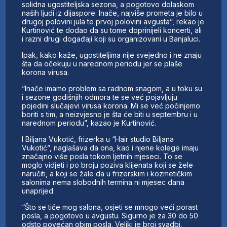
solidna ugostiteljska sezona, a pogotovo dolaskom
naših ljudi iz dijaspore. Inače, najviše prometa je bilo u
drugoj polovini jula te prvoj polovini avgusta”, rekao je
Kurtinović te dodao da su tome doprinijeli koncerti, ali
i razni drugi događaji koji su organizovani u Banjaluci.
Ipak, kako kaže, ugostiteljima nije svejedno i ne znaju
šta da očekuju u narednom periodu jer se plaše
korona virusa.
“Inače imamo problem sa radnom snagom, a u toku su
i sezone godišnjih odmora te se već pojavljuju
pojedini slučajevi virusa korona. Mi se već počinjemo
boriti s tim, a neizvjesno je šta će biti u septembru i u
narednom periodu”, kazao je Kurtinović.
I Biljana Vukotić, frizerka u “Hair studio Biljana
Vukotić”, naglašava da ona, kao i njene kolege imaju
značajno više posla tokom ljetnih mjeseci. To se
moglo vidjeti i po broju poziva klijenata koji se žele
naručiti, a koji se žale da u frizerskim i kozmetičkim
salonima nema slobodnih termina ni mjesec dana
unaprijed.
“Što se tiče mog salona, osjeti se mnogo veći porast
posla, a pogotovo u avgustu. Sigurno je za 30 do 50
odsto povećan obim posla. Veliki je broj svadbi,