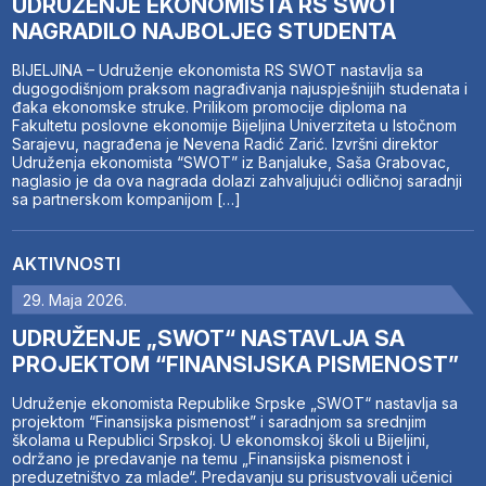
UDRUŽENJE EKONOMISTA RS SWOT
NAGRADILO NAJBOLJEG STUDENTA
BIJELJINA – Udruženje ekonomista RS SWOT nastavlja sa
dugogodišnjom praksom nagrađivanja najuspješnijih studenata i
đaka ekonomske struke. Prilikom promocije diploma na
Fakultetu poslovne ekonomije Bijeljina Univerziteta u Istočnom
Sarajevu, nagrađena je Nevena Radić Zarić. Izvršni direktor
Udruženja ekonomista “SWOT” iz Banjaluke, Saša Grabovac,
naglasio je da ova nagrada dolazi zahvaljujući odličnoj saradnji
sa partnerskom kompanijom […]
AKTIVNOSTI
29. Maja 2026.
UDRUŽENJE „SWOT“ NASTAVLJA SA
PROJEKTOM “FINANSIJSKA PISMENOST”
Udruženje ekonomista Republike Srpske „SWOT“ nastavlja sa
projektom “Finansijska pismenost” i saradnjom sa srednjim
školama u Republici Srpskoj. U ekonomskoj školi u Bijeljini,
održano je predavanje na temu „Finansijska pismenost i
preduzetništvo za mlade“. Predavanju su prisustvovali učenici