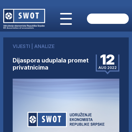
POČETNA
O NAMA
VIJESTI
|
ANALIZE
VIJESTI
12
AKTUELNO
Dijaspora uduplala promet
ANALIZE
privatnicima
AUG 2022
KOMPANIJE
FINANSIJE
IZ STRANIH MEDIJA
AKTIVNOSTI
SWOT INTERVJU
UČLANI SE
KONTAKT