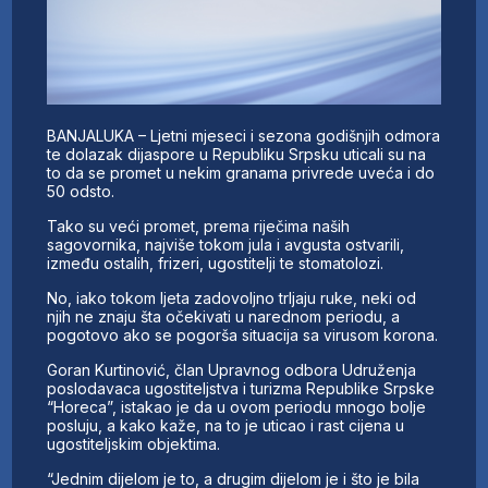
BANJALUKA – Ljetni mjeseci i sezona godišnjih odmora
te dolazak dijaspore u Republiku Srpsku uticali su na
to da se promet u nekim granama privrede uveća i do
50 odsto.
Tako su veći promet, prema riječima naših
sagovornika, najviše tokom jula i avgusta ostvarili,
između ostalih, frizeri, ugostitelji te stomatolozi.
No, iako tokom ljeta zadovoljno trljaju ruke, neki od
njih ne znaju šta očekivati u narednom periodu, a
pogotovo ako se pogorša situacija sa virusom korona.
Goran Kurtinović, član Upravnog odbora Udruženja
poslodavaca ugostiteljstva i turizma Republike Srpske
“Horeca”, istakao je da u ovom periodu mnogo bolje
posluju, a kako kaže, na to je uticao i rast cijena u
ugostiteljskim objektima.
“Jednim dijelom je to, a drugim dijelom je i što je bila