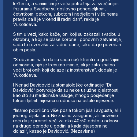
krštenja, a samim tim je veća potražnja za svečanijim
frizurama. Svadbe su doslovno ponedjeljkom,
četvrtkom, petkom, subotom i nedjeljom i više nema
pravila da li je vikend ili radni dan”, rekla je
Vukotićeva.
S tim u vezi, kako kaže, oni koji su zakazali svadbu u
oktobru, a koji se plaše korone i ponovnih zatvaranja,
sada to rezervišu za radne dane, tako da je povećan
obim posla.
“S obzirom na to da su sada naši klijenti na godišnjim
odmorima, njih je trenutno manje, ali je zato znatno
veći broj onih koji dolaze iz inostranstva”, dodala je
Vukotićeva.
I Nenad Davidović iz stomatološke ordinacije “Dr
Davidović” potvrđuje da su neke uslužne djelatnosti,
kao što su medicinske usluge, mnogo posjećenije
tokom ljetnih mjeseci u odnosu na ostale mjesece.
“Imamo poprilično više posla tokom jula i avgusta, ali i
jednog dijela juna. Ne znamo zasigurno, ali možemo
reći da je promet veći za oko 40-50 odsto u odnosu
na druge periode u godini a kada dijaspora ne
dolazi”, kazao je Davidović. (Nezavisne)