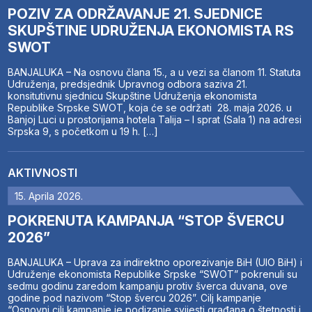
POZIV ZA ODRŽAVANJE 21. SJEDNICE
SKUPŠTINE UDRUŽENJA EKONOMISTA RS
SWOT
BANJALUKA – Na osnovu člana 15., a u vezi sa članom 11. Statuta
Udruženja, predsjednik Upravnog odbora saziva 21.
konsitutivnu sjednicu Skupštine Udruženja ekonomista
Republike Srpske SWOT, koja će se održati 28. maja 2026. u
Banjoj Luci u prostorijama hotela Talija – I sprat (Sala 1) na adresi
Srpska 9, s početkom u 19 h. […]
AKTIVNOSTI
15. Aprila 2026.
POKRENUTA KAMPANJA “STOP ŠVERCU
2026”
BANJALUKA – Uprava za indirektno oporezivanje BiH (UIO BiH) i
Udruženje ekonomista Republike Srpske “SWOT” pokrenuli su
sedmu godinu zaredom kampanju protiv šverca duvana, ove
godine pod nazivom “Stop švercu 2026”. Cilj kampanje
“Osnovni cilj kampanje je podizanje svijesti građana o štetnosti i