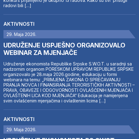
konkurs prijavljeno je ukupno 13 radova. Kako su svi pristigli
radovi bili […]
AKTIVNOSTI
29. Maja 2026.
UDRUŽENJE USPJEŠNO ORGANIZOVALO
WEBINAR ZA MJENJAČE
Udruženje ekonomista Republike Srpske S.W.O.T. u saradnji sa
nadzornim organom PORESKOM UPRAVOM REPUBLIKE SRPSKE
organizovalo je 28.maja 2026.godine, edukaciju u formi
webinara na temu: „PRIMJENA ZAKONA O SPREČAVANJU
PRANJA NOVCA I FINANSIRANJA TERORISTIČKIH AKTIVNOSTI –
PRAVA, OBAVEZE I ODGOVORNOSTI OVLAŠĆENIH MJENJAČA I
OVLAŠTENIH LICA KOD MJENJAČA“ Edukacija je namijenjena
svim ovlašćenim mjenjačima i ovlaštenim licima […]
AKTIVNOSTI
29. Maja 2026.