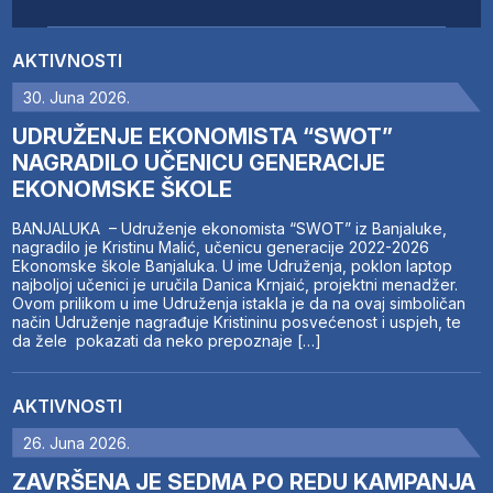
AKTIVNOSTI
30. Juna 2026.
UDRUŽENJE EKONOMISTA “SWOT”
NAGRADILO UČENICU GENERACIJE
EKONOMSKE ŠKOLE
BANJALUKA – Udruženje ekonomista “SWOT” iz Banjaluke,
nagradilo je Kristinu Malić, učenicu generacije 2022-2026
Ekonomske škole Banjaluka. U ime Udruženja, poklon laptop
najboljoj učenici je uručila Danica Krnjaić, projektni menadžer.
Ovom prilikom u ime Udruženja istakla je da na ovaj simboličan
način Udruženje nagrađuje Kristininu posvećenost i uspjeh, te
da žele pokazati da neko prepoznaje […]
AKTIVNOSTI
26. Juna 2026.
ZAVRŠENA JE SEDMA PO REDU KAMPANJA