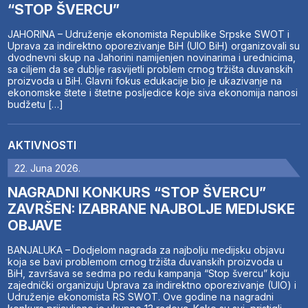
“STOP ŠVERCU”
JAHORINA – Udruženje ekonomista Republike Srpske SWOT i
Uprava za indirektno oporezivanje BiH (UIO BiH) organizovali su
dvodnevni skup na Jahorini namijenjen novinarima i urednicima,
sa ciljem da se dublje rasvijetli problem crnog tržišta duvanskih
proizvoda u BiH. Glavni fokus edukacije bio je ukazivanje na
ekonomske štete i štetne posljedice koje siva ekonomija nanosi
budžetu […]
AKTIVNOSTI
22. Juna 2026.
NAGRADNI KONKURS “STOP ŠVERCU”
ZAVRŠEN: IZABRANE NAJBOLJE MEDIJSKE
OBJAVE
BANJALUKA – Dodjelom nagrada za najbolju medijsku objavu
koja se bavi problemom crnog tržišta duvanskih proizvoda u
BiH, završava se sedma po redu kampanja “Stop švercu” koju
zajednički organizuju Uprava za indirektno oporezivanje (UIO) i
Udruženje ekonomista RS SWOT. Ove godine na nagradni