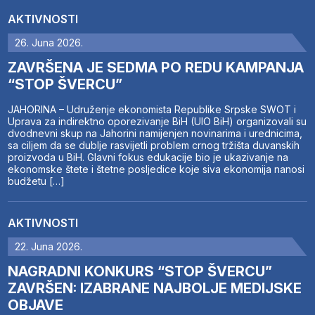
AKTIVNOSTI
26. Juna 2026.
ZAVRŠENA JE SEDMA PO REDU KAMPANJA
“STOP ŠVERCU”
JAHORINA – Udruženje ekonomista Republike Srpske SWOT i
Uprava za indirektno oporezivanje BiH (UIO BiH) organizovali su
dvodnevni skup na Jahorini namijenjen novinarima i urednicima,
sa ciljem da se dublje rasvijetli problem crnog tržišta duvanskih
proizvoda u BiH. Glavni fokus edukacije bio je ukazivanje na
ekonomske štete i štetne posljedice koje siva ekonomija nanosi
budžetu […]
AKTIVNOSTI
22. Juna 2026.
NAGRADNI KONKURS “STOP ŠVERCU”
ZAVRŠEN: IZABRANE NAJBOLJE MEDIJSKE
OBJAVE