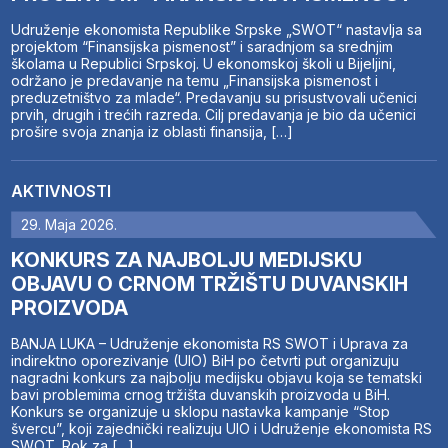
Udruženje ekonomista Republike Srpske „SWOT“ nastavlja sa
projektom “Finansijska pismenost” i saradnjom sa srednjim
školama u Republici Srpskoj. U ekonomskoj školi u Bijeljini,
održano je predavanje na temu „Finansijska pismenost i
preduzetništvo za mlade“. Predavanju su prisustvovali učenici
prvih, drugih i trećih razreda. Cilj predavanja je bio da učenici
prošire svoja znanja iz oblasti finansija, […]
AKTIVNOSTI
29. Maja 2026.
KONKURS ZA NAJBOLJU MEDIJSKU
OBJAVU O CRNOM TRŽIŠTU DUVANSKIH
PROIZVODA
BANJA LUKA – Udruženje ekonomista RS SWOT i Uprava za
indirektno oporezivanje (UIO) BiH po četvrti put organizuju
nagradni konkurs za najbolju medijsku objavu koja se tematski
bavi problemima crnog tržišta duvanskih proizvoda u BiH.
Konkurs se organizuje u sklopu nastavka kampanje “Stop
švercu”, koji zajednički realizuju UIO i Udruženje ekonomista RS
SWOT. Rok za […]