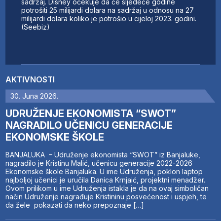
sadržaj. Disney očekuje da će sljedeće godine
potrošiti 25 milijardi dolara na sadržaj u odnosu na 27
milijardi dolara koliko je potrošio u cijeloj 2023. godini.
(Seebiz)
AKTIVNOSTI
30. Juna 2026.
UDRUŽENJE EKONOMISTA “SWOT”
NAGRADILO UČENICU GENERACIJE
EKONOMSKE ŠKOLE
BANJALUKA – Udruženje ekonomista “SWOT” iz Banjaluke,
nagradilo je Kristinu Malić, učenicu generacije 2022-2026
Ekonomske škole Banjaluka. U ime Udruženja, poklon laptop
najboljoj učenici je uručila Danica Krnjaić, projektni menadžer.
Ovom prilikom u ime Udruženja istakla je da na ovaj simboličan
način Udruženje nagrađuje Kristininu posvećenost i uspjeh, te
da žele pokazati da neko prepoznaje […]