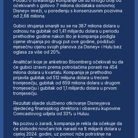
Podaci o streamingu kompanije bili su mnogo bolji od
očekivanih s gotovo 7 miliona dodataka osnovnoj
Disney+ mreži, u poređenju s konsenzusnim pozivima
od 2,68 miliona.
Gubici strujanja smanjili su se na 387 miliona dolara u
odnosu na gubitak od 1,41 milijardu dolara u periodu
prethodne godine nakon što je kompanija podigla
cijene strujanja po drugi put ove godine, podižući
mjesečnu cijenu svojih planova za Disney+ i Hulu bez
oglasa za više od 20%.
Analitičari koje je anketirao Bloomberg očekivali su da
će gubici izravni prema potrošačima porasti na 454
milona dolara u kvartalu. Kompanija je prethodno
prijavila gubitak od 512 milijuna dolara u trećem
tromjesečju, gubitak od 659 miliona dolara u drugom
tromjesečju i gubitak od 1,1 milijardu dolara u prvom
tromjesečju.
Rezultati slijede službeno otkrivanje Disneyjeva
sljedećeg finansijskog direktora i obavezu kupovine
Comcastovog udjela od 33% u Huluu.
Na pozivu o zaradi, kompanija je rekla da očekuje da
će slobodni novčani tok narasti na 8 milijardi dolara u
cijeloj 2024. godini, uz pomoć niže potrošnje na