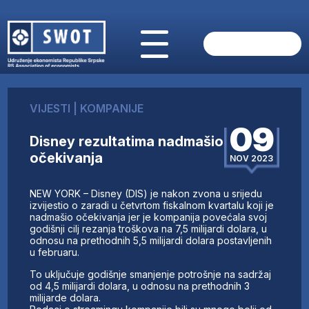
POČETNA
O NAMA
VIJESTI
|
KOMPANIJE
VIJESTI
09
AKTUELNO
Disney rezultatima nadmašio
ANALIZE
očekivanja
NOV 2023
KOMPANIJE
FINANSIJE
NEW YORK – Disney (DIS) je nakon zvona u srijedu
IZ STRANIH MEDIJA
izvijestio o zaradi u četvrtom fiskalnom kvartalu koji je
nadmašio očekivanja jer je kompanija povećala svoj
AKTIVNOSTI
godišnji cilj rezanja troškova na 7,5 milijardi dolara, u
odnosu na prethodnih 5,5 milijardi dolara postavljenih
SWOT INTERVJU
u februaru.
UČLANI SE
To uključuje godišnje smanjenje potrošnje na sadržaj
KONTAKT
od 4,5 milijardi dolara, u odnosu na prethodnih 3
milijarde dolara.