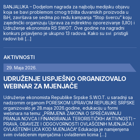
BANJALUKA – Dodjelom nagrada za najbolju medijsku objavu
koja se bavi problemom crnog tržišta duvanskih proizvoda u
BiH, završava se sedma po redu kampanja “Stop švercu” koju
zajednički organizuju Uprava za indirektno oporezivanje (UIO) i
Udruženje ekonomista RS SWOT. Ove godine na nagradni
konkurs prijavljeno je ukupno 13 radova. Kako su svi pristigli
radovi bili […]
AKTIVNOSTI
29. Maja 2026.
UDRUŽENJE USPJEŠNO ORGANIZOVALO
WEBINAR ZA MJENJAČE
Udruženje ekonomista Republike Srpske S.W.O.T. u saradnji sa
nadzornim organom PORESKOM UPRAVOM REPUBLIKE SRPSKE
organizovalo je 28.maja 2026.godine, edukaciju u formi
webinara na temu: „PRIMJENA ZAKONA O SPREČAVANJU
PRANJA NOVCA I FINANSIRANJA TERORISTIČKIH AKTIVNOSTI –
PRAVA, OBAVEZE I ODGOVORNOSTI OVLAŠĆENIH MJENJAČA I
OVLAŠTENIH LICA KOD MJENJAČA“ Edukacija je namijenjena
svim ovlašćenim mjenjačima i ovlaštenim licima […]