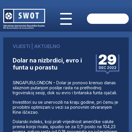
POČETNA
O NAMA
VIJESTI
|
AKTUELNO
VIJESTI
29
AKTUELNO
Dolar na nizbrdici, evro i
ANALIZE
funta u porastu
DEC 2022
KOMPANIJE
FINANSIJE
SINGAPUR/LONDON – Dolar je ponovo krenuo danas
IZ STRANIH MEDIJA
silaznom putanjom poslije rasta na prethodnoj
trgovinskoj sesiji, dok su evro i britanska funta ojačali.
AKTIVNOSTI
Investitori su se unervozili na kraju godine, pri čemu je
SWOT INTERVJU
prvobitni optimizam u vezi sa ponovnim otvaranjem
UČLANI SE
Kine iščezao.
KONTAKT
Dolarski indeks, koji prati vrijednost američke valute
prema korpi rivala, spustio se za 0,11 posto na 104,23
poena, nakon rasta od 0,18 procenata na jučerašnjem