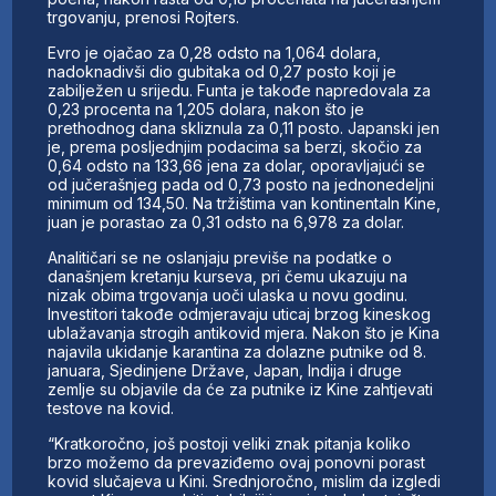
trgovanju, prenosi Rojters.
Evro je ojačao za 0,28 odsto na 1,064 dolara,
nadoknadivši dio gubitaka od 0,27 posto koji je
zabilježen u srijedu. Funta je takođe napredovala za
0,23 procenta na 1,205 dolara, nakon što je
prethodnog dana skliznula za 0,11 posto. Japanski jen
je, prema posljednjim podacima sa berzi, skočio za
0,64 odsto na 133,66 jena za dolar, oporavljajući se
od jučerašnjeg pada od 0,73 posto na jednonedeljni
minimum od 134,50. Na tržištima van kontinentaln Kine,
juan je porastao za 0,31 odsto na 6,978 za dolar.
Analitičari se ne oslanjaju previše na podatke o
današnjem kretanju kurseva, pri čemu ukazuju na
nizak obima trgovanja uoči ulaska u novu godinu.
Investitori takođe odmjeravaju uticaj brzog kineskog
ublažavanja strogih antikovid mjera. Nakon što je Kina
najavila ukidanje karantina za dolazne putnike od 8.
januara, Sjedinjene Države, Japan, Indija i druge
zemlje su objavile da će za putnike iz Kine zahtjevati
testove na kovid.
“Kratkoročno, još postoji veliki znak pitanja koliko
brzo možemo da prevaziđemo ovaj ponovni porast
kovid slučajeva u Kini. Srednjoročno, mislim da izgledi