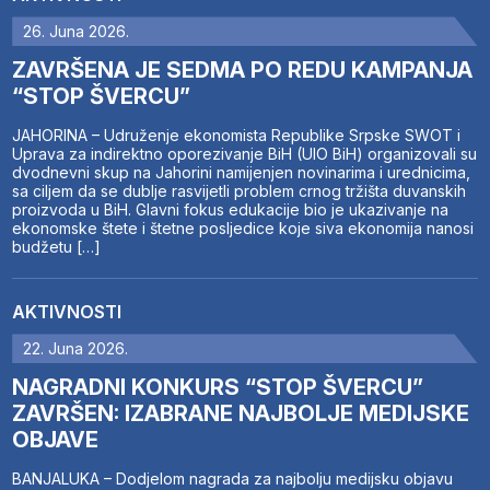
26. Juna 2026.
ZAVRŠENA JE SEDMA PO REDU KAMPANJA
“STOP ŠVERCU”
JAHORINA – Udruženje ekonomista Republike Srpske SWOT i
Uprava za indirektno oporezivanje BiH (UIO BiH) organizovali su
dvodnevni skup na Jahorini namijenjen novinarima i urednicima,
sa ciljem da se dublje rasvijetli problem crnog tržišta duvanskih
proizvoda u BiH. Glavni fokus edukacije bio je ukazivanje na
ekonomske štete i štetne posljedice koje siva ekonomija nanosi
budžetu […]
AKTIVNOSTI
22. Juna 2026.
NAGRADNI KONKURS “STOP ŠVERCU”
ZAVRŠEN: IZABRANE NAJBOLJE MEDIJSKE
OBJAVE
BANJALUKA – Dodjelom nagrada za najbolju medijsku objavu