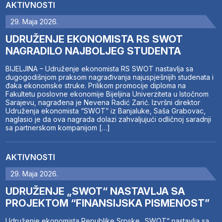
AKTIVNOSTI
29. Maja 2026.
UDRUŽENJE EKONOMISTA RS SWOT
NAGRADILO NAJBOLJEG STUDENTA
BIJELJINA – Udruženje ekonomista RS SWOT nastavlja sa
dugogodišnjom praksom nagrađivanja najuspješnijih studenata i
đaka ekonomske struke. Prilikom promocije diploma na
Fakultetu poslovne ekonomije Bijeljina Univerziteta u Istočnom
Sarajevu, nagrađena je Nevena Radić Zarić. Izvršni direktor
Udruženja ekonomista “SWOT” iz Banjaluke, Saša Grabovac,
naglasio je da ova nagrada dolazi zahvaljujući odličnoj saradnji
sa partnerskom kompanijom […]
AKTIVNOSTI
29. Maja 2026.
UDRUŽENJE „SWOT“ NASTAVLJA SA
PROJEKTOM “FINANSIJSKA PISMENOST”
Udruženje ekonomista Republike Srpske „SWOT“ nastavlja sa