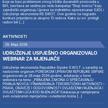
koja se bavi problemom crnog tržišta duvanskih proizvoda u
BiH, završava se sedma po redu kampanja “Stop švercu” koju
zajednički organizuju Uprava za indirektno oporezivanje (UIO) i
Udruženje ekonomista RS SWOT. Ove godine na nagradni
konkurs prijavljeno je ukupno 13 radova. Kako su svi pristigli
radovi bili […]
AKTIVNOSTI
29. Maja 2026.
UDRUŽENJE USPJEŠNO ORGANIZOVALO
WEBINAR ZA MJENJAČE
Udruženje ekonomista Republike Srpske S.W.O.T. u saradnji sa
nadzornim organom PORESKOM UPRAVOM REPUBLIKE SRPSKE
organizovalo je 28.maja 2026.godine, edukaciju u formi
webinara na temu: „PRIMJENA ZAKONA O SPREČAVANJU
PRANJA NOVCA I FINANSIRANJA TERORISTIČKIH AKTIVNOSTI –
PRAVA, OBAVEZE I ODGOVORNOSTI OVLAŠĆENIH MJENJAČA I
OVLAŠTENIH LICA KOD MJENJAČA“ Edukacija je namijenjena
svim ovlašćenim mjenjačima i ovlaštenim licima […]