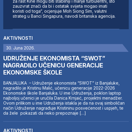
za rast Kine mogu biti stabilniji i manje turbulentni, što
zauzvrat znači da bi i ostatak svijeta mogao imati
koristi od toga“, ocjenjuje Moh Siong Sim, valutni
strateg u Banci Singapura, navodi britanska agencija.
AKTIVNOSTI
30. Juna 2026.
UDRUŽENJE EKONOMISTA “SWOT”
NAGRADILO UČENICU GENERACIJE
EKONOMSKE ŠKOLE
BANJALUKA – Udruženje ekonomista “SWOT” iz Banjaluke,
nagradilo je Kristinu Malić, učenicu generacije 2022-2026
Ekonomske škole Banjaluka. U ime Udruženja, poklon laptop
najboljoj učenici je uručila Danica Krnjaić, projektni menadžer.
Ovom prilikom u ime Udruženja istakla je da na ovaj simboličan
način Udruženje nagrađuje Kristininu posvećenost i uspjeh, te
da žele pokazati da neko prepoznaje […]
AKTIVNOSTI