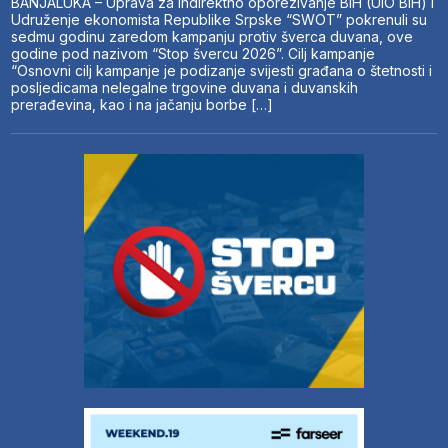
BANJALUKA – Uprava za indirektno oporezivanje BiH (UIO BiH) i
Udruženje ekonomista Republike Srpske “SWOT” pokrenuli su
sedmu godinu zaredom kampanju protiv šverca duvana, ove
godine pod nazivom “Stop švercu 2026”. Cilj kampanje
“Osnovni cilj kampanje je podizanje svijesti građana o štetnosti i
posljedicama nelegalne trgovine duvana i duvanskih
prerađevina, kao i na jačanju borbe […]