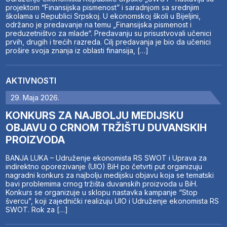
projektom “Finansijska pismenost” i saradnjom sa srednjim
školama u Republici Srpskoj. U ekonomskoj školi u Bijeljini,
održano je predavanje na temu „Finansijska pismenost i
preduzetništvo za mlade“. Predavanju su prisustvovali učenici
prvih, drugih i trećih razreda. Cilj predavanja je bio da učenici
prošire svoja znanja iz oblasti finansija, […]
AKTIVNOSTI
29. Maja 2026.
KONKURS ZA NAJBOLJU MEDIJSKU
OBJAVU O CRNOM TRŽIŠTU DUVANSKIH
PROIZVODA
BANJA LUKA – Udruženje ekonomista RS SWOT i Uprava za
indirektno oporezivanje (UIO) BiH po četvrti put organizuju
nagradni konkurs za najbolju medijsku objavu koja se tematski
bavi problemima crnog tržišta duvanskih proizvoda u BiH.
Konkurs se organizuje u sklopu nastavka kampanje “Stop
švercu”, koji zajednički realizuju UIO i Udruženje ekonomista RS
SWOT. Rok za […]