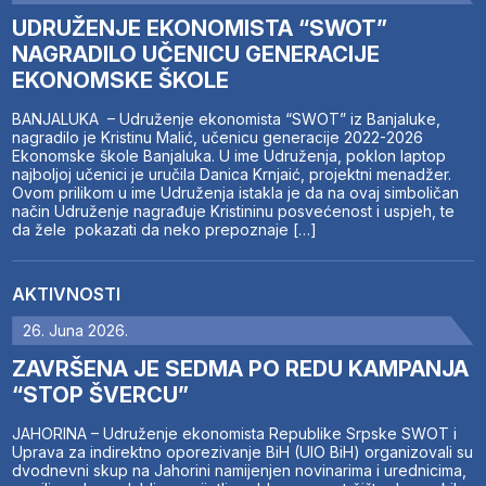
UDRUŽENJE EKONOMISTA “SWOT”
NAGRADILO UČENICU GENERACIJE
EKONOMSKE ŠKOLE
BANJALUKA – Udruženje ekonomista “SWOT” iz Banjaluke,
nagradilo je Kristinu Malić, učenicu generacije 2022-2026
Ekonomske škole Banjaluka. U ime Udruženja, poklon laptop
najboljoj učenici je uručila Danica Krnjaić, projektni menadžer.
Ovom prilikom u ime Udruženja istakla je da na ovaj simboličan
način Udruženje nagrađuje Kristininu posvećenost i uspjeh, te
da žele pokazati da neko prepoznaje […]
AKTIVNOSTI
26. Juna 2026.
ZAVRŠENA JE SEDMA PO REDU KAMPANJA
“STOP ŠVERCU”
JAHORINA – Udruženje ekonomista Republike Srpske SWOT i
Uprava za indirektno oporezivanje BiH (UIO BiH) organizovali su
dvodnevni skup na Jahorini namijenjen novinarima i urednicima,