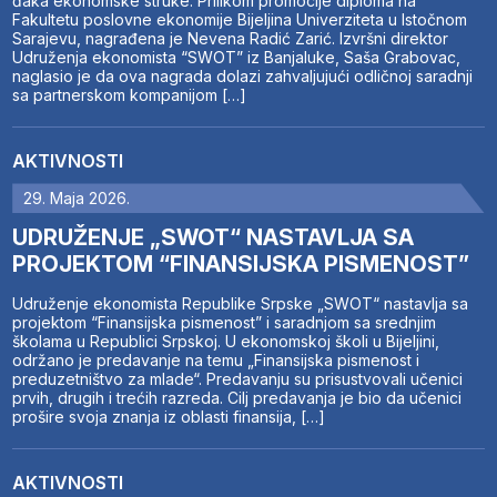
đaka ekonomske struke. Prilikom promocije diploma na
Fakultetu poslovne ekonomije Bijeljina Univerziteta u Istočnom
Sarajevu, nagrađena je Nevena Radić Zarić. Izvršni direktor
Udruženja ekonomista “SWOT” iz Banjaluke, Saša Grabovac,
naglasio je da ova nagrada dolazi zahvaljujući odličnoj saradnji
sa partnerskom kompanijom […]
AKTIVNOSTI
29. Maja 2026.
UDRUŽENJE „SWOT“ NASTAVLJA SA
PROJEKTOM “FINANSIJSKA PISMENOST”
Udruženje ekonomista Republike Srpske „SWOT“ nastavlja sa
projektom “Finansijska pismenost” i saradnjom sa srednjim
školama u Republici Srpskoj. U ekonomskoj školi u Bijeljini,
održano je predavanje na temu „Finansijska pismenost i
preduzetništvo za mlade“. Predavanju su prisustvovali učenici
prvih, drugih i trećih razreda. Cilj predavanja je bio da učenici
prošire svoja znanja iz oblasti finansija, […]
AKTIVNOSTI