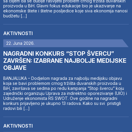
sa ciljem da se dublje rasvijetli problem crnog tržišta duvanskih
proizvoda u BiH. Glavni fokus edukacije bio je ukazivanje na
ekonomske štete i štetne posljedice koje siva ekonomija nanosi
budžetu […]
AKTIVNOSTI
22. Juna 2026.
NAGRADNI KONKURS “STOP ŠVERCU”
ZAVRŠEN: IZABRANE NAJBOLJE MEDIJSKE
OBJAVE
BANJALUKA – Dodjelom nagrada za najbolju medijsku objavu
koja se bavi problemom crnog tržišta duvanskih proizvoda u
BiH, završava se sedma po redu kampanja “Stop švercu” koju
zajednički organizuju Uprava za indirektno oporezivanje (UIO) i
Udruženje ekonomista RS SWOT. Ove godine na nagradni
konkurs prijavljeno je ukupno 13 radova. Kako su svi pristigli
radovi bili […]
AKTIVNOSTI