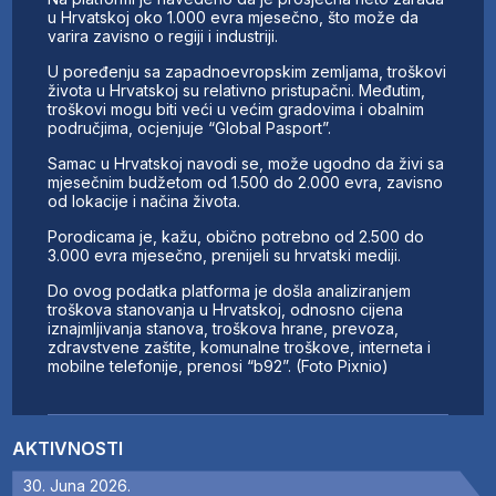
u Hrvatskoj oko 1.000 evra mjesečno, što može da
varira zavisno o regiji i industriji.
U poređenju sa zapadnoevropskim zemljama, troškovi
života u Hrvatskoj su relativno pristupačni. Međutim,
troškovi mogu biti veći u većim gradovima i obalnim
područjima, ocjenjuje “Global Pasport”.
Samac u Hrvatskoj navodi se, može ugodno da živi sa
mjesečnim budžetom od 1.500 do 2.000 evra, zavisno
od lokacije i načina života.
Porodicama je, kažu, obično potrebno od 2.500 do
3.000 evra mjesečno, prenijeli su hrvatski mediji.
Do ovog podatka platforma je došla analiziranjem
troškova stanovanja u Hrvatskoj, odnosno cijena
iznajmljivanja stanova, troškova hrane, prevoza,
zdravstvene zaštite, komunalne troškove, interneta i
mobilne telefonije, prenosi “b92”. (Foto Pixnio)
AKTIVNOSTI
30. Juna 2026.