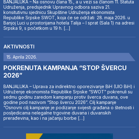
BANJALUKA – Na osnovu člana 15., a u vezi sa članom 11. Statuta
Udruženja, predsjednik Upravnog odbora saziva 21.
konsitutivnu sjednicu Skupštine Udruženja ekonomista
Republike Srpske SWOT, koja će se održati 28. maja 2026. u
Banjoj Luci u prostorijama hotela Talija – I sprat (Sala 1) na adresi
Srpska 9, s početkom u 19 h. […]
AKTIVNOSTI
15. Aprila 2026.
POKRENUTA KAMPANJA “STOP ŠVERCU
2026”
BANJALUKA – Uprava za indirektno oporezivanje BiH (UIO BiH) i
Udruženje ekonomista Republike Srpske “SWOT” pokrenuli su
sedmu godinu zaredom kampanju protiv šverca duvana, ove
godine pod nazivom “Stop švercu 2026”. Cilj kampanje
“Osnovni cilj kampanje je podizanje svijesti građana o štetnosti i
posljedicama nelegalne trgovine duvana i duvanskih
prerađevina, kao i na jačanju borbe […]