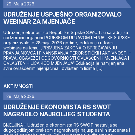
29. Maja 2026.
UDRUŽENJE USPJEŠNO ORGANIZOVALO
WEBINAR ZA MJENJAČE
Udruženje ekonomista Republike Srpske S.W.O.T. u saradnji sa
nadzornim organom PORESKOM UPRAVOM REPUBLIKE SRPSKE
organizovalo je 28.maja 2026.godine, edukaciju u formi
webinara na temu: „PRIMJENA ZAKONA O SPREČAVANJU
PRANJA NOVCA I FINANSIRANJA TERORISTIČKIH AKTIVNOSTI –
PRAVA, OBAVEZE I ODGOVORNOSTI OVLAŠĆENIH MJENJAČA I
OVLAŠTENIH LICA KOD MJENJAČA“ Edukacija je namijenjena
svim ovlašćenim mjenjačima i ovlaštenim licima […]
AKTIVNOSTI
29. Maja 2026.
UDRUŽENJE EKONOMISTA RS SWOT
NAGRADILO NAJBOLJEG STUDENTA
BIJELJINA – Udruženje ekonomista RS SWOT nastavlja sa
dugogodišnjom praksom nagrađivanja najuspješnijih studenata i