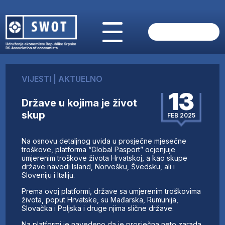
POČETNA
O NAMA
VIJESTI
|
AKTUELNO
VIJESTI
13
AKTUELNO
Države u kojima je život
ANALIZE
skup
FEB 2025
KOMPANIJE
FINANSIJE
​Na osnovu detaljnog uvida u prosječne mjesečne
IZ STRANIH MEDIJA
troškove, platforma “Global Pasport” ocjenjuje
umjerenim troškove života Hrvatskoj, a kao skupe
AKTIVNOSTI
države navodi Island, Norvešku, Švedsku, ali i
Sloveniju i Italiju.
SWOT INTERVJU
UČLANI SE
Prema ovoj platformi, države sa umjerenim troškovima
života, poput Hrvatske, su Mađarska, Rumunija,
KONTAKT
Slovačka i Poljska i druge njima slične države.
Na platformi je navedeno da je prosječna neto zarada