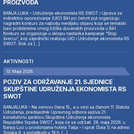
PROIZVODA
BANJA LUKA – Udruženje ekonomista RS SWOT i Uprava za
indirektno oporezivanje (UIO) BiH po četvrti put organizuju
nagradni konkurs za najbolju medijsku objavu koja se tematski
bavi problemima crnog tržišta duvanskih proizvoda u BiH.
Konkurs se organizuje u sklopu nastavka kampanje “Stop
švercu”, koji zajednički realizuju UIO i Udruženje ekonomista RS
SWOT. Rok za […]
AKTIVNOSTI
13. Maja 2026.
POZIV ZA ODRŽAVANJE 21. SJEDNICE
SKUPŠTINE UDRUŽENJA EKONOMISTA RS
SWOT
BANJALUKA – Na osnovu člana 15., a u vezi sa članom 11. Statuta
Udruženja, predsjednik Upravnog odbora saziva 21.
konsitutivnu sjednicu Skupštine Udruženja ekonomista
Republike Srpske SWOT, koja će se održati 28. maja 2026. u
Banjoj Luci u prostorijama hotela Talija – I sprat (Sala 1) na adresi
Srpska 9, s početkom u 19 h. […]