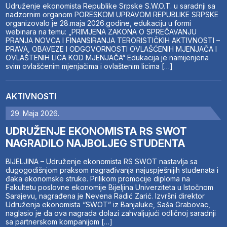
Udruženje ekonomista Republike Srpske S.W.O.T. u saradnji sa
nadzornim organom PORESKOM UPRAVOM REPUBLIKE SRPSKE
organizovalo je 28.maja 2026.godine, edukaciju u formi
webinara na temu: „PRIMJENA ZAKONA O SPREČAVANJU
PRANJA NOVCA I FINANSIRANJA TERORISTIČKIH AKTIVNOSTI –
PRAVA, OBAVEZE I ODGOVORNOSTI OVLAŠĆENIH MJENJAČA I
OVLAŠTENIH LICA KOD MJENJAČA“ Edukacija je namijenjena
svim ovlašćenim mjenjačima i ovlaštenim licima […]
AKTIVNOSTI
29. Maja 2026.
UDRUŽENJE EKONOMISTA RS SWOT
NAGRADILO NAJBOLJEG STUDENTA
BIJELJINA – Udruženje ekonomista RS SWOT nastavlja sa
dugogodišnjom praksom nagrađivanja najuspješnijih studenata i
đaka ekonomske struke. Prilikom promocije diploma na
Fakultetu poslovne ekonomije Bijeljina Univerziteta u Istočnom
Sarajevu, nagrađena je Nevena Radić Zarić. Izvršni direktor
Udruženja ekonomista “SWOT” iz Banjaluke, Saša Grabovac,
naglasio je da ova nagrada dolazi zahvaljujući odličnoj saradnji
sa partnerskom kompanijom […]