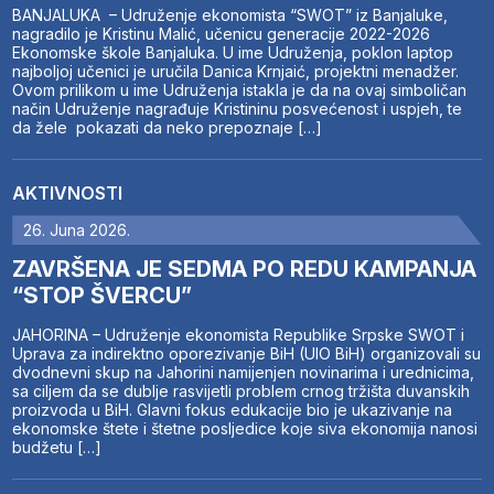
BANJALUKA – Udruženje ekonomista “SWOT” iz Banjaluke,
nagradilo je Kristinu Malić, učenicu generacije 2022-2026
Ekonomske škole Banjaluka. U ime Udruženja, poklon laptop
najboljoj učenici je uručila Danica Krnjaić, projektni menadžer.
Ovom prilikom u ime Udruženja istakla je da na ovaj simboličan
način Udruženje nagrađuje Kristininu posvećenost i uspjeh, te
da žele pokazati da neko prepoznaje […]
AKTIVNOSTI
26. Juna 2026.
ZAVRŠENA JE SEDMA PO REDU KAMPANJA
“STOP ŠVERCU”
JAHORINA – Udruženje ekonomista Republike Srpske SWOT i
Uprava za indirektno oporezivanje BiH (UIO BiH) organizovali su
dvodnevni skup na Jahorini namijenjen novinarima i urednicima,
sa ciljem da se dublje rasvijetli problem crnog tržišta duvanskih
proizvoda u BiH. Glavni fokus edukacije bio je ukazivanje na
ekonomske štete i štetne posljedice koje siva ekonomija nanosi
budžetu […]