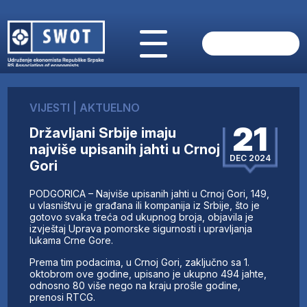
POČETNA
O NAMA
VIJESTI
|
AKTUELNO
VIJESTI
21
Državljani Srbije imaju
AKTUELNO
najviše upisanih jahti u Crnoj
ANALIZE
DEC 2024
Gori
KOMPANIJE
FINANSIJE
PODGORICA – Najviše upisanih jahti u Crnoj Gori, 149,
IZ STRANIH MEDIJA
u vlasništvu je građana ili kompanija iz Srbije, što je
gotovo svaka treća od ukupnog broja, objavila je
AKTIVNOSTI
izvještaj Uprava pomorske sigurnosti i upravljanja
lukama Crne Gore.
SWOT INTERVJU
UČLANI SE
Prema tim podacima, u Crnoj Gori, zaključno sa 1.
oktobrom ove godine, upisano je ukupno 494 jahte,
KONTAKT
odnosno 80 više nego na kraju prošle godine,
prenosi RTCG.