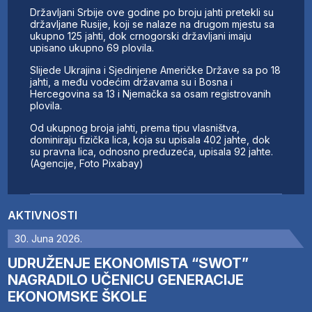
Državljani Srbije ove godine po broju jahti pretekli su
državljane Rusije, koji se nalaze na drugom mjestu sa
ukupno 125 jahti, dok crnogorski državljani imaju
upisano ukupno 69 plovila.
Slijede Ukrajina i Sjedinjene Američke Države sa po 18
jahti, a među vodećim državama su i Bosna i
Hercegovina sa 13 i Njemačka sa osam registrovanih
plovila.
Od ukupnog broja jahti, prema tipu vlasništva,
dominiraju fizička lica, koja su upisala 402 jahte, dok
su pravna lica, odnosno preduzeća, upisala 92 jahte.
(Agencije, Foto Pixabay)
AKTIVNOSTI
30. Juna 2026.
UDRUŽENJE EKONOMISTA “SWOT”
NAGRADILO UČENICU GENERACIJE
EKONOMSKE ŠKOLE