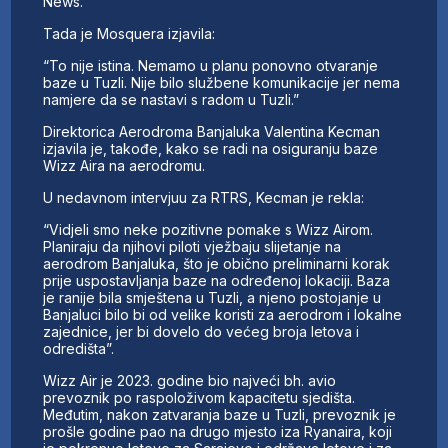
News.
Tada je Mosquera izjavila:
“To nije istina. Nemamo u planu ponovno otvaranje
baze u Tuzli. Nije bilo službene komunikacije jer nema
namjere da se nastavi s radom u Tuzli.”
Direktorica Aerodroma Banjaluka Valentina Kecman
izjavila je, takođe, kako se radi na osiguranju baze
Wizz Aira na aerodromu.
U nedavnom intervjuu za RTRS, Kecman je rekla:
“Vidjeli smo neke pozitivne pomake s Wizz Airom.
Planiraju da njihovi piloti vježbaju slijetanje na
aerodrom Banjaluka, što je obično preliminarni korak
prije uspostavljanja baze na određenoj lokaciji. Baza
je ranije bila smještena u Tuzli, a njeno postojanje u
Banjaluci bilo bi od velike koristi za aerodrom i lokalne
zajednice, jer bi dovelo do većeg broja letova i
odredišta”.
Wizz Air je 2023. godine bio najveći bh. avio
prevoznik po raspoloživom kapacitetu sjedišta.
Međutim, nakon zatvaranja baze u Tuzli, prevoznik je
prošle godine pao na drugo mjesto iza Ryanaira, koji