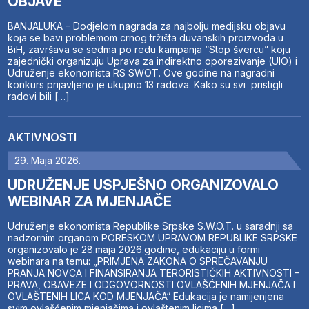
OBJAVE
BANJALUKA – Dodjelom nagrada za najbolju medijsku objavu
koja se bavi problemom crnog tržišta duvanskih proizvoda u
BiH, završava se sedma po redu kampanja “Stop švercu” koju
zajednički organizuju Uprava za indirektno oporezivanje (UIO) i
Udruženje ekonomista RS SWOT. Ove godine na nagradni
konkurs prijavljeno je ukupno 13 radova. Kako su svi pristigli
radovi bili […]
AKTIVNOSTI
29. Maja 2026.
UDRUŽENJE USPJEŠNO ORGANIZOVALO
WEBINAR ZA MJENJAČE
Udruženje ekonomista Republike Srpske S.W.O.T. u saradnji sa
nadzornim organom PORESKOM UPRAVOM REPUBLIKE SRPSKE
organizovalo je 28.maja 2026.godine, edukaciju u formi
webinara na temu: „PRIMJENA ZAKONA O SPREČAVANJU
PRANJA NOVCA I FINANSIRANJA TERORISTIČKIH AKTIVNOSTI –
PRAVA, OBAVEZE I ODGOVORNOSTI OVLAŠĆENIH MJENJAČA I
OVLAŠTENIH LICA KOD MJENJAČA“ Edukacija je namijenjena
svim ovlašćenim mjenjačima i ovlaštenim licima […]