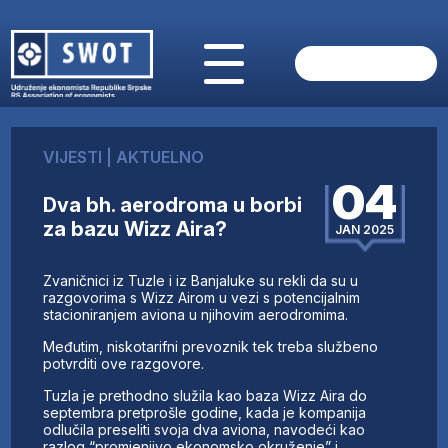
POČETNA
O NAMA
VIJESTI
|
AKTUELNO
VIJESTI
04
AKTUELNO
Dva bh. aerodroma u borbi
ANALIZE
za bazu Wizz Aira?
JAN 2025
KOMPANIJE
FINANSIJE
Zvaničnici iz Tuzle i iz Banjaluke su rekli da su u
IZ STRANIH MEDIJA
razgovorima s Wizz Airom u vezi s potencijalnim
stacioniranjem aviona u njihovim aerodromima.
AKTIVNOSTI
Međutim, niskotarifni prevoznik tek treba službeno
SWOT INTERVJU
potvrditi ove razgovore.
UČLANI SE
Tuzla je prethodno služila kao baza Wizz Aira do
KONTAKT
septembra pretprošle godine, kada je kompanija
odlučila preseliti svoja dva aviona, navodeći kao
razlog “promjenjivo ekonomsko okruženje” i