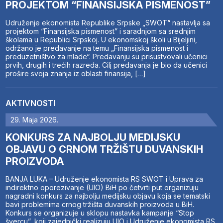
PROJEKTOM “FINANSIJSKA PISMENOST”
Udruženje ekonomista Republike Srpske „SWOT“ nastavlja sa
projektom “Finansijska pismenost” i saradnjom sa srednjim
školama u Republici Srpskoj. U ekonomskoj školi u Bijeljini,
održano je predavanje na temu „Finansijska pismenost i
preduzetništvo za mlade“. Predavanju su prisustvovali učenici
prvih, drugih i trećih razreda. Cilj predavanja je bio da učenici
prošire svoja znanja iz oblasti finansija, […]
AKTIVNOSTI
29. Maja 2026.
KONKURS ZA NAJBOLJU MEDIJSKU
OBJAVU O CRNOM TRŽIŠTU DUVANSKIH
PROIZVODA
BANJA LUKA – Udruženje ekonomista RS SWOT i Uprava za
indirektno oporezivanje (UIO) BiH po četvrti put organizuju
nagradni konkurs za najbolju medijsku objavu koja se tematski
bavi problemima crnog tržišta duvanskih proizvoda u BiH.
Konkurs se organizuje u sklopu nastavka kampanje “Stop
švercu”, koji zajednički realizuju UIO i Udruženje ekonomista RS