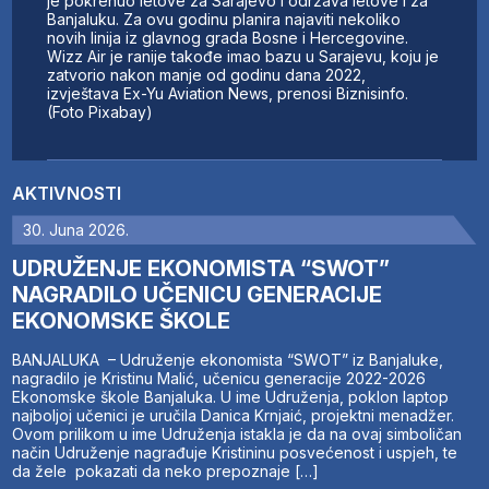
je pokrenuo letove za Sarajevo i održava letove i za
Banjaluku. Za ovu godinu planira najaviti nekoliko
novih linija iz glavnog grada Bosne i Hercegovine.
Wizz Air je ranije takođe imao bazu u Sarajevu, koju je
zatvorio nakon manje od godinu dana 2022,
izvještava Ex-Yu Aviation News, prenosi Biznisinfo.
(Foto Pixabay)
AKTIVNOSTI
30. Juna 2026.
UDRUŽENJE EKONOMISTA “SWOT”
NAGRADILO UČENICU GENERACIJE
EKONOMSKE ŠKOLE
BANJALUKA – Udruženje ekonomista “SWOT” iz Banjaluke,
nagradilo je Kristinu Malić, učenicu generacije 2022-2026
Ekonomske škole Banjaluka. U ime Udruženja, poklon laptop
najboljoj učenici je uručila Danica Krnjaić, projektni menadžer.
Ovom prilikom u ime Udruženja istakla je da na ovaj simboličan
način Udruženje nagrađuje Kristininu posvećenost i uspjeh, te
da žele pokazati da neko prepoznaje […]