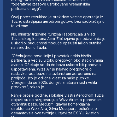
“operativne izazove uzrokovane vremenskim
prilikama u regiji”.
Ovaj potez rezultirao je prekidom većine operacija iz
Tuzle, ostavljajući aerodrom gotovo bez saobraćaja u
to vrijeme.
No, ministar trgovine, turizma i saobraćaja u Vladi
Tuzlanskog kantona Almir Žilić izjavio je nedavno da je
u skorijoj budućnosti moguće opslužiti milion putnika
na aerodromu Tuzla.
“Očekujemo nove linije i povratak nekih bivših
partnera, a već su u toku pregovori oko stacioniranja
aviona. Očekuje se da će baza uskoro biti ponovno
uspostavljena. Wizz Air je najavio pregovore o
nastavku rada baze na tuzlanskom aerodromu na
proljeće, što je odlična vijest za naše putnike.
Vjerujem da će 2025. donijeti značajan rast i veliki
preokret”, rekao je.
Ranije prošle godine, i lokalne vlasti i Aerodrom Tuzla
objavili su da razgovaraju s Wizz Airom o ponovnom
otvaranju baze. Međutim, glavna komercijalna
direktorica Wizz Aira, Silvia Mosquera, odlučno je
demantovala ove tvrdnje u izjavi za EX-YU Aviation