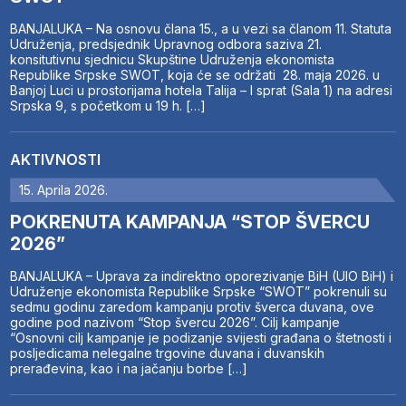
BANJALUKA – Na osnovu člana 15., a u vezi sa članom 11. Statuta
Udruženja, predsjednik Upravnog odbora saziva 21.
konsitutivnu sjednicu Skupštine Udruženja ekonomista
Republike Srpske SWOT, koja će se održati 28. maja 2026. u
Banjoj Luci u prostorijama hotela Talija – I sprat (Sala 1) na adresi
Srpska 9, s početkom u 19 h. […]
AKTIVNOSTI
15. Aprila 2026.
POKRENUTA KAMPANJA “STOP ŠVERCU
2026”
BANJALUKA – Uprava za indirektno oporezivanje BiH (UIO BiH) i
Udruženje ekonomista Republike Srpske “SWOT” pokrenuli su
sedmu godinu zaredom kampanju protiv šverca duvana, ove
godine pod nazivom “Stop švercu 2026”. Cilj kampanje
“Osnovni cilj kampanje je podizanje svijesti građana o štetnosti i
posljedicama nelegalne trgovine duvana i duvanskih
prerađevina, kao i na jačanju borbe […]