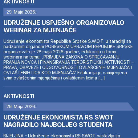
AKTIVNOSTI
29. Maja 2026.
UDRUŽENJE USPJEŠNO ORGANIZOVALO
WEBINAR ZA MJENJAČE
Udruženje ekonomista Republike Srpske S.W.O.T. u saradnji sa
nadzornim organom PORESKOM UPRAVOM REPUBLIKE SRPSKE
organizovalo je 28.maja 2026.godine, edukaciju u formi
webinara na temu: „PRIMJENA ZAKONA O SPREČAVANJU
PRANJA NOVCA I FINANSIRANJA TERORISTIČKIH AKTIVNOSTI –
PRAVA, OBAVEZE I ODGOVORNOSTI OVLAŠĆENIH MJENJAČA I
OVLAŠTENIH LICA KOD MJENJAČA“ Edukacija je namijenjena
svim ovlašćenim mjenjačima i ovlaštenim licima […]
AKTIVNOSTI
29. Maja 2026.
UDRUŽENJE EKONOMISTA RS SWOT
NAGRADILO NAJBOLJEG STUDENTA
BIJELJINA – Udruženje ekonomista RS SWOT nastavlja sa