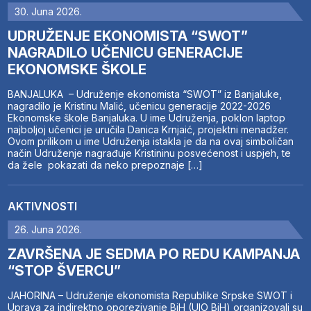
30. Juna 2026.
UDRUŽENJE EKONOMISTA “SWOT”
NAGRADILO UČENICU GENERACIJE
EKONOMSKE ŠKOLE
BANJALUKA – Udruženje ekonomista “SWOT” iz Banjaluke,
nagradilo je Kristinu Malić, učenicu generacije 2022-2026
Ekonomske škole Banjaluka. U ime Udruženja, poklon laptop
najboljoj učenici je uručila Danica Krnjaić, projektni menadžer.
Ovom prilikom u ime Udruženja istakla je da na ovaj simboličan
način Udruženje nagrađuje Kristininu posvećenost i uspjeh, te
da žele pokazati da neko prepoznaje […]
AKTIVNOSTI
26. Juna 2026.
ZAVRŠENA JE SEDMA PO REDU KAMPANJA
“STOP ŠVERCU”
JAHORINA – Udruženje ekonomista Republike Srpske SWOT i
Uprava za indirektno oporezivanje BiH (UIO BiH) organizovali su