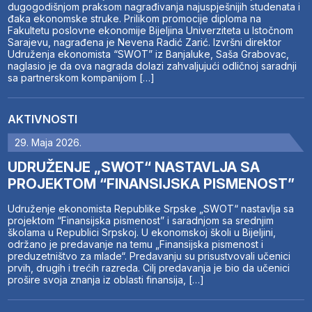
dugogodišnjom praksom nagrađivanja najuspješnijih studenata i
đaka ekonomske struke. Prilikom promocije diploma na
Fakultetu poslovne ekonomije Bijeljina Univerziteta u Istočnom
Sarajevu, nagrađena je Nevena Radić Zarić. Izvršni direktor
Udruženja ekonomista “SWOT” iz Banjaluke, Saša Grabovac,
naglasio je da ova nagrada dolazi zahvaljujući odličnoj saradnji
sa partnerskom kompanijom […]
AKTIVNOSTI
29. Maja 2026.
UDRUŽENJE „SWOT“ NASTAVLJA SA
PROJEKTOM “FINANSIJSKA PISMENOST”
Udruženje ekonomista Republike Srpske „SWOT“ nastavlja sa
projektom “Finansijska pismenost” i saradnjom sa srednjim
školama u Republici Srpskoj. U ekonomskoj školi u Bijeljini,
održano je predavanje na temu „Finansijska pismenost i
preduzetništvo za mlade“. Predavanju su prisustvovali učenici
prvih, drugih i trećih razreda. Cilj predavanja je bio da učenici
prošire svoja znanja iz oblasti finansija, […]