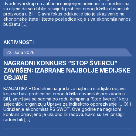
dvodnevni skup na Jahorini namijenjen novinarima i urednicima,
sa ciljem da se dublje rasvijetli problem crnog tržišta duvanskih
proizvoda u BiH. Glavni fokus edukacije bio je ukazivanje na
ekonomske štete i štetne posljedice koje siva ekonomija nanosi
budžetu […]
AKTIVNOSTI
22. Juna 2026.
NAGRADNI KONKURS “STOP ŠVERCU”
ZAVRŠEN: IZABRANE NAJBOLJE MEDIJSKE
OBJAVE
BANJALUKA – Dodjelom nagrada za najbolju medijsku objavu
koja se bavi problemom crnog tržišta duvanskih proizvoda u
BiH, završava se sedma po redu kampanja “Stop švercu” koju
zajednički organizuju Uprava za indirektno oporezivanje (UIO) i
Udruženje ekonomista RS SWOT. Ove godine na nagradni
konkurs prijavljeno je ukupno 13 radova. Kako su svi pristigli
radovi bili […]