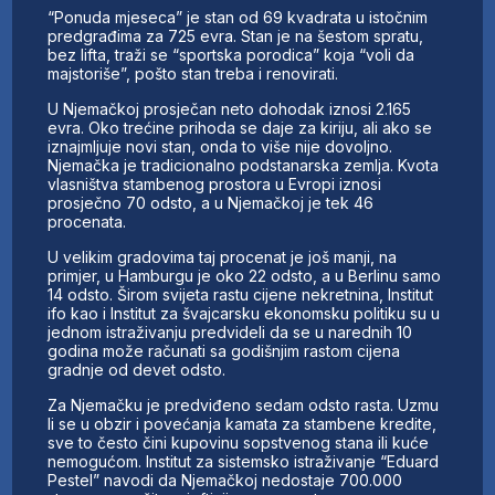
“Ponuda mjeseca” je stan od 69 kvadrata u istočnim
predgrađima za 725 evra. Stan je na šestom spratu,
bez lifta, traži se “sportska porodica” koja “voli da
majstoriše”, pošto stan treba i renovirati.
U Njemačkoj prosječan neto dohodak iznosi 2.165
evra. Oko trećine prihoda se daje za kiriju, ali ako se
iznajmljuje novi stan, onda to više nije dovoljno.
Njemačka je tradicionalno podstanarska zemlja. Kvota
vlasništva stambenog prostora u Evropi iznosi
prosječno 70 odsto, a u Njemačkoj je tek 46
procenata.
U velikim gradovima taj procenat je još manji, na
primjer, u Hamburgu je oko 22 odsto, a u Berlinu samo
14 odsto. Širom svijeta rastu cijene nekretnina, Institut
ifo kao i Institut za švajcarsku ekonomsku politiku su u
jednom istraživanju predvideli da se u narednih 10
godina može računati sa godišnjim rastom cijena
gradnje od devet odsto.
Za Njemačku je predviđeno sedam odsto rasta. Uzmu
li se u obzir i povećanja kamata za stambene kredite,
sve to često čini kupovinu sopstvenog stana ili kuće
nemogućom. Institut za sistemsko istraživanje “Eduard
Pestel” navodi da Njemačkoj nedostaje 700.000