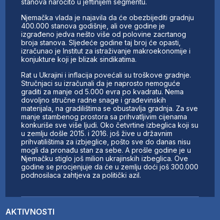
stanova naročito u jeftinijem segmentu.
Njemačka vlada je najavila da će obezbijediti gradnju
400.000 stanova godišnje, ali ove godine je
izgrađeno jedva nešto više od polovine zacrtanog
broja stanova. Sljedeće godine taj broj će opasti,
izračunao je Institut za istraživanje makroekonomije i
konjukture koji je blizak sindikatima.
Rat u Ukrajini i inflacija povećali su troškove gradnje.
Stručnjaci su izračunali da je naprosto nemoguće
graditi za manje od 5.000 evra po kvadratu. Nema
dovoljno stručne radne snage i građevinskih
materijala, na gradilištima se obustavlja gradnja. Za sve
manje stambenog prostora sa prihvatljivim cijenama
konkuriše sve više ljudi. Oko četvrtine izbeglica koji su
u zemlju došle 2015. i 2016. još žive u državnim
prihvatilištima za izbjeglice, pošto sve do danas nisu
mogli da pronađu stan za sebe. A prošle godine je u
Njemačku stiglo još milion ukrajinskih izbeglica. Ove
godine se procjenjuje da će u zemlju doći još 300.000
podnosilaca zahtjeva za politički azil.
AKTIVNOSTI