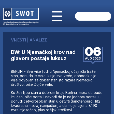
POČETNA
O NAMA
VIJESTI
|
ANALIZE
VIJESTI
06
AKTUELNO
DW: U Njemačkoj krov nad
ANALIZE
glavom postaje luksuz
AUG 2023
KOMPANIJE
FINANSIJE
BERLIN – Sve više ljudi u Njemačkoj očajnički traže
IZ STRANIH MEDIJA
stan, ponuda je mala, kirije sve veće, dohodak nije
više dovoljan za dobar stan što razara njemačko
AKTIVNOSTI
društvo, piše Dojče vele.
SWOT INTERVJU
Ko želi lijep stan u dobrom kraju Berlina, mora da bude
UČLANI SE
imućan, piše portal i navodi da je na jednom portalu u
ponudi četvorosoban stan u četvrti Šarlotenburg, 182
KONTAKT
kvadratna metra, namješten, a da mu je cijena 8.190
evra mjesečno, plus režijski troškovi.