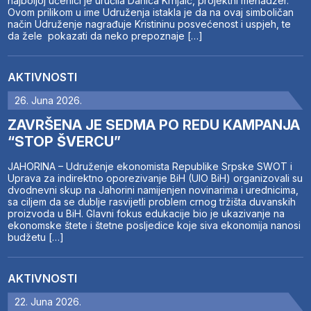
najboljoj učenici je uručila Danica Krnjaić, projektni menadžer.
Ovom prilikom u ime Udruženja istakla je da na ovaj simboličan
način Udruženje nagrađuje Kristininu posvećenost i uspjeh, te
da žele pokazati da neko prepoznaje […]
AKTIVNOSTI
26. Juna 2026.
ZAVRŠENA JE SEDMA PO REDU KAMPANJA
“STOP ŠVERCU”
JAHORINA – Udruženje ekonomista Republike Srpske SWOT i
Uprava za indirektno oporezivanje BiH (UIO BiH) organizovali su
dvodnevni skup na Jahorini namijenjen novinarima i urednicima,
sa ciljem da se dublje rasvijetli problem crnog tržišta duvanskih
proizvoda u BiH. Glavni fokus edukacije bio je ukazivanje na
ekonomske štete i štetne posljedice koje siva ekonomija nanosi
budžetu […]
AKTIVNOSTI
22. Juna 2026.