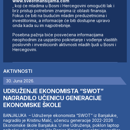
www.sveofinansijama.com
, koji će mladima u Bosni i Hercegovini omogućiti lak i
brz pristup potrebnim znanjima iz oblasti finansija.
Fokus će biti na budućim mladim preduzetnicima i
investitorima, a informacije će biti dostupne upravo
onda kada su im najpotrebnije.
Posebna pažnja biće posvećena informacijama
neophodnim za uspješno pokretanje i vođenje vlastitih
poslovnih i investicionih aktivnosti mladih ljudi u Bosni i
Hercegovini.
AKTIVNOSTI
30. Juna 2026.
UDRUŽENJE EKONOMISTA “SWOT”
NAGRADILO UČENICU GENERACIJE
EKONOMSKE ŠKOLE
BANJALUKA – Udruženje ekonomista “SWOT” iz Banjaluke,
nagradilo je Kristinu Malić, učenicu generacije 2022-2026
Ekonomske škole Banjaluka. U ime Udruženja, poklon laptop