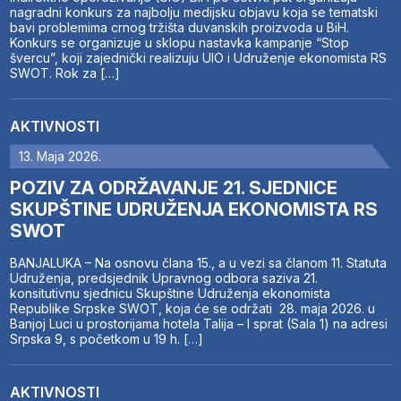
nagradni konkurs za najbolju medijsku objavu koja se tematski
bavi problemima crnog tržišta duvanskih proizvoda u BiH.
Konkurs se organizuje u sklopu nastavka kampanje “Stop
švercu”, koji zajednički realizuju UIO i Udruženje ekonomista RS
SWOT. Rok za […]
AKTIVNOSTI
13. Maja 2026.
POZIV ZA ODRŽAVANJE 21. SJEDNICE
SKUPŠTINE UDRUŽENJA EKONOMISTA RS
SWOT
BANJALUKA – Na osnovu člana 15., a u vezi sa članom 11. Statuta
Udruženja, predsjednik Upravnog odbora saziva 21.
konsitutivnu sjednicu Skupštine Udruženja ekonomista
Republike Srpske SWOT, koja će se održati 28. maja 2026. u
Banjoj Luci u prostorijama hotela Talija – I sprat (Sala 1) na adresi
Srpska 9, s početkom u 19 h. […]
AKTIVNOSTI