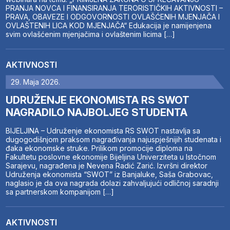
PRANJA NOVCA I FINANSIRANJA TERORISTIČKIH AKTIVNOSTI –
PRAVA, OBAVEZE I ODGOVORNOSTI OVLAŠĆENIH MJENJAČA I
OVLAŠTENIH LICA KOD MJENJAČA“ Edukacija je namijenjena
svim ovlašćenim mjenjačima i ovlaštenim licima […]
AKTIVNOSTI
29. Maja 2026.
UDRUŽENJE EKONOMISTA RS SWOT
NAGRADILO NAJBOLJEG STUDENTA
BIJELJINA – Udruženje ekonomista RS SWOT nastavlja sa
dugogodišnjom praksom nagrađivanja najuspješnijih studenata i
đaka ekonomske struke. Prilikom promocije diploma na
Fakultetu poslovne ekonomije Bijeljina Univerziteta u Istočnom
Sarajevu, nagrađena je Nevena Radić Zarić. Izvršni direktor
Udruženja ekonomista “SWOT” iz Banjaluke, Saša Grabovac,
naglasio je da ova nagrada dolazi zahvaljujući odličnoj saradnji
sa partnerskom kompanijom […]
AKTIVNOSTI