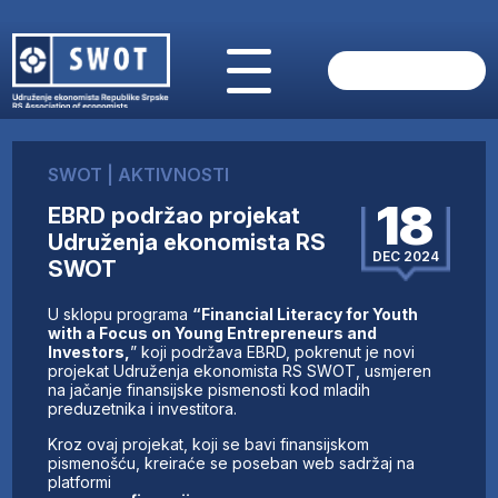
POČETNA
O NAMA
SWOT
|
AKTIVNOSTI
VIJESTI
18
EBRD podržao projekat
AKTUELNO
Udruženja ekonomista RS
ANALIZE
DEC 2024
SWOT
KOMPANIJE
FINANSIJE
U sklopu programa
“Financial Literacy for Youth
IZ STRANIH MEDIJA
with a Focus on Young Entrepreneurs and
Investors,
” koji podržava EBRD, pokrenut je novi
AKTIVNOSTI
projekat Udruženja ekonomista RS SWOT, usmjeren
na jačanje finansijske pismenosti kod mladih
SWOT INTERVJU
preduzetnika i investitora.
UČLANI SE
Kroz ovaj projekat, koji se bavi finansijskom
KONTAKT
pismenošću, kreiraće se poseban web sadržaj na
platformi