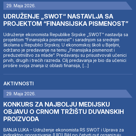
29. Maja 2026.
UDRUŽENJE „SWOT“ NASTAVLJA SA
PROJEKTOM “FINANSIJSKA PISMENOST”
Udruženje ekonomista Republike Srpske „SWOT“ nastavlja sa
projektom “Finansijska pismenost” i saradnjom sa srednjim
školama u Republici Srpskoj. U ekonomskoj školi u Bijeljini,
održano je predavanje na temu „Finansijska pismenost i
preduzetništvo za mlade“. Predavanju su prisustvovali učenici
prvih, drugih i trećih razreda. Cilj predavanja je bio da učenici
prošire svoja znanja iz oblasti finansija, […]
AKTIVNOSTI
29. Maja 2026.
KONKURS ZA NAJBOLJU MEDIJSKU
OBJAVU O CRNOM TRŽIŠTU DUVANSKIH
PROIZVODA
BANJA LUKA – Udruženje ekonomista RS SWOT i Uprava za
indirektno oporezivanje (UIO) BiH po četvrti put organizuju