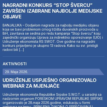
NAGRADNI KONKURS “STOP ŠVERCU”
ZAVRŠEN: IZABRANE NAJBOLJE MEDIJSKE
OBJAVE
BANJALUKA – Dodjelom nagrada za najbolju medijsku objavu
koja se bavi problemom crnog tržišta duvanskih proizvoda u
BiH, završava se sedma po redu kampanja “Stop švercu” koju
zajednički organizuju Uprava za indirektno oporezivanje (UIO) i
Udruženje ekonomista RS SWOT. Ove godine na nagradni
konkurs prijavljeno je ukupno 13 radova. Kako su svi pristigli
radovi bili […]
AKTIVNOSTI
29. Maja 2026.
UDRUŽENJE USPJEŠNO ORGANIZOVALO
WEBINAR ZA MJENJAČE
Udruženje ekonomista Republike Srpske S.W.O.T. u saradnji sa
nadzornim organom PORESKOM UPRAVOM REPUBLIKE SRPSKE
organizovalo je 28.maja 2026.godine, edukaciju u formi
webinara na temu: „PRIMJENA ZAKONA O SPREČAVANJU