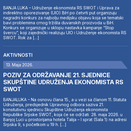
BANJA LUKA – Udruženje ekonomista RS SWOT i Uprava za
indirektno oporezivanje (UIO) BiH po četvrti put organizuju
nagradni konkurs za najbolju medijsku objavu koja se tematski
bavi problemima crnog tržišta duvanskih proizvoda u BiH.
Konkurs se organizuje u sklopu nastavka kampanje “Stop
švercu”, koji zajednički realizuju UIO i Udruženje ekonomista RS
SWOT. Rok za […]
AKTIVNOSTI
13. Maja 2026.
POZIV ZA ODRŽAVANJE 21. SJEDNICE
SKUPŠTINE UDRUŽENJA EKONOMISTA RS
SWOT
BANJALUKA – Na osnovu člana 15., a u vezi sa članom 11. Statuta
Udruženja, predsjednik Upravnog odbora saziva 21.
konsitutivnu sjednicu Skupštine Udruženja ekonomista
Republike Srpske SWOT, koja će se održati 28. maja 2026. u
Banjoj Luci u prostorijama hotela Talija – I sprat (Sala 1) na adresi
Srpska 9, s početkom u 19 h. […]