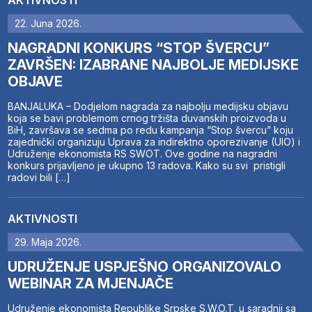
AKTIVNOSTI
22. Juna 2026.
NAGRADNI KONKURS “STOP ŠVERCU”
ZAVRŠEN: IZABRANE NAJBOLJE MEDIJSKE
OBJAVE
BANJALUKA – Dodjelom nagrada za najbolju medijsku objavu
koja se bavi problemom crnog tržišta duvanskih proizvoda u
BiH, završava se sedma po redu kampanja “Stop švercu” koju
zajednički organizuju Uprava za indirektno oporezivanje (UIO) i
Udruženje ekonomista RS SWOT. Ove godine na nagradni
konkurs prijavljeno je ukupno 13 radova. Kako su svi pristigli
radovi bili […]
AKTIVNOSTI
29. Maja 2026.
UDRUŽENJE USPJEŠNO ORGANIZOVALO
WEBINAR ZA MJENJAČE
Udruženje ekonomista Republike Srpske S.W.O.T. u saradnji sa