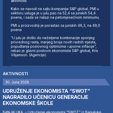
aktivnosti.
Kako se navodi na sajtu kompanije S&P global, PMI u
sektoru usluga je u julu pao na 52,4 sa junskih 54,4
poena, i sada se nalazi na petomjesečnom minimumu.
PMI u proizvodnji je porastao sa junskih 46,3, na 49,0
poena
“U julu je došlo do neželjene kombinacije sporijeg
privrednog rasta, manjeg broja novih radnih mjesta,
popuštanja poslovnog optimizma i uporne inflacije”,
rekao je glavni poslovni ekonomista S&P global, Kris
Vilijamson. (Agencije)
AKTIVNOSTI
30. Juna 2026.
UDRUŽENJE EKONOMISTA “SWOT”
NAGRADILO UČENICU GENERACIJE
EKONOMSKE ŠKOLE
BANJALUKA – Udruženje ekonomista “SWOT” iz Banjaluke,