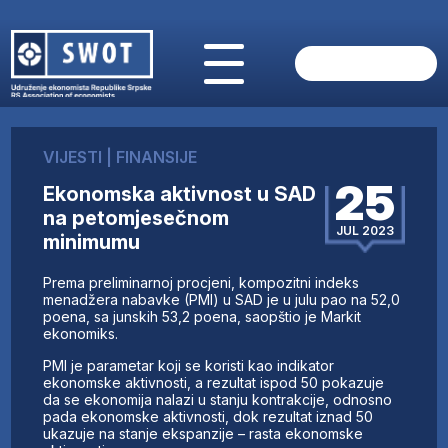
POČETNA
O NAMA
VIJESTI
|
FINANSIJE
VIJESTI
25
Ekonomska aktivnost u SAD
AKTUELNO
na petomjesečnom
ANALIZE
JUL 2023
minimumu
KOMPANIJE
FINANSIJE
Prema preliminarnoj procjeni, kompozitni indeks
IZ STRANIH MEDIJA
menadžera nabavke (PMI) u SAD je u julu pao na 52,0
poena, sa junskih 53,2 poena, saopštio je Markit
AKTIVNOSTI
ekonomiks.
SWOT INTERVJU
PMI je parametar koji se koristi kao indikator
UČLANI SE
ekonomske aktivnosti, a rezultat ispod 50 pokazuje
da se ekonomija nalazi u stanju kontrakcije, odnosno
KONTAKT
pada ekonomske aktivnosti, dok rezultat iznad 50
ukazuje na stanje ekspanzije – rasta ekonomske