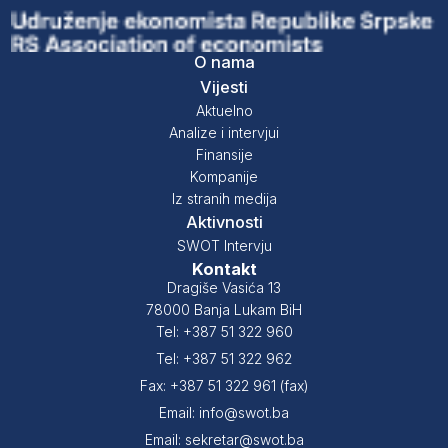
O nama
Vijesti
Aktuelno
Analize i intervjui
Finansije
Kompanije
Iz stranih medija
Aktivnosti
SWOT Intervju
Kontakt
Dragiše Vasića 13
78000 Banja Lukam BiH
Tel: +387 51 322 960
Tel: +387 51 322 962
Fax: +387 51 322 961 (fax)
Email: info@swot.ba
Email: sekretar@swot.ba