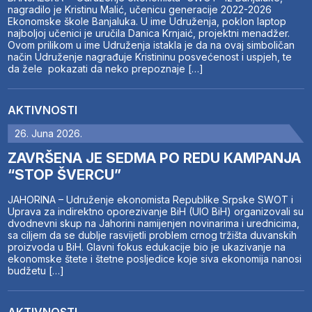
nagradilo je Kristinu Malić, učenicu generacije 2022-2026
Ekonomske škole Banjaluka. U ime Udruženja, poklon laptop
najboljoj učenici je uručila Danica Krnjaić, projektni menadžer.
Ovom prilikom u ime Udruženja istakla je da na ovaj simboličan
način Udruženje nagrađuje Kristininu posvećenost i uspjeh, te
da žele pokazati da neko prepoznaje […]
AKTIVNOSTI
26. Juna 2026.
ZAVRŠENA JE SEDMA PO REDU KAMPANJA
“STOP ŠVERCU”
JAHORINA – Udruženje ekonomista Republike Srpske SWOT i
Uprava za indirektno oporezivanje BiH (UIO BiH) organizovali su
dvodnevni skup na Jahorini namijenjen novinarima i urednicima,
sa ciljem da se dublje rasvijetli problem crnog tržišta duvanskih
proizvoda u BiH. Glavni fokus edukacije bio je ukazivanje na
ekonomske štete i štetne posljedice koje siva ekonomija nanosi
budžetu […]