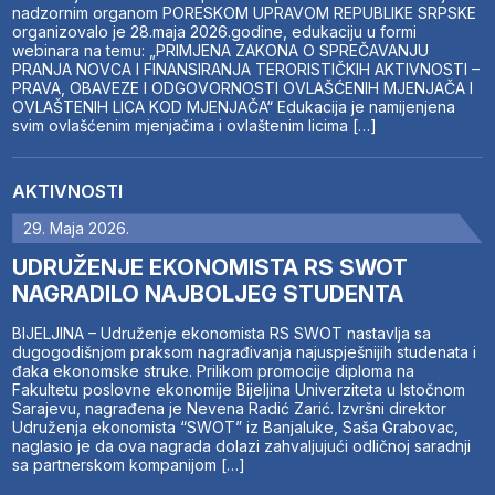
nadzornim organom PORESKOM UPRAVOM REPUBLIKE SRPSKE
organizovalo je 28.maja 2026.godine, edukaciju u formi
webinara na temu: „PRIMJENA ZAKONA O SPREČAVANJU
PRANJA NOVCA I FINANSIRANJA TERORISTIČKIH AKTIVNOSTI –
PRAVA, OBAVEZE I ODGOVORNOSTI OVLAŠĆENIH MJENJAČA I
OVLAŠTENIH LICA KOD MJENJAČA“ Edukacija je namijenjena
svim ovlašćenim mjenjačima i ovlaštenim licima […]
AKTIVNOSTI
29. Maja 2026.
UDRUŽENJE EKONOMISTA RS SWOT
NAGRADILO NAJBOLJEG STUDENTA
BIJELJINA – Udruženje ekonomista RS SWOT nastavlja sa
dugogodišnjom praksom nagrađivanja najuspješnijih studenata i
đaka ekonomske struke. Prilikom promocije diploma na
Fakultetu poslovne ekonomije Bijeljina Univerziteta u Istočnom
Sarajevu, nagrađena je Nevena Radić Zarić. Izvršni direktor
Udruženja ekonomista “SWOT” iz Banjaluke, Saša Grabovac,
naglasio je da ova nagrada dolazi zahvaljujući odličnoj saradnji
sa partnerskom kompanijom […]