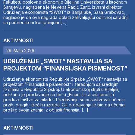
Fakultetu poslovne ekonomije Bijeljina Univerziteta u Istočnom
Sarajevu, nagrađena je Nevena Radić Zarić. Izvršni direktor
Udruženja ekonomista “SWOT” iz Banjaluke, Saša Grabovac,
naglasio je da ova nagrada dolazi zahvaljujući odličnoj saradnji
sa partnerskom kompanijom […]
AKTIVNOSTI
29. Maja 2026.
UDRUŽENJE „SWOT“ NASTAVLJA SA
PROJEKTOM “FINANSIJSKA PISMENOST”
Udruženje ekonomista Republike Srpske „SWOT“ nastavlja sa
projektom “Finansijska pismenost” i saradnjom sa srednjim
školama u Republici Srpskoj. U ekonomskoj školi u Bijeljini,
održano je predavanje na temu „Finansijska pismenost i
preduzetništvo za mlade“. Predavanju su prisustvovali učenici
prvih, drugih i trećih razreda. Cilj predavanja je bio da učenici
prošire svoja znanja iz oblasti finansija, […]
AKTIVNOSTI