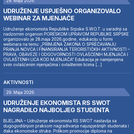
29. Maja 2026.
UDRUŽENJE USPJEŠNO ORGANIZOVALO
WEBINAR ZA MJENJAČE
Udruženje ekonomista Republike Srpske S.W.O.T. u saradnji sa
nadzornim organom PORESKOM UPRAVOM REPUBLIKE SRPSKE
organizovalo je 28.maja 2026.godine, edukaciju u formi
webinara na temu: „PRIMJENA ZAKONA O SPREČAVANJU
PRANJA NOVCA I FINANSIRANJA TERORISTIČKIH AKTIVNOSTI –
PRAVA, OBAVEZE I ODGOVORNOSTI OVLAŠĆENIH MJENJAČA I
OVLAŠTENIH LICA KOD MJENJAČA“ Edukacija je namijenjena
svim ovlašćenim mjenjačima i ovlaštenim licima […]
AKTIVNOSTI
29. Maja 2026.
UDRUŽENJE EKONOMISTA RS SWOT
NAGRADILO NAJBOLJEG STUDENTA
BIJELJINA – Udruženje ekonomista RS SWOT nastavlja sa
dugogodišnjom praksom nagrađivanja najuspješnijih studenata i
đaka ekonomske struke. Prilikom promocije diploma na