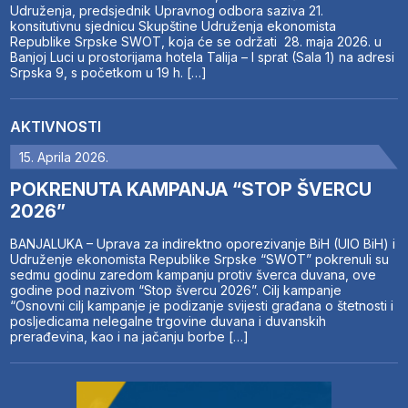
Udruženja, predsjednik Upravnog odbora saziva 21.
konsitutivnu sjednicu Skupštine Udruženja ekonomista
Republike Srpske SWOT, koja će se održati 28. maja 2026. u
Banjoj Luci u prostorijama hotela Talija – I sprat (Sala 1) na adresi
Srpska 9, s početkom u 19 h. […]
AKTIVNOSTI
15. Aprila 2026.
POKRENUTA KAMPANJA “STOP ŠVERCU
2026”
BANJALUKA – Uprava za indirektno oporezivanje BiH (UIO BiH) i
Udruženje ekonomista Republike Srpske “SWOT” pokrenuli su
sedmu godinu zaredom kampanju protiv šverca duvana, ove
godine pod nazivom “Stop švercu 2026”. Cilj kampanje
“Osnovni cilj kampanje je podizanje svijesti građana o štetnosti i
posljedicama nelegalne trgovine duvana i duvanskih
prerađevina, kao i na jačanju borbe […]