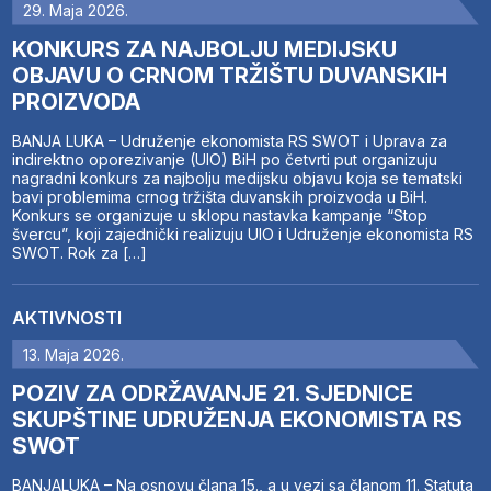
29. Maja 2026.
KONKURS ZA NAJBOLJU MEDIJSKU
OBJAVU O CRNOM TRŽIŠTU DUVANSKIH
PROIZVODA
BANJA LUKA – Udruženje ekonomista RS SWOT i Uprava za
indirektno oporezivanje (UIO) BiH po četvrti put organizuju
nagradni konkurs za najbolju medijsku objavu koja se tematski
bavi problemima crnog tržišta duvanskih proizvoda u BiH.
Konkurs se organizuje u sklopu nastavka kampanje “Stop
švercu”, koji zajednički realizuju UIO i Udruženje ekonomista RS
SWOT. Rok za […]
AKTIVNOSTI
13. Maja 2026.
POZIV ZA ODRŽAVANJE 21. SJEDNICE
SKUPŠTINE UDRUŽENJA EKONOMISTA RS
SWOT
BANJALUKA – Na osnovu člana 15., a u vezi sa članom 11. Statuta