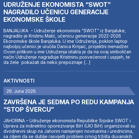
UDRUŽENJE EKONOMISTA “SWOT”
NAGRADILO UČENICU GENERACIJE
EKONOMSKE ŠKOLE
BANJALUKA – Udruženje ekonomista “SWOT” iz Banjaluke,
nagradilo je Kristinu Malić, učenicu generacije 2022-2026
Ekonomske škole Banjaluka. U ime Udruženja, poklon laptop
najboljoj učenici je uručila Danica Krnjaić, projektni menadžer.
Ovom prilikom u ime Udruženja istakla je da na ovaj simboličan
način Udruženje nagrađuje Kristininu posvećenost i uspjeh, te
da žele pokazati da neko prepoznaje […]
AKTIVNOSTI
26. Juna 2026.
ZAVRŠENA JE SEDMA PO REDU KAMPANJA
“STOP ŠVERCU”
JAHORINA – Udruženje ekonomista Republike Srpske SWOT i
Uprava za indirektno oporezivanje BiH (UIO BiH) organizovali su
dvodnevni skup na Jahorini namijenjen novinarima i urednicima,
sa ciljem da se dublje rasvijetli problem crnog tržišta duvanskih