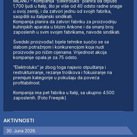
MILANO – Kompanija “Elektroluks” planira da otpusti
1.700 ljudi u Italiji, što je više od 40 odsto radne snage
u ovoj zemlji, i da zatvori jednu od svojih fabrika,
saopštili su italijanski sindikati.
Kompanija planira da zatvori fabriku za proizvodnju
kuhinjskih aparata u blizini Ankone i da smanji broj
zaposlenih u svim svojim fabrikama, navode sindikati.
Švedski proizvođač bijele tehnike suočio se sa
slabom potražnjom i konkurencijom koja nudi
proizvode po nižim cijenama. Vrijednost akcija
kompanije opala je za 75 odsto.
“Elektroluks” je zbog toga najavio otpuštanja i
restrukturiranje, rezanje troškova i fokusiranje na
premijum kategorije u pokušaju da poveća
profitabilnost.
Kompanija ima pet fabrika u Italiji, sa ukupno 4.500
zaposlenih. (Foto Freepik)
AKTIVNOSTI
30. Juna 2026.