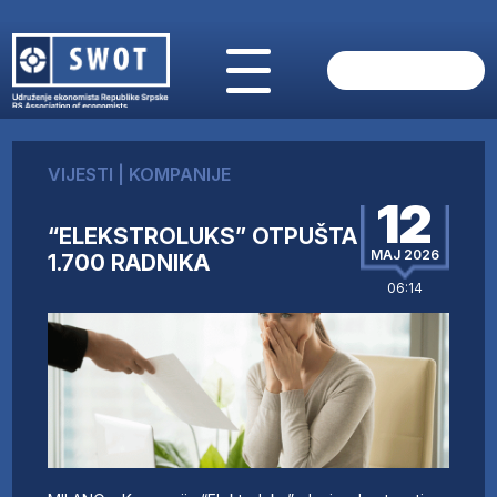
POČETNA
O NAMA
VIJESTI
|
KOMPANIJE
VIJESTI
12
AKTUELNO
“ELEKSTROLUKS” OTPUŠTA
ANALIZE
MAJ 2026
1.700 RADNIKA
KOMPANIJE
06:14
FINANSIJE
IZ STRANIH MEDIJA
AKTIVNOSTI
SWOT INTERVJU
UČLANI SE
KONTAKT