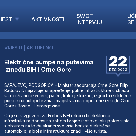
SWOT
UČ
JESTI
AKTIVNOSTI
INTERVJU
SE
AKTUELNO
ANALIZE
VIJESTI
|
AKTUELNO
KOMPANIJE
22
INANSIJE
Električne pumpe na putevima
između BiH i Crne Gore
Z STRANIH MEDIJA
DEC 2023
SARAJEVO, PODGORICA – Ministar saobraćaja Crne Gore Filip
Radulović najavljuje unapređenje putne infrastrukture u skladu
sa održivim razvojem, pa će, kako je kazao, izgraditi električne
pumpe na autoputevima i magistralama poput one između Crne
Gore i Bosne i Hercegovine.
On je u razgovoru za Forbes BiH rekao da električna
infrastruktura donosi sa sobom brojne izazove, ali i potencijale
s obzirom na to da stranci sve više koriste električne
automobile, a bolja infrastruktura znači i više turista.