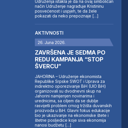
Udruženja istakla je da na ovaj simboličan
način Udruženje nagrađuje Kristininu
posvećenost i uspjeh, te da žele
pokazati da neko prepoznaje […]
AKTIVNOSTI
26. Juna 2026.
ZAVRŠENA JE SEDMA PO
REDU KAMPANJA “STOP
ŠVERCU”
JAHORINA – Udruženje ekonomista
Republike Srpske SWOT i Uprava za
indirektno oporezivanje BiH (UIO BiH)
organizovali su dvodnevni skup na
Jahorini namijenjen novinarima i
urednicima, sa ciljem da se dublje
rasvijetli problem crnog tržišta duvanskih
proizvoda u BiH. Glavni fokus edukacije
bio je ukazivanje na ekonomske štete i
štetne posljedice koje siva ekonomija
nanosi budžetu […]