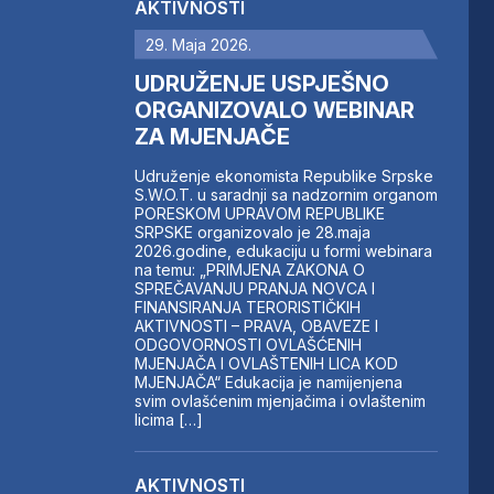
AKTIVNOSTI
29. Maja 2026.
UDRUŽENJE USPJEŠNO
ORGANIZOVALO WEBINAR
ZA MJENJAČE
Udruženje ekonomista Republike Srpske
S.W.O.T. u saradnji sa nadzornim organom
PORESKOM UPRAVOM REPUBLIKE
SRPSKE organizovalo je 28.maja
2026.godine, edukaciju u formi webinara
na temu: „PRIMJENA ZAKONA O
SPREČAVANJU PRANJA NOVCA I
FINANSIRANJA TERORISTIČKIH
AKTIVNOSTI – PRAVA, OBAVEZE I
ODGOVORNOSTI OVLAŠĆENIH
MJENJAČA I OVLAŠTENIH LICA KOD
MJENJAČA“ Edukacija je namijenjena
svim ovlašćenim mjenjačima i ovlaštenim
licima […]
AKTIVNOSTI