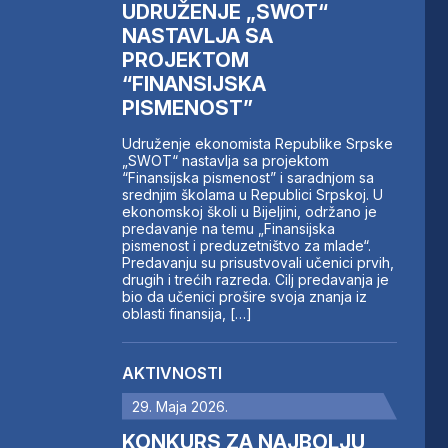
UDRUŽENJE „SWOT“
NASTAVLJA SA
PROJEKTOM
“FINANSIJSKA
PISMENOST”
Udruženje ekonomista Republike Srpske
„SWOT“ nastavlja sa projektom
“Finansijska pismenost” i saradnjom sa
srednjim školama u Republici Srpskoj. U
ekonomskoj školi u Bijeljini, održano je
predavanje na temu „Finansijska
pismenost i preduzetništvo za mlade“.
Predavanju su prisustvovali učenici prvih,
drugih i trećih razreda. Cilj predavanja je
bio da učenici prošire svoja znanja iz
oblasti finansija, […]
AKTIVNOSTI
29. Maja 2026.
KONKURS ZA NAJBOLJU