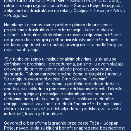
rijeke Tare na lokaciji Hum (BiH) – Šćepan Polje (Crna Gora),
rekonstrukciji i izgradnji puta Foča – Šćepan Polje, te izgradnji
željezničke infrastrukture na relaciji Čapljina – Trebinje – Nikšić
– Podgorica.
Na pitanje koje inovativne pristupe planira da primijeni u
projektima infrastrukturne modernizacije i kako to planira
uskladiti s trenutnim ekološkim izazovima i ciljevima održivosti,
odgovara da sa svojim prethodnim iskustvom može donijeti
dodatnu vrijednost na trenutnoj poziciji ministra nadležnog za
oblast saobraćaja.
“Svi funkcionišemo u institucionalnim okvirima i u skladu sa
definisanim propisima i procedurama, pa smo i u ovom slučaju
obavezni da primjenjujemo važeće propise, procedure,
standarde. Tokom naredne godine ćemo pristupiti ažuriranju
Strategije razvoja saobraćaja Crne Gore sa “zelenim”
elementima što znači da ćemo u portfolio projekata dodati i
one koji su u skladu sa principima održive mobilnosti. Takođe,
jedna od opcija je postavljanje solarnih panela na nekim
djelovima autoputa koji mogu smanjiti troškove električne
enrgije i smanjiti zavisnost od električne mreže. To nije samo
dobro za okolinu već predstavlja dobar podsticaj za tu vrstu
industrije”, kazao je Radulović.
Govoreći o benefitima izgradnje brze ceste Foča – Šćepan
Polje, naveo je da su ključni benefit unapređenje bezbjednosti