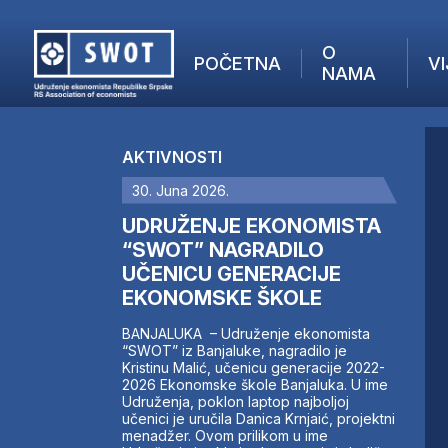
O
POČETNA
VI
NAMA
POČETNA
O NAMA
AKTIVNOSTI
VIJESTI
30. Juna 2026.
AKTUELNO
F
ANALIZE
UDRUŽENJE EKONOMISTA
I
KOMPANIJE
“SWOT” NAGRADILO
UČENICU GENERACIJE
FINANSIJE
EKONOMSKE ŠKOLE
IZ STRANIH MEDIJA
AKTIVNOSTI
BANJALUKA – Udruženje ekonomista
“SWOT” iz Banjaluke, nagradilo je
SWOT INTERVJU
Kristinu Malić, učenicu generacije 2022-
UČLANI SE
2026 Ekonomske škole Banjaluka. U ime
Udruženja, poklon laptop najboljoj
KONTAKT
učenici je uručila Danica Krnjaić, projektni
menadžer. Ovom prilikom u ime