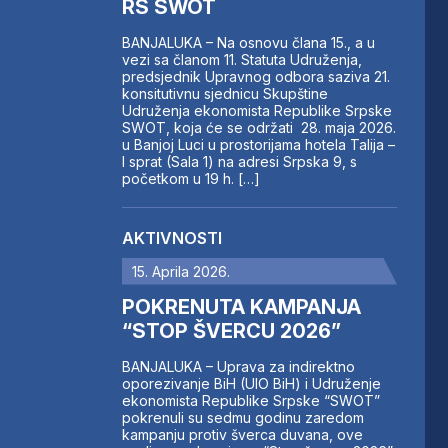
RS SWOT
BANJALUKA – Na osnovu člana 15., a u
vezi sa članom 11. Statuta Udruženja,
predsjednik Upravnog odbora saziva 21.
konsitutivnu sjednicu Skupštine
Udruženja ekonomista Republike Srpske
SWOT, koja će se održati 28. maja 2026.
u Banjoj Luci u prostorijama hotela Talija –
I sprat (Sala 1) na adresi Srpska 9, s
početkom u 19 h. […]
AKTIVNOSTI
15. Aprila 2026.
POKRENUTA KAMPANJA
“STOP ŠVERCU 2026”
BANJALUKA – Uprava za indirektno
oporezivanje BiH (UIO BiH) i Udruženje
ekonomista Republike Srpske “SWOT”
pokrenuli su sedmu godinu zaredom
kampanju protiv šverca duvana, ove