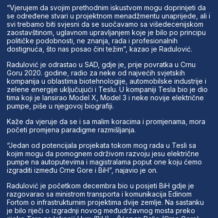
“Vjerujem da svojim prethodnim iskustvom mogu doprinijeti da
se određene stvari u projektnom menadžmentu unaprijede, ali i
svi trebamo biti svjesni da se suočavamo sa višedecenijskom
zaostavštinom, uglavnom upravljanjem koje je bilo po principu
političke podobnosti, ne znanja, rada i profesionalnih
dostignuća, što nas posao čini težim”, kazao je Radulović.
Radulović je odrastao u SAD, gdje je, prije povratka u Crnu
Goru 2020. godine, radio za neke od najvećih svjetskih
kompanija u oblastima biotehnologije, automobilske industrije i
zelene energije uključujući i Teslu. U kompaniji Tesla bio je dio
tima koji je lansirao Model X, Model 3 i neke novije električne
pumpe, piše u njegovoj biografiji.
Kaže da vjeruje da se i sa malim koracima i promjenama, mora
početi promjena paradigme razmišljanja.
“Jedan od potencijala projekata tokom mog rada u Tesli sa
kojim mogu da pomognem održivom razvoju jesu električne
pumpe na autoputevima i magistralama poput one koju ćemo
izgraditi između Crne Gore i BiH”, najavio je on.
Radulović je početkom decembra bio u posjeti BiH gdje je
razgovarao sa ministrom transporta i komunikacija Edinom
Fortom o infrastrukturnim projektima dvije zemlje. Na sastanku
je bilo riječi o izgradnji novog međudržavnog mosta preko