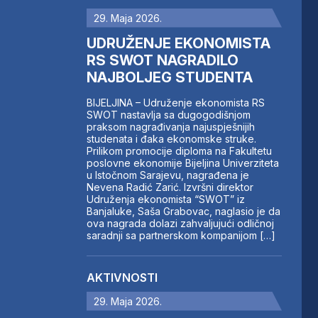
29. Maja 2026.
UDRUŽENJE EKONOMISTA
RS SWOT NAGRADILO
NAJBOLJEG STUDENTA
BIJELJINA – Udruženje ekonomista RS
SWOT nastavlja sa dugogodišnjom
praksom nagrađivanja najuspješnijih
studenata i đaka ekonomske struke.
Prilikom promocije diploma na Fakultetu
poslovne ekonomije Bijeljina Univerziteta
u Istočnom Sarajevu, nagrađena je
Nevena Radić Zarić. Izvršni direktor
Udruženja ekonomista “SWOT” iz
Banjaluke, Saša Grabovac, naglasio je da
ova nagrada dolazi zahvaljujući odličnoj
saradnji sa partnerskom kompanijom […]
AKTIVNOSTI
29. Maja 2026.