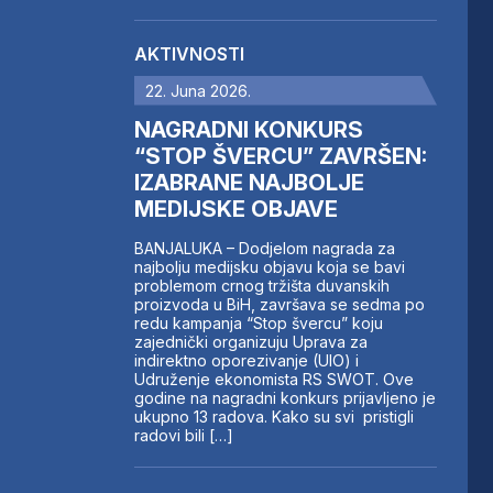
AKTIVNOSTI
22. Juna 2026.
NAGRADNI KONKURS
“STOP ŠVERCU” ZAVRŠEN:
IZABRANE NAJBOLJE
MEDIJSKE OBJAVE
BANJALUKA – Dodjelom nagrada za
najbolju medijsku objavu koja se bavi
problemom crnog tržišta duvanskih
proizvoda u BiH, završava se sedma po
redu kampanja “Stop švercu” koju
zajednički organizuju Uprava za
indirektno oporezivanje (UIO) i
Udruženje ekonomista RS SWOT. Ove
godine na nagradni konkurs prijavljeno je
ukupno 13 radova. Kako su svi pristigli
radovi bili […]