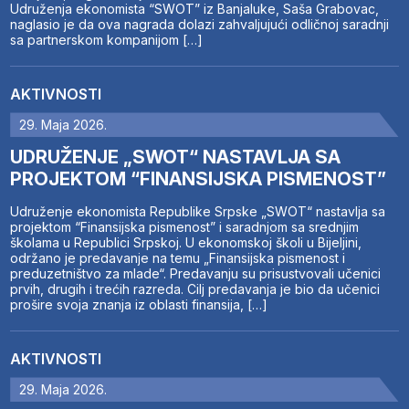
Udruženja ekonomista “SWOT” iz Banjaluke, Saša Grabovac,
naglasio je da ova nagrada dolazi zahvaljujući odličnoj saradnji
sa partnerskom kompanijom […]
AKTIVNOSTI
29. Maja 2026.
UDRUŽENJE „SWOT“ NASTAVLJA SA
PROJEKTOM “FINANSIJSKA PISMENOST”
Udruženje ekonomista Republike Srpske „SWOT“ nastavlja sa
projektom “Finansijska pismenost” i saradnjom sa srednjim
školama u Republici Srpskoj. U ekonomskoj školi u Bijeljini,
održano je predavanje na temu „Finansijska pismenost i
preduzetništvo za mlade“. Predavanju su prisustvovali učenici
prvih, drugih i trećih razreda. Cilj predavanja je bio da učenici
prošire svoja znanja iz oblasti finansija, […]
AKTIVNOSTI
29. Maja 2026.