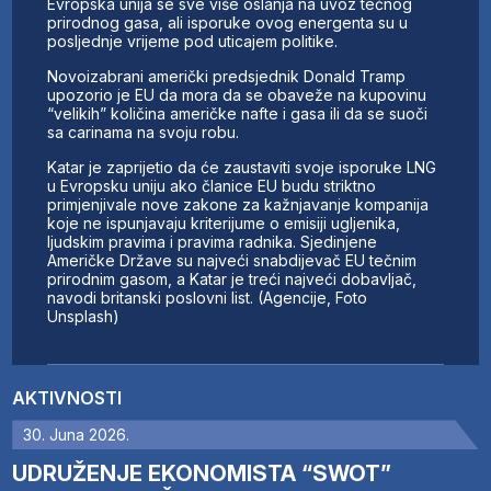
Evropska unija se sve više oslanja na uvoz tečnog
prirodnog gasa, ali isporuke ovog energenta su u
posljednje vrijeme pod uticajem politike.
Novoizabrani američki predsjednik Donald Tramp
upozorio je EU da mora da se obaveže na kupovinu
“velikih” količina američke nafte i gasa ili da se suoči
sa carinama na svoju robu.
Katar je zaprijetio da će zaustaviti svoje isporuke LNG
u Evropsku uniju ako članice EU budu striktno
primjenjivale nove zakone za kažnjavanje kompanija
koje ne ispunjavaju kriterijume o emisiji ugljenika,
ljudskim pravima i pravima radnika. Sjedinjene
Američke Države su najveći snabdijevač EU tečnim
prirodnim gasom, a Katar je treći najveći dobavljač,
navodi britanski poslovni list. (Agencije, Foto
Unsplash)
AKTIVNOSTI
30. Juna 2026.
UDRUŽENJE EKONOMISTA “SWOT”