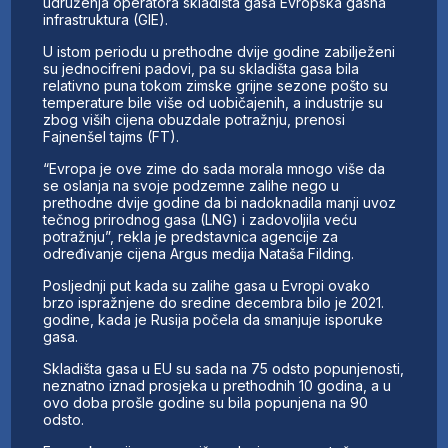
udruženja operatora skladišta gasa Evropska gasna
infrastruktura (GIE).
U istom periodu u prethodne dvije godine zabilježeni
su jednocifreni padovi, pa su skladišta gasa bila
relativno puna tokom zimske grijne sezone pošto su
temperature bile više od uobičajenih, a industrije su
zbog viših cijena obuzdale potražnju, prenosi
Fajnenšel tajms (FT).
“Evropa je ove zime do sada morala mnogo više da
se oslanja na svoje podzemne zalihe nego u
prethodne dvije godine da bi nadoknadila manji uvoz
tečnog prirodnog gasa (LNG) i zadovoljila veću
potražnju”, rekla je predstavnica agencije za
određivanje cijena Argus medija Nataša Filding.
Posljednji put kada su zalihe gasa u Evropi ovako
brzo ispražnjene do sredine decembra bilo je 2021.
godine, kada je Rusija počela da smanjuje isporuke
gasa.
Skladišta gasa u EU su sada na 75 odsto popunjenosti,
neznatno iznad prosjeka u prethodnih 10 godina, a u
ovo doba prošle godine su bila popunjena na 90
odsto.