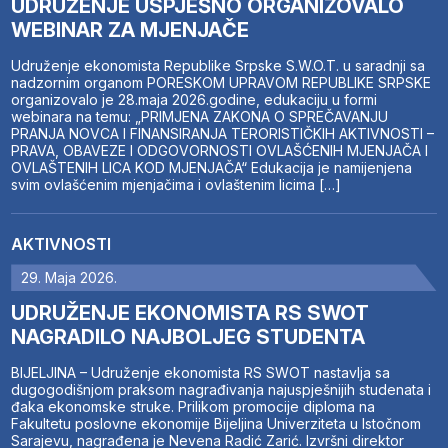
UDRUŽENJE USPJEŠNO ORGANIZOVALO
WEBINAR ZA MJENJAČE
Udruženje ekonomista Republike Srpske S.W.O.T. u saradnji sa
nadzornim organom PORESKOM UPRAVOM REPUBLIKE SRPSKE
organizovalo je 28.maja 2026.godine, edukaciju u formi
webinara na temu: „PRIMJENA ZAKONA O SPREČAVANJU
PRANJA NOVCA I FINANSIRANJA TERORISTIČKIH AKTIVNOSTI –
PRAVA, OBAVEZE I ODGOVORNOSTI OVLAŠĆENIH MJENJAČA I
OVLAŠTENIH LICA KOD MJENJAČA“ Edukacija je namijenjena
svim ovlašćenim mjenjačima i ovlaštenim licima […]
AKTIVNOSTI
29. Maja 2026.
UDRUŽENJE EKONOMISTA RS SWOT
NAGRADILO NAJBOLJEG STUDENTA
BIJELJINA – Udruženje ekonomista RS SWOT nastavlja sa
dugogodišnjom praksom nagrađivanja najuspješnijih studenata i
đaka ekonomske struke. Prilikom promocije diploma na
Fakultetu poslovne ekonomije Bijeljina Univerziteta u Istočnom
Sarajevu, nagrađena je Nevena Radić Zarić. Izvršni direktor