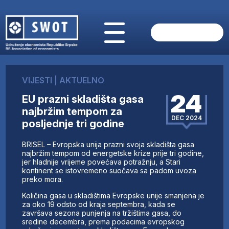
POČETNA
O NAMA
VIJESTI
|
AKTUELNO
VIJESTI
24
EU prazni skladišta gasa
AKTUELNO
najbržim tempom za
ANALIZE
DEC 2024
posljednje tri godine
KOMPANIJE
FINANSIJE
BRISEL – Evropska unija prazni svoja skladišta gasa
IZ STRANIH MEDIJA
najbržim tempom od energetske krize prije tri godine,
jer hladnije vrijeme povećava potražnju, a Stari
AKTIVNOSTI
kontinent se istovremeno suočava sa padom uvoza
preko mora.
SWOT INTERVJU
UČLANI SE
Količina gasa u skladištima Evropske unije smanjena je
za oko 19 odsto od kraja septembra, kada se
KONTAKT
završava sezona punjenja na tržištima gasa, do
sredine decembra, prema podacima evropskog