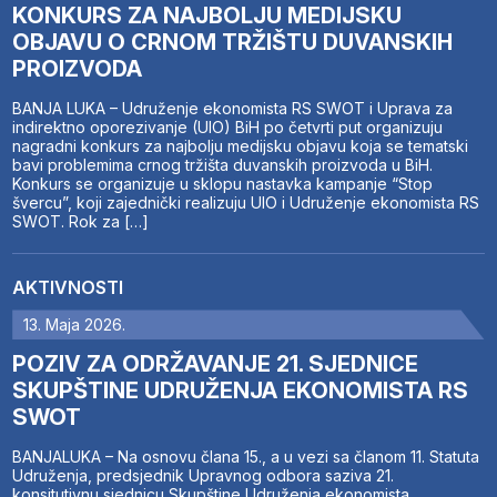
KONKURS ZA NAJBOLJU MEDIJSKU
OBJAVU O CRNOM TRŽIŠTU DUVANSKIH
PROIZVODA
BANJA LUKA – Udruženje ekonomista RS SWOT i Uprava za
indirektno oporezivanje (UIO) BiH po četvrti put organizuju
nagradni konkurs za najbolju medijsku objavu koja se tematski
bavi problemima crnog tržišta duvanskih proizvoda u BiH.
Konkurs se organizuje u sklopu nastavka kampanje “Stop
švercu”, koji zajednički realizuju UIO i Udruženje ekonomista RS
SWOT. Rok za […]
AKTIVNOSTI
13. Maja 2026.
POZIV ZA ODRŽAVANJE 21. SJEDNICE
SKUPŠTINE UDRUŽENJA EKONOMISTA RS
SWOT
BANJALUKA – Na osnovu člana 15., a u vezi sa članom 11. Statuta
Udruženja, predsjednik Upravnog odbora saziva 21.
konsitutivnu sjednicu Skupštine Udruženja ekonomista