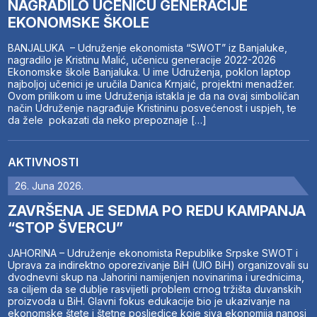
NAGRADILO UČENICU GENERACIJE
EKONOMSKE ŠKOLE
BANJALUKA – Udruženje ekonomista “SWOT” iz Banjaluke,
nagradilo je Kristinu Malić, učenicu generacije 2022-2026
Ekonomske škole Banjaluka. U ime Udruženja, poklon laptop
najboljoj učenici je uručila Danica Krnjaić, projektni menadžer.
Ovom prilikom u ime Udruženja istakla je da na ovaj simboličan
način Udruženje nagrađuje Kristininu posvećenost i uspjeh, te
da žele pokazati da neko prepoznaje […]
AKTIVNOSTI
26. Juna 2026.
ZAVRŠENA JE SEDMA PO REDU KAMPANJA
“STOP ŠVERCU”
JAHORINA – Udruženje ekonomista Republike Srpske SWOT i
Uprava za indirektno oporezivanje BiH (UIO BiH) organizovali su
dvodnevni skup na Jahorini namijenjen novinarima i urednicima,
sa ciljem da se dublje rasvijetli problem crnog tržišta duvanskih
proizvoda u BiH. Glavni fokus edukacije bio je ukazivanje na
ekonomske štete i štetne posljedice koje siva ekonomija nanosi