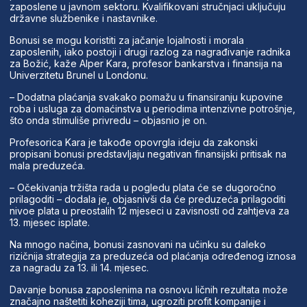
zaposlene u javnom sektoru. Kvalifikovani stručnjaci uključuju
državne službenike i nastavnike.
Bonusi se mogu koristiti za jačanje lojalnosti i morala
zaposlenih, iako postoji i drugi razlog za nagrađivanje radnika
za Božić, kaže Alper Kara, profesor bankarstva i finansija na
Univerzitetu Brunel u Londonu.
– Dodatna plaćanja svakako pomažu u finansiranju kupovine
roba i usluga za domaćinstva u periodima intenzivne potrošnje,
što onda stimuliše privredu – objasnio je on.
Profesorica Kara je takođe opovrgla ideju da zakonski
propisani bonusi predstavljaju negativan finansijski pritisak na
mala preduzeća.
– Očekivanja tržišta rada u pogledu plata će se dugoročno
prilagoditi – dodala je, objasnivši da će preduzeća prilagoditi
nivoe plata u preostalih 12 mjeseci u zavisnosti od zahtjeva za
13. mjesec isplate.
Na mnogo načina, bonusi zasnovani na učinku su daleko
rizičnija strategija za preduzeća od plaćanja određenog iznosa
za nagradu za 13. ili 14. mjesec.
Davanje bonusa zaposlenima na osnovu ličnih rezultata može
značajno naštetiti koheziji tima, ugroziti profit kompanije i