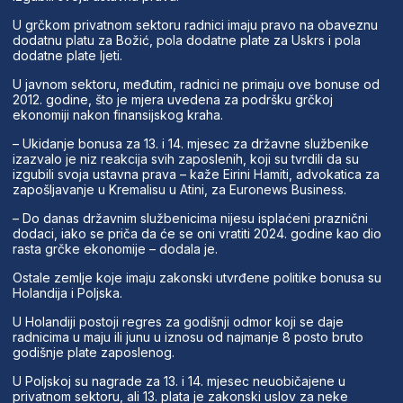
U grčkom privatnom sektoru radnici imaju pravo na obaveznu
dodatnu platu za Božić, pola dodatne plate za Uskrs i pola
dodatne plate ljeti.
U javnom sektoru, međutim, radnici ne primaju ove bonuse od
2012. godine, što je mjera uvedena za podršku grčkoj
ekonomiji nakon finansijskog kraha.
– Ukidanje bonusa za 13. i 14. mjesec za državne službenike
izazvalo je niz reakcija svih zaposlenih, koji su tvrdili da su
izgubili svoja ustavna prava – kaže Eirini Hamiti, advokatica za
zapošljavanje u Kremalisu u Atini, za Euronews Business.
– Do danas državnim službenicima nijesu isplaćeni praznični
dodaci, iako se priča da će se oni vratiti 2024. godine kao dio
rasta grčke ekonomije – dodala je.
Ostale zemlje koje imaju zakonski utvrđene politike bonusa su
Holandija i Poljska.
U Holandiji postoji regres za godišnji odmor koji se daje
radnicima u maju ili junu u iznosu od najmanje 8 posto bruto
godišnje plate zaposlenog.
U Poljskoj su nagrade za 13. i 14. mjesec neuobičajene u
privatnom sektoru, ali 13. plata je zakonski uslov za neke