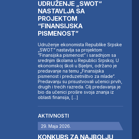
UDRUŽENJE „SWOT“
NASTAVLJA SA
PROJEKTOM
“FINANSIJSKA
PISMENOST”
Udruženje ekonomista Republike Srpske
„SWOT“ nastavlja sa projektom
“Finansijska pismenost” i saradnjom sa
srednjim školama u Republici Srpskoj. U
ekonomskoj školi u Bijeljini, održano je
predavanje na temu „Finansijska
pismenost i preduzetništvo za mlade“.
Predavanju su prisustvovali učenici prvih,
drugih i trećih razreda. Cilj predavanja je
bio da učenici prošire svoja znanja iz
oblasti finansija, […]
AKTIVNOSTI
29. Maja 2026.
KONKURS ZA NAJBOLJU