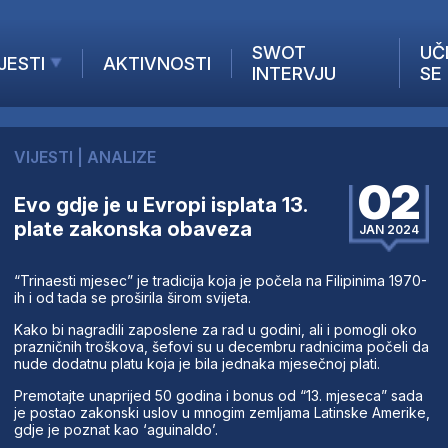
SWOT
UČ
JESTI
AKTIVNOSTI
INTERVJU
SE
AKTUELNO
ANALIZE
VIJESTI
|
ANALIZE
KOMPANIJE
02
INANSIJE
Evo gdje je u Evropi isplata 13.
plate zakonska obaveza
Z STRANIH MEDIJA
JAN 2024
“Trinaesti mjesec” je tradicija koja je počela na Filipinima 1970-
ih i od tada se proširila širom svijeta.
Kako bi nagradili zaposlene za rad u godini, ali i pomogli oko
prazničnih troškova, šefovi su u decembru radnicima počeli da
nude dodatnu platu koja je bila jednaka mjesečnoj plati.
Premotajte unaprijed 50 godina i bonus od “13. mjeseca” sada
je postao zakonski uslov u mnogim zemljama Latinske Amerike,
gdje je poznat kao ‘aguinaldo’.