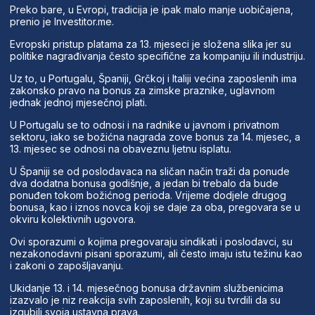
Preko bare, u Evropi, tradicija je ipak malo manje uobičajena,
prenio je Investitor.me.
Evropski pristup platama za 13. mjeseci je složena slika jer su
politike nagrađivanja često specifične za kompaniju ili industriju.
Uz to, u Portugalu, Španiji, Grčkoj i Italiji većina zaposlenih ima
zakonsko pravo na bonus za zimske praznike, uglavnom
jednak jednoj mjesečnoj plati.
U Portugalu se to odnosi i na radnike u javnom i privatnom
sektoru, iako se božićna nagrada zove bonus za 14. mjesec, a
13. mjesec se odnosi na obaveznu ljetnu isplatu.
U Španiji se od poslodavaca na sličan način traži da ponude
dva dodatna bonusa godišnje, a jedan bi trebalo da bude
ponuđen tokom božićnog perioda. Vrijeme dodjele drugog
bonusa, kao i iznos novca koji se daje za oba, pregovara se u
okviru kolektivnih ugovora.
Ovi sporazumi o kojima pregovaraju sindikati i poslodavci, su
nezakonodavni pisani sporazumi, ali često imaju istu težinu kao
i zakoni o zapošljavanju.
Ukidanje 13. i 14. mjesečnog bonusa državnim službenicima
izazvalo je niz reakcija svih zaposlenih, koji su tvrdili da su
izgubili svoja ustavna prava.