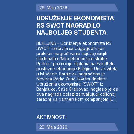
29. Maja 2026.
UDRUŽENJE EKONOMISTA
RS SWOT NAGRADILO
NAJBOLJEG STUDENTA
BIJELJINA – Udruženje ekonomista RS
SWOT nastavlja sa dugogodišnjom
praksom nagrađivanja najuspješnijih
studenata i đaka ekonomske struke.
Prilikom promocije diploma na Fakultetu
poslovne ekonomije Bijeljina Univerziteta
u Istočnom Sarajevu, nagrađena je
Nevena Radić Zarić. Izvršni direktor
Udruženja ekonomista “SWOT” iz
Banjaluke, Saša Grabovac, naglasio je da
ova nagrada dolazi zahvaljujući odličnoj
saradnji sa partnerskom kompanijom […]
AKTIVNOSTI
29. Maja 2026.