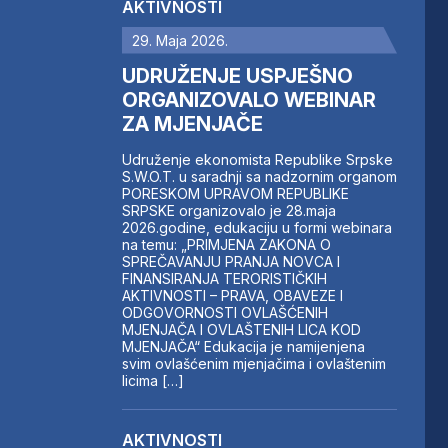
AKTIVNOSTI
29. Maja 2026.
UDRUŽENJE USPJEŠNO
ORGANIZOVALO WEBINAR
ZA MJENJAČE
Udruženje ekonomista Republike Srpske
S.W.O.T. u saradnji sa nadzornim organom
PORESKOM UPRAVOM REPUBLIKE
SRPSKE organizovalo je 28.maja
2026.godine, edukaciju u formi webinara
na temu: „PRIMJENA ZAKONA O
SPREČAVANJU PRANJA NOVCA I
FINANSIRANJA TERORISTIČKIH
AKTIVNOSTI – PRAVA, OBAVEZE I
ODGOVORNOSTI OVLAŠĆENIH
MJENJAČA I OVLAŠTENIH LICA KOD
MJENJAČA“ Edukacija je namijenjena
svim ovlašćenim mjenjačima i ovlaštenim
licima […]
AKTIVNOSTI