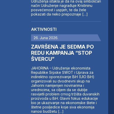
Udruženja istakla je da na ovaj simboličan
način Udruženje nagrađuje Kristininu
posvećenost i uspjeh, te da žele
pokazati da neko prepoznaje […]
AKTIVNOSTI
26. Juna 2026.
ZAVRŠENA JE SEDMA PO
REDU KAMPANJA “STOP
ŠVERCU”
JAHORINA – Udruženje ekonomista
Republike Srpske SWOT i Uprava za
indirektno oporezivanje BiH (UIO BiH)
organizovali su dvodnevni skup na
Jahorini namijenjen novinarima i
urednicima, sa ciljem da se dublje
rasvijetli problem crnog tržišta duvanskih
proizvoda u BiH. Glavni fokus edukacije
bio je ukazivanje na ekonomske štete i
štetne posljedice koje siva ekonomija
nanosi budžetu […]