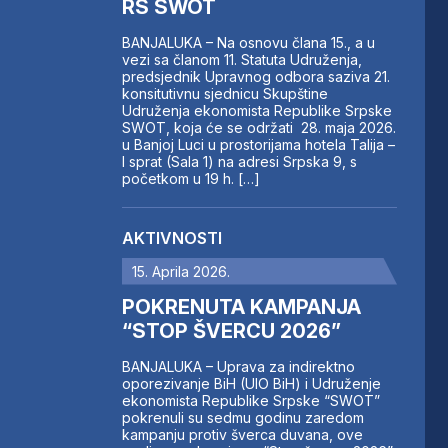
RS SWOT
BANJALUKA – Na osnovu člana 15., a u
vezi sa članom 11. Statuta Udruženja,
predsjednik Upravnog odbora saziva 21.
konsitutivnu sjednicu Skupštine
Udruženja ekonomista Republike Srpske
SWOT, koja će se održati 28. maja 2026.
u Banjoj Luci u prostorijama hotela Talija –
I sprat (Sala 1) na adresi Srpska 9, s
početkom u 19 h. […]
AKTIVNOSTI
15. Aprila 2026.
POKRENUTA KAMPANJA
“STOP ŠVERCU 2026”
BANJALUKA – Uprava za indirektno
oporezivanje BiH (UIO BiH) i Udruženje
ekonomista Republike Srpske “SWOT”
pokrenuli su sedmu godinu zaredom
kampanju protiv šverca duvana, ove