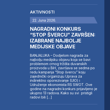
AKTIVNOSTI
22. Juna 2026.
NAGRADNI KONKURS
“STOP ŠVERCU” ZAVRŠEN:
IZABRANE NAJBOLJE
MEDIJSKE OBJAVE
BANJALUKA – Dodjelom nagrada za
najbolju medijsku objavu koja se bavi
problemom crnog tržišta duvanskih
proizvoda u BiH, završava se sedma po
redu kampanja “Stop švercu” koju
zajednički organizuju Uprava za
indirektno oporezivanje (UIO) i
Udruženje ekonomista RS SWOT. Ove
godine na nagradni konkurs prijavljeno je
ukupno 13 radova. Kako su svi pristigli
radovi bili […]