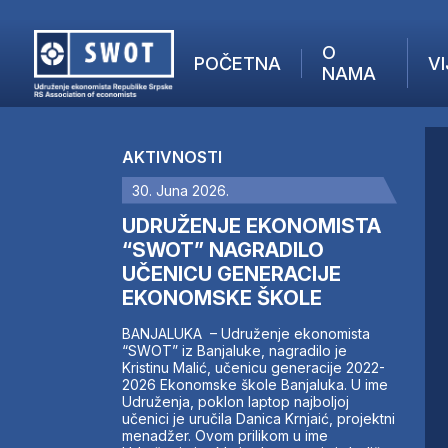
O
POČETNA
VI
NAMA
POČETNA
O NAMA
AKTIVNOSTI
VIJESTI
30. Juna 2026.
AKTUELNO
F
ANALIZE
UDRUŽENJE EKONOMISTA
I
KOMPANIJE
“SWOT” NAGRADILO
UČENICU GENERACIJE
FINANSIJE
EKONOMSKE ŠKOLE
IZ STRANIH MEDIJA
AKTIVNOSTI
BANJALUKA – Udruženje ekonomista
“SWOT” iz Banjaluke, nagradilo je
SWOT INTERVJU
Kristinu Malić, učenicu generacije 2022-
UČLANI SE
2026 Ekonomske škole Banjaluka. U ime
Udruženja, poklon laptop najboljoj
KONTAKT
učenici je uručila Danica Krnjaić, projektni
menadžer. Ovom prilikom u ime