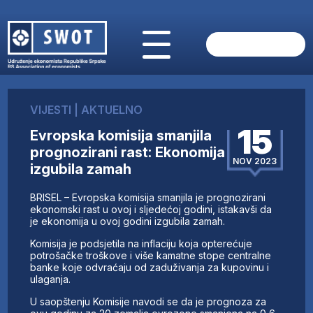
POČETNA
O NAMA
VIJESTI
|
AKTUELNO
VIJESTI
15
Evropska komisija smanjila
AKTUELNO
prognozirani rast: Ekonomija
ANALIZE
NOV 2023
izgubila zamah
KOMPANIJE
FINANSIJE
BRISEL – Evropska komisija smanjila je prognozirani
IZ STRANIH MEDIJA
ekonomski rast u ovoj i sljedećoj godini, istakavši da
je ekonomija u ovoj godini izgubila zamah.
AKTIVNOSTI
Komisija je podsjetila na inflaciju koja opterećuje
SWOT INTERVJU
potrošačke troškove i više kamatne stope centralne
UČLANI SE
banke koje odvraćaju od zaduživanja za kupovinu i
ulaganja.
KONTAKT
U saopštenju Komisije navodi se da je prognoza za