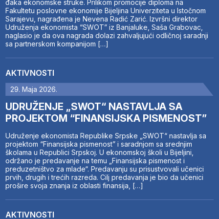
đaka ekonomske struke. Prilikom promocije diploma na
Fakultetu poslovne ekonomije Bijeljina Univerziteta u Istočnom
Sarajevu, nagrađena je Nevena Radić Zarić. Izvršni direktor
Udruženja ekonomista “SWOT” iz Banjaluke, Saša Grabovac,
naglasio je da ova nagrada dolazi zahvaljujući odličnoj saradnji
sa partnerskom kompanijom […]
AKTIVNOSTI
29. Maja 2026.
UDRUŽENJE „SWOT“ NASTAVLJA SA
PROJEKTOM “FINANSIJSKA PISMENOST”
Udruženje ekonomista Republike Srpske „SWOT“ nastavlja sa
projektom “Finansijska pismenost” i saradnjom sa srednjim
školama u Republici Srpskoj. U ekonomskoj školi u Bijeljini,
održano je predavanje na temu „Finansijska pismenost i
preduzetništvo za mlade“. Predavanju su prisustvovali učenici
prvih, drugih i trećih razreda. Cilj predavanja je bio da učenici
prošire svoja znanja iz oblasti finansija, […]
AKTIVNOSTI