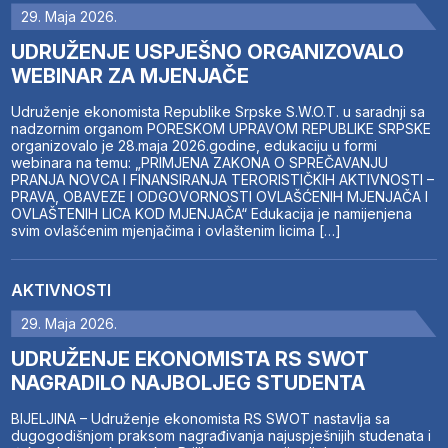
29. Maja 2026.
UDRUŽENJE USPJEŠNO ORGANIZOVALO
WEBINAR ZA MJENJAČE
Udruženje ekonomista Republike Srpske S.W.O.T. u saradnji sa
nadzornim organom PORESKOM UPRAVOM REPUBLIKE SRPSKE
organizovalo je 28.maja 2026.godine, edukaciju u formi
webinara na temu: „PRIMJENA ZAKONA O SPREČAVANJU
PRANJA NOVCA I FINANSIRANJA TERORISTIČKIH AKTIVNOSTI –
PRAVA, OBAVEZE I ODGOVORNOSTI OVLAŠĆENIH MJENJAČA I
OVLAŠTENIH LICA KOD MJENJAČA“ Edukacija je namijenjena
svim ovlašćenim mjenjačima i ovlaštenim licima […]
AKTIVNOSTI
29. Maja 2026.
UDRUŽENJE EKONOMISTA RS SWOT
NAGRADILO NAJBOLJEG STUDENTA
BIJELJINA – Udruženje ekonomista RS SWOT nastavlja sa
dugogodišnjom praksom nagrađivanja najuspješnijih studenata i