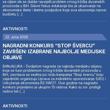
sa ciljem da se dublje rasvijetli problem crnog tržišta duvanskih
proizvoda u BiH. Glavni fokus edukacije bio je ukazivanje na
ekonomske štete i štetne posljedice koje siva ekonomija nanosi
budžetu […]
AKTIVNOSTI
22. Juna 2026.
NAGRADNI KONKURS “STOP ŠVERCU”
ZAVRŠEN: IZABRANE NAJBOLJE MEDIJSKE
OBJAVE
BANJALUKA – Dodjelom nagrada za najbolju medijsku objavu
koja se bavi problemom crnog tržišta duvanskih proizvoda u
BiH, završava se sedma po redu kampanja “Stop švercu” koju
zajednički organizuju Uprava za indirektno oporezivanje (UIO) i
Udruženje ekonomista RS SWOT. Ove godine na nagradni
konkurs prijavljeno je ukupno 13 radova. Kako su svi pristigli
radovi bili […]
AKTIVNOSTI