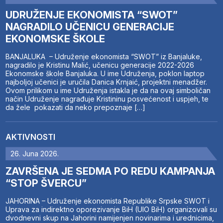
UDRUŽENJE EKONOMISTA “SWOT”
NAGRADILO UČENICU GENERACIJE
EKONOMSKE ŠKOLE
BANJALUKA – Udruženje ekonomista “SWOT” iz Banjaluke,
nagradilo je Kristinu Malić, učenicu generacije 2022-2026
Ekonomske škole Banjaluka. U ime Udruženja, poklon laptop
najboljoj učenici je uručila Danica Krnjaić, projektni menadžer.
Ovom prilikom u ime Udruženja istakla je da na ovaj simboličan
način Udruženje nagrađuje Kristininu posvećenost i uspjeh, te
da žele pokazati da neko prepoznaje […]
AKTIVNOSTI
26. Juna 2026.
ZAVRŠENA JE SEDMA PO REDU KAMPANJA
“STOP ŠVERCU”
JAHORINA – Udruženje ekonomista Republike Srpske SWOT i
Uprava za indirektno oporezivanje BiH (UIO BiH) organizovali su
dvodnevni skup na Jahorini namijenjen novinarima i urednicima,