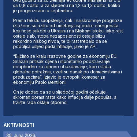
ovu godinu za 20 zemalja evrozone smanjena na 0,6
sa 0,8 odsto, a za sljedeću na 1,2 sa 1,3 odsto, koliko
je prognozirano u septembru.
Prema tekstu saopštenja, čak i najskromnije prognoze
izložene su riziku od ometanja isporuke energenata
koji nose sukobi u Ukrajini i na Bliskom istoku. Iako rast
ostaje slab, stopa nezaposlenosti ostaje blizu
rekordno niskog nivoa, te bi rast trebalo da se
poboljša usljed pada inflacije, javio je AP.
“Bližimo se kraju izazovne godine za ekonomiju EU.
Snažan pritisak cijena i monetarno pooštravanje
neophodno za njihovo obuzdavanje, kao i slaba
globalna potražnja, uzeli su danak po domaćinstvima i
preduzećima”, izjavio je evropski komesar za
ekonomiju Paolo Đentiloni.
On je dodao da se u sljedećoj godini očekuje
skroman porast rasta kako inflacija dalje popušta, a
tržište rada ostaje otporno.
AKTIVNOSTI
30. Juna 2026.