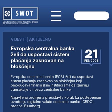
POČETNA
O NAMA
VIJESTI
|
AKTUELNO
VIJESTI
Evropska centralna banka
AKTUELNO
21
želi da uspostavi sistem
ANALIZE
plaćanja zasnovan na
FEB 2025
KOMPANIJE
blokčejnu
FINANSIJE
IZ STRANIH MEDIJA
Evropska centralna banka (ECB) želi da uspostavi
sistem plaćanja zasnovan na blokčejnu koji
AKTIVNOSTI
omogućava finansijskim institucijama da izmiruju
SWOT INTERVJU
transakcije u novcu centralne banke.
UČLANI SE
Najavljena promjena predstavlja korak ka postepenom
KONTAKT
uvođenju digitalne valute centralne banke (CBDC),
prenosi Blumberg.