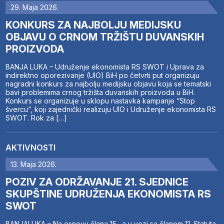
29. Maja 2026.
KONKURS ZA NAJBOLJU MEDIJSKU
OBJAVU O CRNOM TRŽIŠTU DUVANSKIH
PROIZVODA
BANJA LUKA – Udruženje ekonomista RS SWOT i Uprava za
indirektno oporezivanje (UIO) BiH po četvrti put organizuju
nagradni konkurs za najbolju medijsku objavu koja se tematski
bavi problemima crnog tržišta duvanskih proizvoda u BiH.
Konkurs se organizuje u sklopu nastavka kampanje “Stop
švercu”, koji zajednički realizuju UIO i Udruženje ekonomista RS
SWOT. Rok za […]
AKTIVNOSTI
13. Maja 2026.
POZIV ZA ODRŽAVANJE 21. SJEDNICE
SKUPŠTINE UDRUŽENJA EKONOMISTA RS
SWOT
BANJALUKA – Na osnovu člana 15., a u vezi sa članom 11. Statuta