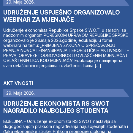
29. Maja 2026.
UDRUŽENJE USPJEŠNO ORGANIZOVALO
WEBINAR ZA MJENJAČE
Udruženje ekonomista Republike Srpske S.W.O.T. u saradnji sa
nadzornim organom PORESKOM UPRAVOM REPUBLIKE SRPSKE
organizovalo je 28.maja 2026.godine, edukaciju u formi
webinara na temu: „PRIMJENA ZAKONA O SPREČAVANJU
PRANJA NOVCA I FINANSIRANJA TERORISTIČKIH AKTIVNOSTI –
PRAVA, OBAVEZE I ODGOVORNOSTI OVLAŠĆENIH MJENJAČA I
OVLAŠTENIH LICA KOD MJENJAČA“ Edukacija je namijenjena
svim ovlašćenim mjenjačima i ovlaštenim licima […]
AKTIVNOSTI
29. Maja 2026.
UDRUŽENJE EKONOMISTA RS SWOT
NAGRADILO NAJBOLJEG STUDENTA
BIJELJINA – Udruženje ekonomista RS SWOT nastavlja sa
dugogodišnjom praksom nagrađivanja najuspješnijih studenata i
đaka ekonomske struke. Prilikom promocije diploma na