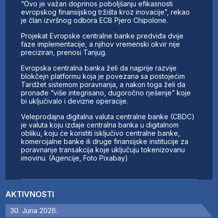
“Ovo je važan doprinos poboljšanju efikasnosti
evropskog finansijskog tržišta kroz inovacije”, rekao
je član izvršnog odbora ECB Pjero Chipolone.
Projekat Evropske centralne banke predviđa dvije
faze implementacije, a njihov vremenski okvir nije
preciziran, prenosi Tanjug.
Evropska centralna banka želi da najprije razvije
blokčejn platformu koja je povezana sa postojećim
Tardžet sistemom poravnanja, a nakon toga želi da
pronađe “više integrisano, dugoročno rješenje” koje
bi uključivalo i devizne operacije.
Veleprodajna digitalna valuta centralne banke (CBDC)
je valuta koju izdaje centralna banka u digitalnom
obliku, koju će koristiti isključivo centralne banke,
komercijalne banke ili druge finansijske institucije za
poravnanje transakcija koje uključuju tokenizovanu
imovinu. (Agencije, Foto Pixabay)
AKTIVNOSTI
30. Juna 2026.