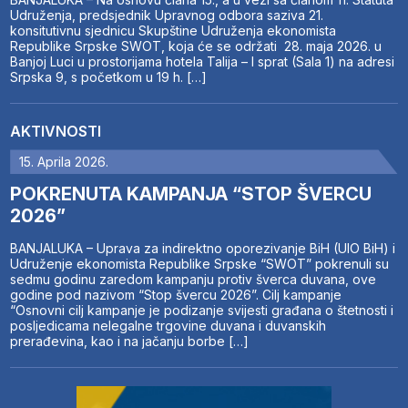
Udruženja, predsjednik Upravnog odbora saziva 21.
konsitutivnu sjednicu Skupštine Udruženja ekonomista
Republike Srpske SWOT, koja će se održati 28. maja 2026. u
Banjoj Luci u prostorijama hotela Talija – I sprat (Sala 1) na adresi
Srpska 9, s početkom u 19 h. […]
AKTIVNOSTI
15. Aprila 2026.
POKRENUTA KAMPANJA “STOP ŠVERCU
2026”
BANJALUKA – Uprava za indirektno oporezivanje BiH (UIO BiH) i
Udruženje ekonomista Republike Srpske “SWOT” pokrenuli su
sedmu godinu zaredom kampanju protiv šverca duvana, ove
godine pod nazivom “Stop švercu 2026”. Cilj kampanje
“Osnovni cilj kampanje je podizanje svijesti građana o štetnosti i
posljedicama nelegalne trgovine duvana i duvanskih
prerađevina, kao i na jačanju borbe […]