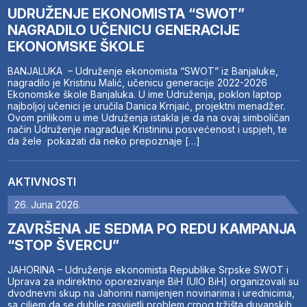
UDRUŽENJE EKONOMISTA “SWOT”
NAGRADILO UČENICU GENERACIJE
EKONOMSKE ŠKOLE
BANJALUKA – Udruženje ekonomista “SWOT” iz Banjaluke,
nagradilo je Kristinu Malić, učenicu generacije 2022-2026
Ekonomske škole Banjaluka. U ime Udruženja, poklon laptop
najboljoj učenici je uručila Danica Krnjaić, projektni menadžer.
Ovom prilikom u ime Udruženja istakla je da na ovaj simboličan
način Udruženje nagrađuje Kristininu posvećenost i uspjeh, te
da žele pokazati da neko prepoznaje […]
AKTIVNOSTI
26. Juna 2026.
ZAVRŠENA JE SEDMA PO REDU KAMPANJA
“STOP ŠVERCU”
JAHORINA – Udruženje ekonomista Republike Srpske SWOT i
Uprava za indirektno oporezivanje BiH (UIO BiH) organizovali su
dvodnevni skup na Jahorini namijenjen novinarima i urednicima,
sa ciljem da se dublje rasvijetli problem crnog tržišta duvanskih