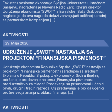
Fakultetu poslovne ekonomije Bijeljina Univerziteta u Istočnom
Sarajevu, nagrađena je Nevena Radić Zarić. Izvršni direktor
Udruženja ekonomista “SWOT” iz Banjaluke, Saša Grabovac,
naglasio je da ova nagrada dolazi zahvaljujući odličnoj saradnji
sa partnerskom kompanijom […]
AKTIVNOSTI
29. Maja 2026.
UDRUŽENJE „SWOT“ NASTAVLJA SA
PROJEKTOM “FINANSIJSKA PISMENOST”
Udruženje ekonomista Republike Srpske „SWOT“ nastavlja sa
projektom “Finansijska pismenost” i saradnjom sa srednjim
školama u Republici Srpskoj. U ekonomskoj školi u Bijeljini,
održano je predavanje na temu „Finansijska pismenost i
preduzetništvo za mlade“. Predavanju su prisustvovali učenici
prvih, drugih i trećih razreda. Cilj predavanja je bio da učenici
prošire svoja znanja iz oblasti finansija, […]
AKTIVNOSTI