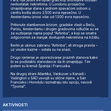
nedostatak nekretnina. U Londonu prosječno
iznajmljivanje stana s jednom spavaćom sobom u
centru košta skoro 2.500 evra mjesečno. U
Amsterdamu iznosi više od 1.500 evra mjesečno.
Pritisnute stambenom krizom, gradske vlasti u Beču,
Parizu, Amsterdamu i drugim gradovima odlučile su se
za suzbijanje najma poput “Airbnba”, a koji se smatra
odgovornim za manjak dostupnih nekretnina na tržištu.
Berlin je ukinuo zabranu “Airbnba”, ali stroga pravila –
uz visoke kazne – ostala su na snazi.
Drugo rješenje je oporezivanje praznih stanova kako
bi se podstaklo stanodavce da ih iznajmljuju. Tim
putem su krenuli Španija i Francuska.
Na drugoj strani Atlantika, Vankuver u Kanadi i
Vašington u SAD usvojili su slične mjere, a San
Francisko i Honolulu razmatraju istu opciju, navodi
“Tportal”.
AKTIVNOSTI