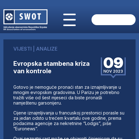
POČETNA
O NAMA
VIJESTI
|
ANALIZE
VIJESTI
09
AKTUELNO
Evropska stambena kriza
ANALIZE
van kontrole
NOV 2023
KOMPANIJE
FINANSIJE
​Gotovo je nemoguće pronaći stan za iznajmljivanje u
IZ STRANIH MEDIJA
mnogim evropskim gradovima. U Parizu je potrebno
tražiti više od šest mjeseci da biste pronašli
AKTIVNOSTI
namještenu garsonijeru.
SWOT INTERVJU
Cijene iznajmljivanja u francuskoj prestonici porasle su
UČLANI SE
za jedan odsto u trećem kvartalu ove godine, prema
podacima agencije za nekretnine “Lodgis”, piše
KONTAKT
“Euronews”.
Ovaj neznatni rast može se objasniti činjenicom da su