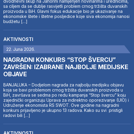
dvodnevni skup na Jahorini namijenjen novinarima i urednicima,
sa ciljem da se dublje rasvijetli problem crnog tržišta duvanskih
proizvoda u BiH. Glavni fokus edukacije bio je ukazivanje na
ekonomske štete i štetne posljedice koje siva ekonomija nanosi
budžetu […]
AKTIVNOSTI
22. Juna 2026.
NAGRADNI KONKURS “STOP ŠVERCU”
ZAVRŠEN: IZABRANE NAJBOLJE MEDIJSKE
OBJAVE
BANJALUKA – Dodjelom nagrada za najbolju medijsku objavu
koja se bavi problemom crnog tržišta duvanskih proizvoda u
BiH, završava se sedma po redu kampanja “Stop švercu” koju
zajednički organizuju Uprava za indirektno oporezivanje (UIO) i
Udruženje ekonomista RS SWOT. Ove godine na nagradni
konkurs prijavljeno je ukupno 13 radova. Kako su svi pristigli
radovi bili […]
AKTIVNOSTI