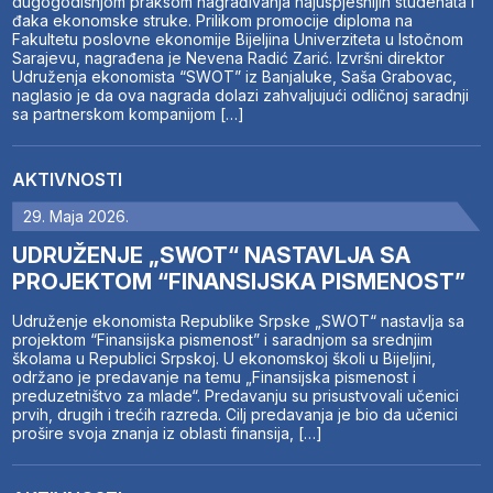
dugogodišnjom praksom nagrađivanja najuspješnijih studenata i
đaka ekonomske struke. Prilikom promocije diploma na
Fakultetu poslovne ekonomije Bijeljina Univerziteta u Istočnom
Sarajevu, nagrađena je Nevena Radić Zarić. Izvršni direktor
Udruženja ekonomista “SWOT” iz Banjaluke, Saša Grabovac,
naglasio je da ova nagrada dolazi zahvaljujući odličnoj saradnji
sa partnerskom kompanijom […]
AKTIVNOSTI
29. Maja 2026.
UDRUŽENJE „SWOT“ NASTAVLJA SA
PROJEKTOM “FINANSIJSKA PISMENOST”
Udruženje ekonomista Republike Srpske „SWOT“ nastavlja sa
projektom “Finansijska pismenost” i saradnjom sa srednjim
školama u Republici Srpskoj. U ekonomskoj školi u Bijeljini,
održano je predavanje na temu „Finansijska pismenost i
preduzetništvo za mlade“. Predavanju su prisustvovali učenici
prvih, drugih i trećih razreda. Cilj predavanja je bio da učenici
prošire svoja znanja iz oblasti finansija, […]