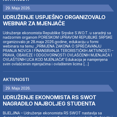
29. Maja 2026.
UDRUŽENJE USPJEŠNO ORGANIZOVALO
WEBINAR ZA MJENJAČE
Udruženje ekonomista Republike Srpske S.W.O.T. u saradnji sa
nadzornim organom PORESKOM UPRAVOM REPUBLIKE SRPSKE
organizovalo je 28.maja 2026.godine, edukaciju u formi
webinara na temu: „PRIMJENA ZAKONA O SPREČAVANJU
PRANJA NOVCA I FINANSIRANJA TERORISTIČKIH AKTIVNOSTI –
PRAVA, OBAVEZE I ODGOVORNOSTI OVLAŠĆENIH MJENJAČA I
OVLAŠTENIH LICA KOD MJENJAČA“ Edukacija je namijenjena
svim ovlašćenim mjenjačima i ovlaštenim licima […]
AKTIVNOSTI
29. Maja 2026.
UDRUŽENJE EKONOMISTA RS SWOT
NAGRADILO NAJBOLJEG STUDENTA
BIJELJINA – Udruženje ekonomista RS SWOT nastavlja sa