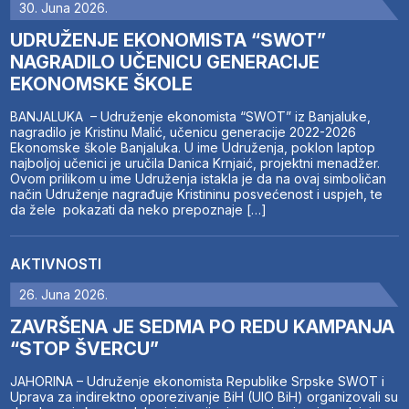
30. Juna 2026.
UDRUŽENJE EKONOMISTA “SWOT”
NAGRADILO UČENICU GENERACIJE
EKONOMSKE ŠKOLE
BANJALUKA – Udruženje ekonomista “SWOT” iz Banjaluke,
nagradilo je Kristinu Malić, učenicu generacije 2022-2026
Ekonomske škole Banjaluka. U ime Udruženja, poklon laptop
najboljoj učenici je uručila Danica Krnjaić, projektni menadžer.
Ovom prilikom u ime Udruženja istakla je da na ovaj simboličan
način Udruženje nagrađuje Kristininu posvećenost i uspjeh, te
da žele pokazati da neko prepoznaje […]
AKTIVNOSTI
26. Juna 2026.
ZAVRŠENA JE SEDMA PO REDU KAMPANJA
“STOP ŠVERCU”
JAHORINA – Udruženje ekonomista Republike Srpske SWOT i
Uprava za indirektno oporezivanje BiH (UIO BiH) organizovali su