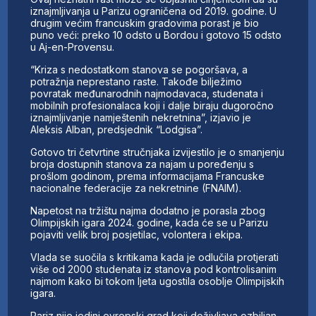
iznajmljivanja u Parizu ograničena od 2019. godine. U
drugim većim francuskim gradovima porast je bio
puno veći: preko 10 odsto u Bordou i gotovo 15 odsto
u Aj-en-Provensu.
“Kriza s nedostatkom stanova se pogoršava, a
potražnja neprestano raste. Takođe bilježimo
povratak međunarodnih najmodavaca, studenata i
mobilnih profesionalaca koji i dalje biraju dugoročno
iznajmljivanje namještenih nekretnina”, izjavio je
Aleksis Alban, predsjednik “Lodgisa”.
Gotovo tri četvrtine stručnjaka izvijestilo je o smanjenju
broja dostupnih stanova za najam u poređenju s
prošlom godinom, prema informacijama Francuske
nacionalne federacije za nekretnine (FNAIM).
Napetost na tržištu najma dodatno je porasla zbog
Olimpijskih igara 2024. godine, kada će se u Parizu
pojaviti velik broj posjetilac, volontera i ekipa.
Vlada se suočila s kritikama kada je odlučila protjerati
više od 2000 studenata iz stanova pod kontrolisanim
najmom kako bi tokom ljeta ugostila osoblje Olimpijskih
igara.
Pariz nije jedini evropski grad koji doživljava ozbiljan