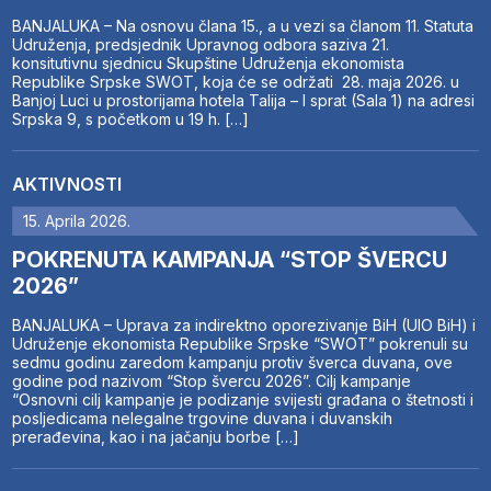
BANJALUKA – Na osnovu člana 15., a u vezi sa članom 11. Statuta
Udruženja, predsjednik Upravnog odbora saziva 21.
konsitutivnu sjednicu Skupštine Udruženja ekonomista
Republike Srpske SWOT, koja će se održati 28. maja 2026. u
Banjoj Luci u prostorijama hotela Talija – I sprat (Sala 1) na adresi
Srpska 9, s početkom u 19 h. […]
AKTIVNOSTI
15. Aprila 2026.
POKRENUTA KAMPANJA “STOP ŠVERCU
2026”
BANJALUKA – Uprava za indirektno oporezivanje BiH (UIO BiH) i
Udruženje ekonomista Republike Srpske “SWOT” pokrenuli su
sedmu godinu zaredom kampanju protiv šverca duvana, ove
godine pod nazivom “Stop švercu 2026”. Cilj kampanje
“Osnovni cilj kampanje je podizanje svijesti građana o štetnosti i
posljedicama nelegalne trgovine duvana i duvanskih
prerađevina, kao i na jačanju borbe […]