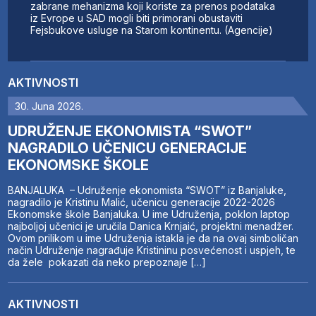
zabrane mehanizma koji koriste za prenos podataka
iz Evrope u SAD mogli biti primorani obustaviti
Fejsbukove usluge na Starom kontinentu. (Agencije)
AKTIVNOSTI
30. Juna 2026.
UDRUŽENJE EKONOMISTA “SWOT”
NAGRADILO UČENICU GENERACIJE
EKONOMSKE ŠKOLE
BANJALUKA – Udruženje ekonomista “SWOT” iz Banjaluke,
nagradilo je Kristinu Malić, učenicu generacije 2022-2026
Ekonomske škole Banjaluka. U ime Udruženja, poklon laptop
najboljoj učenici je uručila Danica Krnjaić, projektni menadžer.
Ovom prilikom u ime Udruženja istakla je da na ovaj simboličan
način Udruženje nagrađuje Kristininu posvećenost i uspjeh, te
da žele pokazati da neko prepoznaje […]
AKTIVNOSTI