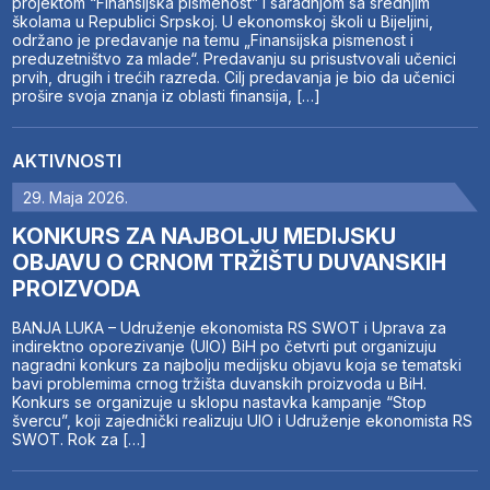
projektom “Finansijska pismenost” i saradnjom sa srednjim
školama u Republici Srpskoj. U ekonomskoj školi u Bijeljini,
održano je predavanje na temu „Finansijska pismenost i
preduzetništvo za mlade“. Predavanju su prisustvovali učenici
prvih, drugih i trećih razreda. Cilj predavanja je bio da učenici
prošire svoja znanja iz oblasti finansija, […]
AKTIVNOSTI
29. Maja 2026.
KONKURS ZA NAJBOLJU MEDIJSKU
OBJAVU O CRNOM TRŽIŠTU DUVANSKIH
PROIZVODA
BANJA LUKA – Udruženje ekonomista RS SWOT i Uprava za
indirektno oporezivanje (UIO) BiH po četvrti put organizuju
nagradni konkurs za najbolju medijsku objavu koja se tematski
bavi problemima crnog tržišta duvanskih proizvoda u BiH.
Konkurs se organizuje u sklopu nastavka kampanje “Stop
švercu”, koji zajednički realizuju UIO i Udruženje ekonomista RS
SWOT. Rok za […]