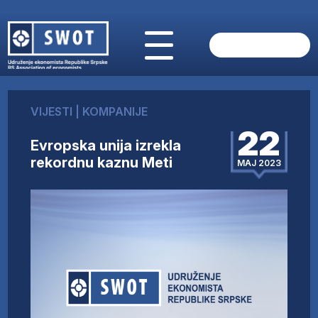
POČETNA
O NAMA
VIJESTI
|
KOMPANIJE
VIJESTI
22
AKTUELNO
Evropska unija izrekla
ANALIZE
rekordnu kaznu Meti
MAJ 2023
KOMPANIJE
FINANSIJE
IZ STRANIH MEDIJA
AKTIVNOSTI
SWOT INTERVJU
UČLANI SE
KONTAKT