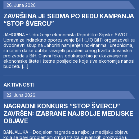
26. Juna 2026.
ZAVRŠENA JE SEDMA PO REDU KAMPANJA
“STOP ŠVERCU”
JAHORINA – Udruženje ekonomista Republike Srpske SWOT i
Uprava za indirektno oporezivanje BiH (UIO BiH) organizovali su
dvodnevni skup na Jahorini namijenjen novinarima i urednicima,
sa ciljem da se dublje rasvijetli problem crnog tržišta duvanskih
proizvoda u BiH. Glavni fokus edukacije bio je ukazivanje na
ekonomske štete i štetne posljedice koje siva ekonomija nanosi
budžetu […]
AKTIVNOSTI
22. Juna 2026.
NAGRADNI KONKURS “STOP ŠVERCU”
ZAVRŠEN: IZABRANE NAJBOLJE MEDIJSKE
OBJAVE
BANJALUKA – Dodjelom nagrada za najbolju medijsku objavu
koja se bavi problemom crnog tržišta duvanskih proizvoda u