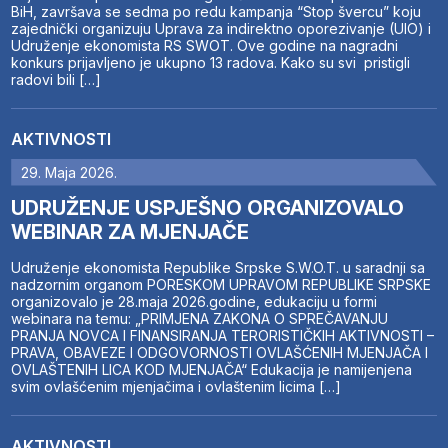
BiH, završava se sedma po redu kampanja “Stop švercu” koju
zajednički organizuju Uprava za indirektno oporezivanje (UIO) i
Udruženje ekonomista RS SWOT. Ove godine na nagradni
konkurs prijavljeno je ukupno 13 radova. Kako su svi pristigli
radovi bili […]
AKTIVNOSTI
29. Maja 2026.
UDRUŽENJE USPJEŠNO ORGANIZOVALO
WEBINAR ZA MJENJAČE
Udruženje ekonomista Republike Srpske S.W.O.T. u saradnji sa
nadzornim organom PORESKOM UPRAVOM REPUBLIKE SRPSKE
organizovalo je 28.maja 2026.godine, edukaciju u formi
webinara na temu: „PRIMJENA ZAKONA O SPREČAVANJU
PRANJA NOVCA I FINANSIRANJA TERORISTIČKIH AKTIVNOSTI –
PRAVA, OBAVEZE I ODGOVORNOSTI OVLAŠĆENIH MJENJAČA I
OVLAŠTENIH LICA KOD MJENJAČA“ Edukacija je namijenjena
svim ovlašćenim mjenjačima i ovlaštenim licima […]
AKTIVNOSTI