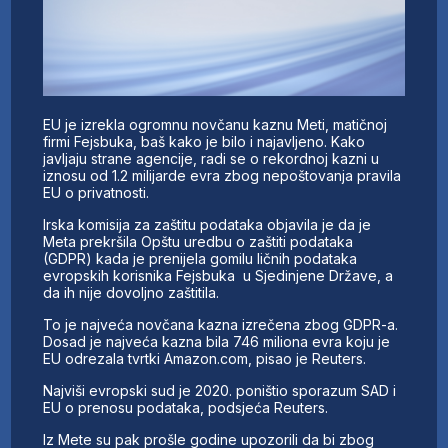
EU je izrekla ogromnu novčanu kaznu Meti, matičnoj
firmi Fejsbuka, baš kako je bilo i najavljeno. Kako
javljaju strane agencije, radi se o rekordnoj kazni u
iznosu od 1.2 milijarde evra zbog nepoštovanja pravila
EU o privatnosti.
Irska komisija za zaštitu podataka objavila je da je
Meta prekršila Opštu uredbu o zaštiti podataka
(GDPR) kada je prenijela gomilu ličnih podataka
evropskih korisnika Fejsbuka u Sjedinjene Države, a
da ih nije dovoljno zaštitila.
To je najveća novčana kazna izrečena zbog GDPR-a.
Dosad je najveća kazna bila 746 miliona evra koju je
EU odrezala tvrtki Amazon.com, pisao je Reuters.
Najviši evropski sud je 2020. poništio sporazum SAD i
EU o prenosu podataka, podsjeća Reuters.
Iz Mete su pak prošle godine upozorili da bi zbog