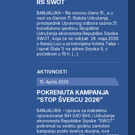
RS SWOT
BANJALUKA – Na osnovu člana 15., a u
vezi sa članom 11. Statuta Udruženja,
predsjednik Upravnog odbora saziva 21.
konsitutivnu sjednicu Skupštine
Udruženja ekonomista Republike Srpske
SWOT, koja će se održati 28. maja 2026.
u Banjoj Luci u prostorijama hotela Talija –
I sprat (Sala 1) na adresi Srpska 9, s
početkom u 19 h. […]
AKTIVNOSTI
15. Aprila 2026.
POKRENUTA KAMPANJA
“STOP ŠVERCU 2026”
BANJALUKA – Uprava za indirektno
oporezivanje BiH (UIO BiH) i Udruženje
ekonomista Republike Srpske “SWOT”
pokrenuli su sedmu godinu zaredom
kampanju protiv šverca duvana, ove