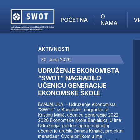
O
POČETNA
VI
NAMA
POČETNA
O NAMA
AKTIVNOSTI
VIJESTI
30. Juna 2026.
AKTUELNO
F
ANALIZE
UDRUŽENJE EKONOMISTA
I
KOMPANIJE
“SWOT” NAGRADILO
UČENICU GENERACIJE
FINANSIJE
EKONOMSKE ŠKOLE
IZ STRANIH MEDIJA
AKTIVNOSTI
BANJALUKA – Udruženje ekonomista
“SWOT” iz Banjaluke, nagradilo je
SWOT INTERVJU
Kristinu Malić, učenicu generacije 2022-
UČLANI SE
2026 Ekonomske škole Banjaluka. U ime
Udruženja, poklon laptop najboljoj
KONTAKT
učenici je uručila Danica Krnjaić, projektni
menadžer. Ovom prilikom u ime