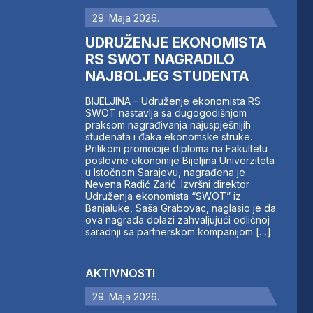
29. Maja 2026.
UDRUŽENJE EKONOMISTA
RS SWOT NAGRADILO
NAJBOLJEG STUDENTA
BIJELJINA – Udruženje ekonomista RS
SWOT nastavlja sa dugogodišnjom
praksom nagrađivanja najuspješnijih
studenata i đaka ekonomske struke.
Prilikom promocije diploma na Fakultetu
poslovne ekonomije Bijeljina Univerziteta
u Istočnom Sarajevu, nagrađena je
Nevena Radić Zarić. Izvršni direktor
Udruženja ekonomista “SWOT” iz
Banjaluke, Saša Grabovac, naglasio je da
ova nagrada dolazi zahvaljujući odličnoj
saradnji sa partnerskom kompanijom […]
AKTIVNOSTI
29. Maja 2026.