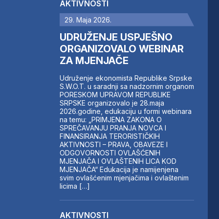
AKTIVNOSTI
29. Maja 2026.
UDRUŽENJE USPJEŠNO
ORGANIZOVALO WEBINAR
ZA MJENJAČE
Udruženje ekonomista Republike Srpske
S.W.O.T. u saradnji sa nadzornim organom
PORESKOM UPRAVOM REPUBLIKE
SRPSKE organizovalo je 28.maja
2026.godine, edukaciju u formi webinara
na temu: „PRIMJENA ZAKONA O
SPREČAVANJU PRANJA NOVCA I
FINANSIRANJA TERORISTIČKIH
AKTIVNOSTI – PRAVA, OBAVEZE I
ODGOVORNOSTI OVLAŠĆENIH
MJENJAČA I OVLAŠTENIH LICA KOD
MJENJAČA“ Edukacija je namijenjena
svim ovlašćenim mjenjačima i ovlaštenim
licima […]
AKTIVNOSTI