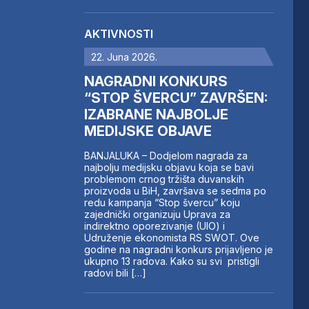
AKTIVNOSTI
22. Juna 2026.
NAGRADNI KONKURS
“STOP ŠVERCU” ZAVRŠEN:
IZABRANE NAJBOLJE
MEDIJSKE OBJAVE
BANJALUKA – Dodjelom nagrada za
najbolju medijsku objavu koja se bavi
problemom crnog tržišta duvanskih
proizvoda u BiH, završava se sedma po
redu kampanja “Stop švercu” koju
zajednički organizuju Uprava za
indirektno oporezivanje (UIO) i
Udruženje ekonomista RS SWOT. Ove
godine na nagradni konkurs prijavljeno je
ukupno 13 radova. Kako su svi pristigli
radovi bili […]