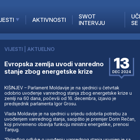
SWOT
UČ
JESTI
AKTIVNOSTI
INTERVJU
SE
AKTUELNO
ANALIZE
VIJESTI
|
AKTUELNO
KOMPANIJE
13
INANSIJE
Evropska zemlja uvodi vanredno
stanje zbog energetske krize
Z STRANIH MEDIJA
DEC 2024
KIŠINJEV – Parlament Moldavije je na sjednici u četvrtak
odobrio uvođenje vanrednog stanja zbog energetske krize u
zemlji na 60 dana, počevši od 16. decembra, izjavio je
predsjednik parlamenta Igor Grosu.
Vlada Moldavije je na sjednici u srijedu odobrila potrebu za
uvođenjem vanrednog stanja, saopštio je premijer Dorin Rečan,
koji privremeno obavlja funkciju ministra energetike, prenosi
Tanjug.
“Prijedlog odluke o uvođenju vanrednog stanja usvojen je sa