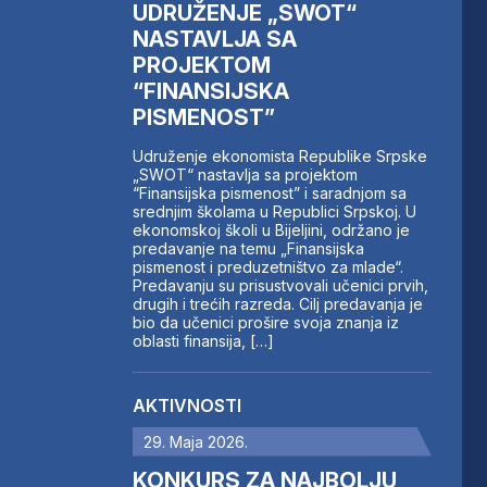
UDRUŽENJE „SWOT“
NASTAVLJA SA
PROJEKTOM
“FINANSIJSKA
PISMENOST”
Udruženje ekonomista Republike Srpske
„SWOT“ nastavlja sa projektom
“Finansijska pismenost” i saradnjom sa
srednjim školama u Republici Srpskoj. U
ekonomskoj školi u Bijeljini, održano je
predavanje na temu „Finansijska
pismenost i preduzetništvo za mlade“.
Predavanju su prisustvovali učenici prvih,
drugih i trećih razreda. Cilj predavanja je
bio da učenici prošire svoja znanja iz
oblasti finansija, […]
AKTIVNOSTI
29. Maja 2026.
KONKURS ZA NAJBOLJU