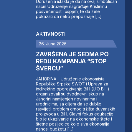
Udruženja istakla je da na ovaj simboličan
način Udruženje nagrađuje Kristininu
posvećenost i uspjeh, te da žele
pokazati da neko prepoznaje […]
AKTIVNOSTI
26. Juna 2026.
ZAVRŠENA JE SEDMA PO
REDU KAMPANJA “STOP
ŠVERCU”
JAHORINA – Udruženje ekonomista
Republike Srpske SWOT i Uprava za
indirektno oporezivanje BiH (UIO BiH)
organizovali su dvodnevni skup na
Jahorini namijenjen novinarima i
urednicima, sa ciljem da se dublje
rasvijetli problem crnog tržišta duvanskih
proizvoda u BiH. Glavni fokus edukacije
bio je ukazivanje na ekonomske štete i
štetne posljedice koje siva ekonomija
nanosi budžetu […]