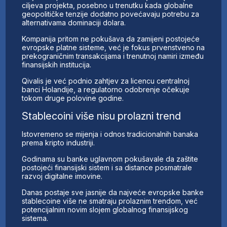
ciljeva projekta, posebno u trenutku kada globalne
geopolitičke tenzije dodatno povećavaju potrebu za
alternativama dominaciji dolara.
Kompanija pritom ne pokušava da zamijeni postojeće
evropske platne sisteme, već je fokus prvenstveno na
prekograničnim transakcijama i trenutnoj namiri između
finansijskih institucija.
Qivalis je već podnio zahtjev za licencu centralnoj
banci Holandije, a regulatorno odobrenje očekuje
tokom druge polovine godine.
Stablecoini više nisu prolazni trend
Istovremeno se mijenja i odnos tradicionalnih banaka
prema kripto industriji.
Godinama su banke uglavnom pokušavale da zaštite
postojeći finansijski sistem i sa distance posmatrale
razvoj digitalne imovine.
Danas postaje sve jasnije da najveće evropske banke
stablecoine više ne smatraju prolaznim trendom, već
potencijalnim novim slojem globalnog finansijskog
sistema.