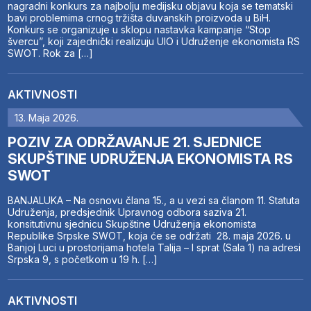
nagradni konkurs za najbolju medijsku objavu koja se tematski
bavi problemima crnog tržišta duvanskih proizvoda u BiH.
Konkurs se organizuje u sklopu nastavka kampanje “Stop
švercu”, koji zajednički realizuju UIO i Udruženje ekonomista RS
SWOT. Rok za […]
AKTIVNOSTI
13. Maja 2026.
POZIV ZA ODRŽAVANJE 21. SJEDNICE
SKUPŠTINE UDRUŽENJA EKONOMISTA RS
SWOT
BANJALUKA – Na osnovu člana 15., a u vezi sa članom 11. Statuta
Udruženja, predsjednik Upravnog odbora saziva 21.
konsitutivnu sjednicu Skupštine Udruženja ekonomista
Republike Srpske SWOT, koja će se održati 28. maja 2026. u
Banjoj Luci u prostorijama hotela Talija – I sprat (Sala 1) na adresi
Srpska 9, s početkom u 19 h. […]
AKTIVNOSTI