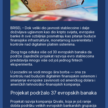
BRISEL – Dok veliki dio javnosti stablecoine i dalje
doživljava uglavnom kao dio kripto svijeta, evropske
banke ih sve ozbiljnije posmatraju kao pitanje buduće
finansijske infrastrukture, monetarnog suvereniteta i
kontrole nad digitalnim platnim sistemima.
Zbog toga odluka više od 30 evropskih banaka da
podrže zajednički projekat razvoja evro stablecoina
predstavlja mnogo više od još jednog fintech
eksperimenta.
U pozadini se vodi mnogo šira borba — ona za
kontrolu nad budućim digitalnim finansijskim sistemom i
smanjenje evropske zavisnosti od američkog dolara i
američkih tehnološko-finansijskih kompanija.
Projekat podržalo 37 evropskih banaka
Projekat razvija kompanija Qivalis, koja je još ranije
dobila podršku velikih evropskih bankarskih grupacija