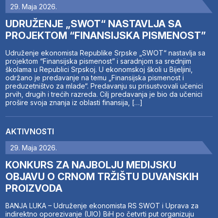
29. Maja 2026.
UDRUŽENJE „SWOT“ NASTAVLJA SA
PROJEKTOM “FINANSIJSKA PISMENOST”
Udruženje ekonomista Republike Srpske „SWOT“ nastavlja sa
projektom “Finansijska pismenost” i saradnjom sa srednjim
školama u Republici Srpskoj. U ekonomskoj školi u Bijeljini,
održano je predavanje na temu „Finansijska pismenost i
preduzetništvo za mlade“. Predavanju su prisustvovali učenici
prvih, drugih i trećih razreda. Cilj predavanja je bio da učenici
prošire svoja znanja iz oblasti finansija, […]
AKTIVNOSTI
29. Maja 2026.
KONKURS ZA NAJBOLJU MEDIJSKU
OBJAVU O CRNOM TRŽIŠTU DUVANSKIH
PROIZVODA
BANJA LUKA – Udruženje ekonomista RS SWOT i Uprava za
indirektno oporezivanje (UIO) BiH po četvrti put organizuju