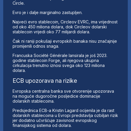
Circle.
Evro je i dalje marginalno zastupljen.
Najveći evro stablecoin, Circleov EVRC, ima vrijednost
od oko 450 miliona dolara, dok Circleov dolarski
stablecoin vrijedi oko 77 milijardi dolara.
Čak ni raniji pokušaji evropskih banaka nisu značajnije
promijenili odnos snaga.
Francuska Société Générale lansirala je još 2023.
godine stablecoin Forge, ali njegova ukupna
cirkulacija trenutno iznosi svega oko 123 miliona
dolara.
ECB upozorava na rizike
Evropska centralna banka sve otvorenije upozorava
na moguće dugoročne posljedice dominacije
dolarskih stablecoina.
Predsjednica ECB-a Kristin Lagard ocijenila je da rast
dolarskih stablecoina u Evropi predstavlja ozbiljan rizik
jer dodatno učvršćuje zavisnost evropskog
finansijskog sistema od dolara.