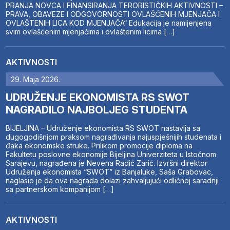
PRANJA NOVCA I FINANSIRANJA TERORISTIČKIH AKTIVNOSTI –
PRAVA, OBAVEZE I ODGOVORNOSTI OVLAŠĆENIH MJENJAČA I
OVLAŠTENIH LICA KOD MJENJAČA“ Edukacija je namijenjena
svim ovlašćenim mjenjačima i ovlaštenim licima […]
AKTIVNOSTI
29. Maja 2026.
UDRUŽENJE EKONOMISTA RS SWOT
NAGRADILO NAJBOLJEG STUDENTA
BIJELJINA – Udruženje ekonomista RS SWOT nastavlja sa
dugogodišnjom praksom nagrađivanja najuspješnijih studenata i
đaka ekonomske struke. Prilikom promocije diploma na
Fakultetu poslovne ekonomije Bijeljina Univerziteta u Istočnom
Sarajevu, nagrađena je Nevena Radić Zarić. Izvršni direktor
Udruženja ekonomista “SWOT” iz Banjaluke, Saša Grabovac,
naglasio je da ova nagrada dolazi zahvaljujući odličnoj saradnji
sa partnerskom kompanijom […]
AKTIVNOSTI