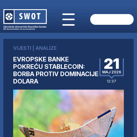
POČETNA
O NAMA
VIJESTI
|
ANALIZE
VIJESTI
21
EVROPSKE BANKE
AKTUELNO
POKREĆU STABLECOIN:
ANALIZE
MAJ 2026
BORBA PROTIV DOMINACIJE
KOMPANIJE
DOLARA
12:37
FINANSIJE
IZ STRANIH MEDIJA
AKTIVNOSTI
SWOT INTERVJU
UČLANI SE
KONTAKT