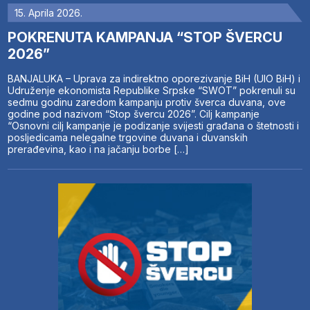
15. Aprila 2026.
POKRENUTA KAMPANJA “STOP ŠVERCU
2026”
BANJALUKA – Uprava za indirektno oporezivanje BiH (UIO BiH) i
Udruženje ekonomista Republike Srpske “SWOT” pokrenuli su
sedmu godinu zaredom kampanju protiv šverca duvana, ove
godine pod nazivom “Stop švercu 2026”. Cilj kampanje
“Osnovni cilj kampanje je podizanje svijesti građana o štetnosti i
posljedicama nelegalne trgovine duvana i duvanskih
prerađevina, kao i na jačanju borbe […]