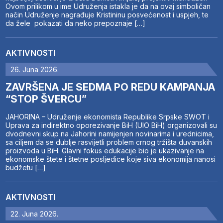
Ovom prilikom u ime Udruženja istakla je da na ovaj simboličan
način Udruženje nagrađuje Kristininu posvećenost i uspjeh, te
da žele pokazati da neko prepoznaje […]
AKTIVNOSTI
26. Juna 2026.
ZAVRŠENA JE SEDMA PO REDU KAMPANJA
“STOP ŠVERCU”
JAHORINA – Udruženje ekonomista Republike Srpske SWOT i
Uprava za indirektno oporezivanje BiH (UIO BiH) organizovali su
dvodnevni skup na Jahorini namijenjen novinarima i urednicima,
sa ciljem da se dublje rasvijetli problem crnog tržišta duvanskih
proizvoda u BiH. Glavni fokus edukacije bio je ukazivanje na
ekonomske štete i štetne posljedice koje siva ekonomija nanosi
budžetu […]
AKTIVNOSTI
22. Juna 2026.