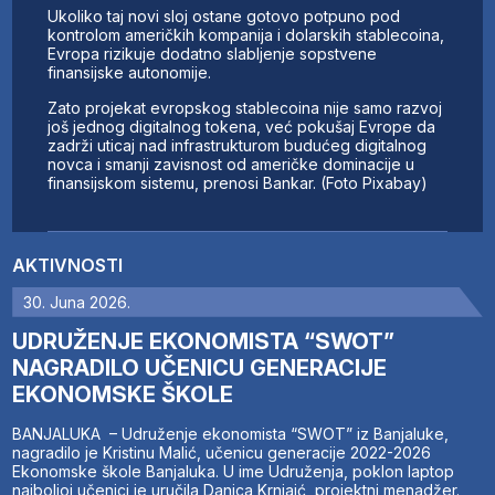
Ukoliko taj novi sloj ostane gotovo potpuno pod
kontrolom američkih kompanija i dolarskih stablecoina,
Evropa rizikuje dodatno slabljenje sopstvene
finansijske autonomije.
Zato projekat evropskog stablecoina nije samo razvoj
još jednog digitalnog tokena, već pokušaj Evrope da
zadrži uticaj nad infrastrukturom budućeg digitalnog
novca i smanji zavisnost od američke dominacije u
finansijskom sistemu, prenosi Bankar. (Foto Pixabay)
AKTIVNOSTI
30. Juna 2026.
UDRUŽENJE EKONOMISTA “SWOT”
NAGRADILO UČENICU GENERACIJE
EKONOMSKE ŠKOLE
BANJALUKA – Udruženje ekonomista “SWOT” iz Banjaluke,
nagradilo je Kristinu Malić, učenicu generacije 2022-2026
Ekonomske škole Banjaluka. U ime Udruženja, poklon laptop
najboljoj učenici je uručila Danica Krnjaić, projektni menadžer.