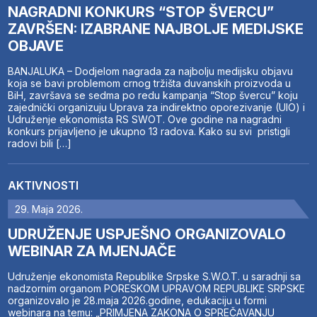
NAGRADNI KONKURS “STOP ŠVERCU”
ZAVRŠEN: IZABRANE NAJBOLJE MEDIJSKE
OBJAVE
BANJALUKA – Dodjelom nagrada za najbolju medijsku objavu
koja se bavi problemom crnog tržišta duvanskih proizvoda u
BiH, završava se sedma po redu kampanja “Stop švercu” koju
zajednički organizuju Uprava za indirektno oporezivanje (UIO) i
Udruženje ekonomista RS SWOT. Ove godine na nagradni
konkurs prijavljeno je ukupno 13 radova. Kako su svi pristigli
radovi bili […]
AKTIVNOSTI
29. Maja 2026.
UDRUŽENJE USPJEŠNO ORGANIZOVALO
WEBINAR ZA MJENJAČE
Udruženje ekonomista Republike Srpske S.W.O.T. u saradnji sa
nadzornim organom PORESKOM UPRAVOM REPUBLIKE SRPSKE
organizovalo je 28.maja 2026.godine, edukaciju u formi
webinara na temu: „PRIMJENA ZAKONA O SPREČAVANJU