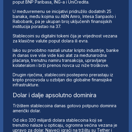
poput BNP Paribasa, ING-a i UniCredita.
U međuvremenu se inicijativi pridružilo dodatnih 25
banaka, među kojima su ABN Amro, Intesa Sanpaolo i
Rabobank, pa je ukupan broj uključenih finansijskih
institucija porastao na 37.
Stablecoini su digitalni tokeni čija je vrijednost vezana
za klasične valute poput dolara ili evra.
Iako su prvobitno nastali unutar kripto industrije, banke
ih danas sve više vide kao alat za međunarodna
plaćanja, trenutnu namiru transakcija, upravljanje
kolateralom i brži prenos novca uz niže troškove.
Drugim riječima, stablecoini postepeno prerastaju iz
kripto proizvoda u ozbiljan dio globalne finansijske
infrastrukture.
Dolar i dalje apsolutno dominira
Tržištem stablecoina danas gotovo potpuno dominira
američki dolar.
Od oko 320 milijardi dolara stablecoina koji se
trenutno nalaze u opticaju, ogromna većina vezana je
upravo za dolar. Najveći igrači na tržištu su Tether i