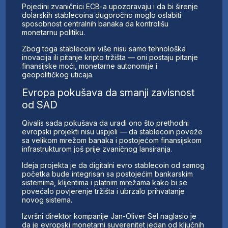
Pojedini zvaničnici ECB-a upozoravaju i da bi širenje
dolarskih stablecoina dugoročno moglo oslabiti
sposobnost centralnih banaka da kontrolišu
monetarnu politiku.
Zbog toga stablecoini više nisu samo tehnološka
inovacija ili pitanje kripto tržišta — oni postaju pitanje
finansijske moći, monetarne autonomije i
geopolitičkog uticaja.
Evropa pokušava da smanji zavisnost
od SAD
Qivalis sada pokušava da uradi ono što prethodni
evropski projekti nisu uspjeli — da stablecoin poveže
sa velikom mrežom banaka i postojećom finansijskom
infrastrukturom još prije zvaničnog lansiranja.
Ideja projekta je da digitalni evro stablecoin od samog
početka bude integrisan sa postojećim bankarskim
sistemima, klijentima i platnim mrežama kako bi se
povećalo povjerenje tržišta i ubrzalo prihvatanje
novog sistema.
Izvršni direktor kompanije Jan-Oliver Sel naglasio je
da je evropski monetarni suverenitet jedan od ključnih