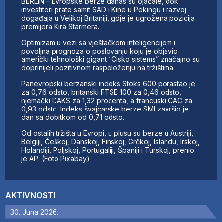
BERLIN – Evropske berze danas su ojačale, dok
investitori prate samit SAD i Kine u Pekingu i razvoj
događaja u Velikoj Britaniji, gdje je ugrožena pozicija
premijera Kira Starmera.
Optimizam u vezi sa vještačkom inteligencijom i
povoljna prognoza o poslovanju koju je objavio
američki tehnološki gigant “Cisko sistems” značajno su
doprinijeli pozitivnom raspoloženju na tržištima.
Panevropski berzanski indeks Stoks 600 porastao je
za 0,76 odsto, britanski FTSE 100 za 0,46 odsto,
njemački DAKS za 1,32 procenta, a francuski CAC za
0,93 odsto. Indeks švajcarske berze SMI završio je
dan sa dobitkom od 0,71 odsto.
Od ostalih tržišta u Evropi, u plusu su berze u Austriji,
Belgiji, Češkoj, Danskoj, Finskoj, Grčkoj, Islandu, Irskoj,
Holandiji, Poljskoj, Portugaliji, Španiji i Turskoj, prenio
je AP. (Foto Pixabay)
AKTIVNOSTI
30. Juna 2026.