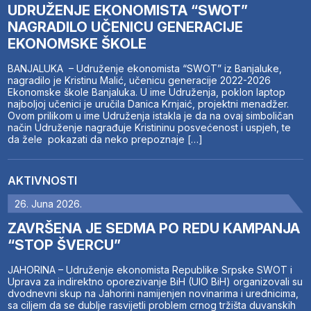
UDRUŽENJE EKONOMISTA “SWOT”
NAGRADILO UČENICU GENERACIJE
EKONOMSKE ŠKOLE
BANJALUKA – Udruženje ekonomista “SWOT” iz Banjaluke,
nagradilo je Kristinu Malić, učenicu generacije 2022-2026
Ekonomske škole Banjaluka. U ime Udruženja, poklon laptop
najboljoj učenici je uručila Danica Krnjaić, projektni menadžer.
Ovom prilikom u ime Udruženja istakla je da na ovaj simboličan
način Udruženje nagrađuje Kristininu posvećenost i uspjeh, te
da žele pokazati da neko prepoznaje […]
AKTIVNOSTI
26. Juna 2026.
ZAVRŠENA JE SEDMA PO REDU KAMPANJA
“STOP ŠVERCU”
JAHORINA – Udruženje ekonomista Republike Srpske SWOT i
Uprava za indirektno oporezivanje BiH (UIO BiH) organizovali su
dvodnevni skup na Jahorini namijenjen novinarima i urednicima,
sa ciljem da se dublje rasvijetli problem crnog tržišta duvanskih