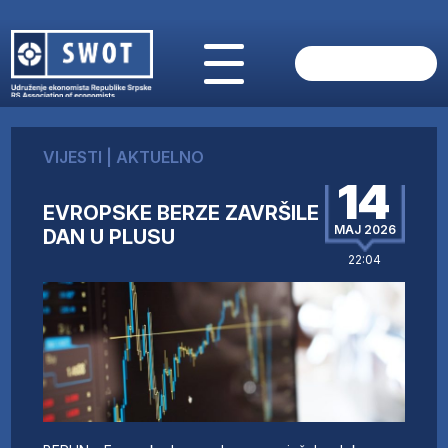
POČETNA
O NAMA
VIJESTI
|
AKTUELNO
VIJESTI
14
AKTUELNO
EVROPSKE BERZE ZAVRŠILE
ANALIZE
MAJ 2026
DAN U PLUSU
KOMPANIJE
22:04
FINANSIJE
IZ STRANIH MEDIJA
AKTIVNOSTI
SWOT INTERVJU
UČLANI SE
KONTAKT