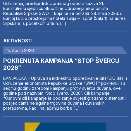
Udruženja, predsjednik Upravnog odbora saziva 21.
konsitutivnu sjednicu Skupštine Udruženja ekonomista
Republike Srpske SWOT, koja će se održati 28. maja 2026. u
Banjoj Luci u prostorijama hotela Talija – I sprat (Sala 1) na adresi
Srpska 9, s početkom u 19 h. […]
AKTIVNOSTI
15. Aprila 2026.
POKRENUTA KAMPANJA “STOP ŠVERCU
2026”
BANJALUKA – Uprava za indirektno oporezivanje BiH (UIO BiH) i
Udruženje ekonomista Republike Srpske “SWOT” pokrenuli su
sedmu godinu zaredom kampanju protiv šverca duvana, ove
godine pod nazivom “Stop švercu 2026”. Cilj kampanje
“Osnovni cilj kampanje je podizanje svijesti građana o štetnosti i
posljedicama nelegalne trgovine duvana i duvanskih
prerađevina, kao i na jačanju borbe […]