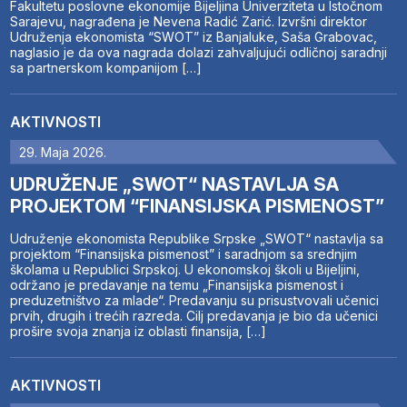
Fakultetu poslovne ekonomije Bijeljina Univerziteta u Istočnom
Sarajevu, nagrađena je Nevena Radić Zarić. Izvršni direktor
Udruženja ekonomista “SWOT” iz Banjaluke, Saša Grabovac,
naglasio je da ova nagrada dolazi zahvaljujući odličnoj saradnji
sa partnerskom kompanijom […]
AKTIVNOSTI
29. Maja 2026.
UDRUŽENJE „SWOT“ NASTAVLJA SA
PROJEKTOM “FINANSIJSKA PISMENOST”
Udruženje ekonomista Republike Srpske „SWOT“ nastavlja sa
projektom “Finansijska pismenost” i saradnjom sa srednjim
školama u Republici Srpskoj. U ekonomskoj školi u Bijeljini,
održano je predavanje na temu „Finansijska pismenost i
preduzetništvo za mlade“. Predavanju su prisustvovali učenici
prvih, drugih i trećih razreda. Cilj predavanja je bio da učenici
prošire svoja znanja iz oblasti finansija, […]
AKTIVNOSTI