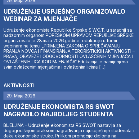
29. Maja 2026.
UDRUŽENJE USPJEŠNO ORGANIZOVALO
WEBINAR ZA MJENJAČE
Udruženje ekonomista Republike Srpske S.W.O.T. u saradnji sa
nadzornim organom PORESKOM UPRAVOM REPUBLIKE SRPSKE
organizovalo je 28.maja 2026.godine, edukaciju u formi
webinara na temu: „PRIMJENA ZAKONA O SPREČAVANJU
PRANJA NOVCA I FINANSIRANJA TERORISTIČKIH AKTIVNOSTI –
PRAVA, OBAVEZE I ODGOVORNOSTI OVLAŠĆENIH MJENJAČA I
OVLAŠTENIH LICA KOD MJENJAČA“ Edukacija je namijenjena
svim ovlašćenim mjenjačima i ovlaštenim licima […]
AKTIVNOSTI
29. Maja 2026.
UDRUŽENJE EKONOMISTA RS SWOT
NAGRADILO NAJBOLJEG STUDENTA
BIJELJINA – Udruženje ekonomista RS SWOT nastavlja sa
dugogodišnjom praksom nagrađivanja najuspješnijih studenata i
đaka ekonomske struke. Prilikom promocije diploma na