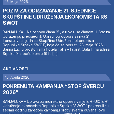
13. Maja 2026.
POZIV ZA ODRŽAVANJE 21. SJEDNICE
SKUPŠTINE UDRUŽENJA EKONOMISTA RS
SWOT
BANJALUKA – Na osnovu člana 15., a u vezi sa članom 11. Statuta
Udruženja, predsjednik Upravnog odbora saziva 21.
konsitutivnu sjednicu Skupštine Udruženja ekonomista
Republike Srpske SWOT, koja će se održati 28. maja 2026. u
Banjoj Luci u prostorijama hotela Talija – I sprat (Sala 1) na adresi
Srpska 9, s početkom u 19 h. […]
AKTIVNOSTI
15. Aprila 2026.
POKRENUTA KAMPANJA “STOP ŠVERCU
2026”
BANJALUKA – Uprava za indirektno oporezivanje BiH (UIO BiH) i
Udruženje ekonomista Republike Srpske “SWOT” pokrenuli su
sedmu godinu zaredom kampanju protiv šverca duvana, ove