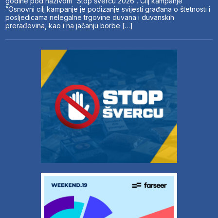
godine pod nazivom “Stop švercu 2026”. Cilj kampanje
“Osnovni cilj kampanje je podizanje svijesti građana o štetnosti i
posljedicama nelegalne trgovine duvana i duvanskih
prerađevina, kao i na jačanju borbe […]