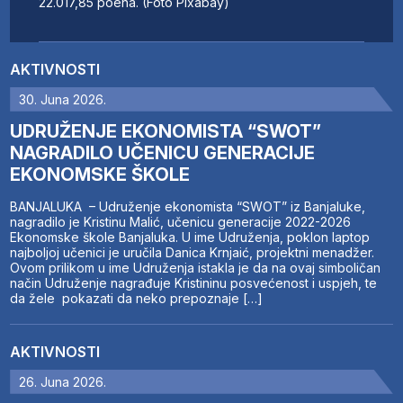
22.017,85 poena. (Foto Pixabay)
AKTIVNOSTI
30. Juna 2026.
UDRUŽENJE EKONOMISTA “SWOT”
NAGRADILO UČENICU GENERACIJE
EKONOMSKE ŠKOLE
BANJALUKA – Udruženje ekonomista “SWOT” iz Banjaluke,
nagradilo je Kristinu Malić, učenicu generacije 2022-2026
Ekonomske škole Banjaluka. U ime Udruženja, poklon laptop
najboljoj učenici je uručila Danica Krnjaić, projektni menadžer.
Ovom prilikom u ime Udruženja istakla je da na ovaj simboličan
način Udruženje nagrađuje Kristininu posvećenost i uspjeh, te
da žele pokazati da neko prepoznaje […]
AKTIVNOSTI
26. Juna 2026.