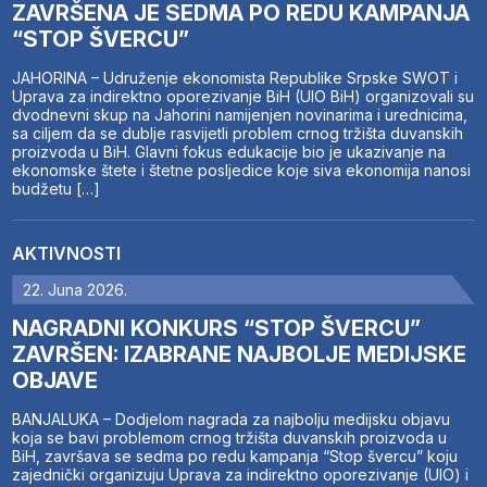
ZAVRŠENA JE SEDMA PO REDU KAMPANJA
“STOP ŠVERCU”
JAHORINA – Udruženje ekonomista Republike Srpske SWOT i
Uprava za indirektno oporezivanje BiH (UIO BiH) organizovali su
dvodnevni skup na Jahorini namijenjen novinarima i urednicima,
sa ciljem da se dublje rasvijetli problem crnog tržišta duvanskih
proizvoda u BiH. Glavni fokus edukacije bio je ukazivanje na
ekonomske štete i štetne posljedice koje siva ekonomija nanosi
budžetu […]
AKTIVNOSTI
22. Juna 2026.
NAGRADNI KONKURS “STOP ŠVERCU”
ZAVRŠEN: IZABRANE NAJBOLJE MEDIJSKE
OBJAVE
BANJALUKA – Dodjelom nagrada za najbolju medijsku objavu
koja se bavi problemom crnog tržišta duvanskih proizvoda u
BiH, završava se sedma po redu kampanja “Stop švercu” koju
zajednički organizuju Uprava za indirektno oporezivanje (UIO) i