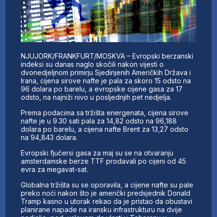
NJUJORK/FRANKFURT/MOSKVA – Evropski berzanski
indeksi su danas naglo skočili nakon vijesti o
dvonedjeljnom primirju Sjedinjenih Američkih Država i
Irana, cijena sirove nafte je pala za skoro 15 odsto na
96 dolara po barelu, a evropske cijene gasa za 17
odsto, na najniži nivo u posljednjih pet nedjelja.
Prema podacima sa tržišta energenata, cijena sirove
nafte je u 9.30 sati pala za 14,82 odsto na 96,188
dolara po barelu, a cijena nafte Brent za 13,27 odsto
na 94,843 dolara.
Evropski fjučersi gasa za maj su se na otvaranju
amsterdamske berze TTF prodavali po cijeni od 45
evra za megavat-sat.
Globalna tržišta su se oporavila, a cijene nafte su pale
preko noći nakon što je američki predsjednik Donald
Tramp kasno u utorak rekao da je pristao da obustavi
planirane napade na iransku infrastrukturu na dvije