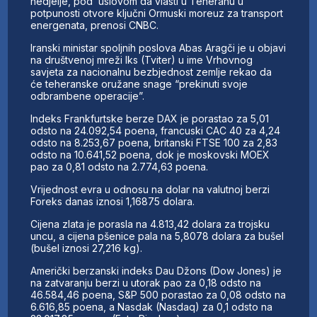
nedjelje, pod uslovom da vlasti u Teheranu u
potpunosti otvore ključni Ormuski moreuz za transport
energenata, prenosi CNBC.
Iranski ministar spoljnih poslova Abas Aragči je u objavi
na društvenoj mreži Iks (Tviter) u ime Vrhovnog
savjeta za nacionalnu bezbjednost zemlje rekao da
će teheranske oružane snage “prekinuti svoje
odbrambene operacije”.
Indeks Frankfurtske berze DAX je porastao za 5,01
odsto na 24.092,54 poena, francuski CAC 40 za 4,24
odsto na 8.253,67 poena, britanski FTSE 100 za 2,83
odsto na 10.641,52 poena, dok je moskovski MOEX
pao za 0,81 odsto na 2.774,63 poena.
Vrijednost evra u odnosu na dolar na valutnoj berzi
Foreks danas iznosi 1,16875 dolara.
Cijena zlata je porasla na 4.813,42 dolara za trojsku
uncu, a cijena pšenice pala na 5,8078 dolara za bušel
(bušel iznosi 27,216 kg).
Američki berzanski indeks Dau Džons (Dow Jones) je
na zatvaranju berzi u utorak pao za 0,18 odsto na
46.584,46 poena, S&P 500 porastao za 0,08 odsto na
6.616,85 poena, a Nasdak (Nasdaq) za 0,1 odsto na