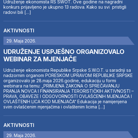
Udruženje ekonomista RS SWOT. Ove godine na nagradni
konkurs prijavljeno je ukupno 13 radova. Kako su svi pristigli
radovi bili […]
AKTIVNOSTI
29. Maja 2026.
UDRUŽENJE USPJEŠNO ORGANIZOVALO
WEBINAR ZA MJENJAČE
Udruženje ekonomista Republike Srpske S.W.O.T. u saradnji sa
nadzornim organom PORESKOM UPRAVOM REPUBLIKE SRPSKE
organizovalo je 28.maja 2026.godine, edukaciju u formi
webinara na temu: „PRIMJENA ZAKONA O SPREČAVANJU
PRANJA NOVCA I FINANSIRANJA TERORISTIČKIH AKTIVNOSTI –
PRAVA, OBAVEZE I ODGOVORNOSTI OVLAŠĆENIH MJENJAČA I
OVLAŠTENIH LICA KOD MJENJAČA“ Edukacija je namijenjena
svim ovlašćenim mjenjačima i ovlaštenim licima […]
AKTIVNOSTI
29. Maja 2026.