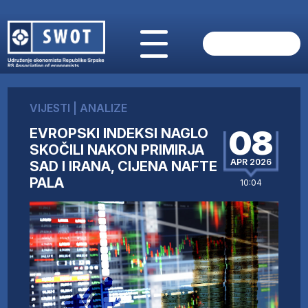
POČETNA
O NAMA
VIJESTI
|
ANALIZE
VIJESTI
08
EVROPSKI INDEKSI NAGLO
AKTUELNO
SKOČILI NAKON PRIMIRJA
ANALIZE
APR 2026
SAD I IRANA, CIJENA NAFTE
KOMPANIJE
PALA
10:04
FINANSIJE
IZ STRANIH MEDIJA
AKTIVNOSTI
SWOT INTERVJU
UČLANI SE
KONTAKT