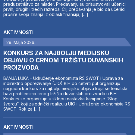
preduzetništvo za mlade“. Predavanju su prisustvovali učenici
prvih, drugih i trećih razreda. Cilj predavanja je bio da učenici
prošire svoja znanja iz oblasti finansija, […]
AKTIVNOSTI
29. Maja 2026.
KONKURS ZA NAJBOLJU MEDIJSKU
OBJAVU O CRNOM TRŽIŠTU DUVANSKIH
PROIZVODA
BANJA LUKA – Udruženje ekonomista RS SWOT i Uprava za
indirektno oporezivanje (UIO) BiH po četvrti put organizuju
nagradni konkurs za najbolju medijsku objavu koja se tematski
bavi problemima crnog tržišta duvanskih proizvoda u BiH.
Konkurs se organizuje u sklopu nastavka kampanje “Stop
švercu”, koji zajednički realizuju UIO i Udruženje ekonomista RS
SWOT. Rok za […]
AKTIVNOSTI