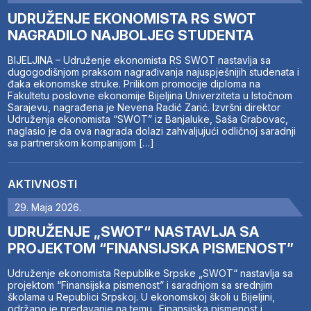
UDRUŽENJE EKONOMISTA RS SWOT
NAGRADILO NAJBOLJEG STUDENTA
BIJELJINA – Udruženje ekonomista RS SWOT nastavlja sa
dugogodišnjom praksom nagrađivanja najuspješnijih studenata i
đaka ekonomske struke. Prilikom promocije diploma na
Fakultetu poslovne ekonomije Bijeljina Univerziteta u Istočnom
Sarajevu, nagrađena je Nevena Radić Zarić. Izvršni direktor
Udruženja ekonomista “SWOT” iz Banjaluke, Saša Grabovac,
naglasio je da ova nagrada dolazi zahvaljujući odličnoj saradnji
sa partnerskom kompanijom […]
AKTIVNOSTI
29. Maja 2026.
UDRUŽENJE „SWOT“ NASTAVLJA SA
PROJEKTOM “FINANSIJSKA PISMENOST”
Udruženje ekonomista Republike Srpske „SWOT“ nastavlja sa
projektom “Finansijska pismenost” i saradnjom sa srednjim
školama u Republici Srpskoj. U ekonomskoj školi u Bijeljini,
održano je predavanje na temu „Finansijska pismenost i