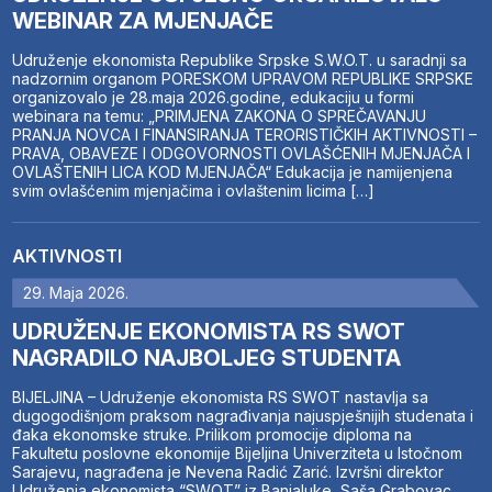
WEBINAR ZA MJENJAČE
Udruženje ekonomista Republike Srpske S.W.O.T. u saradnji sa
nadzornim organom PORESKOM UPRAVOM REPUBLIKE SRPSKE
organizovalo je 28.maja 2026.godine, edukaciju u formi
webinara na temu: „PRIMJENA ZAKONA O SPREČAVANJU
PRANJA NOVCA I FINANSIRANJA TERORISTIČKIH AKTIVNOSTI –
PRAVA, OBAVEZE I ODGOVORNOSTI OVLAŠĆENIH MJENJAČA I
OVLAŠTENIH LICA KOD MJENJAČA“ Edukacija je namijenjena
svim ovlašćenim mjenjačima i ovlaštenim licima […]
AKTIVNOSTI
29. Maja 2026.
UDRUŽENJE EKONOMISTA RS SWOT
NAGRADILO NAJBOLJEG STUDENTA
BIJELJINA – Udruženje ekonomista RS SWOT nastavlja sa
dugogodišnjom praksom nagrađivanja najuspješnijih studenata i
đaka ekonomske struke. Prilikom promocije diploma na
Fakultetu poslovne ekonomije Bijeljina Univerziteta u Istočnom
Sarajevu, nagrađena je Nevena Radić Zarić. Izvršni direktor
Udruženja ekonomista “SWOT” iz Banjaluke, Saša Grabovac,