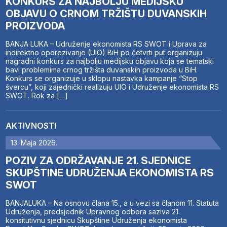
KONKURS ZA NAJBOLJU MEDIJSKU
OBJAVU O CRNOM TRŽIŠTU DUVANSKIH
PROIZVODA
BANJA LUKA – Udruženje ekonomista RS SWOT i Uprava za
indirektno oporezivanje (UIO) BiH po četvrti put organizuju
nagradni konkurs za najbolju medijsku objavu koja se tematski
bavi problemima crnog tržišta duvanskih proizvoda u BiH.
Konkurs se organizuje u sklopu nastavka kampanje “Stop
švercu”, koji zajednički realizuju UIO i Udruženje ekonomista RS
SWOT. Rok za […]
AKTIVNOSTI
13. Maja 2026.
POZIV ZA ODRŽAVANJE 21. SJEDNICE
SKUPŠTINE UDRUŽENJA EKONOMISTA RS
SWOT
BANJALUKA – Na osnovu člana 15., a u vezi sa članom 11. Statuta
Udruženja, predsjednik Upravnog odbora saziva 21.
konsitutivnu sjednicu Skupštine Udruženja ekonomista