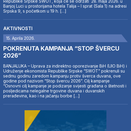
Republike Srpske SWOT, koja će se održati 28. maja 2026. u
Banjoj Luci u prostorijama hotela Talija – I sprat (Sala 1) na adresi
Srpska 9, s početkom u 19 h. […]
AKTIVNOSTI
15. Aprila 2026.
POKRENUTA KAMPANJA “STOP ŠVERCU
2026”
BANJALUKA – Uprava za indirektno oporezivanje BiH (UIO BiH) i
Udruženje ekonomista Republike Srpske “SWOT” pokrenuli su
sedmu godinu zaredom kampanju protiv šverca duvana, ove
godine pod nazivom “Stop švercu 2026”. Cilj kampanje
“Osnovni cilj kampanje je podizanje svijesti građana o štetnosti i
posljedicama nelegalne trgovine duvana i duvanskih
prerađevina, kao i na jačanju borbe […]