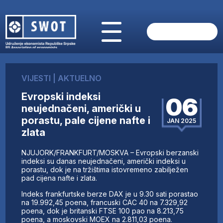
POČETNA
O NAMA
VIJESTI
|
AKTUELNO
VIJESTI
Evropski indeksi
AKTUELNO
06
neujednačeni, američki u
ANALIZE
porastu, pale cijene nafte i
JAN 2025
KOMPANIJE
zlata
FINANSIJE
IZ STRANIH MEDIJA
NJUJORK/FRANKFURT/MOSKVA – Evropski berzanski
indeksi su danas neujednačeni, američki indeksi u
AKTIVNOSTI
porastu, dok je na tržištima istovremeno zabilježen
SWOT INTERVJU
pad cijena nafte i zlata.
UČLANI SE
Indeks frankfurtske berze DAX je u 9.30 sati porastao
KONTAKT
na 19.992,45 poena, francuski CAC 40 na 7.329,92
poena, dok je britanski FTSE 100 pao na 8.213,75
poena, a moskovski MOEX na 2.811,03 poena.