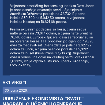
Vrijednost američkog berzanskog indeksa Dow Jones
je pred današnje otvaranje berzi u Sjedinjenim
Američkim Državama porasla na 42.732,13 poena,
indeks S&P 500 na 5.942,50 poena, a vrijednost
indeksa Nasdaq na 19.621,68 poena.
Prema aktuelnim podacima sa berzi, cijena sirove
nafte je pala na 73,617 dolara, a cijena nafte Brent na
76,140 dolara. Evropski fjučersi gasa za februar su se
na otvaranju berze TTF prodavali po cijeni od 49,395
evra za megavat-sat. Cijena zlata je pala na 2.627,92
dolara za uncu, a cijena pšenice porasla na 5,3212
dolara za bušel (bušel iznosi 27,216 kg). Vrijednost
evra u odnosu na dolar na valutnoj berzi Foreks iznosi
1,03326, što je otprilike isto kao u petak. (Agencije,
Foto Pixabay)
AKTIVNOSTI
30. Juna 2026.
UDRUŽENJE EKONOMISTA “SWOT”
NAGRADILO UČENICU GENERACIJE