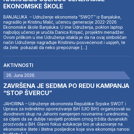
EKONOMSKE ŠKOLE
BANJALUKA – Udruženje ekonomista “SWOT” iz Banjaluke,
nagradilo je Kristinu Malić, učenicu generacije 2022-2026
Ekonomske škole Banjaluka. U ime Udruženja, poklon laptop
najboljoj učenici je uručila Danica Krnjaić, projektni menadžer.
Ovom prilikom u ime Udruženja istakla je da na ovaj simboličan
način Udruženje nagrađuje Kristininu posvećenost i uspjeh, te
da žele pokazati da neko prepoznaje […]
AKTIVNOSTI
26. Juna 2026.
ZAVRŠENA JE SEDMA PO REDU KAMPANJA
“STOP ŠVERCU”
JAHORINA – Udruženje ekonomista Republike Srpske SWOT i
Uprava za indirektno oporezivanje BiH (UIO BiH) organizovali su
dvodnevni skup na Jahorini namijenjen novinarima i urednicima,
sa ciljem da se dublje rasvijetli problem crnog tržišta duvanskih
proizvoda u BiH. Glavni fokus edukacije bio je ukazivanje na
ekonomske štete i štetne posljedice koje siva ekonomija nanosi