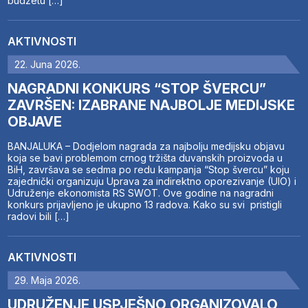
budžetu […]
AKTIVNOSTI
22. Juna 2026.
NAGRADNI KONKURS “STOP ŠVERCU”
ZAVRŠEN: IZABRANE NAJBOLJE MEDIJSKE
OBJAVE
BANJALUKA – Dodjelom nagrada za najbolju medijsku objavu
koja se bavi problemom crnog tržišta duvanskih proizvoda u
BiH, završava se sedma po redu kampanja “Stop švercu” koju
zajednički organizuju Uprava za indirektno oporezivanje (UIO) i
Udruženje ekonomista RS SWOT. Ove godine na nagradni
konkurs prijavljeno je ukupno 13 radova. Kako su svi pristigli
radovi bili […]
AKTIVNOSTI
29. Maja 2026.
UDRUŽENJE USPJEŠNO ORGANIZOVALO