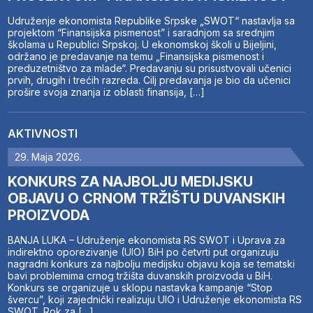
Udruženje ekonomista Republike Srpske „SWOT“ nastavlja sa
projektom “Finansijska pismenost” i saradnjom sa srednjim
školama u Republici Srpskoj. U ekonomskoj školi u Bijeljini,
održano je predavanje na temu „Finansijska pismenost i
preduzetništvo za mlade“. Predavanju su prisustvovali učenici
prvih, drugih i trećih razreda. Cilj predavanja je bio da učenici
prošire svoja znanja iz oblasti finansija, […]
AKTIVNOSTI
29. Maja 2026.
KONKURS ZA NAJBOLJU MEDIJSKU
OBJAVU O CRNOM TRŽIŠTU DUVANSKIH
PROIZVODA
BANJA LUKA – Udruženje ekonomista RS SWOT i Uprava za
indirektno oporezivanje (UIO) BiH po četvrti put organizuju
nagradni konkurs za najbolju medijsku objavu koja se tematski
bavi problemima crnog tržišta duvanskih proizvoda u BiH.
Konkurs se organizuje u sklopu nastavka kampanje “Stop
švercu”, koji zajednički realizuju UIO i Udruženje ekonomista RS
SWOT. Rok za […]