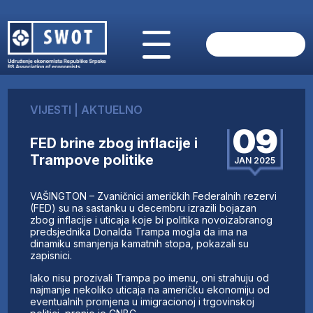
POČETNA
O NAMA
VIJESTI
|
AKTUELNO
VIJESTI
09
AKTUELNO
FED brine zbog inflacije i
ANALIZE
Trampove politike
JAN 2025
KOMPANIJE
FINANSIJE
VAŠINGTON – Zvaničnici američkih Federalnih rezervi
IZ STRANIH MEDIJA
(FED) su na sastanku u decembru izrazili bojazan
zbog inflacije i uticaja koje bi politika novoizabranog
AKTIVNOSTI
predsjednika Donalda Trampa mogla da ima na
dinamiku smanjenja kamatnih stopa, pokazali su
SWOT INTERVJU
zapisnici.
UČLANI SE
Iako nisu prozivali Trampa po imenu, oni strahuju od
KONTAKT
najmanje nekoliko uticaja na američku ekonomiju od
eventualnih promjena u imigracionoj i trgovinskoj