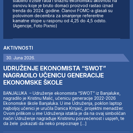
stabilno tržište rada i snažnu ekonomsku aktivnost na
osnovu koje je bruto domaći proizvod rastao iznad
trenda do 2024. godine. Članovi FOMC-a glasali su
polovinom decembra za smanjenje referentne
kamatne stope u rasponu od 4,25 do 4,5 odsto.
(Agencije, Foto Pixnio)
AKTIVNOSTI
30. Juna 2026.
UDRUŽENJE EKONOMISTA “SWOT”
NAGRADILO UČENICU GENERACIJE
EKONOMSKE ŠKOLE
BANJALUKA – Udruženje ekonomista “SWOT” iz Banjaluke,
nagradilo je Kristinu Malić, učenicu generacije 2022-2026
Ekonomske škole Banjaluka. U ime Udruženja, poklon laptop
najboljoj učenici je uručila Danica Krnjaić, projektni menadžer.
Ovom prilikom u ime Udruženja istakla je da na ovaj simboličan
način Udruženje nagrađuje Kristininu posvećenost i uspjeh, te
da žele pokazati da neko prepoznaje […]