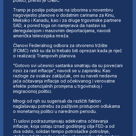
politici, prenio je CNBC.
Tramp je poslije pobjede na izborima u novembru
nagovijestio planove o dodatnim carinama za Kinu,
Meksiko i Kanadu, kao i za druge trgovinske partnere
SAD, a pored toga on namjerava da nastavi sa
deregulacijom i masovnim deportacijama, navodi
američka televizijska mreža.
Članovi Federalnog odbora za otvoreno tržište
(FOMC) rekli su da bi trebalo biti oprezan kada je riječ
o realizaciji Trampovih planova.
“Gotovo svi učesnici sastanka smatraju da su povećani
rizici za rast inflacije”, navodi se u zapisniku. Kao
razloge za ovakav zaključak, oni su naveli nedavna
jača očitavanja inflacije od očekivanog i verovatne
efekte potencijalnih promjena u trgovinskoj i
imigracionoj politici.
Mnogi od njih su sugerisali da različiti faktori
naglašavaju potrebu za pažljivim pristupom odlukama
o monetarnoj politici u narednom periodu.
Ti uslovi podrazumijevaju adekvatna očitavanja
inflacije, koja ostaju iznad godišnjeg cilja FED-a od
dva odsto, solidan tempo potrošačke potrošnje,