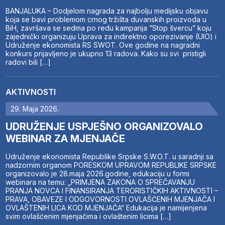
BANJALUKA – Dodjelom nagrada za najbolju medijsku objavu
koja se bavi problemom crnog tržišta duvanskih proizvoda u
BiH, završava se sedma po redu kampanja “Stop švercu” koju
zajednički organizuju Uprava za indirektno oporezivanje (UIO) i
Udruženje ekonomista RS SWOT. Ove godine na nagradni
konkurs prijavljeno je ukupno 13 radova. Kako su svi pristigli
radovi bili […]
AKTIVNOSTI
29. Maja 2026.
UDRUŽENJE USPJEŠNO ORGANIZOVALO
WEBINAR ZA MJENJAČE
Udruženje ekonomista Republike Srpske S.W.O.T. u saradnji sa
nadzornim organom PORESKOM UPRAVOM REPUBLIKE SRPSKE
organizovalo je 28.maja 2026.godine, edukaciju u formi
webinara na temu: „PRIMJENA ZAKONA O SPREČAVANJU
PRANJA NOVCA I FINANSIRANJA TERORISTIČKIH AKTIVNOSTI –
PRAVA, OBAVEZE I ODGOVORNOSTI OVLAŠĆENIH MJENJAČA I
OVLAŠTENIH LICA KOD MJENJAČA“ Edukacija je namijenjena
svim ovlašćenim mjenjačima i ovlaštenim licima […]