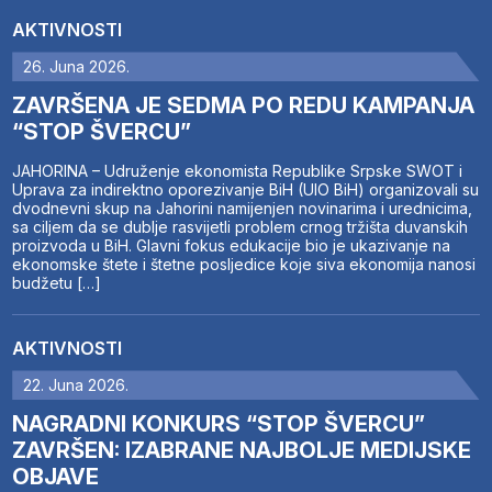
AKTIVNOSTI
26. Juna 2026.
ZAVRŠENA JE SEDMA PO REDU KAMPANJA
“STOP ŠVERCU”
JAHORINA – Udruženje ekonomista Republike Srpske SWOT i
Uprava za indirektno oporezivanje BiH (UIO BiH) organizovali su
dvodnevni skup na Jahorini namijenjen novinarima i urednicima,
sa ciljem da se dublje rasvijetli problem crnog tržišta duvanskih
proizvoda u BiH. Glavni fokus edukacije bio je ukazivanje na
ekonomske štete i štetne posljedice koje siva ekonomija nanosi
budžetu […]
AKTIVNOSTI
22. Juna 2026.
NAGRADNI KONKURS “STOP ŠVERCU”
ZAVRŠEN: IZABRANE NAJBOLJE MEDIJSKE
OBJAVE