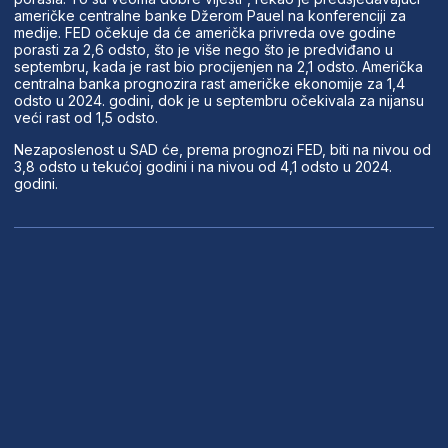
američke centralne banke Džerom Pauel na konferenciji za
medije. FED očekuje da će američka privreda ove godine
porasti za 2,6 odsto, što je više nego što je predviđano u
septembru, kada je rast bio procijenjen na 2,1 odsto. Američka
centralna banka prognozira rast američke ekonomije za 1,4
odsto u 2024. godini, dok je u septembru očekivala za nijansu
veći rast od 1,5 odsto.
Nezaposlenost u SAD će, prema prognozi FED, biti na nivou od
3,8 odsto u tekućoj godini i na nivou od 4,1 odsto u 2024.
godini.