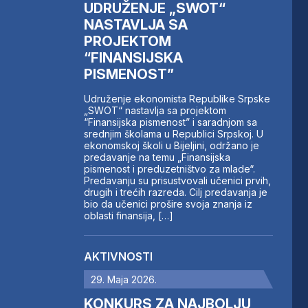
UDRUŽENJE „SWOT“
NASTAVLJA SA
PROJEKTOM
“FINANSIJSKA
PISMENOST”
Udruženje ekonomista Republike Srpske
„SWOT“ nastavlja sa projektom
“Finansijska pismenost” i saradnjom sa
srednjim školama u Republici Srpskoj. U
ekonomskoj školi u Bijeljini, održano je
predavanje na temu „Finansijska
pismenost i preduzetništvo za mlade“.
Predavanju su prisustvovali učenici prvih,
drugih i trećih razreda. Cilj predavanja je
bio da učenici prošire svoja znanja iz
oblasti finansija, […]
AKTIVNOSTI
29. Maja 2026.
KONKURS ZA NAJBOLJU