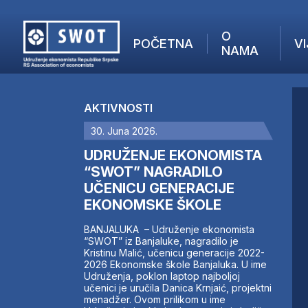
O
POČETNA
VI
NAMA
POČETNA
O NAMA
AKTIVNOSTI
VIJESTI
30. Juna 2026.
AKTUELNO
F
ANALIZE
UDRUŽENJE EKONOMISTA
I
KOMPANIJE
“SWOT” NAGRADILO
UČENICU GENERACIJE
FINANSIJE
EKONOMSKE ŠKOLE
IZ STRANIH MEDIJA
AKTIVNOSTI
BANJALUKA – Udruženje ekonomista
“SWOT” iz Banjaluke, nagradilo je
SWOT INTERVJU
Kristinu Malić, učenicu generacije 2022-
UČLANI SE
2026 Ekonomske škole Banjaluka. U ime
Udruženja, poklon laptop najboljoj
KONTAKT
učenici je uručila Danica Krnjaić, projektni
menadžer. Ovom prilikom u ime