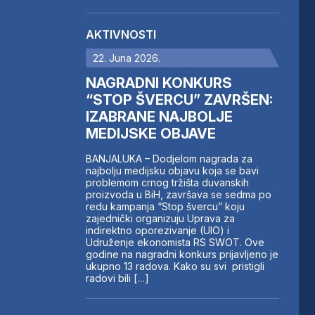
AKTIVNOSTI
22. Juna 2026.
NAGRADNI KONKURS
“STOP ŠVERCU” ZAVRŠEN:
IZABRANE NAJBOLJE
MEDIJSKE OBJAVE
BANJALUKA – Dodjelom nagrada za
najbolju medijsku objavu koja se bavi
problemom crnog tržišta duvanskih
proizvoda u BiH, završava se sedma po
redu kampanja “Stop švercu” koju
zajednički organizuju Uprava za
indirektno oporezivanje (UIO) i
Udruženje ekonomista RS SWOT. Ove
godine na nagradni konkurs prijavljeno je
ukupno 13 radova. Kako su svi pristigli
radovi bili […]