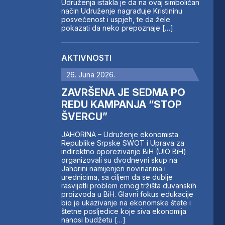
Udruženja istakla je da na ovaj simboličan
način Udruženje nagrađuje Kristininu
posvećenost i uspjeh, te da žele
pokazati da neko prepoznaje […]
AKTIVNOSTI
26. Juna 2026.
ZAVRŠENA JE SEDMA PO
REDU KAMPANJA “STOP
ŠVERCU”
JAHORINA – Udruženje ekonomista
Republike Srpske SWOT i Uprava za
indirektno oporezivanje BiH (UIO BiH)
organizovali su dvodnevni skup na
Jahorini namijenjen novinarima i
urednicima, sa ciljem da se dublje
rasvijetli problem crnog tržišta duvanskih
proizvoda u BiH. Glavni fokus edukacije
bio je ukazivanje na ekonomske štete i
štetne posljedice koje siva ekonomija
nanosi budžetu […]