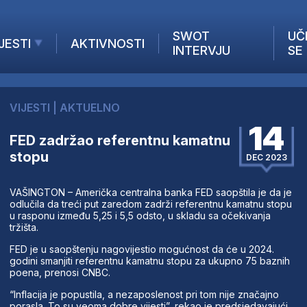
SWOT
UČ
JESTI
AKTIVNOSTI
INTERVJU
SE
AKTUELNO
ANALIZE
VIJESTI
|
AKTUELNO
KOMPANIJE
14
INANSIJE
FED zadržao referentnu kamatnu
stopu
Z STRANIH MEDIJA
DEC 2023
VAŠINGTON – Američka centralna banka FED saopštila je da je
odlučila da treći put zaredom zadrži referentnu kamatnu stopu
u rasponu između 5,25 i 5,5 odsto, u skladu sa očekivanja
tržišta.
FED je u saopštenju nagovijestio mogućnost da će u 2024.
godini smanjiti referentnu kamatnu stopu za ukupno 75 baznih
poena, prenosi CNBC.
“Inflacija je popustila, a nezaposlenost pri tom nije značajno
porasla. To su veoma dobre vijesti”, rekao je predsjedavajući