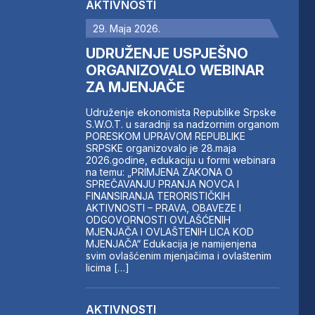
AKTIVNOSTI
29. Maja 2026.
UDRUŽENJE USPJEŠNO
ORGANIZOVALO WEBINAR
ZA MJENJAČE
Udruženje ekonomista Republike Srpske
S.W.O.T. u saradnji sa nadzornim organom
PORESKOM UPRAVOM REPUBLIKE
SRPSKE organizovalo je 28.maja
2026.godine, edukaciju u formi webinara
na temu: „PRIMJENA ZAKONA O
SPREČAVANJU PRANJA NOVCA I
FINANSIRANJA TERORISTIČKIH
AKTIVNOSTI – PRAVA, OBAVEZE I
ODGOVORNOSTI OVLAŠĆENIH
MJENJAČA I OVLAŠTENIH LICA KOD
MJENJAČA“ Edukacija je namijenjena
svim ovlašćenim mjenjačima i ovlaštenim
licima […]
AKTIVNOSTI