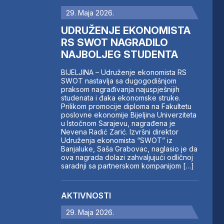
29. Maja 2026.
UDRUŽENJE EKONOMISTA
RS SWOT NAGRADILO
NAJBOLJEG STUDENTA
BIJELJINA – Udruženje ekonomista RS
SWOT nastavlja sa dugogodišnjom
praksom nagrađivanja najuspješnijih
studenata i đaka ekonomske struke.
Prilikom promocije diploma na Fakultetu
poslovne ekonomije Bijeljina Univerziteta
u Istočnom Sarajevu, nagrađena je
Nevena Radić Zarić. Izvršni direktor
Udruženja ekonomista “SWOT” iz
Banjaluke, Saša Grabovac, naglasio je da
ova nagrada dolazi zahvaljujući odličnoj
saradnji sa partnerskom kompanijom […]
AKTIVNOSTI
29. Maja 2026.