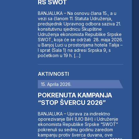
RS SWOT
BANJALUKA – Na osnovu člana 15., a u
vezi sa članom 11. Statuta Udruženja,
predsjednik Upravnog odbora saziva 21.
konsitutivnu sjednicu Skupštine
Udruženja ekonomista Republike Srpske
SWOT, koja će se održati 28. maja 2026.
u Banjoj Luci u prostorijama hotela Talija –
I sprat (Sala 1) na adresi Srpska 9, s
početkom u 19 h. […]
AKTIVNOSTI
15. Aprila 2026.
POKRENUTA KAMPANJA
“STOP ŠVERCU 2026”
BANJALUKA – Uprava za indirektno
oporezivanje BiH (UIO BiH) i Udruženje
ekonomista Republike Srpske “SWOT”
pokrenuli su sedmu godinu zaredom
kampanju protiv šverca duvana, ove