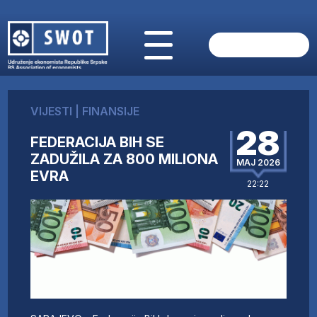
POČETNA
O NAMA
VIJESTI
|
FINANSIJE
VIJESTI
28
AKTUELNO
FEDERACIJA BIH SE
ANALIZE
ZADUŽILA ZA 800 MILIONA
MAJ 2026
EVRA
KOMPANIJE
22:22
FINANSIJE
IZ STRANIH MEDIJA
AKTIVNOSTI
SWOT INTERVJU
UČLANI SE
KONTAKT