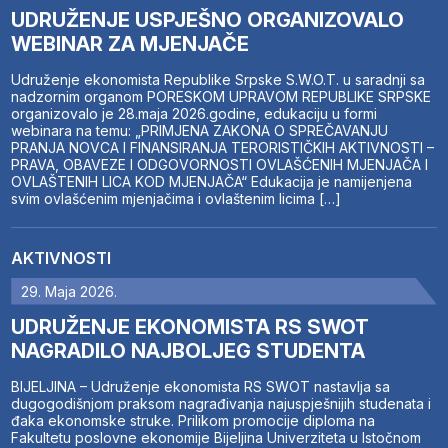
UDRUŽENJE USPJEŠNO ORGANIZOVALO
WEBINAR ZA MJENJAČE
Udruženje ekonomista Republike Srpske S.W.O.T. u saradnji sa
nadzornim organom PORESKOM UPRAVOM REPUBLIKE SRPSKE
organizovalo je 28.maja 2026.godine, edukaciju u formi
webinara na temu: „PRIMJENA ZAKONA O SPREČAVANJU
PRANJA NOVCA I FINANSIRANJA TERORISTIČKIH AKTIVNOSTI –
PRAVA, OBAVEZE I ODGOVORNOSTI OVLAŠĆENIH MJENJAČA I
OVLAŠTENIH LICA KOD MJENJAČA“ Edukacija je namijenjena
svim ovlašćenim mjenjačima i ovlaštenim licima […]
AKTIVNOSTI
29. Maja 2026.
UDRUŽENJE EKONOMISTA RS SWOT
NAGRADILO NAJBOLJEG STUDENTA
BIJELJINA – Udruženje ekonomista RS SWOT nastavlja sa
dugogodišnjom praksom nagrađivanja najuspješnijih studenata i
đaka ekonomske struke. Prilikom promocije diploma na
Fakultetu poslovne ekonomije Bijeljina Univerziteta u Istočnom