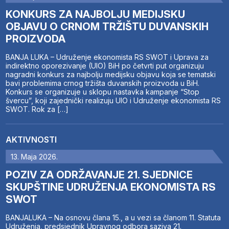
KONKURS ZA NAJBOLJU MEDIJSKU
OBJAVU O CRNOM TRŽIŠTU DUVANSKIH
PROIZVODA
BANJA LUKA – Udruženje ekonomista RS SWOT i Uprava za
indirektno oporezivanje (UIO) BiH po četvrti put organizuju
nagradni konkurs za najbolju medijsku objavu koja se tematski
bavi problemima crnog tržišta duvanskih proizvoda u BiH.
Konkurs se organizuje u sklopu nastavka kampanje “Stop
švercu”, koji zajednički realizuju UIO i Udruženje ekonomista RS
SWOT. Rok za […]
AKTIVNOSTI
13. Maja 2026.
POZIV ZA ODRŽAVANJE 21. SJEDNICE
SKUPŠTINE UDRUŽENJA EKONOMISTA RS
SWOT
BANJALUKA – Na osnovu člana 15., a u vezi sa članom 11. Statuta
Udruženja, predsjednik Upravnog odbora saziva 21.