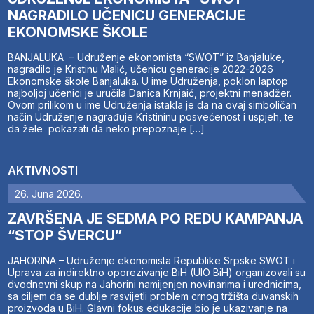
NAGRADILO UČENICU GENERACIJE
EKONOMSKE ŠKOLE
BANJALUKA – Udruženje ekonomista “SWOT” iz Banjaluke,
nagradilo je Kristinu Malić, učenicu generacije 2022-2026
Ekonomske škole Banjaluka. U ime Udruženja, poklon laptop
najboljoj učenici je uručila Danica Krnjaić, projektni menadžer.
Ovom prilikom u ime Udruženja istakla je da na ovaj simboličan
način Udruženje nagrađuje Kristininu posvećenost i uspjeh, te
da žele pokazati da neko prepoznaje […]
AKTIVNOSTI
26. Juna 2026.
ZAVRŠENA JE SEDMA PO REDU KAMPANJA
“STOP ŠVERCU”
JAHORINA – Udruženje ekonomista Republike Srpske SWOT i
Uprava za indirektno oporezivanje BiH (UIO BiH) organizovali su
dvodnevni skup na Jahorini namijenjen novinarima i urednicima,
sa ciljem da se dublje rasvijetli problem crnog tržišta duvanskih
proizvoda u BiH. Glavni fokus edukacije bio je ukazivanje na