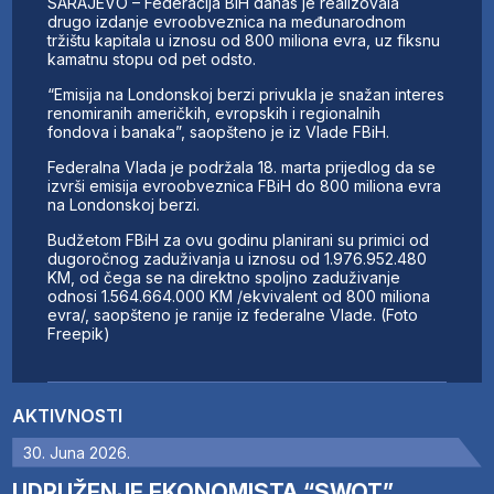
SARAJEVO – Federacija BiH danas je realizovala
drugo izdanje evroobveznica na međunarodnom
tržištu kapitala u iznosu od 800 miliona evra, uz fiksnu
kamatnu stopu od pet odsto.
“Emisija na Londonskoj berzi privukla je snažan interes
renomiranih američkih, evropskih i regionalnih
fondova i banaka”, saopšteno je iz Vlade FBiH.
Federalna Vlada je podržala 18. marta prijedlog da se
izvrši emisija evroobveznica FBiH do 800 miliona evra
na Londonskoj berzi.
Budžetom FBiH za ovu godinu planirani su primici od
dugoročnog zaduživanja u iznosu od 1.976.952.480
KM, od čega se na direktno spoljno zaduživanje
odnosi 1.564.664.000 KM /ekvivalent od 800 miliona
evra/, saopšteno je ranije iz federalne Vlade. (Foto
Freepik)
AKTIVNOSTI
30. Juna 2026.
UDRUŽENJE EKONOMISTA “SWOT”