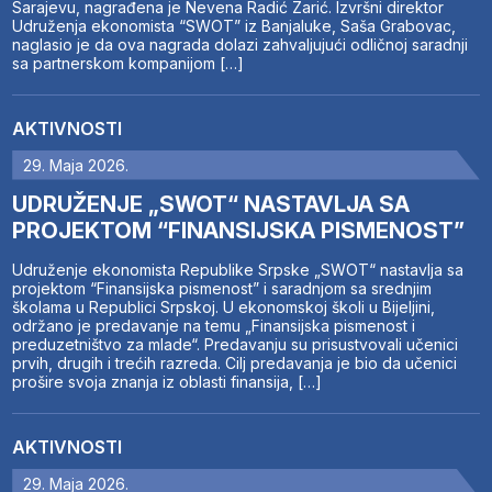
Sarajevu, nagrađena je Nevena Radić Zarić. Izvršni direktor
Udruženja ekonomista “SWOT” iz Banjaluke, Saša Grabovac,
naglasio je da ova nagrada dolazi zahvaljujući odličnoj saradnji
sa partnerskom kompanijom […]
AKTIVNOSTI
29. Maja 2026.
UDRUŽENJE „SWOT“ NASTAVLJA SA
PROJEKTOM “FINANSIJSKA PISMENOST”
Udruženje ekonomista Republike Srpske „SWOT“ nastavlja sa
projektom “Finansijska pismenost” i saradnjom sa srednjim
školama u Republici Srpskoj. U ekonomskoj školi u Bijeljini,
održano je predavanje na temu „Finansijska pismenost i
preduzetništvo za mlade“. Predavanju su prisustvovali učenici
prvih, drugih i trećih razreda. Cilj predavanja je bio da učenici
prošire svoja znanja iz oblasti finansija, […]
AKTIVNOSTI
29. Maja 2026.