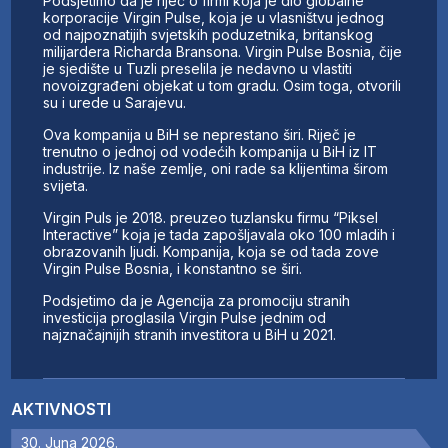
Podsjetimo da je riječ o firmi koja je dio globalne
korporacije Virgin Pulse, koja je u vlasništvu jednog
od najpoznatijih svjetskih poduzetnika, britanskog
milijardera Richarda Bransona. Virgin Pulse Bosnia, čije
je sjedište u Tuzli preselila je nedavno u vlastiti
novoizgrađeni objekat u tom gradu. Osim toga, otvorili
su i urede u Sarajevu.
Ova kompanija u BiH se neprestano širi. Riječ je
trenutno o jednoj od vodećih kompanija u BiH iz IT
industrije. Iz naše zemlje, oni rade sa klijentima širom
svijeta.
Virgin Puls je 2018. preuzeo tuzlansku firmu “Piksel
Interactive” koja je tada zapošljavala oko 100 mladih i
obrazovanih ljudi. Kompanija, koja se od tada zove
Virgin Pulse Bosnia, i konstantno se širi.
Podsjetimo da je Agencija za promociju stranih
investicija proglasila Virgin Pulse jednim od
najznačajnijih stranih investitora u BiH u 2021.
AKTIVNOSTI
30. Juna 2026.