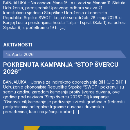
BANJALUKA – Na osnovu člana 15., a u vezi sa članom 11. Statuta
Udruženja, predsjednik Upravnog odbora saziva 21.
konsitutivnu sjednicu Skupštine Udruženja ekonomista
Republike Srpske SWOT, koja će se održati 28. maja 2026. u
Banjoj Luci u prostorijama hotela Talija – I sprat (Sala 1) na adresi
Srpska 9, s početkom u 19 h. […]
AKTIVNOSTI
15. Aprila 2026.
POKRENUTA KAMPANJA “STOP ŠVERCU
2026”
BANJALUKA – Uprava za indirektno oporezivanje BiH (UIO BiH) i
Udruženje ekonomista Republike Srpske “SWOT” pokrenuli su
sedmu godinu zaredom kampanju protiv šverca duvana, ove
godine pod nazivom “Stop švercu 2026”. Cilj kampanje
“Osnovni cilj kampanje je podizanje svijesti građana o štetnosti i
posljedicama nelegalne trgovine duvana i duvanskih
prerađevina, kao i na jačanju borbe […]