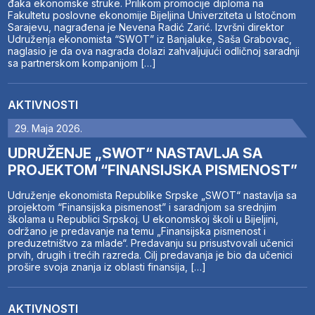
đaka ekonomske struke. Prilikom promocije diploma na
Fakultetu poslovne ekonomije Bijeljina Univerziteta u Istočnom
Sarajevu, nagrađena je Nevena Radić Zarić. Izvršni direktor
Udruženja ekonomista “SWOT” iz Banjaluke, Saša Grabovac,
naglasio je da ova nagrada dolazi zahvaljujući odličnoj saradnji
sa partnerskom kompanijom […]
AKTIVNOSTI
29. Maja 2026.
UDRUŽENJE „SWOT“ NASTAVLJA SA
PROJEKTOM “FINANSIJSKA PISMENOST”
Udruženje ekonomista Republike Srpske „SWOT“ nastavlja sa
projektom “Finansijska pismenost” i saradnjom sa srednjim
školama u Republici Srpskoj. U ekonomskoj školi u Bijeljini,
održano je predavanje na temu „Finansijska pismenost i
preduzetništvo za mlade“. Predavanju su prisustvovali učenici
prvih, drugih i trećih razreda. Cilj predavanja je bio da učenici
prošire svoja znanja iz oblasti finansija, […]
AKTIVNOSTI