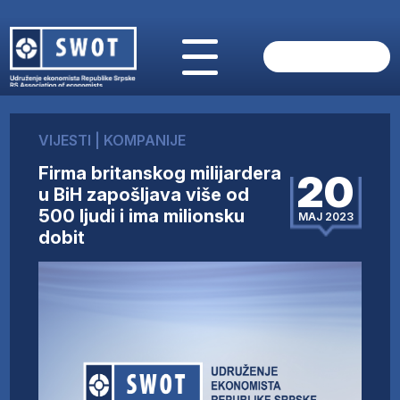
POČETNA
O NAMA
VIJESTI
|
KOMPANIJE
VIJESTI
Firma britanskog milijardera
AKTUELNO
20
u BiH zapošljava više od
ANALIZE
500 ljudi i ima milionsku
MAJ 2023
KOMPANIJE
dobit
FINANSIJE
IZ STRANIH MEDIJA
AKTIVNOSTI
SWOT INTERVJU
UČLANI SE
KONTAKT