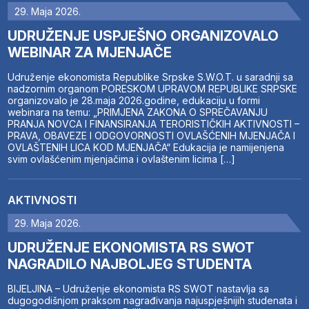
29. Maja 2026.
UDRUŽENJE USPJEŠNO ORGANIZOVALO
WEBINAR ZA MJENJAČE
Udruženje ekonomista Republike Srpske S.W.O.T. u saradnji sa
nadzornim organom PORESKOM UPRAVOM REPUBLIKE SRPSKE
organizovalo je 28.maja 2026.godine, edukaciju u formi
webinara na temu: „PRIMJENA ZAKONA O SPREČAVANJU
PRANJA NOVCA I FINANSIRANJA TERORISTIČKIH AKTIVNOSTI –
PRAVA, OBAVEZE I ODGOVORNOSTI OVLAŠĆENIH MJENJAČA I
OVLAŠTENIH LICA KOD MJENJAČA“ Edukacija je namijenjena
svim ovlašćenim mjenjačima i ovlaštenim licima […]
AKTIVNOSTI
29. Maja 2026.
UDRUŽENJE EKONOMISTA RS SWOT
NAGRADILO NAJBOLJEG STUDENTA
BIJELJINA – Udruženje ekonomista RS SWOT nastavlja sa
dugogodišnjom praksom nagrađivanja najuspješnijih studenata i