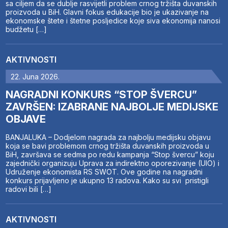
sa ciljem da se dublje rasvijetli problem crnog tržišta duvanskih
proizvoda u BiH. Glavni fokus edukacije bio je ukazivanje na
ekonomske štete i štetne posljedice koje siva ekonomija nanosi
budžetu […]
AKTIVNOSTI
22. Juna 2026.
NAGRADNI KONKURS “STOP ŠVERCU”
ZAVRŠEN: IZABRANE NAJBOLJE MEDIJSKE
OBJAVE
BANJALUKA – Dodjelom nagrada za najbolju medijsku objavu
koja se bavi problemom crnog tržišta duvanskih proizvoda u
BiH, završava se sedma po redu kampanja “Stop švercu” koju
zajednički organizuju Uprava za indirektno oporezivanje (UIO) i
Udruženje ekonomista RS SWOT. Ove godine na nagradni
konkurs prijavljeno je ukupno 13 radova. Kako su svi pristigli
radovi bili […]
AKTIVNOSTI