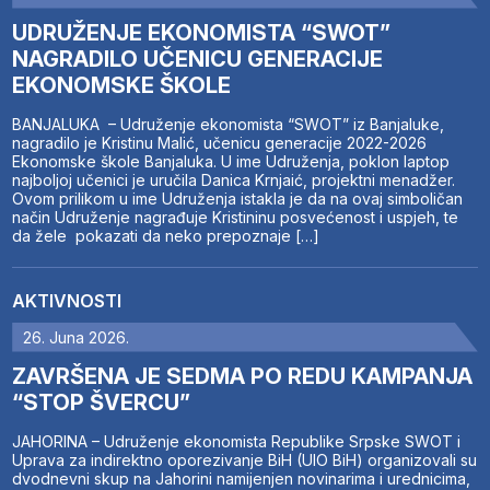
UDRUŽENJE EKONOMISTA “SWOT”
NAGRADILO UČENICU GENERACIJE
EKONOMSKE ŠKOLE
BANJALUKA – Udruženje ekonomista “SWOT” iz Banjaluke,
nagradilo je Kristinu Malić, učenicu generacije 2022-2026
Ekonomske škole Banjaluka. U ime Udruženja, poklon laptop
najboljoj učenici je uručila Danica Krnjaić, projektni menadžer.
Ovom prilikom u ime Udruženja istakla je da na ovaj simboličan
način Udruženje nagrađuje Kristininu posvećenost i uspjeh, te
da žele pokazati da neko prepoznaje […]
AKTIVNOSTI
26. Juna 2026.
ZAVRŠENA JE SEDMA PO REDU KAMPANJA
“STOP ŠVERCU”
JAHORINA – Udruženje ekonomista Republike Srpske SWOT i
Uprava za indirektno oporezivanje BiH (UIO BiH) organizovali su
dvodnevni skup na Jahorini namijenjen novinarima i urednicima,