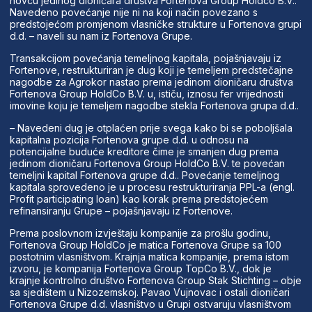
novcu jedinog dioničara društva Fortenova Group Holdco B.V..
Navedeno povećanje nije ni na koji način povezano s
predstojećom promjenom vlasničke strukture u Fortenova grupi
d.d. – naveli su nam iz Fortenova Grupe.
Transakcijom povećanja temeljnog kapitala, pojašnjavaju iz
Fortenove, restrukturiran je dug koji je temeljem predstečajne
nagodbe za Agrokor nastao prema jedinom dioničaru društva
Fortenova Group HoldCo B.V. u, ističu, iznosu fer vrijednosti
imovine koju je temeljem nagodbe stekla Fortenova grupa d.d..
– Navedeni dug je otplaćen prije svega kako bi se poboljšala
kapitalna pozicija Fortenova grupe d.d. u odnosu na
potencijalne buduće kreditore čime je smanjen dug prema
jedinom dioničaru Fortenova Group HoldCo B.V. te povećan
temeljni kapital Fortenova grupe d.d.. Povećanje temeljnog
kapitala sprovedeno je u procesu restrukturiranja PPL-a (engl.
Profit participating loan) kao korak prema predstojećem
refinansiranju Grupe – pojašnjavaju iz Fortenove.
Prema poslovnom izvještaju kompanije za prošlu godinu,
Fortenova Group HoldCo je matica Fortenova Grupe sa 100
postotnim vlasništvom. Krajnja matica kompanije, prema istom
izvoru, je kompanija Fortenova Group TopCo B.V., dok je
krajnje kontrolno društvo Fortenova Group Stak Stichting – obje
sa sjedištem u Nizozemskoj. Pavao Vujnovac i ostali dioničari
Fortenova Grupe d.d. vlasništvo u Grupi ostvaruju vlasništvom