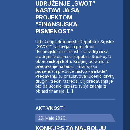
UDRUŽENJE „SWOT“
NASTAVLJA SA
PROJEKTOM
“FINANSIJSKA
PISMENOST”
Udruženje ekonomista Republike Srpske
„SWOT“ nastavlja sa projektom
“Finansijska pismenost” i saradnjom sa
srednjim školama u Republici Srpskoj. U
ekonomskoj školi u Bijeljini, održano je
predavanje na temu „Finansijska
pismenost i preduzetništvo za mlade“.
Predavanju su prisustvovali učenici prvih,
drugih i trećih razreda. Cilj predavanja je
bio da učenici prošire svoja znanja iz
oblasti finansija, […]
AKTIVNOSTI
29. Maja 2026.
KONKURS ZA NAJBOLJU