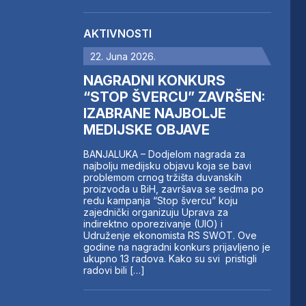
AKTIVNOSTI
22. Juna 2026.
NAGRADNI KONKURS
“STOP ŠVERCU” ZAVRŠEN:
IZABRANE NAJBOLJE
MEDIJSKE OBJAVE
BANJALUKA – Dodjelom nagrada za
najbolju medijsku objavu koja se bavi
problemom crnog tržišta duvanskih
proizvoda u BiH, završava se sedma po
redu kampanja “Stop švercu” koju
zajednički organizuju Uprava za
indirektno oporezivanje (UIO) i
Udruženje ekonomista RS SWOT. Ove
godine na nagradni konkurs prijavljeno je
ukupno 13 radova. Kako su svi pristigli
radovi bili […]