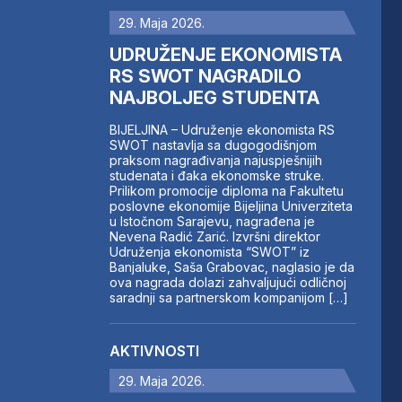
29. Maja 2026.
UDRUŽENJE EKONOMISTA
RS SWOT NAGRADILO
NAJBOLJEG STUDENTA
BIJELJINA – Udruženje ekonomista RS
SWOT nastavlja sa dugogodišnjom
praksom nagrađivanja najuspješnijih
studenata i đaka ekonomske struke.
Prilikom promocije diploma na Fakultetu
poslovne ekonomije Bijeljina Univerziteta
u Istočnom Sarajevu, nagrađena je
Nevena Radić Zarić. Izvršni direktor
Udruženja ekonomista “SWOT” iz
Banjaluke, Saša Grabovac, naglasio je da
ova nagrada dolazi zahvaljujući odličnoj
saradnji sa partnerskom kompanijom […]
AKTIVNOSTI
29. Maja 2026.