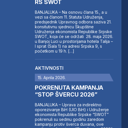
RS SWOT
BANJALUKA – Na osnovu člana 15., a u
vezi sa članom 11. Statuta Udruženja,
predsjednik Upravnog odbora saziva 21.
konsitutivnu sjednicu Skupštine
Udruženja ekonomista Republike Srpske
SWOT, koja će se održati 28. maja 2026.
u Banjoj Luci u prostorijama hotela Talija –
I sprat (Sala 1) na adresi Srpska 9, s
početkom u 19 h. […]
AKTIVNOSTI
15. Aprila 2026.
POKRENUTA KAMPANJA
“STOP ŠVERCU 2026”
BANJALUKA – Uprava za indirektno
oporezivanje BiH (UIO BiH) i Udruženje
ekonomista Republike Srpske “SWOT”
pokrenuli su sedmu godinu zaredom
kampanju protiv šverca duvana, ove