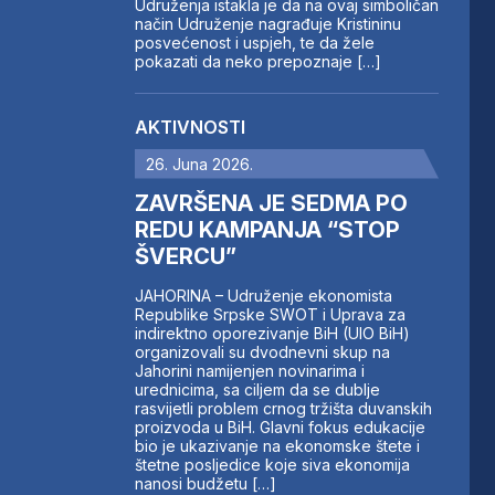
Udruženja istakla je da na ovaj simboličan
način Udruženje nagrađuje Kristininu
posvećenost i uspjeh, te da žele
pokazati da neko prepoznaje […]
AKTIVNOSTI
26. Juna 2026.
ZAVRŠENA JE SEDMA PO
REDU KAMPANJA “STOP
ŠVERCU”
JAHORINA – Udruženje ekonomista
Republike Srpske SWOT i Uprava za
indirektno oporezivanje BiH (UIO BiH)
organizovali su dvodnevni skup na
Jahorini namijenjen novinarima i
urednicima, sa ciljem da se dublje
rasvijetli problem crnog tržišta duvanskih
proizvoda u BiH. Glavni fokus edukacije
bio je ukazivanje na ekonomske štete i
štetne posljedice koje siva ekonomija
nanosi budžetu […]