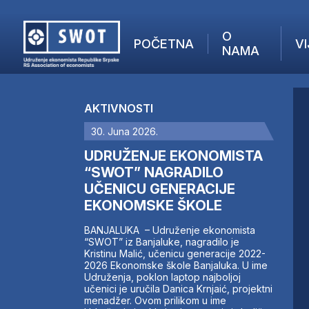
O
POČETNA
VI
NAMA
POČETNA
O NAMA
AKTIVNOSTI
VIJESTI
30. Juna 2026.
AKTUELNO
F
ANALIZE
UDRUŽENJE EKONOMISTA
I
KOMPANIJE
“SWOT” NAGRADILO
UČENICU GENERACIJE
FINANSIJE
EKONOMSKE ŠKOLE
IZ STRANIH MEDIJA
AKTIVNOSTI
BANJALUKA – Udruženje ekonomista
“SWOT” iz Banjaluke, nagradilo je
SWOT INTERVJU
Kristinu Malić, učenicu generacije 2022-
UČLANI SE
2026 Ekonomske škole Banjaluka. U ime
Udruženja, poklon laptop najboljoj
KONTAKT
učenici je uručila Danica Krnjaić, projektni
menadžer. Ovom prilikom u ime