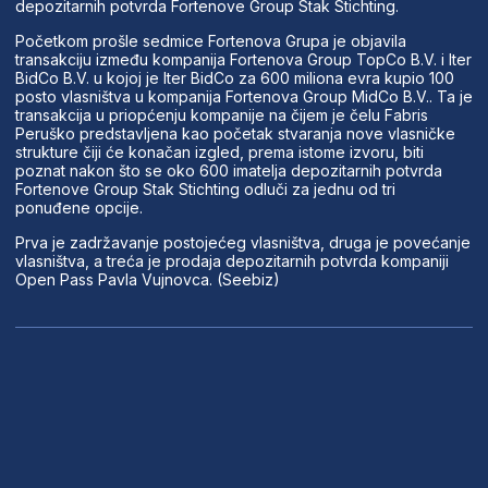
depozitarnih potvrda Fortenove Group Stak Stichting.
Početkom prošle sedmice Fortenova Grupa je objavila
transakciju između kompanija Fortenova Group TopCo B.V. i Iter
BidCo B.V. u kojoj je Iter BidCo za 600 miliona evra kupio 100
posto vlasništva u kompanija Fortenova Group MidCo B.V.. Ta je
transakcija u priopćenju kompanije na čijem je čelu Fabris
Peruško predstavljena kao početak stvaranja nove vlasničke
strukture čiji će konačan izgled, prema istome izvoru, biti
poznat nakon što se oko 600 imatelja depozitarnih potvrda
Fortenove Group Stak Stichting odluči za jednu od tri
ponuđene opcije.
Prva je zadržavanje postojećeg vlasništva, druga je povećanje
vlasništva, a treća je prodaja depozitarnih potvrda kompaniji
Open Pass Pavla Vujnovca. (Seebiz)