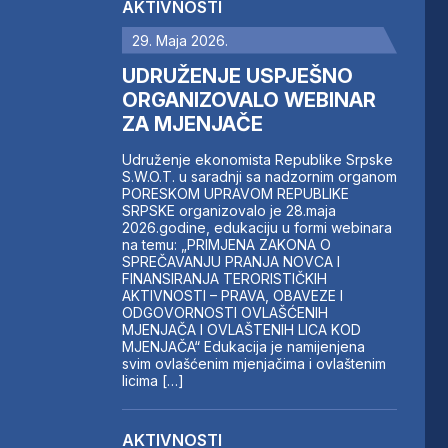
AKTIVNOSTI
29. Maja 2026.
UDRUŽENJE USPJEŠNO
ORGANIZOVALO WEBINAR
ZA MJENJAČE
Udruženje ekonomista Republike Srpske
S.W.O.T. u saradnji sa nadzornim organom
PORESKOM UPRAVOM REPUBLIKE
SRPSKE organizovalo je 28.maja
2026.godine, edukaciju u formi webinara
na temu: „PRIMJENA ZAKONA O
SPREČAVANJU PRANJA NOVCA I
FINANSIRANJA TERORISTIČKIH
AKTIVNOSTI – PRAVA, OBAVEZE I
ODGOVORNOSTI OVLAŠĆENIH
MJENJAČA I OVLAŠTENIH LICA KOD
MJENJAČA“ Edukacija je namijenjena
svim ovlašćenim mjenjačima i ovlaštenim
licima […]
AKTIVNOSTI