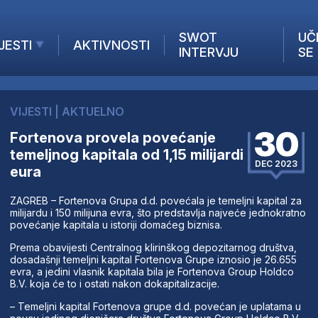
SWOT
UČ
JESTI
AKTIVNOSTI
INTERVJU
SE
AKTUELNO
ANALIZE
VIJESTI
|
AKTUELNO
KOMPANIJE
30
Fortenova provela povećanje
INANSIJE
temeljnog kapitala od 1,15 milijardi
Z STRANIH MEDIJA
DEC 2023
eura
ZAGREB – Fortenova Grupa d.d. povećala je temeljni kapital za
milijardu i 150 milijuna evra, što predstavlja najveće jednokratno
povećanje kapitala u istoriji domaćeg biznisa.
Prema obavijesti Centralnog klirinškog depozitarnog društva,
dosadašnji temeljni kapital Fortenova Grupe iznosio je 26.655
evra, a jedini vlasnik kapitala bila je Fortenova Group Holdco
B.V. koja će to i ostati nakon dokapitalizacije.
– Temeljni kapital Fortenova grupe d.d. povećan je uplatama u