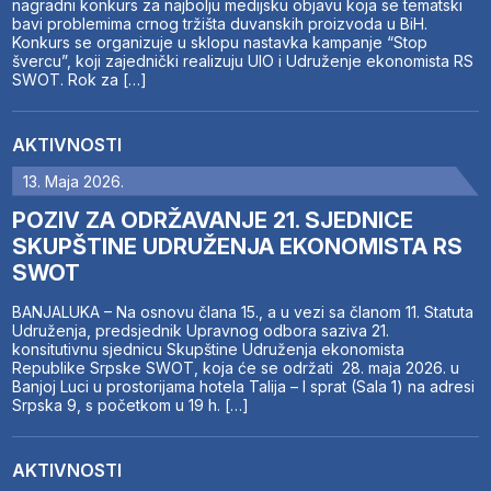
nagradni konkurs za najbolju medijsku objavu koja se tematski
bavi problemima crnog tržišta duvanskih proizvoda u BiH.
Konkurs se organizuje u sklopu nastavka kampanje “Stop
švercu”, koji zajednički realizuju UIO i Udruženje ekonomista RS
SWOT. Rok za […]
AKTIVNOSTI
13. Maja 2026.
POZIV ZA ODRŽAVANJE 21. SJEDNICE
SKUPŠTINE UDRUŽENJA EKONOMISTA RS
SWOT
BANJALUKA – Na osnovu člana 15., a u vezi sa članom 11. Statuta
Udruženja, predsjednik Upravnog odbora saziva 21.
konsitutivnu sjednicu Skupštine Udruženja ekonomista
Republike Srpske SWOT, koja će se održati 28. maja 2026. u
Banjoj Luci u prostorijama hotela Talija – I sprat (Sala 1) na adresi
Srpska 9, s početkom u 19 h. […]
AKTIVNOSTI