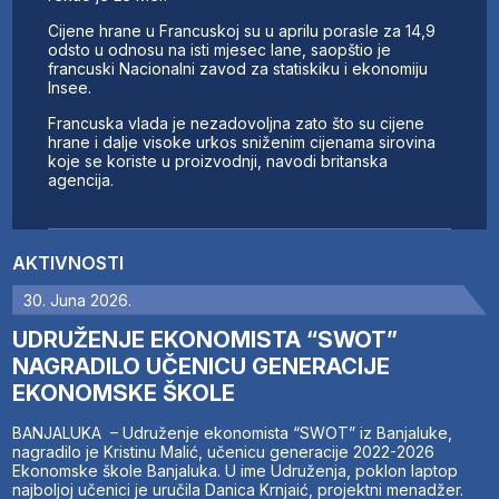
Cijene hrane u Francuskoj su u aprilu porasle za 14,9
odsto u odnosu na isti mjesec lane, saopštio je
francuski Nacionalni zavod za statiskiku i ekonomiju
Insee.
Francuska vlada je nezadovoljna zato što su cijene
hrane i dalje visoke urkos sniženim cijenama sirovina
koje se koriste u proizvodnji, navodi britanska
agencija.
AKTIVNOSTI
30. Juna 2026.
UDRUŽENJE EKONOMISTA “SWOT”
NAGRADILO UČENICU GENERACIJE
EKONOMSKE ŠKOLE
BANJALUKA – Udruženje ekonomista “SWOT” iz Banjaluke,
nagradilo je Kristinu Malić, učenicu generacije 2022-2026
Ekonomske škole Banjaluka. U ime Udruženja, poklon laptop
najboljoj učenici je uručila Danica Krnjaić, projektni menadžer.