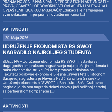
PRANJA NOVCA I FINANSIRANJA TERORISTIČKIH AKTIVNOSTI –
PRAVA, OBAVEZE I ODGOVORNOSTI OVLAŠĆENIH MJENJAČA I
OVLAŠTENIH LICA KOD MJENJAČA“ Edukacija je namijenjena
svim ovlašćenim mjenjačima i ovlaštenim licima […]
AKTIVNOSTI
29. Maja 2026.
UDRUŽENJE EKONOMISTA RS SWOT
NAGRADILO NAJBOLJEG STUDENTA
BIJELJINA – Udruženje ekonomista RS SWOT nastavlja sa
dugogodišnjom praksom nagrađivanja najuspješnijih studenata i
đaka ekonomske struke. Prilikom promocije diploma na
Fakultetu poslovne ekonomije Bijeljina Univerziteta u Istočnom
Sarajevu, nagrađena je Nevena Radić Zarić. Izvršni direktor
Udruženja ekonomista “SWOT” iz Banjaluke, Saša Grabovac,
naglasio je da ova nagrada dolazi zahvaljujući odličnoj saradnji
sa partnerskom kompanijom […]
AKTIVNOSTI