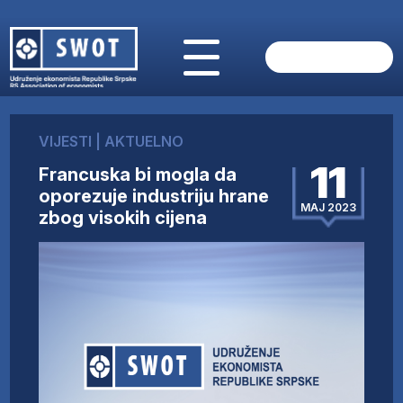
POČETNA
O NAMA
VIJESTI
|
AKTUELNO
VIJESTI
11
Francuska bi mogla da
AKTUELNO
oporezuje industriju hrane
ANALIZE
MAJ 2023
zbog visokih cijena
KOMPANIJE
FINANSIJE
IZ STRANIH MEDIJA
AKTIVNOSTI
SWOT INTERVJU
UČLANI SE
KONTAKT