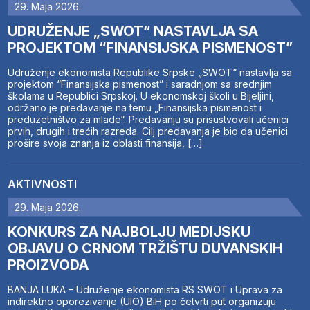
29. Maja 2026.
UDRUŽENJE „SWOT“ NASTAVLJA SA
PROJEKTOM “FINANSIJSKA PISMENOST”
Udruženje ekonomista Republike Srpske „SWOT“ nastavlja sa
projektom “Finansijska pismenost” i saradnjom sa srednjim
školama u Republici Srpskoj. U ekonomskoj školi u Bijeljini,
održano je predavanje na temu „Finansijska pismenost i
preduzetništvo za mlade“. Predavanju su prisustvovali učenici
prvih, drugih i trećih razreda. Cilj predavanja je bio da učenici
prošire svoja znanja iz oblasti finansija, […]
AKTIVNOSTI
29. Maja 2026.
KONKURS ZA NAJBOLJU MEDIJSKU
OBJAVU O CRNOM TRŽIŠTU DUVANSKIH
PROIZVODA
BANJA LUKA – Udruženje ekonomista RS SWOT i Uprava za
indirektno oporezivanje (UIO) BiH po četvrti put organizuju