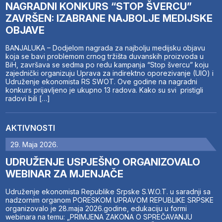
NAGRADNI KONKURS “STOP ŠVERCU”
ZAVRŠEN: IZABRANE NAJBOLJE MEDIJSKE
OBJAVE
BANJALUKA – Dodjelom nagrada za najbolju medijsku objavu
koja se bavi problemom crnog tržišta duvanskih proizvoda u
BiH, završava se sedma po redu kampanja “Stop švercu” koju
zajednički organizuju Uprava za indirektno oporezivanje (UIO) i
Udruženje ekonomista RS SWOT. Ove godine na nagradni
konkurs prijavljeno je ukupno 13 radova. Kako su svi pristigli
radovi bili […]
AKTIVNOSTI
29. Maja 2026.
UDRUŽENJE USPJEŠNO ORGANIZOVALO
WEBINAR ZA MJENJAČE
Udruženje ekonomista Republike Srpske S.W.O.T. u saradnji sa
nadzornim organom PORESKOM UPRAVOM REPUBLIKE SRPSKE
organizovalo je 28.maja 2026.godine, edukaciju u formi
webinara na temu: „PRIMJENA ZAKONA O SPREČAVANJU