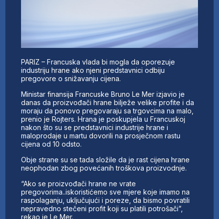
PARIZ – Francuska vlada bi mogla da oporezuje
industriju hrane ako njeni predstavnici odbiju
pregovore o snižavanju cijena.
Ministar finansija Francuske Bruno Le Mer izjavio je
danas da proizvođači hrane bilježe velike profite i da
moraju da ponovo pregovaraju sa trgovcima na malo,
prenio je Rojters. Hrana je poskupjela u Francuskoj
nakon što su se predstavnici industrije hrane i
maloprodaje u martu dovorili na prosječnom rastu
cijena od 10 odsto.
Obje strane su se tada složile da je rast cijena hrane
neophodan zbog povećanih troškova proizvodnje.
“Ako se proizvođači hrane ne vrate
pregovorima..iskoristićemo sve mjere koje imamo na
raspolaganju, uključujući i poreze, da bismo povratili
nepravedno stečeni profit koji su platili potrošači”,
rekao je Le Mer.