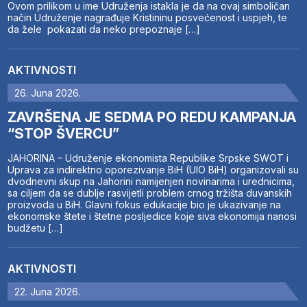
Ovom prilikom u ime Udruženja istakla je da na ovaj simboličan
način Udruženje nagrađuje Kristininu posvećenost i uspjeh, te
da žele pokazati da neko prepoznaje […]
AKTIVNOSTI
26. Juna 2026.
ZAVRŠENA JE SEDMA PO REDU KAMPANJA
“STOP ŠVERCU”
JAHORINA – Udruženje ekonomista Republike Srpske SWOT i
Uprava za indirektno oporezivanje BiH (UIO BiH) organizovali su
dvodnevni skup na Jahorini namijenjen novinarima i urednicima,
sa ciljem da se dublje rasvijetli problem crnog tržišta duvanskih
proizvoda u BiH. Glavni fokus edukacije bio je ukazivanje na
ekonomske štete i štetne posljedice koje siva ekonomija nanosi
budžetu […]
AKTIVNOSTI
22. Juna 2026.