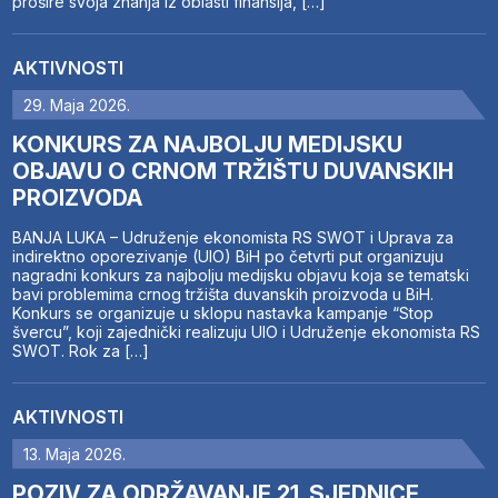
prošire svoja znanja iz oblasti finansija, […]
AKTIVNOSTI
29. Maja 2026.
KONKURS ZA NAJBOLJU MEDIJSKU
OBJAVU O CRNOM TRŽIŠTU DUVANSKIH
PROIZVODA
BANJA LUKA – Udruženje ekonomista RS SWOT i Uprava za
indirektno oporezivanje (UIO) BiH po četvrti put organizuju
nagradni konkurs za najbolju medijsku objavu koja se tematski
bavi problemima crnog tržišta duvanskih proizvoda u BiH.
Konkurs se organizuje u sklopu nastavka kampanje “Stop
švercu”, koji zajednički realizuju UIO i Udruženje ekonomista RS
SWOT. Rok za […]
AKTIVNOSTI
13. Maja 2026.
POZIV ZA ODRŽAVANJE 21. SJEDNICE