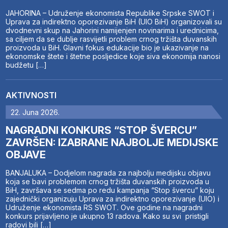
JAHORINA – Udruženje ekonomista Republike Srpske SWOT i
Uprava za indirektno oporezivanje BiH (UIO BiH) organizovali su
dvodnevni skup na Jahorini namijenjen novinarima i urednicima,
sa ciljem da se dublje rasvijetli problem crnog tržišta duvanskih
proizvoda u BiH. Glavni fokus edukacije bio je ukazivanje na
ekonomske štete i štetne posljedice koje siva ekonomija nanosi
budžetu […]
AKTIVNOSTI
22. Juna 2026.
NAGRADNI KONKURS “STOP ŠVERCU”
ZAVRŠEN: IZABRANE NAJBOLJE MEDIJSKE
OBJAVE
BANJALUKA – Dodjelom nagrada za najbolju medijsku objavu
koja se bavi problemom crnog tržišta duvanskih proizvoda u
BiH, završava se sedma po redu kampanja “Stop švercu” koju
zajednički organizuju Uprava za indirektno oporezivanje (UIO) i
Udruženje ekonomista RS SWOT. Ove godine na nagradni
konkurs prijavljeno je ukupno 13 radova. Kako su svi pristigli
radovi bili […]