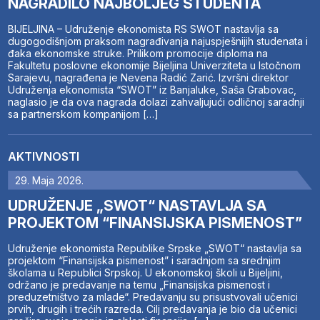
NAGRADILO NAJBOLJEG STUDENTA
BIJELJINA – Udruženje ekonomista RS SWOT nastavlja sa
dugogodišnjom praksom nagrađivanja najuspješnijih studenata i
đaka ekonomske struke. Prilikom promocije diploma na
Fakultetu poslovne ekonomije Bijeljina Univerziteta u Istočnom
Sarajevu, nagrađena je Nevena Radić Zarić. Izvršni direktor
Udruženja ekonomista “SWOT” iz Banjaluke, Saša Grabovac,
naglasio je da ova nagrada dolazi zahvaljujući odličnoj saradnji
sa partnerskom kompanijom […]
AKTIVNOSTI
29. Maja 2026.
UDRUŽENJE „SWOT“ NASTAVLJA SA
PROJEKTOM “FINANSIJSKA PISMENOST”
Udruženje ekonomista Republike Srpske „SWOT“ nastavlja sa
projektom “Finansijska pismenost” i saradnjom sa srednjim
školama u Republici Srpskoj. U ekonomskoj školi u Bijeljini,
održano je predavanje na temu „Finansijska pismenost i
preduzetništvo za mlade“. Predavanju su prisustvovali učenici
prvih, drugih i trećih razreda. Cilj predavanja je bio da učenici