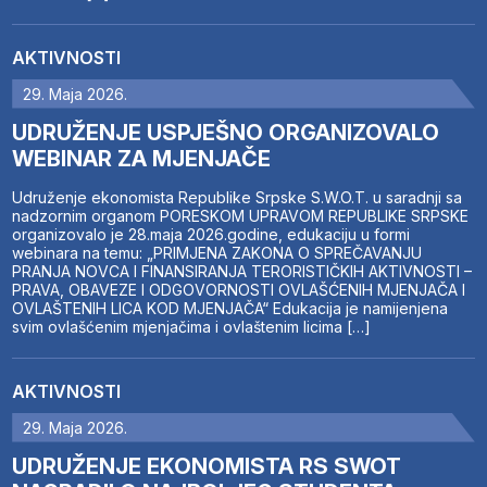
AKTIVNOSTI
29. Maja 2026.
UDRUŽENJE USPJEŠNO ORGANIZOVALO
WEBINAR ZA MJENJAČE
Udruženje ekonomista Republike Srpske S.W.O.T. u saradnji sa
nadzornim organom PORESKOM UPRAVOM REPUBLIKE SRPSKE
organizovalo je 28.maja 2026.godine, edukaciju u formi
webinara na temu: „PRIMJENA ZAKONA O SPREČAVANJU
PRANJA NOVCA I FINANSIRANJA TERORISTIČKIH AKTIVNOSTI –
PRAVA, OBAVEZE I ODGOVORNOSTI OVLAŠĆENIH MJENJAČA I
OVLAŠTENIH LICA KOD MJENJAČA“ Edukacija je namijenjena
svim ovlašćenim mjenjačima i ovlaštenim licima […]
AKTIVNOSTI
29. Maja 2026.
UDRUŽENJE EKONOMISTA RS SWOT