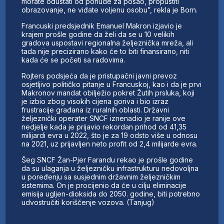
morate odustati od ponude za posao, propustiti
obrazovanje, ne viđate voljenu osobu”, rekla je Born.
Francuski predsjednik Emanuel Makron izjavio je
krajem prošle godine da želi da se u 10 velikih
gradova uspostavi regionalna željeznička mreža, ali
tada nije precizirano kako će to biti finansirano, niti
kada će se početi sa radovima.
Rojters podsjeća da je pristupačni javni prevoz
osjetljivo političko pitanje u Francuskoj, kao i da je prvi
Makronov mandat obilježio pokret Žutih prsluka, koji
je izbio zbog visokih cijena goriva i bio izraz
frustracije građana iz ruralnih oblasti. Državni
željeznički operater SNCF iznenadio je ranije ove
nedjelje kada je prijavio rekordan prihod od 41,35
milijardi evra u 2022, što je za 19 odsto više u odnosu
na 2021, uz prijavljen neto profit od 2,4 milijarde evra.
Šeg SNCF Žan-Pjer Farandu rekao je prošle godine
da su ulaganja u željezničku infrastrukturu nedovoljna
u poređenju sa susjednim državnim željezničkim
sistemima. On je procijenio da će u cilju eliminacije
emisija ugljen-dioksida do 2050. godine, biti potrebno
udvostručiti koriščenje vozova. (Tanjug)