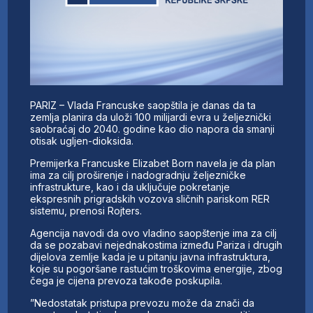
PARIZ – Vlada Francuske saopštila je danas da ta
zemlja planira da uloži 100 milijardi evra u željeznički
saobraćaj do 2040. godine kao dio napora da smanji
otisak ugljen-dioksida.
Premijerka Francuske Elizabet Born navela je da plan
ima za cilj proširenje i nadogradnju željezničke
infrastrukture, kao i da uključuje pokretanje
ekspresnih prigradskih vozova sličnih pariskom RER
sistemu, prenosi Rojters.
Agencija navodi da ovo vladino saopštenje ima za cilj
da se pozabavi nejednakostima između Pariza i drugih
dijelova zemlje kada je u pitanju javna infrastruktura,
koje su pogoršane rastućim troškovima energije, zbog
čega je cijena prevoza takođe poskupila.
”Nedostatak pristupa prevozu može da znači da