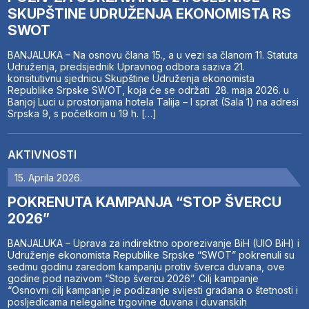
SKUPŠTINE UDRUŽENJA EKONOMISTA RS
SWOT
BANJALUKA – Na osnovu člana 15., a u vezi sa članom 11. Statuta
Udruženja, predsjednik Upravnog odbora saziva 21.
konsitutivnu sjednicu Skupštine Udruženja ekonomista
Republike Srpske SWOT, koja će se održati 28. maja 2026. u
Banjoj Luci u prostorijama hotela Talija – I sprat (Sala 1) na adresi
Srpska 9, s početkom u 19 h. […]
AKTIVNOSTI
15. Aprila 2026.
POKRENUTA KAMPANJA “STOP ŠVERCU
2026”
BANJALUKA – Uprava za indirektno oporezivanje BiH (UIO BiH) i
Udruženje ekonomista Republike Srpske “SWOT” pokrenuli su
sedmu godinu zaredom kampanju protiv šverca duvana, ove
godine pod nazivom “Stop švercu 2026”. Cilj kampanje
“Osnovni cilj kampanje je podizanje svijesti građana o štetnosti i
posljedicama nelegalne trgovine duvana i duvanskih