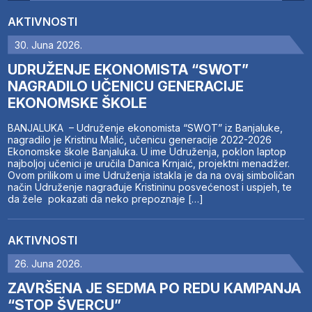
AKTIVNOSTI
30. Juna 2026.
UDRUŽENJE EKONOMISTA “SWOT”
NAGRADILO UČENICU GENERACIJE
EKONOMSKE ŠKOLE
BANJALUKA – Udruženje ekonomista “SWOT” iz Banjaluke,
nagradilo je Kristinu Malić, učenicu generacije 2022-2026
Ekonomske škole Banjaluka. U ime Udruženja, poklon laptop
najboljoj učenici je uručila Danica Krnjaić, projektni menadžer.
Ovom prilikom u ime Udruženja istakla je da na ovaj simboličan
način Udruženje nagrađuje Kristininu posvećenost i uspjeh, te
da žele pokazati da neko prepoznaje […]
AKTIVNOSTI
26. Juna 2026.
ZAVRŠENA JE SEDMA PO REDU KAMPANJA
“STOP ŠVERCU”