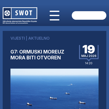
POČETNA
O NAMA
VIJESTI
|
AKTUELNO
VIJESTI
19
AKTUELNO
G7: ORMUSKI MOREUZ
ANALIZE
MAJ 2026
MORA BITI OTVOREN
KOMPANIJE
14:20
FINANSIJE
IZ STRANIH MEDIJA
AKTIVNOSTI
SWOT INTERVJU
UČLANI SE
KONTAKT