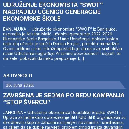
UDRUŽENJE EKONOMISTA “SWOT”
NAGRADILO UČENICU GENERACIJE
EKONOMSKE ŠKOLE
BANJALUKA – Udruženje ekonomista “SWOT” iz Banjaluke,
nagradilo je Kristinu Malić, učenicu generacije 2022-2026
Ekonomske škole Banjaluka. U ime Udruženja, poklon laptop
najboljoj učenici je uručila Danica Krnjaić, projektni menadžer.
Ovom prilikom u ime Udruženja istakla je da na ovaj simboličan
način Udruženje nagrađuje Kristininu posvećenost i uspjeh, te
da žele pokazati da neko prepoznaje […]
AKTIVNOSTI
26. Juna 2026.
ZAVRŠENA JE SEDMA PO REDU KAMPANJA
“STOP ŠVERCU”
JAHORINA – Udruženje ekonomista Republike Srpske SWOT i
Uprava za indirektno oporezivanje BiH (UIO BiH) organizovali su
dvodnevni skup na Jahorini namijenjen novinarima i urednicima,
sa ciljem da se dublje rasvijetli problem crnog tržišta duvanskih