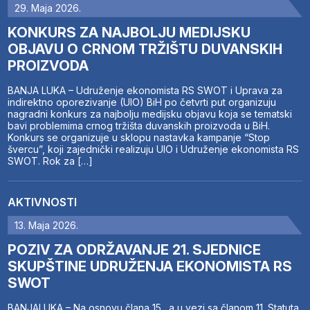
29. Maja 2026.
KONKURS ZA NAJBOLJU MEDIJSKU
OBJAVU O CRNOM TRŽIŠTU DUVANSKIH
PROIZVODA
BANJA LUKA – Udruženje ekonomista RS SWOT i Uprava za
indirektno oporezivanje (UIO) BiH po četvrti put organizuju
nagradni konkurs za najbolju medijsku objavu koja se tematski
bavi problemima crnog tržišta duvanskih proizvoda u BiH.
Konkurs se organizuje u sklopu nastavka kampanje “Stop
švercu”, koji zajednički realizuju UIO i Udruženje ekonomista RS
SWOT. Rok za […]
AKTIVNOSTI
13. Maja 2026.
POZIV ZA ODRŽAVANJE 21. SJEDNICE
SKUPŠTINE UDRUŽENJA EKONOMISTA RS
SWOT
BANJALUKA – Na osnovu člana 15., a u vezi sa članom 11. Statuta