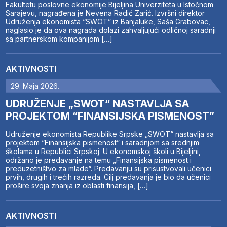
Fakultetu poslovne ekonomije Bijeljina Univerziteta u Istočnom
Sarajevu, nagrađena je Nevena Radić Zarić. Izvršni direktor
Udruženja ekonomista “SWOT” iz Banjaluke, Saša Grabovac,
naglasio je da ova nagrada dolazi zahvaljujući odličnoj saradnji
sa partnerskom kompanijom […]
AKTIVNOSTI
29. Maja 2026.
UDRUŽENJE „SWOT“ NASTAVLJA SA
PROJEKTOM “FINANSIJSKA PISMENOST”
Udruženje ekonomista Republike Srpske „SWOT“ nastavlja sa
projektom “Finansijska pismenost” i saradnjom sa srednjim
školama u Republici Srpskoj. U ekonomskoj školi u Bijeljini,
održano je predavanje na temu „Finansijska pismenost i
preduzetništvo za mlade“. Predavanju su prisustvovali učenici
prvih, drugih i trećih razreda. Cilj predavanja je bio da učenici
prošire svoja znanja iz oblasti finansija, […]
AKTIVNOSTI