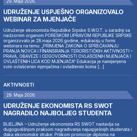
29. Maja 2026.
UDRUŽENJE USPJEŠNO ORGANIZOVALO
WEBINAR ZA MJENJAČE
Udruženje ekonomista Republike Srpske S.W.O.T. u saradnji sa
nadzornim organom PORESKOM UPRAVOM REPUBLIKE SRPSKE
organizovalo je 28.maja 2026.godine, edukaciju u formi
webinara na temu: „PRIMJENA ZAKONA O SPREČAVANJU
PRANJA NOVCA I FINANSIRANJA TERORISTIČKIH AKTIVNOSTI –
PRAVA, OBAVEZE I ODGOVORNOSTI OVLAŠĆENIH MJENJAČA I
OVLAŠTENIH LICA KOD MJENJAČA“ Edukacija je namijenjena
svim ovlašćenim mjenjačima i ovlaštenim licima […]
AKTIVNOSTI
29. Maja 2026.
UDRUŽENJE EKONOMISTA RS SWOT
NAGRADILO NAJBOLJEG STUDENTA
BIJELJINA – Udruženje ekonomista RS SWOT nastavlja sa
dugogodišnjom praksom nagrađivanja najuspješnijih studenata i
đaka ekonomske struke. Prilikom promocije diploma na