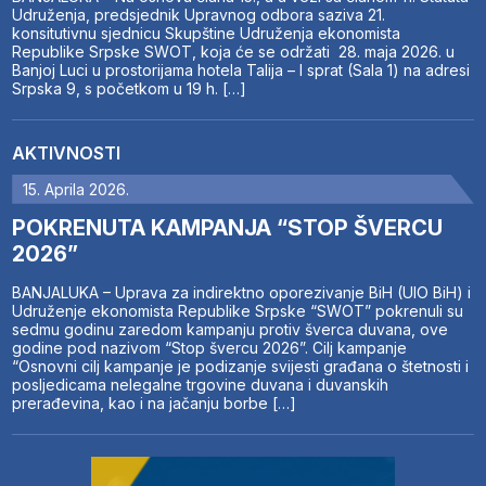
Udruženja, predsjednik Upravnog odbora saziva 21.
konsitutivnu sjednicu Skupštine Udruženja ekonomista
Republike Srpske SWOT, koja će se održati 28. maja 2026. u
Banjoj Luci u prostorijama hotela Talija – I sprat (Sala 1) na adresi
Srpska 9, s početkom u 19 h. […]
AKTIVNOSTI
15. Aprila 2026.
POKRENUTA KAMPANJA “STOP ŠVERCU
2026”
BANJALUKA – Uprava za indirektno oporezivanje BiH (UIO BiH) i
Udruženje ekonomista Republike Srpske “SWOT” pokrenuli su
sedmu godinu zaredom kampanju protiv šverca duvana, ove
godine pod nazivom “Stop švercu 2026”. Cilj kampanje
“Osnovni cilj kampanje je podizanje svijesti građana o štetnosti i
posljedicama nelegalne trgovine duvana i duvanskih
prerađevina, kao i na jačanju borbe […]