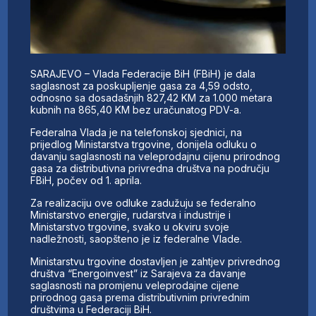
SARAJEVO – Vlada Federacije BiH (FBiH) je dala
saglasnost za poskupljenje gasa za 4,59 odsto,
odnosno sa dosadašnjih 827,42 KM za 1.000 metara
kubnih na 865,40 KM bez uračunatog PDV-a.
Federalna Vlada je na telefonskoj sjednici, na
prijedlog Ministarstva trgovine, donijela odluku o
davanju saglasnosti na veleprodajnu cijenu prirodnog
gasa za distributivna privredna društva na području
FBiH, počev od 1. aprila.
Za realizaciju ove odluke zadužuju se federalno
Ministarstvo energije, rudarstva i industrije i
Ministarstvo trgovine, svako u okviru svoje
nadležnosti, saopšteno je iz federalne Vlade.
Ministarstvu trgovine dostavljen je zahtjev privrednog
društva “Energoinvest” iz Sarajeva za davanje
saglasnosti na promjenu veleprodajne cijene
prirodnog gasa prema distributivnim privrednim
društvima u Federaciji BiH.