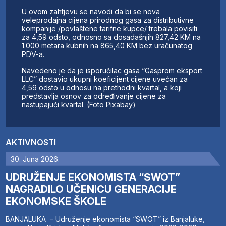
U ovom zahtjevu se navodi da bi se nova
veleprodajna cijena prirodnog gasa za distributivne
kompanije /povlaštene tarifne kupce/ trebala povisiti
za 4,59 odsto, odnosno sa dosadašnjih 827,42 KM na
1.000 metara kubnih na 865,40 KM bez uračunatog
PDV-a.
Navedeno je da je isporučilac gasa “Gasprom eksport
LLC” dostavio ukupni koeficijent cijene uvećan za
4,59 odsto u odnosu na prethodni kvartal, a koji
predstavlja osnov za određivanje cijene za
nastupajući kvartal. (Foto Pixabay)
AKTIVNOSTI
30. Juna 2026.
UDRUŽENJE EKONOMISTA “SWOT”
NAGRADILO UČENICU GENERACIJE
EKONOMSKE ŠKOLE
BANJALUKA – Udruženje ekonomista “SWOT” iz Banjaluke,