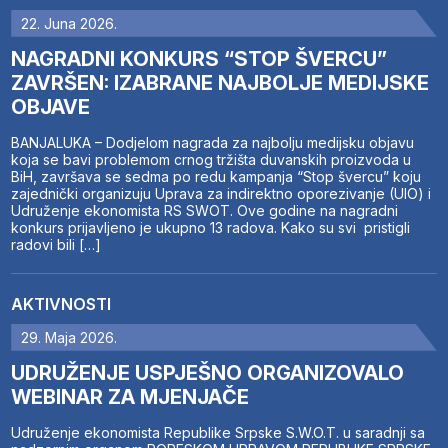
22. Juna 2026.
NAGRADNI KONKURS “STOP ŠVERCU”
ZAVRŠEN: IZABRANE NAJBOLJE MEDIJSKE
OBJAVE
BANJALUKA – Dodjelom nagrada za najbolju medijsku objavu
koja se bavi problemom crnog tržišta duvanskih proizvoda u
BiH, završava se sedma po redu kampanja “Stop švercu” koju
zajednički organizuju Uprava za indirektno oporezivanje (UIO) i
Udruženje ekonomista RS SWOT. Ove godine na nagradni
konkurs prijavljeno je ukupno 13 radova. Kako su svi pristigli
radovi bili […]
AKTIVNOSTI
29. Maja 2026.
UDRUŽENJE USPJEŠNO ORGANIZOVALO
WEBINAR ZA MJENJAČE
Udruženje ekonomista Republike Srpske S.W.O.T. u saradnji sa