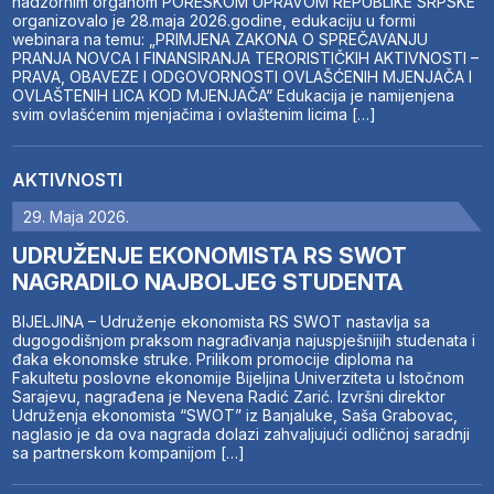
nadzornim organom PORESKOM UPRAVOM REPUBLIKE SRPSKE
organizovalo je 28.maja 2026.godine, edukaciju u formi
webinara na temu: „PRIMJENA ZAKONA O SPREČAVANJU
PRANJA NOVCA I FINANSIRANJA TERORISTIČKIH AKTIVNOSTI –
PRAVA, OBAVEZE I ODGOVORNOSTI OVLAŠĆENIH MJENJAČA I
OVLAŠTENIH LICA KOD MJENJAČA“ Edukacija je namijenjena
svim ovlašćenim mjenjačima i ovlaštenim licima […]
AKTIVNOSTI
29. Maja 2026.
UDRUŽENJE EKONOMISTA RS SWOT
NAGRADILO NAJBOLJEG STUDENTA
BIJELJINA – Udruženje ekonomista RS SWOT nastavlja sa
dugogodišnjom praksom nagrađivanja najuspješnijih studenata i
đaka ekonomske struke. Prilikom promocije diploma na
Fakultetu poslovne ekonomije Bijeljina Univerziteta u Istočnom
Sarajevu, nagrađena je Nevena Radić Zarić. Izvršni direktor
Udruženja ekonomista “SWOT” iz Banjaluke, Saša Grabovac,
naglasio je da ova nagrada dolazi zahvaljujući odličnoj saradnji
sa partnerskom kompanijom […]