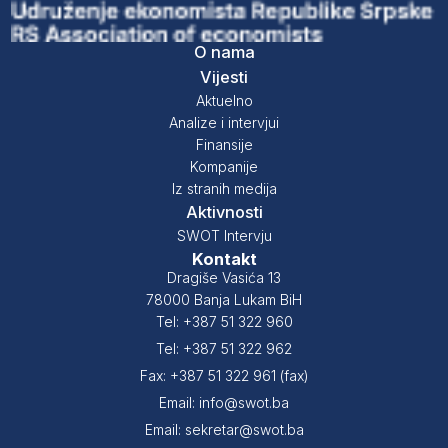
O nama
Vijesti
Aktuelno
Analize i intervjui
Finansije
Kompanije
Iz stranih medija
Aktivnosti
SWOT Intervju
Kontakt
Dragiše Vasića 13
78000 Banja Lukam BiH
Tel: +387 51 322 960
Tel: +387 51 322 962
Fax: +387 51 322 961 (fax)
Email: info@swot.ba
Email: sekretar@swot.ba