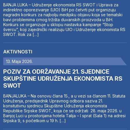
BANJA LUKA – Udruženje ekonomista RS SWOT i Uprava za
indirektno oporezivanje (UIO) BiH po četvrti put organizuju
nagradni konkurs za najbolju medijsku objavu koja se tematski
bavi problemima crnog tržišta duvanskih proizvoda u BiH.
Konkurs se organizuje u sklopu nastavka kampanje “Stop
švercu”, koji zajednički realizuju UIO i Udruženje ekonomista RS
SWOT. Rok za […]
AKTIVNOSTI
13. Maja 2026.
POZIV ZA ODRŽAVANJE 21. SJEDNICE
SKUPŠTINE UDRUŽENJA EKONOMISTA RS
SWOT
BANJALUKA – Na osnovu člana 15., a u vezi sa članom 11. Statuta
Udruženja, predsjednik Upravnog odbora saziva 21.
konsitutivnu sjednicu Skupštine Udruženja ekonomista
Republike Srpske SWOT, koja će se održati 28. maja 2026. u
Banjoj Luci u prostorijama hotela Talija – I sprat (Sala 1) na adresi
Srpska 9, s početkom u 19 h. […]