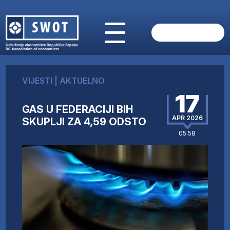
POČETNA
O NAMA
VIJESTI
|
AKTUELNO
VIJESTI
17
AKTUELNO
GAS U FEDERACIJI BIH
ANALIZE
APR 2026
SKUPLJI ZA 4,59 ODSTO
KOMPANIJE
05:58
FINANSIJE
IZ STRANIH MEDIJA
AKTIVNOSTI
SWOT INTERVJU
UČLANI SE
KONTAKT