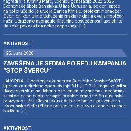
nagradilo je Kristinu Malić, učenicu generacije 2022-2026
Ekonomske škole Banjaluka. U ime Udruženja, poklon laptop
najboljoj učenici je uručila Danica Krnjaić, projektni menadžer.
Ovom prilikom u ime Udruženja istakla je da na ovaj simboličan
način Udruženje nagrađuje Kristininu posvećenost i uspjeh, te
da žele pokazati da neko prepoznaje […]
AKTIVNOSTI
26. Juna 2026.
ZAVRŠENA JE SEDMA PO REDU KAMPANJA
“STOP ŠVERCU”
JAHORINA – Udruženje ekonomista Republike Srpske SWOT i
Uprava za indirektno oporezivanje BiH (UIO BiH) organizovali su
dvodnevni skup na Jahorini namijenjen novinarima i urednicima,
sa ciljem da se dublje rasvijetli problem crnog tržišta duvanskih
proizvoda u BiH. Glavni fokus edukacije bio je ukazivanje na
ekonomske štete i štetne posljedice koje siva ekonomija nanosi
budžetu […]
AKTIVNOSTI