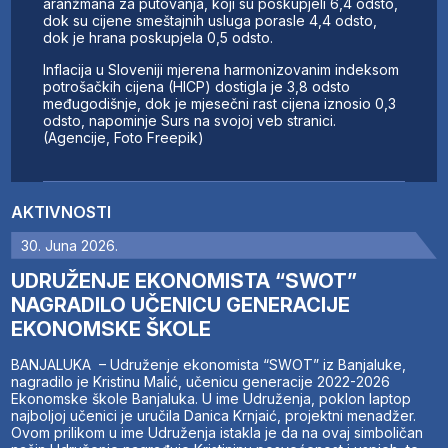
aranžmana za putovanja, koji su poskupjeli 6,4 odsto,
dok su cijene smeštajnih usluga porasle 4,4 odsto,
dok je hrana poskupjela 0,5 odsto.
Inflacija u Sloveniji mjerena harmonizovanim indeksom
potrošačkih cijena (HICP) dostigla je 3,8 odsto
međugodišnje, dok je mjesečni rast cijena iznosio 0,3
odsto, napominje Surs na svojoj veb stranici.
(Agencije, Foto Freepik)
AKTIVNOSTI
30. Juna 2026.
UDRUŽENJE EKONOMISTA “SWOT”
NAGRADILO UČENICU GENERACIJE
EKONOMSKE ŠKOLE
BANJALUKA – Udruženje ekonomista “SWOT” iz Banjaluke,
nagradilo je Kristinu Malić, učenicu generacije 2022-2026
Ekonomske škole Banjaluka. U ime Udruženja, poklon laptop
najboljoj učenici je uručila Danica Krnjaić, projektni menadžer.
Ovom prilikom u ime Udruženja istakla je da na ovaj simboličan