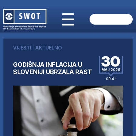
POČETNA
O NAMA
VIJESTI
|
AKTUELNO
VIJESTI
30
AKTUELNO
GODIŠNJA INFLACIJA U
ANALIZE
MAJ 2026
SLOVENIJI UBRZALA RAST
KOMPANIJE
09:41
FINANSIJE
IZ STRANIH MEDIJA
AKTIVNOSTI
SWOT INTERVJU
UČLANI SE
KONTAKT