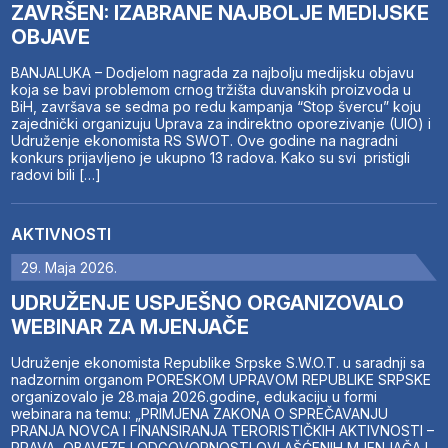
ZAVRŠEN: IZABRANE NAJBOLJE MEDIJSKE
OBJAVE
BANJALUKA – Dodjelom nagrada za najbolju medijsku objavu
koja se bavi problemom crnog tržišta duvanskih proizvoda u
BiH, završava se sedma po redu kampanja “Stop švercu” koju
zajednički organizuju Uprava za indirektno oporezivanje (UIO) i
Udruženje ekonomista RS SWOT. Ove godine na nagradni
konkurs prijavljeno je ukupno 13 radova. Kako su svi pristigli
radovi bili […]
AKTIVNOSTI
29. Maja 2026.
UDRUŽENJE USPJEŠNO ORGANIZOVALO
WEBINAR ZA MJENJAČE
Udruženje ekonomista Republike Srpske S.W.O.T. u saradnji sa
nadzornim organom PORESKOM UPRAVOM REPUBLIKE SRPSKE
organizovalo je 28.maja 2026.godine, edukaciju u formi
webinara na temu: „PRIMJENA ZAKONA O SPREČAVANJU
PRANJA NOVCA I FINANSIRANJA TERORISTIČKIH AKTIVNOSTI –
PRAVA, OBAVEZE I ODGOVORNOSTI OVLAŠĆENIH MJENJAČA I