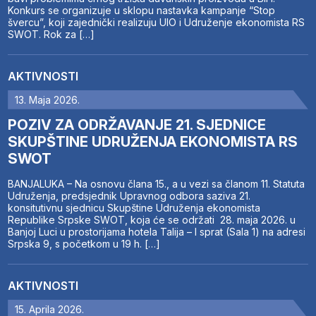
Konkurs se organizuje u sklopu nastavka kampanje “Stop
švercu”, koji zajednički realizuju UIO i Udruženje ekonomista RS
SWOT. Rok za […]
AKTIVNOSTI
13. Maja 2026.
POZIV ZA ODRŽAVANJE 21. SJEDNICE
SKUPŠTINE UDRUŽENJA EKONOMISTA RS
SWOT
BANJALUKA – Na osnovu člana 15., a u vezi sa članom 11. Statuta
Udruženja, predsjednik Upravnog odbora saziva 21.
konsitutivnu sjednicu Skupštine Udruženja ekonomista
Republike Srpske SWOT, koja će se održati 28. maja 2026. u
Banjoj Luci u prostorijama hotela Talija – I sprat (Sala 1) na adresi
Srpska 9, s početkom u 19 h. […]
AKTIVNOSTI
15. Aprila 2026.