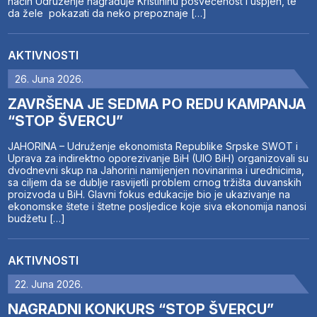
način Udruženje nagrađuje Kristininu posvećenost i uspjeh, te
da žele pokazati da neko prepoznaje […]
AKTIVNOSTI
26. Juna 2026.
ZAVRŠENA JE SEDMA PO REDU KAMPANJA
“STOP ŠVERCU”
JAHORINA – Udruženje ekonomista Republike Srpske SWOT i
Uprava za indirektno oporezivanje BiH (UIO BiH) organizovali su
dvodnevni skup na Jahorini namijenjen novinarima i urednicima,
sa ciljem da se dublje rasvijetli problem crnog tržišta duvanskih
proizvoda u BiH. Glavni fokus edukacije bio je ukazivanje na
ekonomske štete i štetne posljedice koje siva ekonomija nanosi
budžetu […]
AKTIVNOSTI
22. Juna 2026.
NAGRADNI KONKURS “STOP ŠVERCU”