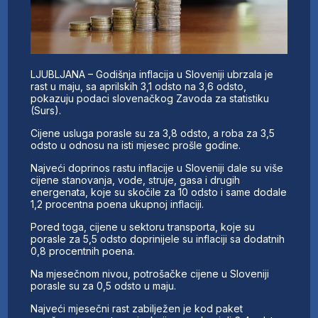
LJUBLJANA – Godišnja inflacija u Sloveniji ubrzala je
rast u maju, sa aprilskih 3,1 odsto na 3,6 odsto,
pokazuju podaci slovenačkog Zavoda za statistiku
(Surs).
Cijene usluga porasle su za 3,8 odsto, a roba za 3,5
odsto u odnosu na isti mjesec prošle godine.
Najveći doprinos rastu inflacije u Sloveniji dale su više
cijene stanovanja, vode, struje, gasa i drugih
energenata, koje su skočile za 10 odsto i same dodale
1,2 procentna poena ukupnoj inflaciji.
Pored toga, cijene u sektoru transporta, koje su
porasle za 5,5 odsto doprinijele su inflaciji sa dodatnih
0,8 procentnih poena.
Na mjesečnom nivou, potrošačke cijene u Sloveniji
porasle su za 0,5 odsto u maju.
Najveći mjesečni rast zabilježen je kod paket