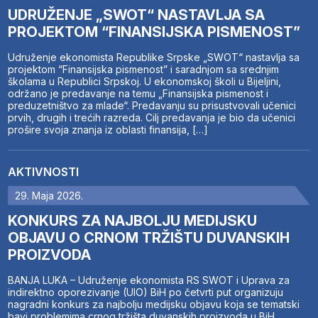
UDRUŽENJE „SWOT“ NASTAVLJA SA
PROJEKTOM “FINANSIJSKA PISMENOST”
Udruženje ekonomista Republike Srpske „SWOT“ nastavlja sa
projektom “Finansijska pismenost” i saradnjom sa srednjim
školama u Republici Srpskoj. U ekonomskoj školi u Bijeljini,
održano je predavanje na temu „Finansijska pismenost i
preduzetništvo za mlade“. Predavanju su prisustvovali učenici
prvih, drugih i trećih razreda. Cilj predavanja je bio da učenici
prošire svoja znanja iz oblasti finansija, […]
AKTIVNOSTI
29. Maja 2026.
KONKURS ZA NAJBOLJU MEDIJSKU
OBJAVU O CRNOM TRŽIŠTU DUVANSKIH
PROIZVODA
BANJA LUKA – Udruženje ekonomista RS SWOT i Uprava za
indirektno oporezivanje (UIO) BiH po četvrti put organizuju
nagradni konkurs za najbolju medijsku objavu koja se tematski
bavi problemima crnog tržišta duvanskih proizvoda u BiH.