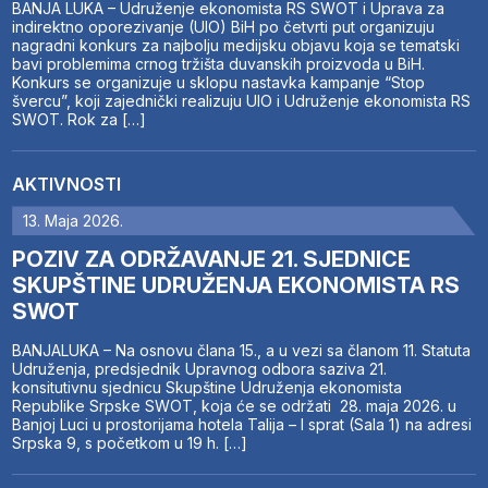
BANJA LUKA – Udruženje ekonomista RS SWOT i Uprava za
indirektno oporezivanje (UIO) BiH po četvrti put organizuju
nagradni konkurs za najbolju medijsku objavu koja se tematski
bavi problemima crnog tržišta duvanskih proizvoda u BiH.
Konkurs se organizuje u sklopu nastavka kampanje “Stop
švercu”, koji zajednički realizuju UIO i Udruženje ekonomista RS
SWOT. Rok za […]
AKTIVNOSTI
13. Maja 2026.
POZIV ZA ODRŽAVANJE 21. SJEDNICE
SKUPŠTINE UDRUŽENJA EKONOMISTA RS
SWOT
BANJALUKA – Na osnovu člana 15., a u vezi sa članom 11. Statuta
Udruženja, predsjednik Upravnog odbora saziva 21.
konsitutivnu sjednicu Skupštine Udruženja ekonomista
Republike Srpske SWOT, koja će se održati 28. maja 2026. u
Banjoj Luci u prostorijama hotela Talija – I sprat (Sala 1) na adresi
Srpska 9, s početkom u 19 h. […]