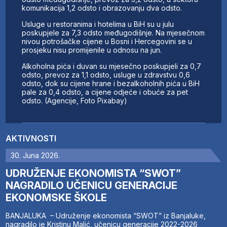
komunikacija 1,2 odsto i obrazovanju dva odsto.
Usluge u restoranima i hotelima u BiH su u julu
poskupjele za 7,3 odsto međugodišnje. Na mjesečnom
nivou potrošačke cijene u Bosni i Hercegovini se u
prosjeku nisu promijenile u odnosu na jun.
Alkoholna pića i duvan su mjesečno poskupjeli za 0,7
odsto, prevoz za 1,1 odsto, usluge u zdravstvu 0,6
odsto, dok su cijene hrane i bezalkoholnih pića u BiH
pale za 0,4 odsto, a cijene odjeće i obuće za pet
odsto. (Agencije, Foto Pixabay)
AKTIVNOSTI
30. Juna 2026.
UDRUŽENJE EKONOMISTA “SWOT”
NAGRADILO UČENICU GENERACIJE
EKONOMSKE ŠKOLE
BANJALUKA – Udruženje ekonomista “SWOT” iz Banjaluke,
nagradilo je Kristinu Malić, učenicu generacije 2022-2026