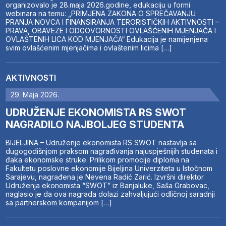
organizovalo je 28.maja 2026.godine, edukaciju u formi
webinara na temu: „PRIMJENA ZAKONA O SPREČAVANJU
PRANJA NOVCA I FINANSIRANJA TERORISTIČKIH AKTIVNOSTI –
PRAVA, OBAVEZE I ODGOVORNOSTI OVLAŠĆENIH MJENJAČA I
OVLAŠTENIH LICA KOD MJENJAČA“ Edukacija je namijenjena
svim ovlašćenim mjenjačima i ovlaštenim licima […]
AKTIVNOSTI
29. Maja 2026.
UDRUŽENJE EKONOMISTA RS SWOT
NAGRADILO NAJBOLJEG STUDENTA
BIJELJINA – Udruženje ekonomista RS SWOT nastavlja sa
dugogodišnjom praksom nagrađivanja najuspješnijih studenata i
đaka ekonomske struke. Prilikom promocije diploma na
Fakultetu poslovne ekonomije Bijeljina Univerziteta u Istočnom
Sarajevu, nagrađena je Nevena Radić Zarić. Izvršni direktor
Udruženja ekonomista “SWOT” iz Banjaluke, Saša Grabovac,
naglasio je da ova nagrada dolazi zahvaljujući odličnoj saradnji
sa partnerskom kompanijom […]