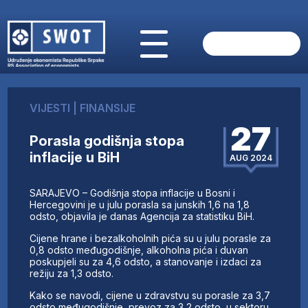
POČETNA
O NAMA
VIJESTI
|
FINANSIJE
VIJESTI
27
AKTUELNO
Porasla godišnja stopa
ANALIZE
inflacije u BiH
AUG 2024
KOMPANIJE
FINANSIJE
SARAJEVO – Godišnja stopa inflacije u Bosni i
IZ STRANIH MEDIJA
Hercegovini je u julu porasla sa junskih 1,6 na 1,8
odsto, objavila je danas Agencija za statistiku BiH.
AKTIVNOSTI
Cijene hrane i bezalkoholnih pića su u julu porasle za
SWOT INTERVJU
0,8 odsto međugodišnje, alkoholna pića i duvan
UČLANI SE
poskupjeli su za 4,6 odsto, a stanovanje i izdaci za
režiju za 1,3 odsto.
KONTAKT
Kako se navodi, cijene u zdravstvu su porasle za 3,7
odsto međugodišnje, prevoz za 3,2 odsto, u sektoru