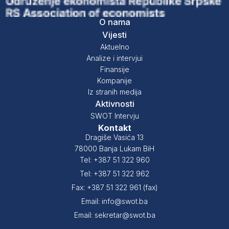
O nama
Vijesti
Aktuelno
Analize i intervjui
Finansije
Kompanije
Iz stranih medija
Aktivnosti
SWOT Intervju
Kontakt
Dragiše Vasića 13
78000 Banja Lukam BiH
Tel: +387 51 322 960
Tel: +387 51 322 962
Fax: +387 51 322 961 (fax)
Email: info@swot.ba
Email: sekretar@swot.ba