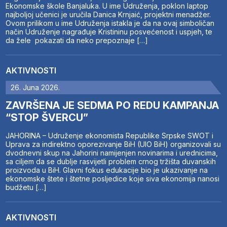
Ekonomske škole Banjaluka. U ime Udruženja, poklon laptop
najboljoj učenici je uručila Danica Krnjaić, projektni menadžer.
Ovom prilikom u ime Udruženja istakla je da na ovaj simboličan
način Udruženje nagrađuje Kristininu posvećenost i uspjeh, te
da žele pokazati da neko prepoznaje […]
AKTIVNOSTI
26. Juna 2026.
ZAVRŠENA JE SEDMA PO REDU KAMPANJA
“STOP ŠVERCU”
JAHORINA – Udruženje ekonomista Republike Srpske SWOT i
Uprava za indirektno oporezivanje BiH (UIO BiH) organizovali su
dvodnevni skup na Jahorini namijenjen novinarima i urednicima,
sa ciljem da se dublje rasvijetli problem crnog tržišta duvanskih
proizvoda u BiH. Glavni fokus edukacije bio je ukazivanje na
ekonomske štete i štetne posljedice koje siva ekonomija nanosi
budžetu […]
AKTIVNOSTI