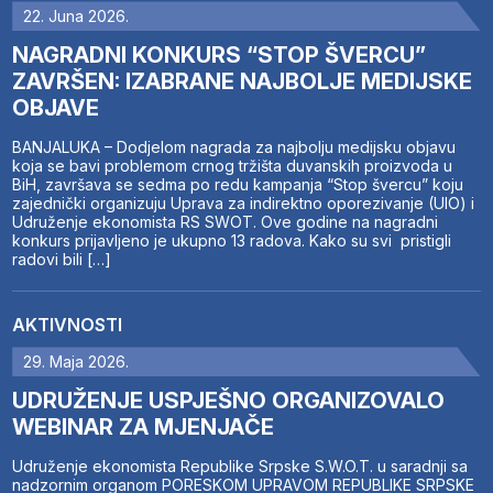
22. Juna 2026.
NAGRADNI KONKURS “STOP ŠVERCU”
ZAVRŠEN: IZABRANE NAJBOLJE MEDIJSKE
OBJAVE
BANJALUKA – Dodjelom nagrada za najbolju medijsku objavu
koja se bavi problemom crnog tržišta duvanskih proizvoda u
BiH, završava se sedma po redu kampanja “Stop švercu” koju
zajednički organizuju Uprava za indirektno oporezivanje (UIO) i
Udruženje ekonomista RS SWOT. Ove godine na nagradni
konkurs prijavljeno je ukupno 13 radova. Kako su svi pristigli
radovi bili […]
AKTIVNOSTI
29. Maja 2026.
UDRUŽENJE USPJEŠNO ORGANIZOVALO
WEBINAR ZA MJENJAČE
Udruženje ekonomista Republike Srpske S.W.O.T. u saradnji sa
nadzornim organom PORESKOM UPRAVOM REPUBLIKE SRPSKE