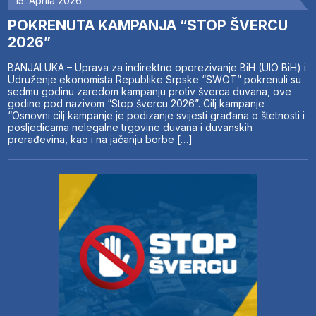
15. Aprila 2026.
POKRENUTA KAMPANJA “STOP ŠVERCU
2026”
BANJALUKA – Uprava za indirektno oporezivanje BiH (UIO BiH) i
Udruženje ekonomista Republike Srpske “SWOT” pokrenuli su
sedmu godinu zaredom kampanju protiv šverca duvana, ove
godine pod nazivom “Stop švercu 2026”. Cilj kampanje
“Osnovni cilj kampanje je podizanje svijesti građana o štetnosti i
posljedicama nelegalne trgovine duvana i duvanskih
prerađevina, kao i na jačanju borbe […]