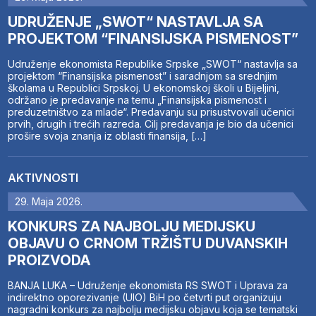
UDRUŽENJE „SWOT“ NASTAVLJA SA
PROJEKTOM “FINANSIJSKA PISMENOST”
Udruženje ekonomista Republike Srpske „SWOT“ nastavlja sa
projektom “Finansijska pismenost” i saradnjom sa srednjim
školama u Republici Srpskoj. U ekonomskoj školi u Bijeljini,
održano je predavanje na temu „Finansijska pismenost i
preduzetništvo za mlade“. Predavanju su prisustvovali učenici
prvih, drugih i trećih razreda. Cilj predavanja je bio da učenici
prošire svoja znanja iz oblasti finansija, […]
AKTIVNOSTI
29. Maja 2026.
KONKURS ZA NAJBOLJU MEDIJSKU
OBJAVU O CRNOM TRŽIŠTU DUVANSKIH
PROIZVODA
BANJA LUKA – Udruženje ekonomista RS SWOT i Uprava za
indirektno oporezivanje (UIO) BiH po četvrti put organizuju
nagradni konkurs za najbolju medijsku objavu koja se tematski