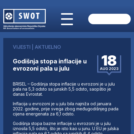
POČETNA
O NAMA
VIJESTI
|
AKTUELNO
VIJESTI
18
AKTUELNO
Godišnja stopa inflacije u
ANALIZE
evrozoni pala u julu
AUG 2023
KOMPANIJE
FINANSIJE
BRISEL – Godišnja stopa inflacije u evrozoni je u julu
IZ STRANIH MEDIJA
pala na 5,3 odsto sa junskih 5,5 odsto, saopštio je
danas Evrostat.
AKTIVNOSTI
Inflacija u evrozoni je u julu bila najniža od januara
SWOT INTERVJU
2022. godine, prije svega zbog međugodišnjeg pada
UČLANI SE
cijena energenata za 6,1 odsto.
KONTAKT
Godišnja stopa bazne inflacije u evrozoni je u julu
iznosila 5,5 odsto, što je isto kao u junu. U EU je julska
inflacija pala na 6,1 odsto sa junskih 6,4 odsto.