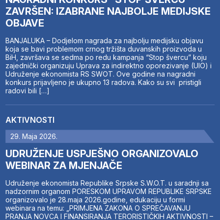
ZAVRŠEN: IZABRANE NAJBOLJE MEDIJSKE
OBJAVE
BANJALUKA – Dodjelom nagrada za najbolju medijsku objavu
koja se bavi problemom crnog tržišta duvanskih proizvoda u
BiH, završava se sedma po redu kampanja “Stop švercu” koju
zajednički organizuju Uprava za indirektno oporezivanje (UIO) i
Udruženje ekonomista RS SWOT. Ove godine na nagradni
konkurs prijavljeno je ukupno 13 radova. Kako su svi pristigli
radovi bili […]
AKTIVNOSTI
29. Maja 2026.
UDRUŽENJE USPJEŠNO ORGANIZOVALO
WEBINAR ZA MJENJAČE
Udruženje ekonomista Republike Srpske S.W.O.T. u saradnji sa
nadzornim organom PORESKOM UPRAVOM REPUBLIKE SRPSKE
organizovalo je 28.maja 2026.godine, edukaciju u formi
webinara na temu: „PRIMJENA ZAKONA O SPREČAVANJU
PRANJA NOVCA I FINANSIRANJA TERORISTIČKIH AKTIVNOSTI –