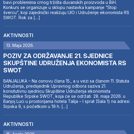
bavi problemima crnog tržišta duvanskih proizvoda u BiH.
Konkurs se organizuje u sklopu nastavka kampanje “Stop
švercu”, koji zajednički realizuju UIO i Udruženje ekonomista RS
SWOT. Rok za […]
AKTIVNOSTI
13. Maja 2026.
POZIV ZA ODRŽAVANJE 21. SJEDNICE
SKUPŠTINE UDRUŽENJA EKONOMISTA RS
SWOT
BANJALUKA – Na osnovu člana 15., a u vezi sa članom 11. Statuta
Udruženja, predsjednik Upravnog odbora saziva 21.
konsitutivnu sjednicu Skupštine Udruženja ekonomista
Republike Srpske SWOT, koja će se održati 28. maja 2026. u
Banjoj Luci u prostorijama hotela Talija – I sprat (Sala 1) na adresi
Srpska 9, s početkom u 19 h. […]
AKTIVNOSTI