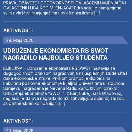
PRAVA, OBAVEZE I ODGOVORNOSTI OVLAŠĆENIH MJENJAČA I
OVLAŠTENIH LICA KOD MJENJAČA“ Edukacija je namijenjena
svim ovlašćenim mjenjačima i ovlaštenim licima […]
AKTIVNOSTI
29. Maja 2026.
UDRUŽENJE EKONOMISTA RS SWOT
NAGRADILO NAJBOLJEG STUDENTA
BIJELJINA – Udruženje ekonomista RS SWOT nastavlja sa
dugogodišnjom praksom nagrađivanja najuspješnijih studenata i
đaka ekonomske struke. Prilikom promocije diploma na
Fakultetu poslovne ekonomije Bijeljina Univerziteta u Istočnom
Sarajevu, nagrađena je Nevena Radić Zarić. Izvršni direktor
Udruženja ekonomista “SWOT” iz Banjaluke, Saša Grabovac,
naglasio je da ova nagrada dolazi zahvaljujući odličnoj saradnji
sa partnerskom kompanijom […]
AKTIVNOSTI
29. Maja 2026.