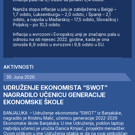
Najniža stopa inflacije u julu je zabilježena u Belgiji –
1,7 odsto, Luksemburgu – 2,0 odsto, i Španiji – 2,1
odsto, a najviša u Mađarskoj – 17,5 odsto, Slovačkoj i
Poljskoj – po 10,3 odsto.
Inflacija u evrozoni i Evropskoj uniji je značajno pala u
odnosu na isti mjesec 2022. godine, kada je ona
iznosila 8,9 odsto u evrozoni i 9,8 odsto u EU.
AKTIVNOSTI
30. Juna 2026.
UDRUŽENJE EKONOMISTA “SWOT”
NAGRADILO UČENICU GENERACIJE
EKONOMSKE ŠKOLE
BANJALUKA – Udruženje ekonomista “SWOT” iz Banjaluke,
nagradilo je Kristinu Malić, učenicu generacije 2022-2026
Ekonomske škole Banjaluka. U ime Udruženja, poklon laptop
najboljoj učenici je uručila Danica Krnjaić, projektni menadžer.
Ovom prilikom u ime Udruženja istakla je da na ovaj simboličan