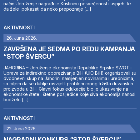
način Udruženje nagrađuje Kristininu posvećenost i uspjeh, te
da žele pokazati da neko prepoznaje […]
AKTIVNOSTI
26. Juna 2026.
ZAVRŠENA JE SEDMA PO REDU KAMPANJA
“STOP ŠVERCU”
JAHORINA – Udruženje ekonomista Republike Srpske SWOT i
Uprava za indirektno oporezivanje BiH (UIO BiH) organizovali su
dvodnevni skup na Jahorini namijenjen novinarima i urednicima,
sa ciljem da se dublje rasvijetli problem crnog tržišta duvanskih
proizvoda u BiH. Glavni fokus edukacije bio je ukazivanje na
ekonomske štete i štetne posljedice koje siva ekonomija nanosi
budžetu […]
AKTIVNOSTI
22. Juna 2026.
NAGRADNI KONKURS “STOP ŠVERCU”