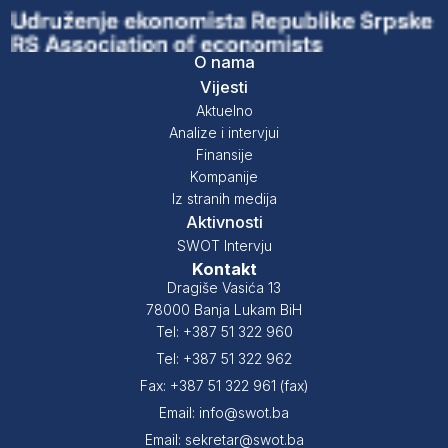
O nama
Vijesti
Aktuelno
Analize i intervjui
Finansije
Kompanije
Iz stranih medija
Aktivnosti
SWOT Intervju
Kontakt
Dragiše Vasića 13
78000 Banja Lukam BiH
Tel: +387 51 322 960
Tel: +387 51 322 962
Fax: +387 51 322 961 (fax)
Email: info@swot.ba
Email: sekretar@swot.ba