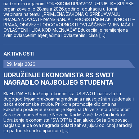
nadzornim organom PORESKOM UPRAVOM REPUBLIKE SRPSKE
organizovalo je 28.maja 2026.godine, edukaciju u formi
webinara na temu: „PRIMJENA ZAKONA O SPREČAVANJU
PRANJA NOVCA I FINANSIRANJA TERORISTIČKIH AKTIVNOSTI –
PRAVA, OBAVEZE I ODGOVORNOSTI OVLAŠĆENIH MJENJAČA I
OVLAŠTENIH LICA KOD MJENJAČA“ Edukacija je namijenjena
svim ovlašćenim mjenjačima i ovlaštenim licima […]
AKTIVNOSTI
29. Maja 2026.
UDRUŽENJE EKONOMISTA RS SWOT
NAGRADILO NAJBOLJEG STUDENTA
BIJELJINA – Udruženje ekonomista RS SWOT nastavlja sa
dugogodišnjom praksom nagrađivanja najuspješnijih studenata i
đaka ekonomske struke. Prilikom promocije diploma na
Fakultetu poslovne ekonomije Bijeljina Univerziteta u Istočnom
Sarajevu, nagrađena je Nevena Radić Zarić. Izvršni direktor
Udruženja ekonomista “SWOT” iz Banjaluke, Saša Grabovac,
naglasio je da ova nagrada dolazi zahvaljujući odličnoj saradnji
sa partnerskom kompanijom […]