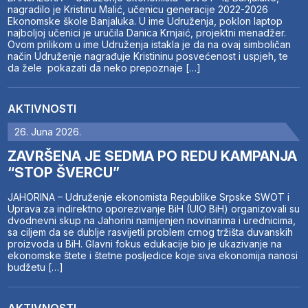
nagradilo je Kristinu Malić, učenicu generacije 2022-2026
Ekonomske škole Banjaluka. U ime Udruženja, poklon laptop
najboljoj učenici je uručila Danica Krnjaić, projektni menadžer.
Ovom prilikom u ime Udruženja istakla je da na ovaj simboličan
način Udruženje nagrađuje Kristininu posvećenost i uspjeh, te
da žele pokazati da neko prepoznaje […]
AKTIVNOSTI
26. Juna 2026.
ZAVRŠENA JE SEDMA PO REDU KAMPANJA
“STOP ŠVERCU”
JAHORINA – Udruženje ekonomista Republike Srpske SWOT i
Uprava za indirektno oporezivanje BiH (UIO BiH) organizovali su
dvodnevni skup na Jahorini namijenjen novinarima i urednicima,
sa ciljem da se dublje rasvijetli problem crnog tržišta duvanskih
proizvoda u BiH. Glavni fokus edukacije bio je ukazivanje na
ekonomske štete i štetne posljedice koje siva ekonomija nanosi
budžetu […]