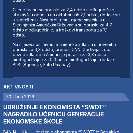
odsto.
Cijene hrane su porasle za 2,4 odsto međugodišnje,
ubrzavši u odnosu na oktobarskih 2,1 odsto, dodaje se
u saopštenju. Nasuprot tome, cijene smještaja u
Sjedinjenim Američkim Državama su porasle za 4,7
odsto međugodišnje, a troškovi transporta za 7,1
odsto.
Na mjesečnom nivou je američka inflacija u novembru
porasla za 0,3 odsto, prenosi CNN. Godišnja stopa
bazne inflacije u Americi je porasla za 3,3 odsto
međugodišnje i za 0,3 odsto međugodišnje, dodaje
BLS. (Agencije, Foto Pixabay)
AKTIVNOSTI
30. Juna 2026.
UDRUŽENJE EKONOMISTA “SWOT”
NAGRADILO UČENICU GENERACIJE
EKONOMSKE ŠKOLE
BANJALUKA – Udruženje ekonomista “SWOT” iz Banjaluke,