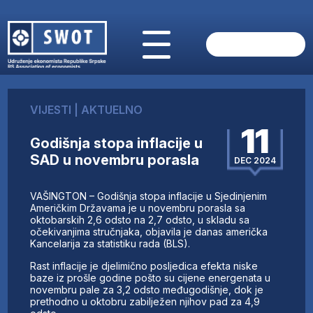
POČETNA
O NAMA
VIJESTI
|
AKTUELNO
VIJESTI
11
AKTUELNO
Godišnja stopa inflacije u
ANALIZE
SAD u novembru porasla
DEC 2024
KOMPANIJE
FINANSIJE
VAŠINGTON – Godišnja stopa inflacije u Sjedinjenim
IZ STRANIH MEDIJA
Američkim Državama je u novembru porasla sa
oktobarskih 2,6 odsto na 2,7 odsto, u skladu sa
AKTIVNOSTI
očekivanjima stručnjaka, objavila je danas američka
Kancelarija za statistiku rada (BLS).
SWOT INTERVJU
UČLANI SE
Rast inflacije je djelimično posljedica efekta niske
baze iz prošle godine pošto su cijene energenata u
KONTAKT
novembru pale za 3,2 odsto međugodišnje, dok je
prethodno u oktobru zabilježen njihov pad za 4,9