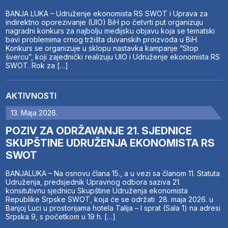
BANJA LUKA – Udruženje ekonomista RS SWOT i Uprava za
indirektno oporezivanje (UIO) BiH po četvrti put organizuju
nagradni konkurs za najbolju medijsku objavu koja se tematski
bavi problemima crnog tržišta duvanskih proizvoda u BiH.
Konkurs se organizuje u sklopu nastavka kampanje “Stop
švercu”, koji zajednički realizuju UIO i Udruženje ekonomista RS
SWOT. Rok za […]
AKTIVNOSTI
13. Maja 2026.
POZIV ZA ODRŽAVANJE 21. SJEDNICE
SKUPŠTINE UDRUŽENJA EKONOMISTA RS
SWOT
BANJALUKA – Na osnovu člana 15., a u vezi sa članom 11. Statuta
Udruženja, predsjednik Upravnog odbora saziva 21.
konsitutivnu sjednicu Skupštine Udruženja ekonomista
Republike Srpske SWOT, koja će se održati 28. maja 2026. u
Banjoj Luci u prostorijama hotela Talija – I sprat (Sala 1) na adresi
Srpska 9, s početkom u 19 h. […]