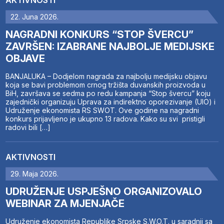
AKTIVNOSTI
22. Juna 2026.
NAGRADNI KONKURS “STOP ŠVERCU”
ZAVRŠEN: IZABRANE NAJBOLJE MEDIJSKE
OBJAVE
BANJALUKA – Dodjelom nagrada za najbolju medijsku objavu
koja se bavi problemom crnog tržišta duvanskih proizvoda u
BiH, završava se sedma po redu kampanja “Stop švercu” koju
zajednički organizuju Uprava za indirektno oporezivanje (UIO) i
Udruženje ekonomista RS SWOT. Ove godine na nagradni
konkurs prijavljeno je ukupno 13 radova. Kako su svi pristigli
radovi bili […]
AKTIVNOSTI
29. Maja 2026.
UDRUŽENJE USPJEŠNO ORGANIZOVALO
WEBINAR ZA MJENJAČE
Udruženje ekonomista Republike Srpske S.W.O.T. u saradnji sa