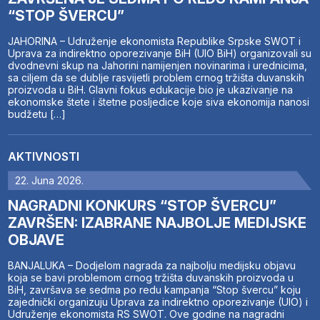
“STOP ŠVERCU”
JAHORINA – Udruženje ekonomista Republike Srpske SWOT i
Uprava za indirektno oporezivanje BiH (UIO BiH) organizovali su
dvodnevni skup na Jahorini namijenjen novinarima i urednicima,
sa ciljem da se dublje rasvijetli problem crnog tržišta duvanskih
proizvoda u BiH. Glavni fokus edukacije bio je ukazivanje na
ekonomske štete i štetne posljedice koje siva ekonomija nanosi
budžetu […]
AKTIVNOSTI
22. Juna 2026.
NAGRADNI KONKURS “STOP ŠVERCU”
ZAVRŠEN: IZABRANE NAJBOLJE MEDIJSKE
OBJAVE
BANJALUKA – Dodjelom nagrada za najbolju medijsku objavu
koja se bavi problemom crnog tržišta duvanskih proizvoda u
BiH, završava se sedma po redu kampanja “Stop švercu” koju
zajednički organizuju Uprava za indirektno oporezivanje (UIO) i
Udruženje ekonomista RS SWOT. Ove godine na nagradni