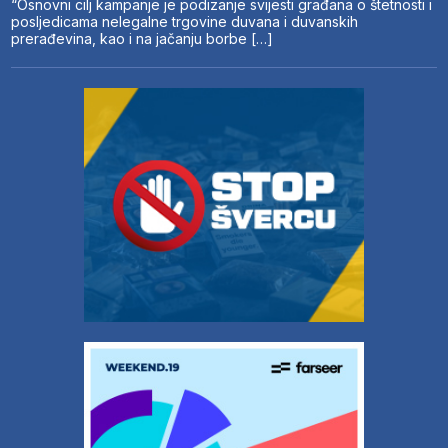
“Osnovni cilj kampanje je podizanje svijesti građana o štetnosti i
posljedicama nelegalne trgovine duvana i duvanskih
prerađevina, kao i na jačanju borbe […]