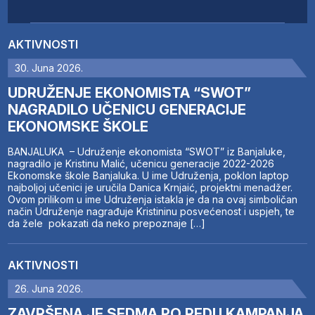
AKTIVNOSTI
30. Juna 2026.
UDRUŽENJE EKONOMISTA “SWOT”
NAGRADILO UČENICU GENERACIJE
EKONOMSKE ŠKOLE
BANJALUKA – Udruženje ekonomista “SWOT” iz Banjaluke,
nagradilo je Kristinu Malić, učenicu generacije 2022-2026
Ekonomske škole Banjaluka. U ime Udruženja, poklon laptop
najboljoj učenici je uručila Danica Krnjaić, projektni menadžer.
Ovom prilikom u ime Udruženja istakla je da na ovaj simboličan
način Udruženje nagrađuje Kristininu posvećenost i uspjeh, te
da žele pokazati da neko prepoznaje […]
AKTIVNOSTI
26. Juna 2026.
ZAVRŠENA JE SEDMA PO REDU KAMPANJA