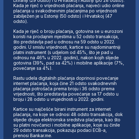
Litvaniji (29 odsto) i u Hrvatskoj i Austriji (po 28 odsto).
Kada je riječ o vrijednosti plaćanja, najveći udio online
plaćanja u svakodnevnim plaćanjima po vrijednosti
zabilježen je u Estoniji (50 odsto) i Hrvatskoj (47
odsto).
Kada je riječ o broju plaćanja, gotovina se u eurozoni
koristi na prodajnim mjestima u 52 odsto transakcija,
što predstavlja pad u odnosu na 59 odsto u 2022.
godini. U smislu vrijednosti, kartice su najdominantniji
platni instrument (s udjelom od 45%, što je pad u
odnosu na 46% u 2022. godini), nakon kojih slijede
gotovina (39%, pad sa 42%) i mobilne aplikacije (7%,
povećanje sa 4%).
Rastu udela digitalnih plaćanja doprinosi povećanje
internet plaćanja, koja čine 21 odsto svakodnevnih
plaćanja potrošača prema broju i 36 odsto prema
vrijednosti, što predstavlja povećanje sa 17 odsto u
broju i 28 odsto u vrujednosti u 2022. godini.
Kartice su najčešće birani instrument za internet
plaćanja, na koje se odnosi 48 odsto transakcija, dok
slijede druga elektronska sredstva plaćanja, kao što
su platni novčanici i mobilne aplikacije, koje su činile
29 odsto transakcija, pokazuju podaci ECB-a,
prenosi Bankar.me.