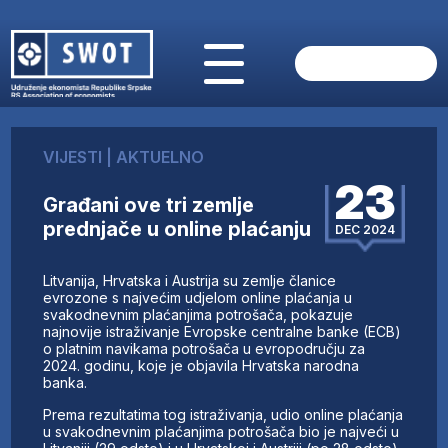
POČETNA
O NAMA
VIJESTI
|
AKTUELNO
VIJESTI
23
AKTUELNO
Građani ove tri zemlje
ANALIZE
prednjače u online plaćanju
DEC 2024
KOMPANIJE
FINANSIJE
Litvanija, Hrvatska i Austrija su zemlje članice
IZ STRANIH MEDIJA
evrozone s najvećim udjelom online plaćanja u
svakodnevnim plaćanjima potrošača, pokazuje
AKTIVNOSTI
najnovije istraživanje Evropske centralne banke (ECB)
o platnim navikama potrošača u evropodručju za
SWOT INTERVJU
2024. godinu, koje je objavila Hrvatska narodna
UČLANI SE
banka.
KONTAKT
Prema rezultatima tog istraživanja, udio online plaćanja
u svakodnevnim plaćanjima potrošača bio je najveći u