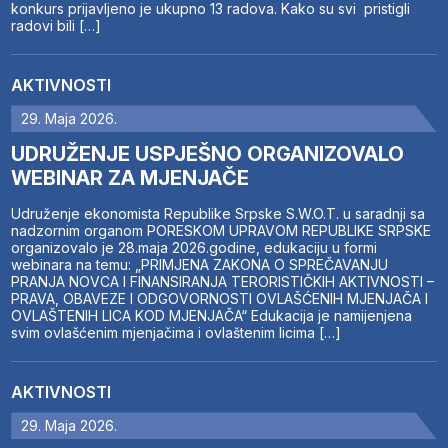
konkurs prijavljeno je ukupno 13 radova. Kako su svi pristigli
radovi bili […]
AKTIVNOSTI
29. Maja 2026.
UDRUŽENJE USPJEŠNO ORGANIZOVALO
WEBINAR ZA MJENJAČE
Udruženje ekonomista Republike Srpske S.W.O.T. u saradnji sa
nadzornim organom PORESKOM UPRAVOM REPUBLIKE SRPSKE
organizovalo je 28.maja 2026.godine, edukaciju u formi
webinara na temu: „PRIMJENA ZAKONA O SPREČAVANJU
PRANJA NOVCA I FINANSIRANJA TERORISTIČKIH AKTIVNOSTI –
PRAVA, OBAVEZE I ODGOVORNOSTI OVLAŠĆENIH MJENJAČA I
OVLAŠTENIH LICA KOD MJENJAČA“ Edukacija je namijenjena
svim ovlašćenim mjenjačima i ovlaštenim licima […]
AKTIVNOSTI
29. Maja 2026.