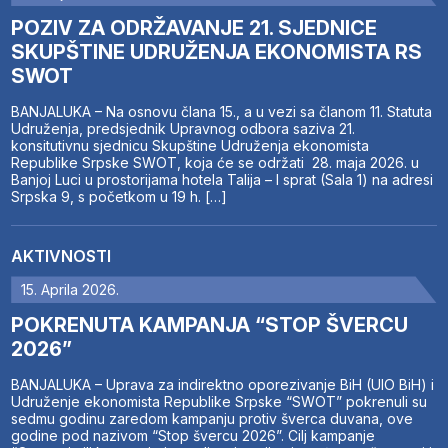
POZIV ZA ODRŽAVANJE 21. SJEDNICE
SKUPŠTINE UDRUŽENJA EKONOMISTA RS
SWOT
BANJALUKA – Na osnovu člana 15., a u vezi sa članom 11. Statuta
Udruženja, predsjednik Upravnog odbora saziva 21.
konsitutivnu sjednicu Skupštine Udruženja ekonomista
Republike Srpske SWOT, koja će se održati 28. maja 2026. u
Banjoj Luci u prostorijama hotela Talija – I sprat (Sala 1) na adresi
Srpska 9, s početkom u 19 h. […]
AKTIVNOSTI
15. Aprila 2026.
POKRENUTA KAMPANJA “STOP ŠVERCU
2026”
BANJALUKA – Uprava za indirektno oporezivanje BiH (UIO BiH) i
Udruženje ekonomista Republike Srpske “SWOT” pokrenuli su
sedmu godinu zaredom kampanju protiv šverca duvana, ove
godine pod nazivom “Stop švercu 2026”. Cilj kampanje