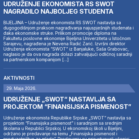
UDRUŽENJE EKONOMISTA RS SWOT
NAGRADILO NAJBOLJEG STUDENTA
BIJELJINA – Udruženje ekonomista RS SWOT nastavlja sa
dugogodišnjom praksom nagrađivanja najuspješnijih studenata i
đaka ekonomske struke. Prilikom promocije diploma na
Fakultetu poslovne ekonomije Bijeljina Univerziteta u Istočnom
Sarajevu, nagrađena je Nevena Radić Zarić. Izvršni direktor
Udruženja ekonomista “SWOT” iz Banjaluke, Saša Grabovac,
naglasio je da ova nagrada dolazi zahvaljujući odličnoj saradnji
sa partnerskom kompanijom […]
AKTIVNOSTI
29. Maja 2026.
UDRUŽENJE „SWOT“ NASTAVLJA SA
PROJEKTOM “FINANSIJSKA PISMENOST”
Udruženje ekonomista Republike Srpske „SWOT“ nastavlja sa
projektom “Finansijska pismenost” i saradnjom sa srednjim
školama u Republici Srpskoj. U ekonomskoj školi u Bijeljini,
održano je predavanje na temu „Finansijska pismenost i
preduzetništvo za mlade“. Predavanju su prisustvovali učenici