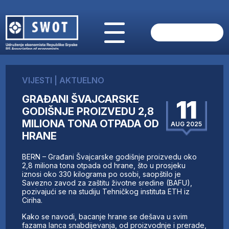
POČETNA
O NAMA
VIJESTI
|
AKTUELNO
VIJESTI
GRAĐANI ŠVAJCARSKE
AKTUELNO
11
GODIŠNJE PROIZVEDU 2,8
ANALIZE
MILIONA TONA OTPADA OD
AUG 2025
KOMPANIJE
HRANE
FINANSIJE
IZ STRANIH MEDIJA
BERN – Građani Švajcarske godišnje proizvedu oko
2,8 miliona tona otpada od hrane, što u prosjeku
AKTIVNOSTI
iznosi oko 330 kilograma po osobi, saopštilo je
SWOT INTERVJU
Savezno zavod za zaštitu životne sredine (BAFU),
pozivajući se na studiju Tehničkog instituta ETH iz
UČLANI SE
Ciriha.
KONTAKT
Kako se navodi, bacanje hrane se dešava u svim
fazama lanca snabdijevanja, od proizvodnje i prerade,