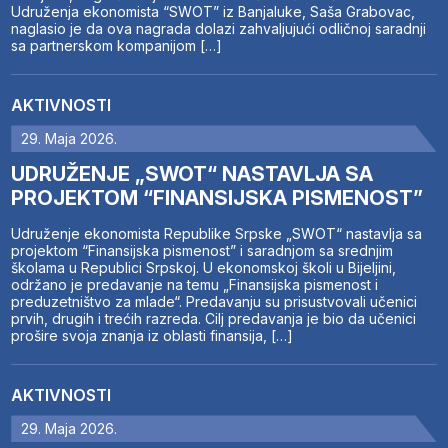
Udruženja ekonomista “SWOT” iz Banjaluke, Saša Grabovac,
naglasio je da ova nagrada dolazi zahvaljujući odličnoj saradnji
sa partnerskom kompanijom […]
AKTIVNOSTI
29. Maja 2026.
UDRUŽENJE „SWOT“ NASTAVLJA SA
PROJEKTOM “FINANSIJSKA PISMENOST”
Udruženje ekonomista Republike Srpske „SWOT“ nastavlja sa
projektom “Finansijska pismenost” i saradnjom sa srednjim
školama u Republici Srpskoj. U ekonomskoj školi u Bijeljini,
održano je predavanje na temu „Finansijska pismenost i
preduzetništvo za mlade“. Predavanju su prisustvovali učenici
prvih, drugih i trećih razreda. Cilj predavanja je bio da učenici
prošire svoja znanja iz oblasti finansija, […]
AKTIVNOSTI
29. Maja 2026.