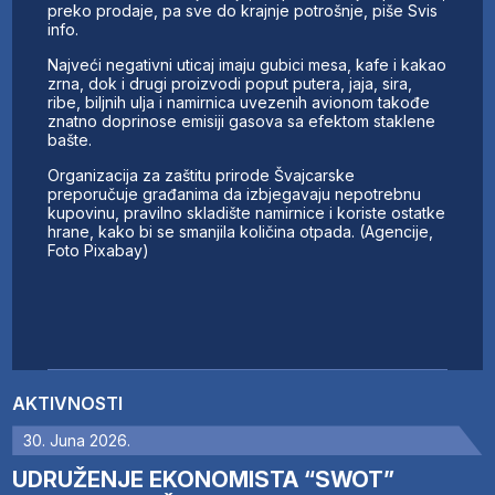
preko prodaje, pa sve do krajnje potrošnje, piše Svis
info.
Najveći negativni uticaj imaju gubici mesa, kafe i kakao
zrna, dok i drugi proizvodi poput putera, jaja, sira,
ribe, biljnih ulja i namirnica uvezenih avionom takođe
znatno doprinose emisiji gasova sa efektom staklene
bašte.
Organizacija za zaštitu prirode Švajcarske
preporučuje građanima da izbjegavaju nepotrebnu
kupovinu, pravilno skladište namirnice i koriste ostatke
hrane, kako bi se smanjila količina otpada. (Agencije,
Foto Pixabay)
AKTIVNOSTI
30. Juna 2026.
UDRUŽENJE EKONOMISTA “SWOT”