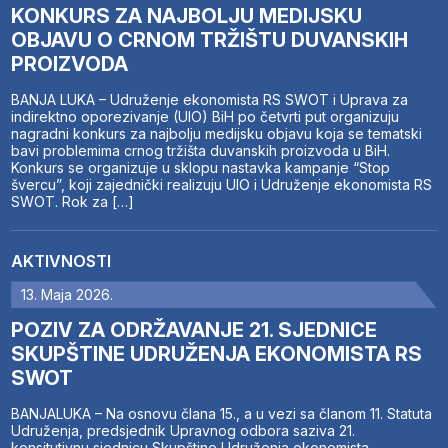
KONKURS ZA NAJBOLJU MEDIJSKU
OBJAVU O CRNOM TRŽIŠTU DUVANSKIH
PROIZVODA
BANJA LUKA – Udruženje ekonomista RS SWOT i Uprava za
indirektno oporezivanje (UIO) BiH po četvrti put organizuju
nagradni konkurs za najbolju medijsku objavu koja se tematski
bavi problemima crnog tržišta duvanskih proizvoda u BiH.
Konkurs se organizuje u sklopu nastavka kampanje “Stop
švercu”, koji zajednički realizuju UIO i Udruženje ekonomista RS
SWOT. Rok za […]
AKTIVNOSTI
13. Maja 2026.
POZIV ZA ODRŽAVANJE 21. SJEDNICE
SKUPŠTINE UDRUŽENJA EKONOMISTA RS
SWOT
BANJALUKA – Na osnovu člana 15., a u vezi sa članom 11. Statuta
Udruženja, predsjednik Upravnog odbora saziva 21.
konsitutivnu sjednicu Skupštine Udruženja ekonomista