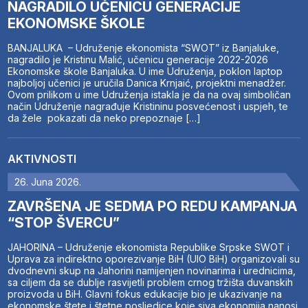
NAGRADILO UČENICU GENERACIJE
EKONOMSKE ŠKOLE
BANJALUKA – Udruženje ekonomista “SWOT” iz Banjaluke,
nagradilo je Kristinu Malić, učenicu generacije 2022-2026
Ekonomske škole Banjaluka. U ime Udruženja, poklon laptop
najboljoj učenici je uručila Danica Krnjaić, projektni menadžer.
Ovom prilikom u ime Udruženja istakla je da na ovaj simboličan
način Udruženje nagrađuje Kristininu posvećenost i uspjeh, te
da žele pokazati da neko prepoznaje […]
AKTIVNOSTI
26. Juna 2026.
ZAVRŠENA JE SEDMA PO REDU KAMPANJA
“STOP ŠVERCU”
JAHORINA – Udruženje ekonomista Republike Srpske SWOT i
Uprava za indirektno oporezivanje BiH (UIO BiH) organizovali su
dvodnevni skup na Jahorini namijenjen novinarima i urednicima,
sa ciljem da se dublje rasvijetli problem crnog tržišta duvanskih
proizvoda u BiH. Glavni fokus edukacije bio je ukazivanje na
ekonomske štete i štetne posljedice koje siva ekonomija nanosi