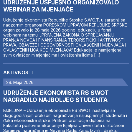
UDRUŽENJE USPJEŠNO ORGANIZOVALO
WEBINAR ZA MJENJAČE
Udruženje ekonomista Republike Srpske S.W.O.T. u saradnji sa
nadzornim organom PORESKOM UPRAVOM REPUBLIKE SRPSKE
organizovalo je 28.maja 2026.godine, edukaciju u formi
webinara na temu: „PRIMJENA ZAKONA O SPREČAVANJU
PRANJA NOVCA I FINANSIRANJA TERORISTIČKIH AKTIVNOSTI –
PRAVA, OBAVEZE I ODGOVORNOSTI OVLAŠĆENIH MJENJAČA I
OVLAŠTENIH LICA KOD MJENJAČA“ Edukacija je namijenjena
svim ovlašćenim mjenjačima i ovlaštenim licima […]
AKTIVNOSTI
29. Maja 2026.
UDRUŽENJE EKONOMISTA RS SWOT
NAGRADILO NAJBOLJEG STUDENTA
BIJELJINA – Udruženje ekonomista RS SWOT nastavlja sa
dugogodišnjom praksom nagrađivanja najuspješnijih studenata i
đaka ekonomske struke. Prilikom promocije diploma na
Fakultetu poslovne ekonomije Bijeljina Univerziteta u Istočnom
Sarajevu, nagrađena je Nevena Radić Zarić. Izvršni direktor