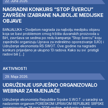
22. Juna 2026.
NAGRADNI KONKURS “STOP ŠVERCU”
ZAVRŠEN: IZABRANE NAJBOLJE MEDIJSKE
OBJAVE
BANJALUKA – Dodjelom nagrada za najbolju medijsku objavu
koja se bavi problemom crnog tržišta duvanskih proizvoda u
BiH, završava se sedma po redu kampanja “Stop švercu” koju
zajednički organizuju Uprava za indirektno oporezivanje (UIO) i
Udruženje ekonomista RS SWOT. Ove godine na nagradni
konkurs prijavljeno je ukupno 13 radova. Kako su svi pristigli
radovi bili […]
AKTIVNOSTI
29. Maja 2026.
UDRUŽENJE USPJEŠNO ORGANIZOVALO
WEBINAR ZA MJENJAČE
Udruženje ekonomista Republike Srpske S.W.O.T. u saradnji sa
nadzornim organom PORESKOM UPRAVOM REPUBLIKE SRPSKE
organizovalo je 28.maja 2026.godine, edukaciju u formi