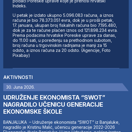
podaci Poreske uprave koje je prenosi hrvatski
Indeks.
U petak je izdato ukupno 5.096.083 računa, a iznos
računa je bio 78.373.051 evra, dok je u prošli petak,
17. januara, ukupan broj fiskalnih računa bio 7.195.480,
dok je za te račune plaćen iznos od 121.898.234 evra.
Prema podacima hrvatske Poreske uprave za danas,
do 11.00 sati, u poređenju sa prethodnom subotom,
broj računa u trgovinskim radnjama je manji za 15
odsto, a iznos računa za 20 odsto. (Agencije, Foto
Pixabay)
AKTIVNOSTI
30. Juna 2026.
UDRUŽENJE EKONOMISTA “SWOT”
NAGRADILO UČENICU GENERACIJE
EKONOMSKE ŠKOLE
BANJALUKA – Udruženje ekonomista “SWOT” iz Banjaluke,
nagradilo je Kristinu Malić, učenicu generacije 2022-2026