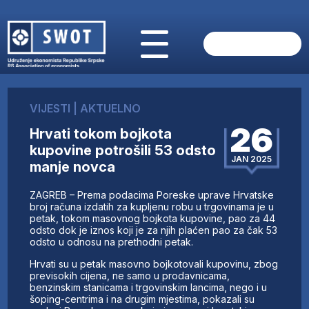
POČETNA
O NAMA
VIJESTI
|
AKTUELNO
VIJESTI
26
Hrvati tokom bojkota
AKTUELNO
kupovine potrošili 53 odsto
ANALIZE
JAN 2025
manje novca
KOMPANIJE
FINANSIJE
ZAGREB – Prema podacima Poreske uprave Hrvatske
IZ STRANIH MEDIJA
broj računa izdatih za kupljenu robu u trgovinama je u
petak, tokom masovnog bojkota kupovine, pao za 44
AKTIVNOSTI
odsto dok je iznos koji je za njih plaćen pao za čak 53
odsto u odnosu na prethodni petak.
SWOT INTERVJU
UČLANI SE
Hrvati su u petak masovno bojkotovali kupovinu, zbog
previsokih cijena, ne samo u prodavnicama,
KONTAKT
benzinskim stanicama i trgovinskim lancima, nego i u
šoping-centrima i na drugim mjestima, pokazali su