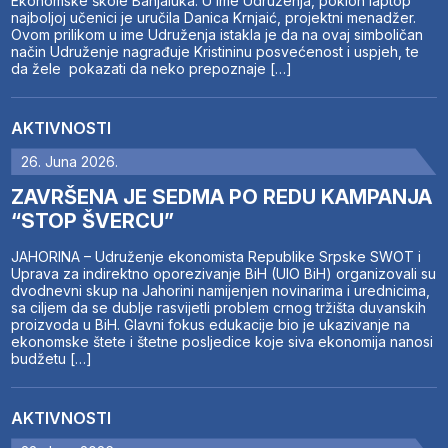
Ekonomske škole Banjaluka. U ime Udruženja, poklon laptop
najboljoj učenici je uručila Danica Krnjaić, projektni menadžer.
Ovom prilikom u ime Udruženja istakla je da na ovaj simboličan
način Udruženje nagrađuje Kristininu posvećenost i uspjeh, te
da žele pokazati da neko prepoznaje […]
AKTIVNOSTI
26. Juna 2026.
ZAVRŠENA JE SEDMA PO REDU KAMPANJA
“STOP ŠVERCU”
JAHORINA – Udruženje ekonomista Republike Srpske SWOT i
Uprava za indirektno oporezivanje BiH (UIO BiH) organizovali su
dvodnevni skup na Jahorini namijenjen novinarima i urednicima,
sa ciljem da se dublje rasvijetli problem crnog tržišta duvanskih
proizvoda u BiH. Glavni fokus edukacije bio je ukazivanje na
ekonomske štete i štetne posljedice koje siva ekonomija nanosi
budžetu […]
AKTIVNOSTI