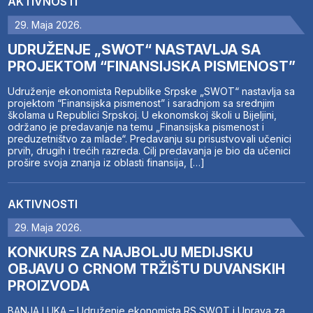
AKTIVNOSTI
29. Maja 2026.
UDRUŽENJE „SWOT“ NASTAVLJA SA
PROJEKTOM “FINANSIJSKA PISMENOST”
Udruženje ekonomista Republike Srpske „SWOT“ nastavlja sa
projektom “Finansijska pismenost” i saradnjom sa srednjim
školama u Republici Srpskoj. U ekonomskoj školi u Bijeljini,
održano je predavanje na temu „Finansijska pismenost i
preduzetništvo za mlade“. Predavanju su prisustvovali učenici
prvih, drugih i trećih razreda. Cilj predavanja je bio da učenici
prošire svoja znanja iz oblasti finansija, […]
AKTIVNOSTI
29. Maja 2026.
KONKURS ZA NAJBOLJU MEDIJSKU
OBJAVU O CRNOM TRŽIŠTU DUVANSKIH
PROIZVODA
BANJA LUKA – Udruženje ekonomista RS SWOT i Uprava za