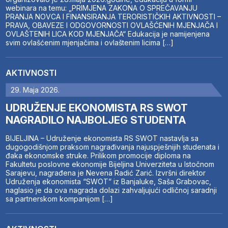
webinara na temu: „PRIMJENA ZAKONA O SPREČAVANJU
PRANJA NOVCA I FINANSIRANJA TERORISTIČKIH AKTIVNOSTI –
PRAVA, OBAVEZE I ODGOVORNOSTI OVLAŠĆENIH MJENJAČA I
OVLAŠTENIH LICA KOD MJENJAČA“ Edukacija je namijenjena
svim ovlašćenim mjenjačima i ovlaštenim licima […]
AKTIVNOSTI
29. Maja 2026.
UDRUŽENJE EKONOMISTA RS SWOT
NAGRADILO NAJBOLJEG STUDENTA
BIJELJINA – Udruženje ekonomista RS SWOT nastavlja sa
dugogodišnjom praksom nagrađivanja najuspješnijih studenata i
đaka ekonomske struke. Prilikom promocije diploma na
Fakultetu poslovne ekonomije Bijeljina Univerziteta u Istočnom
Sarajevu, nagrađena je Nevena Radić Zarić. Izvršni direktor
Udruženja ekonomista “SWOT” iz Banjaluke, Saša Grabovac,
naglasio je da ova nagrada dolazi zahvaljujući odličnoj saradnji
sa partnerskom kompanijom […]