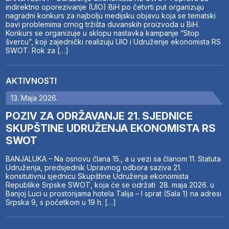
indirektno oporezivanje (UIO) BiH po četvrti put organizuju
nagradni konkurs za najbolju medijsku objavu koja se tematski
bavi problemima crnog tržišta duvanskih proizvoda u BiH.
Konkurs se organizuje u sklopu nastavka kampanje “Stop
švercu”, koji zajednički realizuju UIO i Udruženje ekonomista RS
SWOT. Rok za […]
AKTIVNOSTI
13. Maja 2026.
POZIV ZA ODRŽAVANJE 21. SJEDNICE
SKUPŠTINE UDRUŽENJA EKONOMISTA RS
SWOT
BANJALUKA – Na osnovu člana 15., a u vezi sa članom 11. Statuta
Udruženja, predsjednik Upravnog odbora saziva 21.
konsitutivnu sjednicu Skupštine Udruženja ekonomista
Republike Srpske SWOT, koja će se održati 28. maja 2026. u
Banjoj Luci u prostorijama hotela Talija – I sprat (Sala 1) na adresi
Srpska 9, s početkom u 19 h. […]