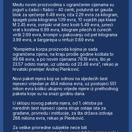
Među novim proizvodima s ograničenim cijenama su
jogurt u čašici i flašici – 40 centi, polutvrdi sir gauda
blok za sječenje 6.49 evra, riža 2.29 evra za kilogram,
špageti pola kilograma 1.09 evra, 10 svježih jaja klase
M 2.45 evra, svinjski vrat bez kosti 5.49 evra, juneći
vrat s kostima 6.99 evra, kilogram pilećih ili ćurećih
viršli 2.69 evra, krompir u pakovanju od pet kilograma
3.99 evra, a šargarepa u rinfuzi 0.89 evra.
“Kompletna korpa proizvoda kojima je sada
ograničena cijena, na kraju prošle godine koštala bi
99.68 evra, a po novim cijenama 76.19 evra, što je
23.57 odsto manje, uz uštedu od 23.49 evra”, rekao je
hrvatski premijer Andrej Plenković.
Novi paket mjera koji se odnosi na sljedećih šest
mjeseci vrijedan je 464 miliona evra, uz postojeći 551
milion evra koliko ukupno vrijede mjere iz prethodnog
paketa koje su na snazi godinu dana.
U sklopu novog paketa mjera, od 1. oktoba pa
narednih šest mjeseci cijena struje ostaje ista za
građane, privredu i institucije, za šta država izdvaja
288 miliona evra, rekao je Plenković.
Za velike privredne subjekte neće biti