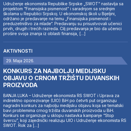
Udruženje ekonomista Republike Srpske „SWOT“ nastavlja sa
projektom “Finansijska pismenost” i saradnjom sa srednjim
školama u Republici Srpskoj. U ekonomskoj školi u Bijeljini,
održano je predavanje na temu „Finansijska pismenost i
preduzetništvo za mlade“. Predavanju su prisustvovali učenici
prvih, drugih i trećih razreda. Cilj predavanja je bio da učenici
prošire svoja znanja iz oblasti finansija, […]
AKTIVNOSTI
29. Maja 2026.
KONKURS ZA NAJBOLJU MEDIJSKU
OBJAVU O CRNOM TRŽIŠTU DUVANSKIH
PROIZVODA
BANJA LUKA – Udruženje ekonomista RS SWOT i Uprava za
indirektno oporezivanje (UIO) BiH po četvrti put organizuju
nagradni konkurs za najbolju medijsku objavu koja se tematski
bavi problemima crnog tržišta duvanskih proizvoda u BiH.
Konkurs se organizuje u sklopu nastavka kampanje “Stop
švercu”, koji zajednički realizuju UIO i Udruženje ekonomista RS
SWOT. Rok za […]