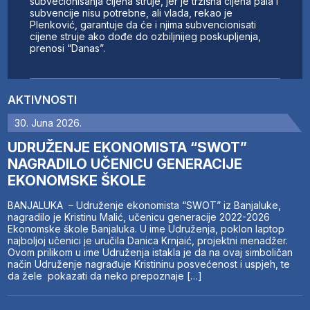
subvecionisanja cijena struje, jer je tržišna cijena pala i
subvencije nisu potrebne, ali vlada, rekao je
Plenković, garantuje da će i njima subvencionisati
cijene struje ako dođe do ozbiljnijeg poskupljenja,
prenosi “Danas”.
AKTIVNOSTI
30. Juna 2026.
UDRUŽENJE EKONOMISTA “SWOT”
NAGRADILO UČENICU GENERACIJE
EKONOMSKE ŠKOLE
BANJALUKA – Udruženje ekonomista “SWOT” iz Banjaluke,
nagradilo je Kristinu Malić, učenicu generacije 2022-2026
Ekonomske škole Banjaluka. U ime Udruženja, poklon laptop
najboljoj učenici je uručila Danica Krnjaić, projektni menadžer.
Ovom prilikom u ime Udruženja istakla je da na ovaj simboličan
način Udruženje nagrađuje Kristininu posvećenost i uspjeh, te
da žele pokazati da neko prepoznaje […]