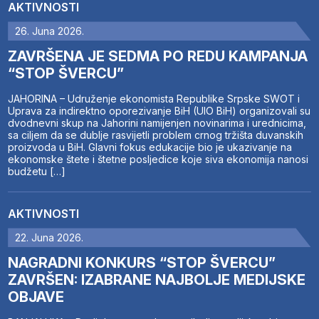
AKTIVNOSTI
26. Juna 2026.
ZAVRŠENA JE SEDMA PO REDU KAMPANJA
“STOP ŠVERCU”
JAHORINA – Udruženje ekonomista Republike Srpske SWOT i
Uprava za indirektno oporezivanje BiH (UIO BiH) organizovali su
dvodnevni skup na Jahorini namijenjen novinarima i urednicima,
sa ciljem da se dublje rasvijetli problem crnog tržišta duvanskih
proizvoda u BiH. Glavni fokus edukacije bio je ukazivanje na
ekonomske štete i štetne posljedice koje siva ekonomija nanosi
budžetu […]
AKTIVNOSTI
22. Juna 2026.
NAGRADNI KONKURS “STOP ŠVERCU”
ZAVRŠEN: IZABRANE NAJBOLJE MEDIJSKE
OBJAVE