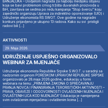
BANJALUKA – Dodjelom nagrada za najbolju medijsku objavu
koja se bavi problemom crnog tržišta duvanskih proizvoda u
BiH, završava se sedma po redu kampanja “Stop švercu” koju
zajednički organizuju Uprava za indirektno oporezivanje (UIO) i
Udruženje ekonomista RS SWOT. Ove godine na nagradni
konkurs prijavljeno je ukupno 13 radova. Kako su svi pristigli
radovi bili […]
AKTIVNOSTI
29. Maja 2026.
UDRUŽENJE USPJEŠNO ORGANIZOVALO
WEBINAR ZA MJENJAČE
Udruženje ekonomista Republike Srpske S.W.O.T. u saradnji sa
nadzornim organom PORESKOM UPRAVOM REPUBLIKE SRPSKE
organizovalo je 28.maja 2026.godine, edukaciju u formi
webinara na temu: „PRIMJENA ZAKONA O SPREČAVANJU
PRANJA NOVCA I FINANSIRANJA TERORISTIČKIH AKTIVNOSTI –
PRAVA, OBAVEZE I ODGOVORNOSTI OVLAŠĆENIH MJENJAČA I
OVLAŠTENIH LICA KOD MJENJAČA“ Edukacija je namijenjena
svim ovlašćenim mjenjačima i ovlaštenim licima […]