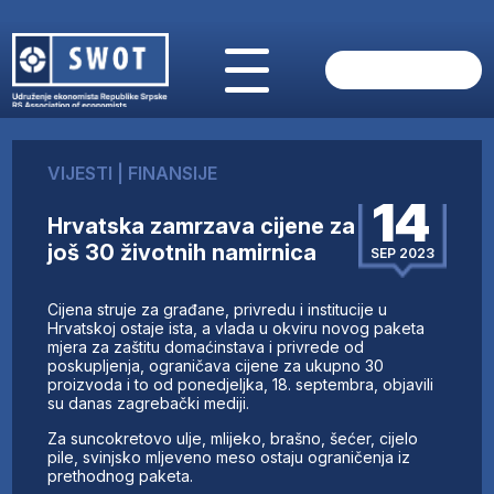
POČETNA
O NAMA
VIJESTI
|
FINANSIJE
VIJESTI
14
AKTUELNO
Hrvatska zamrzava cijene za
ANALIZE
još 30 životnih namirnica
SEP 2023
KOMPANIJE
FINANSIJE
Cijena struje za građane, privredu i institucije u
IZ STRANIH MEDIJA
Hrvatskoj ostaje ista, a vlada u okviru novog paketa
mjera za zaštitu domaćinstava i privrede od
AKTIVNOSTI
poskupljenja, ograničava cijene za ukupno 30
proizvoda i to od ponedjeljka, 18. septembra, objavili
SWOT INTERVJU
su danas zagrebački mediji.
UČLANI SE
Za suncokretovo ulje, mlijeko, brašno, šećer, cijelo
KONTAKT
pile, svinjsko mljeveno meso ostaju ograničenja iz
prethodnog paketa.