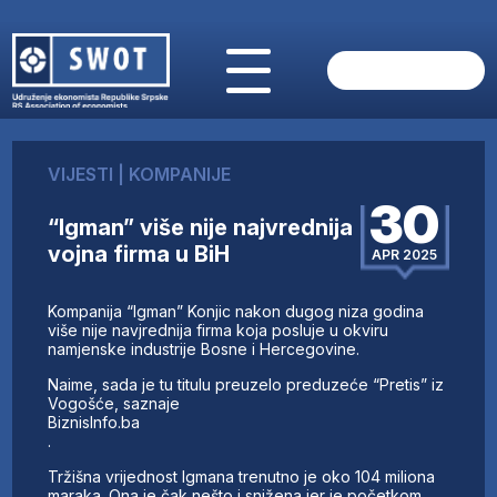
POČETNA
O NAMA
VIJESTI
|
KOMPANIJE
VIJESTI
30
AKTUELNO
“Igman” više nije najvrednija
ANALIZE
vojna firma u BiH
APR 2025
KOMPANIJE
FINANSIJE
Kompanija “Igman” Konjic nakon dugog niza godina
IZ STRANIH MEDIJA
više nije navjrednija firma koja posluje u okviru
namjenske industrije Bosne i Hercegovine.
AKTIVNOSTI
Naime, sada je tu titulu preuzelo preduzeće “Pretis” iz
SWOT INTERVJU
Vogošće, saznaje
UČLANI SE
BiznisInfo.ba
.
KONTAKT
Tržišna vrijednost Igmana trenutno je oko 104 miliona
maraka. Ona je čak nešto i snižena jer je početkom