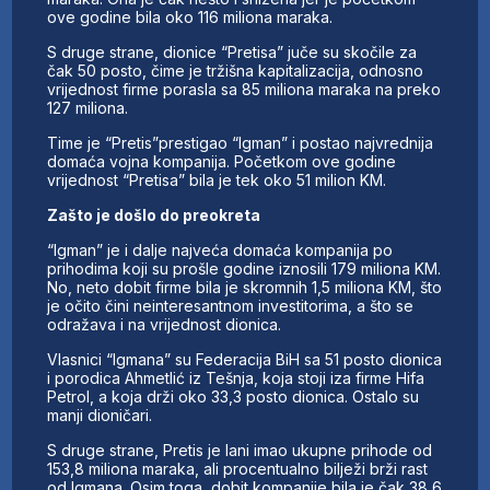
ove godine bila oko 116 miliona maraka.
S druge strane, dionice “Pretisa” juče su skočile za
čak 50 posto, čime je tržišna kapitalizacija, odnosno
vrijednost firme porasla sa 85 miliona maraka na preko
127 miliona.
Time je “Pretis”prestigao “Igman” i postao najvrednija
domaća vojna kompanija. Početkom ove godine
vrijednost “Pretisa” bila je tek oko 51 milion KM.
Zašto je došlo do preokreta
“Igman” je i dalje najveća domaća kompanija po
prihodima koji su prošle godine iznosili 179 miliona KM.
No, neto dobit firme bila je skromnih 1,5 miliona KM, što
je očito čini neinteresantnom investitorima, a što se
odražava i na vrijednost dionica.
Vlasnici “Igmana” su Federacija BiH sa 51 posto dionica
i porodica Ahmetlić iz Tešnja, koja stoji iza firme Hifa
Petrol, a koja drži oko 33,3 posto dionica. Ostalo su
manji dioničari.
S druge strane, Pretis je lani imao ukupne prihode od
153,8 miliona maraka, ali procentualno bilježi brži rast
od Igmana. Osim toga, dobit kompanije bila je čak 38,6