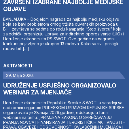
ZAVRŠEN: IZABRANE NAJBOLJE MEDIJSKE
OBJAVE
BANJALUKA – Dodjelom nagrada za najbolju medijsku objavu
koja se bavi problemom crnog tržišta duvanskih proizvoda u
BiH, završava se sedma po redu kampanja “Stop švercu” koju
zajednički organizuju Uprava za indirektno oporezivanje (UIO) i
Udruženje ekonomista RS SWOT. Ove godine na nagradni
konkurs prijavljeno je ukupno 13 radova. Kako su svi pristigli
radovi bili […]
AKTIVNOSTI
29. Maja 2026.
UDRUŽENJE USPJEŠNO ORGANIZOVALO
WEBINAR ZA MJENJAČE
Udruženje ekonomista Republike Srpske S.W.O.T. u saradnji sa
nadzornim organom PORESKOM UPRAVOM REPUBLIKE SRPSKE
organizovalo je 28.maja 2026.godine, edukaciju u formi
webinara na temu: „PRIMJENA ZAKONA O SPREČAVANJU
PRANJA NOVCA I FINANSIRANJA TERORISTIČKIH AKTIVNOSTI –
PRAVA, OBAVEZE I ODGOVORNOSTI OVLAŠĆENIH MJENJAČA I