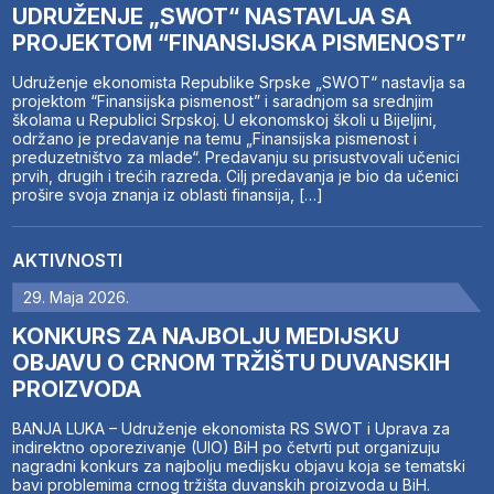
UDRUŽENJE „SWOT“ NASTAVLJA SA
PROJEKTOM “FINANSIJSKA PISMENOST”
Udruženje ekonomista Republike Srpske „SWOT“ nastavlja sa
projektom “Finansijska pismenost” i saradnjom sa srednjim
školama u Republici Srpskoj. U ekonomskoj školi u Bijeljini,
održano je predavanje na temu „Finansijska pismenost i
preduzetništvo za mlade“. Predavanju su prisustvovali učenici
prvih, drugih i trećih razreda. Cilj predavanja je bio da učenici
prošire svoja znanja iz oblasti finansija, […]
AKTIVNOSTI
29. Maja 2026.
KONKURS ZA NAJBOLJU MEDIJSKU
OBJAVU O CRNOM TRŽIŠTU DUVANSKIH
PROIZVODA
BANJA LUKA – Udruženje ekonomista RS SWOT i Uprava za
indirektno oporezivanje (UIO) BiH po četvrti put organizuju
nagradni konkurs za najbolju medijsku objavu koja se tematski
bavi problemima crnog tržišta duvanskih proizvoda u BiH.