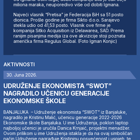
miliona maraka, neuporedivo više od dobiti Igmana.
Najveći vlasnik “Pretisa” je Federacija BiH sa 51 posto
dionica. Prošle godine je firma Sikto d.o.o. Sarajevo
stekla udio od 41,53 posto. Vlasnik ove firme je
kompanija Sitko Acquisition iz Delawarea, SAD. Prema
ranijim pisanjima medija iza ove akvizicije stoji poznata
američka firma Regulus Global. (Foto Igman Konjic)
AKTIVNOSTI
30. Juna 2026.
UDRUŽENJE EKONOMISTA “SWOT”
NAGRADILO UČENICU GENERACIJE
EKONOMSKE ŠKOLE
BANJALUKA – Udruženje ekonomista “SWOT” iz Banjaluke,
nagradilo je Kristinu Malić, učenicu generacije 2022-2026
Ekonomske škole Banjaluka. U ime Udruženja, poklon laptop
najboljoj učenici je uručila Danica Krnjaić, projektni menadžer.
Ovom prilikom u ime Udruženja istakla je da na ovaj simboličan
način Udruženje nagrađuje Kristininu posvećenost i uspjeh, te