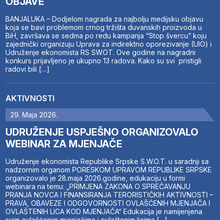
OBJAVE
BANJALUKA – Dodjelom nagrada za najbolju medijsku objavu
koja se bavi problemom crnog tržišta duvanskih proizvoda u
BiH, završava se sedma po redu kampanja “Stop švercu” koju
zajednički organizuju Uprava za indirektno oporezivanje (UIO) i
Udruženje ekonomista RS SWOT. Ove godine na nagradni
konkurs prijavljeno je ukupno 13 radova. Kako su svi pristigli
radovi bili […]
AKTIVNOSTI
29. Maja 2026.
UDRUŽENJE USPJEŠNO ORGANIZOVALO
WEBINAR ZA MJENJAČE
Udruženje ekonomista Republike Srpske S.W.O.T. u saradnji sa
nadzornim organom PORESKOM UPRAVOM REPUBLIKE SRPSKE
organizovalo je 28.maja 2026.godine, edukaciju u formi
webinara na temu: „PRIMJENA ZAKONA O SPREČAVANJU
PRANJA NOVCA I FINANSIRANJA TERORISTIČKIH AKTIVNOSTI –
PRAVA, OBAVEZE I ODGOVORNOSTI OVLAŠĆENIH MJENJAČA I
OVLAŠTENIH LICA KOD MJENJAČA“ Edukacija je namijenjena
svim ovlašćenim mjenjačima i ovlaštenim licima […]