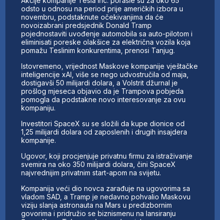
Akcije kompanije Tesla Inc. porasle su za oko 65
odsto u odnosu na period prije američkih izbora u
novembru, podstaknute očekivanjima da će
novoizabrani predsjednik Donald Tramp
pojednostaviti uvođenje automobila sa auto-pilotom i
eliminisati poreske olakšice za električna vozila koja
pomažu Teslinim konkurentima, prenosi Tanjug.
Istovremeno, vrijednost Maskove kompanije vještačke
inteligencije xAI, više se nego udvostručila od maja,
dostigavši 50 milijardi dolara, a Volstrit džurnal je
prošlog mjeseca objavio da je Trampova pobjeda
pomogla da podstakne novo interesovanje za ovu
kompaniju.
Investitori SpaceX su se složili da kupe dionice od
1,25 milijardi dolara od zaposlenih i drugih insajdera
kompanije.
Ugovor, koji procjenjuje privatnu firmu za istraživanje
svemira na oko 350 milijardi dolara, čini SpaceX
najvrednijim privatnim start-apom na svijetu.
Kompanija veći dio novca zarađuje na ugovorima sa
vladom SAD, a Tramp je nedavno pohvalio Maskovu
viziju slanja astronauta na Mars u predizbornim
govorima i pridružio se biznismenu na lansiranju