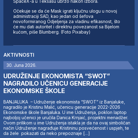
SpaceX-a u Teksasu ubrzo nakon izbora.
Očekuje se da će Mask igrati ključnu ulogu u novoj
administraciji SAD, kao jedan od šefova
novoformiranog Odjeljenja za vladinu efikasnost, što
će mu dati autoritet i direktnu povezanost sa Bijelom
kućom, piše Blumberg. (Foto Pixabay)
AKTIVNOSTI
30. Juna 2026.
UDRUŽENJE EKONOMISTA “SWOT”
NAGRADILO UČENICU GENERACIJE
EKONOMSKE ŠKOLE
BANJALUKA – Udruženje ekonomista “SWOT” iz Banjaluke,
nagradilo je Kristinu Malić, učenicu generacije 2022-2026
Ekonomske škole Banjaluka. U ime Udruženja, poklon laptop
najboljoj učenici je uručila Danica Krnjaić, projektni menadžer.
Ovom prilikom u ime Udruženja istakla je da na ovaj simboličan
način Udruženje nagrađuje Kristininu posvećenost i uspjeh, te
da žele pokazati da neko prepoznaje […]