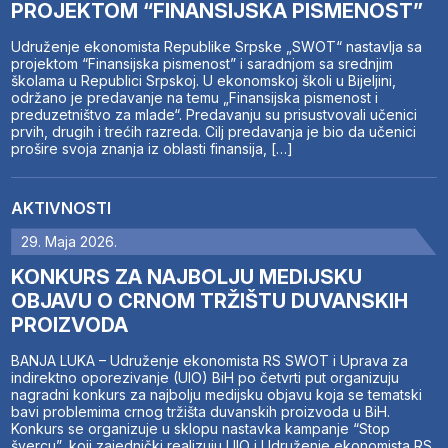
PROJEKTOM “FINANSIJSKA PISMENOST”
Udruženje ekonomista Republike Srpske „SWOT“ nastavlja sa
projektom “Finansijska pismenost” i saradnjom sa srednjim
školama u Republici Srpskoj. U ekonomskoj školi u Bijeljini,
održano je predavanje na temu „Finansijska pismenost i
preduzetništvo za mlade“. Predavanju su prisustvovali učenici
prvih, drugih i trećih razreda. Cilj predavanja je bio da učenici
prošire svoja znanja iz oblasti finansija, […]
AKTIVNOSTI
29. Maja 2026.
KONKURS ZA NAJBOLJU MEDIJSKU
OBJAVU O CRNOM TRŽIŠTU DUVANSKIH
PROIZVODA
BANJA LUKA – Udruženje ekonomista RS SWOT i Uprava za
indirektno oporezivanje (UIO) BiH po četvrti put organizuju
nagradni konkurs za najbolju medijsku objavu koja se tematski
bavi problemima crnog tržišta duvanskih proizvoda u BiH.
Konkurs se organizuje u sklopu nastavka kampanje “Stop
švercu”, koji zajednički realizuju UIO i Udruženje ekonomista RS