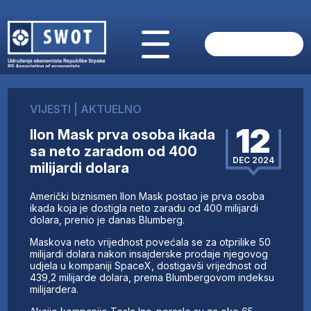
POČETNA
O NAMA
VIJESTI
|
AKTUELNO
VIJESTI
12
Ilon Mask prva osoba ikada
AKTUELNO
sa neto zaradom od 400
ANALIZE
DEC 2024
milijardi dolara
KOMPANIJE
FINANSIJE
Američki biznismen Ilon Mask postao je prva osoba
IZ STRANIH MEDIJA
ikada koja je dostigla neto zaradu od 400 milijardi
dolara, prenio je danas Blumberg.
AKTIVNOSTI
Maskova neto vrijednost povećala se za otprilike 50
SWOT INTERVJU
milijardi dolara nakon insajderske prodaje njegovog
UČLANI SE
udjela u kompaniji SpaceX, dostigavši vrijednost od
439,2 milijarde dolara, prema Blumbergovom indeksu
KONTAKT
milijardera.