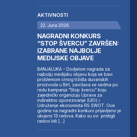
AKTIVNOSTI
22. Juna 2026.
NAGRADNI KONKURS
“STOP ŠVERCU” ZAVRŠEN:
IZABRANE NAJBOLJE
MEDIJSKE OBJAVE
BANJALUKA – Dodjelom nagrada za
najbolju medijsku objavu koja se bavi
problemom crnog tržišta duvanskih
proizvoda u BiH, završava se sedma po
redu kampanja “Stop švercu” koju
zajednički organizuju Uprava za
indirektno oporezivanje (UIO) i
Udruženje ekonomista RS SWOT. Ove
godine na nagradni konkurs prijavljeno je
ukupno 13 radova. Kako su svi pristigli
radovi bili […]