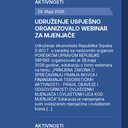
AKTIVNOSTI
29. Maja 2026.
UDRUŽENJE USPJEŠNO
ORGANIZOVALO WEBINAR
ZA MJENJAČE
Udruženje ekonomista Republike Srpske
S.W.O.T. u saradnji sa nadzornim organom
PORESKOM UPRAVOM REPUBLIKE
SRPSKE organizovalo je 28.maja
2026.godine, edukaciju u formi webinara
na temu: „PRIMJENA ZAKONA O
SPREČAVANJU PRANJA NOVCA I
FINANSIRANJA TERORISTIČKIH
AKTIVNOSTI – PRAVA, OBAVEZE I
ODGOVORNOSTI OVLAŠĆENIH
MJENJAČA I OVLAŠTENIH LICA KOD
MJENJAČA“ Edukacija je namijenjena
svim ovlašćenim mjenjačima i ovlaštenim
licima […]
AKTIVNOSTI