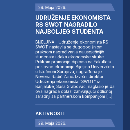
29. Maja 2026.
UDRUŽENJE EKONOMISTA
RS SWOT NAGRADILO
NAJBOLJEG STUDENTA
BIJELJINA – Udruženje ekonomista RS
SWOT nastavlja sa dugogodišnjom
praksom nagrađivanja najuspješnijih
studenata i đaka ekonomske struke.
Prilikom promocije diploma na Fakultetu
poslovne ekonomije Bijeljina Univerziteta
u Istočnom Sarajevu, nagrađena je
Nevena Radić Zarić. Izvršni direktor
Udruženja ekonomista “SWOT” iz
Banjaluke, Saša Grabovac, naglasio je da
ova nagrada dolazi zahvaljujući odličnoj
saradnji sa partnerskom kompanijom […]
AKTIVNOSTI
29. Maja 2026.