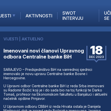
SWOT
UČ
JESTI
AKTIVNOSTI
INTERVJU
SE
AKTUELNO
ANALIZE
VIJESTI
|
AKTUELNO
KOMPANIJE
18
INANSIJE
Imenovani novi članovi Upravnog
odbora Centralne banke BiH
Z STRANIH MEDIJA
DEC 2023
SARAJEVO – Predsjedništvo BiH na vanrednoj sjednici
imenovalo je novu upravu Centralne banke Bosne i
Hercegovine.
U Upravni odbor Centralne banke BiH iz reda Srba imenovani
su Radomir Božić koji je i do sada bio na toj funkciji te Darko
Tomaš, profesor na Ekonomskom fakultetu u Banjaluci i aktuelni
načelnik opštine Prnjavor.
U Upravnom odboru CBBiH iz reda Hrvata ostala je Danijela
Martinović dok je ispred reda Bošnjaka imenovana Jasmina