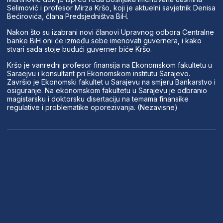
Selimović i profesor Mirza Kršo, koji je aktuelni savjetnik Denisa
Bećirovića, člana Predsjedništva BiH.
Nakon što su izabrani novi članovi Upravnog odbora Centralne
banke BiH oni će između sebe imenovati guvernera, i kako
stvari sada stoje budući guverner biće Kršo.
Kršo je vanredni profesor finansija na Ekonomskom fakultetu u
Saraejvu i konsultant pri Ekonomskom institutu Sarajevo.
Završio je Ekonomski fakultet u Sarajevu na smjeru Bankarstvo i
osiguranje. Na ekonomskom fakultetu u Sarajevu je odbranio
magistarsku i doktorsku disertaciju na temama finansike
regulative i problematike oporezivanja. (Nezavisne)