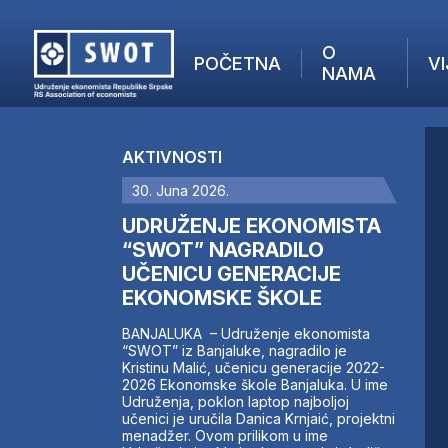
O
POČETNA
VI
NAMA
POČETNA
O NAMA
AKTIVNOSTI
VIJESTI
30. Juna 2026.
AKTUELNO
F
ANALIZE
UDRUŽENJE EKONOMISTA
I
KOMPANIJE
“SWOT” NAGRADILO
UČENICU GENERACIJE
FINANSIJE
EKONOMSKE ŠKOLE
IZ STRANIH MEDIJA
AKTIVNOSTI
BANJALUKA – Udruženje ekonomista
“SWOT” iz Banjaluke, nagradilo je
SWOT INTERVJU
Kristinu Malić, učenicu generacije 2022-
UČLANI SE
2026 Ekonomske škole Banjaluka. U ime
Udruženja, poklon laptop najboljoj
KONTAKT
učenici je uručila Danica Krnjaić, projektni
menadžer. Ovom prilikom u ime