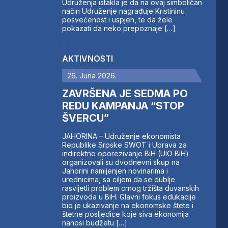
Udruženja istakla je da na ovaj simboličan
način Udruženje nagrađuje Kristininu
posvećenost i uspjeh, te da žele
pokazati da neko prepoznaje […]
AKTIVNOSTI
26. Juna 2026.
ZAVRŠENA JE SEDMA PO
REDU KAMPANJA “STOP
ŠVERCU”
JAHORINA – Udruženje ekonomista
Republike Srpske SWOT i Uprava za
indirektno oporezivanje BiH (UIO BiH)
organizovali su dvodnevni skup na
Jahorini namijenjen novinarima i
urednicima, sa ciljem da se dublje
rasvijetli problem crnog tržišta duvanskih
proizvoda u BiH. Glavni fokus edukacije
bio je ukazivanje na ekonomske štete i
štetne posljedice koje siva ekonomija
nanosi budžetu […]