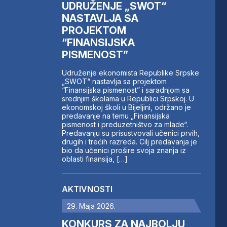
UDRUŽENJE „SWOT“
NASTAVLJA SA
PROJEKTOM
“FINANSIJSKA
PISMENOST”
Udruženje ekonomista Republike Srpske
„SWOT“ nastavlja sa projektom
“Finansijska pismenost” i saradnjom sa
srednjim školama u Republici Srpskoj. U
ekonomskoj školi u Bijeljini, održano je
predavanje na temu „Finansijska
pismenost i preduzetništvo za mlade“.
Predavanju su prisustvovali učenici prvih,
drugih i trećih razreda. Cilj predavanja je
bio da učenici prošire svoja znanja iz
oblasti finansija, […]
AKTIVNOSTI
29. Maja 2026.
KONKURS ZA NAJBOLJU