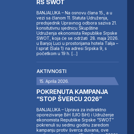
RS SWOT
BANJALUKA – Na osnovu člana 15., a u
vezi sa članom 11. Statuta Udruženja,
predsjednik Upravnog odbora saziva 21.
konsitutivnu sjednicu Skupštine
Udruženja ekonomista Republike Srpske
SWOT, koja će se održati 28. maja 2026.
u Banjoj Luci u prostorijama hotela Talija –
I sprat (Sala 1) na adresi Srpska 9, s
početkom u 19 h. […]
AKTIVNOSTI
15. Aprila 2026.
POKRENUTA KAMPANJA
“STOP ŠVERCU 2026”
BANJALUKA – Uprava za indirektno
oporezivanje BiH (UIO BiH) i Udruženje
ekonomista Republike Srpske “SWOT”
pokrenuli su sedmu godinu zaredom
kampanju protiv šverca duvana, ove