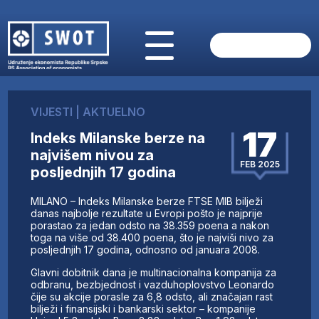
POČETNA
O NAMA
VIJESTI
|
AKTUELNO
VIJESTI
17
Indeks Milanske berze na
AKTUELNO
najvišem nivou za
ANALIZE
FEB 2025
posljednjih 17 godina
KOMPANIJE
FINANSIJE
MILANO – Indeks Milanske berze FTSE MIB bilježi
IZ STRANIH MEDIJA
danas najbolje rezultate u Evropi pošto je najprije
porastao za jedan odsto na 38.359 poena a nakon
AKTIVNOSTI
toga na više od 38.400 poena, što je najviši nivo za
posljednjih 17 godina, odnosno od januara 2008.
SWOT INTERVJU
UČLANI SE
Glavni dobitnik dana je multinacionalna kompanija za
odbranu, bezbjednost i vazduhoplovstvo Leonardo
KONTAKT
čije su akcije porasle za 6,8 odsto, ali značajan rast
bilježi i finansijski i bankarski sektor – kompanije