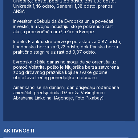
Unipol 5,3 odsto, Bper 2,88 odsto, Bps 1,93 odsto,
Unikredit 1,46 odsto, Generali 1,38 odsto, prenosi
ANSA.
Investitori očekuju da će Evropska unija povećati
investicije u vojnu industriju, što je pokrenulo rast
akcija proizvođača oružja širom Evrope.
Indeks Frankfurske berze je porastao za 0,87 odsto,
Londonska berza za 0,22 odsto, dok Pariska berza
praktično stagnira uz rast od 0,07 odsto.
Evropska tržišta danas ne mogu da se orijentišu uz
pomoć Volstrita, pošto je Njujorška berza zatvorena
zbog državnog praznika koji se svake godine
obilježava trećeg ponedjeljka u februaru.
Amerikanci se na današnji dan prisjećaju rođendana
američkih predsjednika Džordža Vašingtona i
Abrahama Linkolna. (Agencije, Foto Pixabay)
AKTIVNOSTI