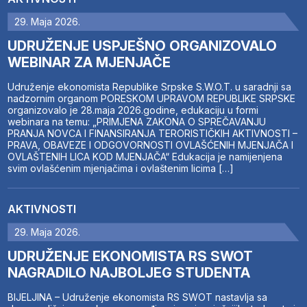
29. Maja 2026.
UDRUŽENJE USPJEŠNO ORGANIZOVALO
WEBINAR ZA MJENJAČE
Udruženje ekonomista Republike Srpske S.W.O.T. u saradnji sa
nadzornim organom PORESKOM UPRAVOM REPUBLIKE SRPSKE
organizovalo je 28.maja 2026.godine, edukaciju u formi
webinara na temu: „PRIMJENA ZAKONA O SPREČAVANJU
PRANJA NOVCA I FINANSIRANJA TERORISTIČKIH AKTIVNOSTI –
PRAVA, OBAVEZE I ODGOVORNOSTI OVLAŠĆENIH MJENJAČA I
OVLAŠTENIH LICA KOD MJENJAČA“ Edukacija je namijenjena
svim ovlašćenim mjenjačima i ovlaštenim licima […]
AKTIVNOSTI
29. Maja 2026.
UDRUŽENJE EKONOMISTA RS SWOT
NAGRADILO NAJBOLJEG STUDENTA
BIJELJINA – Udruženje ekonomista RS SWOT nastavlja sa