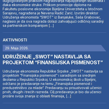
dugogodišnjom praksom nagrađivanja najuspješnijih studenata i
đaka ekonomske struke. Prilikom promocije diploma na
Fakultetu poslovne ekonomije Bijeljina Univerziteta u Istočnom
Sarajevu, nagrađena je Nevena Radić Zarić. Izvršni direktor
Udruženja ekonomista “SWOT” iz Banjaluke, Saša Grabovac,
naglasio je da ova nagrada dolazi zahvaljujući odličnoj saradnji
sa partnerskom kompanijom […]
AKTIVNOSTI
29. Maja 2026.
UDRUŽENJE „SWOT“ NASTAVLJA SA
PROJEKTOM “FINANSIJSKA PISMENOST”
Udruženje ekonomista Republike Srpske „SWOT“ nastavlja sa
projektom “Finansijska pismenost” i saradnjom sa srednjim
školama u Republici Srpskoj. U ekonomskoj školi u Bijeljini,
održano je predavanje na temu „Finansijska pismenost i
preduzetništvo za mlade“. Predavanju su prisustvovali učenici
prvih, drugih i trećih razreda. Cilj predavanja je bio da učenici
prošire svoja znanja iz oblasti finansija, […]