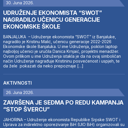
30. Juna 2026.
UDRUŽENJE EKONOMISTA “SWOT”
NAGRADILO UČENICU GENERACIJE
EKONOMSKE ŠKOLE
BANJALUKA – Udruženje ekonomista “SWOT” iz Banjaluke,
nagradilo je Kristinu Malić, učenicu generacije 2022-2026
Ekonomske škole Banjaluka. U ime Udruženja, poklon laptop
najboljoj učenici je uručila Danica Krnjaić, projektni menadžer.
Ovom prilikom u ime Udruženja istakla je da na ovaj simboličan
način Udruženje nagrađuje Kristininu posvećenost i uspjeh, te
da žele pokazati da neko prepoznaje […]
AKTIVNOSTI
26. Juna 2026.
ZAVRŠENA JE SEDMA PO REDU KAMPANJA
“STOP ŠVERCU”
JAHORINA – Udruženje ekonomista Republike Srpske SWOT i
Uprava za indirektno oporezivanje BiH (UIO BiH) organizovali su