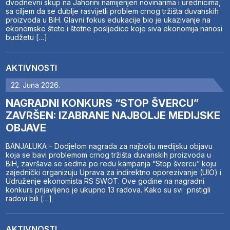
dvodnevni skup na Jahorini namijenjen novinarima i urednicima,
sa ciljem da se dublje rasvijetli problem crnog tržišta duvanskih
proizvoda u BiH. Glavni fokus edukacije bio je ukazivanje na
ekonomske štete i štetne posljedice koje siva ekonomija nanosi
budžetu […]
AKTIVNOSTI
22. Juna 2026.
NAGRADNI KONKURS “STOP ŠVERCU”
ZAVRŠEN: IZABRANE NAJBOLJE MEDIJSKE
OBJAVE
BANJALUKA – Dodjelom nagrada za najbolju medijsku objavu
koja se bavi problemom crnog tržišta duvanskih proizvoda u
BiH, završava se sedma po redu kampanja “Stop švercu” koju
zajednički organizuju Uprava za indirektno oporezivanje (UIO) i
Udruženje ekonomista RS SWOT. Ove godine na nagradni
konkurs prijavljeno je ukupno 13 radova. Kako su svi pristigli
radovi bili […]
AKTIVNOSTI