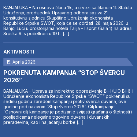
BANJALUKA – Na osnovu člana 15., a u vezi sa članom 11. Statuta
Udruženja, predsjednik Upravnog odbora saziva 21.
konsitutivnu sjednicu Skupštine Udruženja ekonomista
Republike Srpske SWOT, koja će se održati 28. maja 2026. u
Banjoj Luci u prostorijama hotela Talija – I sprat (Sala 1) na adresi
Srpska 9, s početkom u 19 h. […]
AKTIVNOSTI
15. Aprila 2026.
POKRENUTA KAMPANJA “STOP ŠVERCU
2026”
BANJALUKA – Uprava za indirektno oporezivanje BiH (UIO BiH) i
Udruženje ekonomista Republike Srpske “SWOT” pokrenuli su
sedmu godinu zaredom kampanju protiv šverca duvana, ove
godine pod nazivom “Stop švercu 2026”. Cilj kampanje
“Osnovni cilj kampanje je podizanje svijesti građana o štetnosti i
posljedicama nelegalne trgovine duvana i duvanskih
prerađevina, kao i na jačanju borbe […]