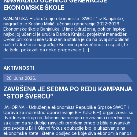
NAGRADILO UČENICU GENERACIJE
EKONOMSKE ŠKOLE
BANJALUKA – Udruženje ekonomista “SWOT” iz Banjaluke,
nagradilo je Kristinu Malić, učenicu generacije 2022-2026
Ekonomske škole Banjaluka. U ime Udruženja, poklon laptop
najboljoj učenici je uručila Danica Krnjaić, projektni menadžer.
Ovom prilikom u ime Udruženja istakla je da na ovaj simboličan
način Udruženje nagrađuje Kristininu posvećenost i uspjeh, te
da žele pokazati da neko prepoznaje […]
AKTIVNOSTI
26. Juna 2026.
ZAVRŠENA JE SEDMA PO REDU KAMPANJA
“STOP ŠVERCU”
JAHORINA – Udruženje ekonomista Republike Srpske SWOT i
Uprava za indirektno oporezivanje BiH (UIO BiH) organizovali su
dvodnevni skup na Jahorini namijenjen novinarima i urednicima,
sa ciljem da se dublje rasvijetli problem crnog tržišta duvanskih
proizvoda u BiH. Glavni fokus edukacije bio je ukazivanje na
ekonomske štete i štetne posljedice koje siva ekonomija nanosi