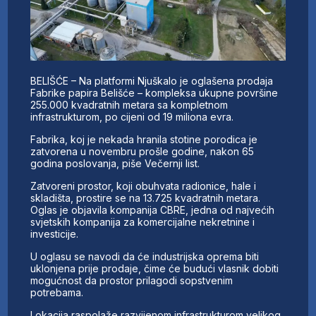
BELIŠĆE – Na platformi Njuškalo je oglašena prodaja
Fabrike papira Belišće – kompleksa ukupne površine
255.000 kvadratnih metara sa kompletnom
infrastrukturom, po cijeni od 19 miliona evra.
Fabrika, koj je nekada hranila stotine porodica je
zatvorena u novembru prošle godine, nakon 65
godina poslovanja, piše Večernji list.
Zatvoreni prostor, koji obuhvata radionice, hale i
skladišta, prostire se na 13.725 kvadratnih metara.
Oglas je objavila kompanija CBRE, jedna od najvećih
svjetskih kompanija za komercijalne nekretnine i
investicije.
U oglasu se navodi da će industrijska oprema biti
uklonjena prije prodaje, čime će budući vlasnik dobiti
mogućnost da prostor prilagodi sopstvenim
potrebama.
Lokacija raspolaže razvijenom infrastrukturom velikog