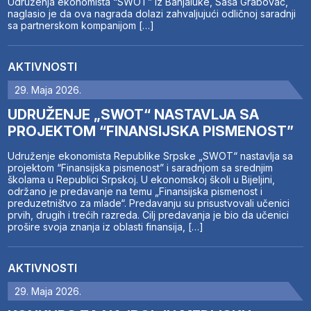
Udruženja ekonomista “SWOT” iz Banjaluke, Saša Grabovac,
naglasio je da ova nagrada dolazi zahvaljujući odličnoj saradnji
sa partnerskom kompanijom […]
AKTIVNOSTI
29. Maja 2026.
UDRUŽENJE „SWOT“ NASTAVLJA SA
PROJEKTOM “FINANSIJSKA PISMENOST”
Udruženje ekonomista Republike Srpske „SWOT“ nastavlja sa
projektom “Finansijska pismenost” i saradnjom sa srednjim
školama u Republici Srpskoj. U ekonomskoj školi u Bijeljini,
održano je predavanje na temu „Finansijska pismenost i
preduzetništvo za mlade“. Predavanju su prisustvovali učenici
prvih, drugih i trećih razreda. Cilj predavanja je bio da učenici
prošire svoja znanja iz oblasti finansija, […]
AKTIVNOSTI
29. Maja 2026.