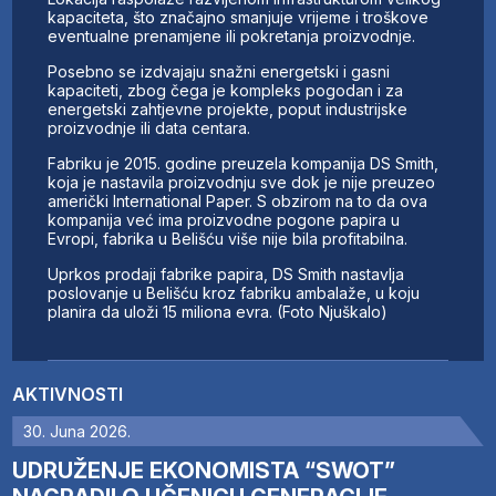
kapaciteta, što značajno smanjuje vrijeme i troškove
eventualne prenamjene ili pokretanja proizvodnje.
Posebno se izdvajaju snažni energetski i gasni
kapaciteti, zbog čega je kompleks pogodan i za
energetski zahtjevne projekte, poput industrijske
proizvodnje ili data centara.
Fabriku je 2015. godine preuzela kompanija DS Smith,
koja je nastavila proizvodnju sve dok je nije preuzeo
američki International Paper. S obzirom na to da ova
kompanija već ima proizvodne pogone papira u
Evropi, fabrika u Belišću više nije bila profitabilna.
Uprkos prodaji fabrike papira, DS Smith nastavlja
poslovanje u Belišću kroz fabriku ambalaže, u koju
planira da uloži 15 miliona evra. (Foto Njuškalo)
AKTIVNOSTI
30. Juna 2026.
UDRUŽENJE EKONOMISTA “SWOT”