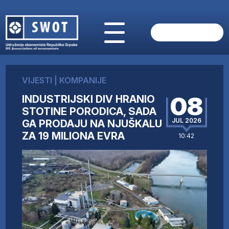
POČETNA
O NAMA
VIJESTI
|
KOMPANIJE
VIJESTI
08
INDUSTRIJSKI DIV HRANIO
AKTUELNO
STOTINE PORODICA, SADA
ANALIZE
JUL 2026
GA PRODAJU NA NJUŠKALU
KOMPANIJE
ZA 19 MILIONA EVRA
10:42
FINANSIJE
IZ STRANIH MEDIJA
AKTIVNOSTI
SWOT INTERVJU
UČLANI SE
KONTAKT