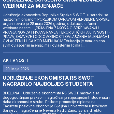
WEBINAR ZA MJENJAČE
Udruženje ekonomista Republike Srpske S.W.O.T. u saradnji sa
nadzornim organom PORESKOM UPRAVOM REPUBLIKE SRPSKE
organizovalo je 28.maja 2026.godine, edukaciju u formi
webinara na temu: „PRIMJENA ZAKONA O SPREČAVANJU
PRANJA NOVCA I FINANSIRANJA TERORISTIČKIH AKTIVNOSTI –
PRAVA, OBAVEZE I ODGOVORNOSTI OVLAŠĆENIH MJENJAČA I
OVLAŠTENIH LICA KOD MJENJAČA“ Edukacija je namijenjena
svim ovlašćenim mjenjačima i ovlaštenim licima […]
AKTIVNOSTI
29. Maja 2026.
UDRUŽENJE EKONOMISTA RS SWOT
NAGRADILO NAJBOLJEG STUDENTA
BIJELJINA – Udruženje ekonomista RS SWOT nastavlja sa
dugogodišnjom praksom nagrađivanja najuspješnijih studenata i
đaka ekonomske struke. Prilikom promocije diploma na
Fakultetu poslovne ekonomije Bijeljina Univerziteta u Istočnom
Sarajevu, nagrađena je Nevena Radić Zarić. Izvršni direktor