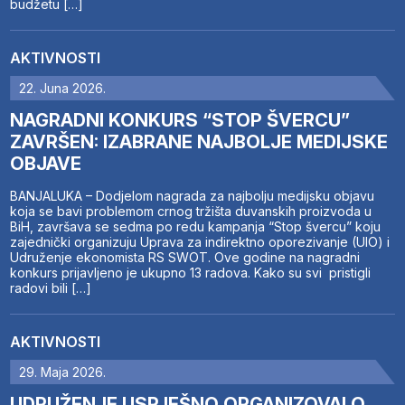
budžetu […]
AKTIVNOSTI
22. Juna 2026.
NAGRADNI KONKURS “STOP ŠVERCU”
ZAVRŠEN: IZABRANE NAJBOLJE MEDIJSKE
OBJAVE
BANJALUKA – Dodjelom nagrada za najbolju medijsku objavu
koja se bavi problemom crnog tržišta duvanskih proizvoda u
BiH, završava se sedma po redu kampanja “Stop švercu” koju
zajednički organizuju Uprava za indirektno oporezivanje (UIO) i
Udruženje ekonomista RS SWOT. Ove godine na nagradni
konkurs prijavljeno je ukupno 13 radova. Kako su svi pristigli
radovi bili […]
AKTIVNOSTI
29. Maja 2026.
UDRUŽENJE USPJEŠNO ORGANIZOVALO