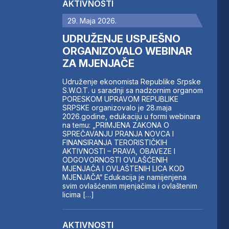
AKTIVNOSTI
29. Maja 2026.
UDRUŽENJE USPJEŠNO
ORGANIZOVALO WEBINAR
ZA MJENJAČE
Udruženje ekonomista Republike Srpske
S.W.O.T. u saradnji sa nadzornim organom
PORESKOM UPRAVOM REPUBLIKE
SRPSKE organizovalo je 28.maja
2026.godine, edukaciju u formi webinara
na temu: „PRIMJENA ZAKONA O
SPREČAVANJU PRANJA NOVCA I
FINANSIRANJA TERORISTIČKIH
AKTIVNOSTI – PRAVA, OBAVEZE I
ODGOVORNOSTI OVLAŠĆENIH
MJENJAČA I OVLAŠTENIH LICA KOD
MJENJAČA“ Edukacija je namijenjena
svim ovlašćenim mjenjačima i ovlaštenim
licima […]
AKTIVNOSTI