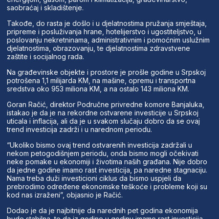
saobraćaj i skladištenje.
Takođe, do rasta je došlo i u djelatnostima pružanja smještaja,
pripreme i posluživanja hrane, hotelijerstvo i ugostiteljstvo, u
poslovanju nekretninama, administrativnim i pomoćnim uslužnim
djelatnostima, obrazovanju, te djelatnostima zdravstvene
zaštite i socijalnog rada.
Na građevinske objekte i prostore je prošle godine u Srpskoj
potrošena 1,1 milijarda KM, na mašine, opremu i transportna
sredstva oko 953 miliona KM, a na ostalo 143 miliona KM.
Goran Račić, direktor Područne privredne komore Banjaluka,
istakao je da je na rekordne ostvarene investicije u Srpskoj
uticala i inflacija, ali da je u svakom slučaju dobro da se ovaj
trend investicija zadrži i u narednom periodu.
“Ukoliko bismo ovaj trend ostvarenih investicija zadržali u
nekom petogodišnjem periodu, onda bismo mogli očekivati
neke pomake u ekonomiji i životima naših građana. Nije dobro
da jedne godine imamo rast investicija, pa naredne stagnaciju.
Nama treba duži investicioni ciklus da bismo uspjeli da
prebrodimo određene ekonomske teškoće i probleme koji su
kod nas izraženi”, objasnio je Račić.
Dodao je da je najbitnije da narednih pet godina ekonomija
bude stabilna, te da iz godine u godinu imamo rast investicija.