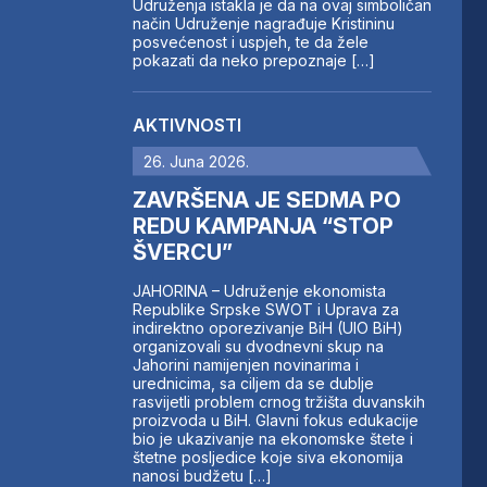
Udruženja istakla je da na ovaj simboličan
način Udruženje nagrađuje Kristininu
posvećenost i uspjeh, te da žele
pokazati da neko prepoznaje […]
AKTIVNOSTI
26. Juna 2026.
ZAVRŠENA JE SEDMA PO
REDU KAMPANJA “STOP
ŠVERCU”
JAHORINA – Udruženje ekonomista
Republike Srpske SWOT i Uprava za
indirektno oporezivanje BiH (UIO BiH)
organizovali su dvodnevni skup na
Jahorini namijenjen novinarima i
urednicima, sa ciljem da se dublje
rasvijetli problem crnog tržišta duvanskih
proizvoda u BiH. Glavni fokus edukacije
bio je ukazivanje na ekonomske štete i
štetne posljedice koje siva ekonomija
nanosi budžetu […]