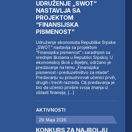
UDRUŽENJE „SWOT“
NASTAVLJA SA
PROJEKTOM
“FINANSIJSKA
PISMENOST”
Udruženje ekonomista Republike Srpske
„SWOT“ nastavlja sa projektom
“Finansijska pismenost” i saradnjom sa
srednjim školama u Republici Srpskoj. U
ekonomskoj školi u Bijeljini, održano je
predavanje na temu „Finansijska
pismenost i preduzetništvo za mlade“.
Predavanju su prisustvovali učenici prvih,
drugih i trećih razreda. Cilj predavanja je
bio da učenici prošire svoja znanja iz
oblasti finansija, […]
AKTIVNOSTI
29. Maja 2026.
KONKURS ZA NAJBOLJU