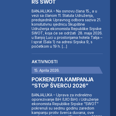
RS SWOT
BANJALUKA – Na osnovu člana 15., a u
vezi sa članom 11. Statuta Udruženja,
predsjednik Upravnog odbora saziva 21.
konsitutivnu sjednicu Skupštine
Udruženja ekonomista Republike Srpske
SWOT, koja će se održati 28. maja 2026.
u Banjoj Luci u prostorijama hotela Talija –
I sprat (Sala 1) na adresi Srpska 9, s
početkom u 19 h. […]
AKTIVNOSTI
15. Aprila 2026.
POKRENUTA KAMPANJA
“STOP ŠVERCU 2026”
BANJALUKA – Uprava za indirektno
oporezivanje BiH (UIO BiH) i Udruženje
ekonomista Republike Srpske “SWOT”
pokrenuli su sedmu godinu zaredom
kampanju protiv šverca duvana, ove