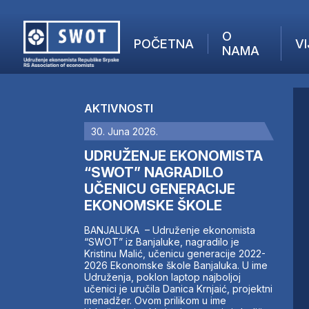
O
POČETNA
VI
NAMA
POČETNA
O NAMA
AKTIVNOSTI
VIJESTI
30. Juna 2026.
AKTUELNO
F
ANALIZE
UDRUŽENJE EKONOMISTA
I
KOMPANIJE
“SWOT” NAGRADILO
UČENICU GENERACIJE
FINANSIJE
EKONOMSKE ŠKOLE
IZ STRANIH MEDIJA
AKTIVNOSTI
BANJALUKA – Udruženje ekonomista
“SWOT” iz Banjaluke, nagradilo je
SWOT INTERVJU
Kristinu Malić, učenicu generacije 2022-
UČLANI SE
2026 Ekonomske škole Banjaluka. U ime
Udruženja, poklon laptop najboljoj
KONTAKT
učenici je uručila Danica Krnjaić, projektni
menadžer. Ovom prilikom u ime