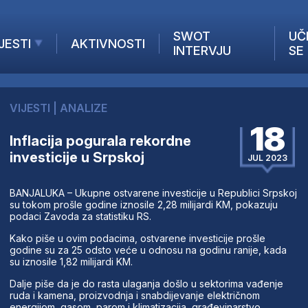
SWOT
UČ
JESTI
AKTIVNOSTI
INTERVJU
SE
AKTUELNO
ANALIZE
VIJESTI
|
ANALIZE
KOMPANIJE
18
INANSIJE
Inflacija pogurala rekordne
investicije u Srpskoj
Z STRANIH MEDIJA
JUL 2023
BANJALUKA – Ukupne ostvarene investicije u Republici Srpskoj
su tokom prošle godine iznosile 2,28 milijardi KM, pokazuju
podaci Zavoda za statistiku RS.
Kako piše u ovim podacima, ostvarene investicije prošle
godine su za 25 odsto veće u odnosu na godinu ranije, kada
su iznosile 1,82 milijardi KM.
Dalje piše da je do rasta ulaganja došlo u sektorima vađenje
ruda i kamena, proizvodnja i snabdijevanje električnom
energijom, gasom, parom i klimatizacija, građevinarstvo,