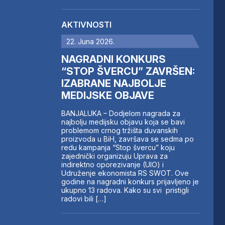
AKTIVNOSTI
22. Juna 2026.
NAGRADNI KONKURS
“STOP ŠVERCU” ZAVRŠEN:
IZABRANE NAJBOLJE
MEDIJSKE OBJAVE
BANJALUKA – Dodjelom nagrada za
najbolju medijsku objavu koja se bavi
problemom crnog tržišta duvanskih
proizvoda u BiH, završava se sedma po
redu kampanja “Stop švercu” koju
zajednički organizuju Uprava za
indirektno oporezivanje (UIO) i
Udruženje ekonomista RS SWOT. Ove
godine na nagradni konkurs prijavljeno je
ukupno 13 radova. Kako su svi pristigli
radovi bili […]