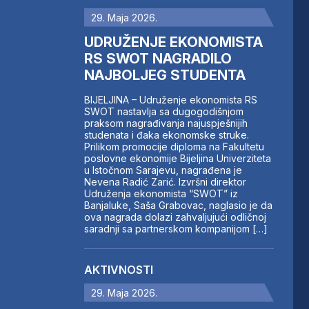
29. Maja 2026.
UDRUŽENJE EKONOMISTA
RS SWOT NAGRADILO
NAJBOLJEG STUDENTA
BIJELJINA – Udruženje ekonomista RS
SWOT nastavlja sa dugogodišnjom
praksom nagrađivanja najuspješnijih
studenata i đaka ekonomske struke.
Prilikom promocije diploma na Fakultetu
poslovne ekonomije Bijeljina Univerziteta
u Istočnom Sarajevu, nagrađena je
Nevena Radić Zarić. Izvršni direktor
Udruženja ekonomista “SWOT” iz
Banjaluke, Saša Grabovac, naglasio je da
ova nagrada dolazi zahvaljujući odličnoj
saradnji sa partnerskom kompanijom […]
AKTIVNOSTI
29. Maja 2026.