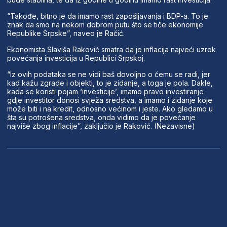
“Takođe, bitno je da imamo rast zapošljavanja i BDP-a. To je
znak da smo na nekom dobrom putu što se tiče ekonomije
Republike Srpske”, naveo je Račić.
Ekonomista Slaviša Raković smatra da je inflacija najveći uzrok
povećanja investicija u Republici Srpskoj.
“Iz ovih podataka se ne vidi baš dovoljno o čemu se radi, jer
kad kažu zgrade i objekti, to je zidanje, a toga je pola. Dakle,
kada se koristi pojam ‘investicije’, imamo pravo investiranje
gdje investitor donosi svježa sredstva, a imamo i zidanje koje
može biti i na kredit, odnosno većinom i jeste. Ako gledamo u
šta su potrošena sredstva, onda vidimo da je povećanje
najviše zbog inflacije”, zaključio je Raković. (Nezavisne)