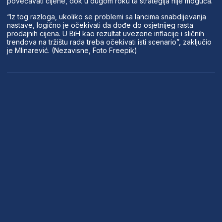
povećavati cijene, dok u dugom roku ta strategija nije moguća.
“Iz tog razloga, ukoliko se problemi sa lancima snabdijevanja
nastave, logično je očekivati da dođe do osjetnijeg rasta
prodajnih cijena. U BiH kao rezultat uvezene inflacije i sličnih
trendova na tržištu rada treba očekivati isti scenario”, zaključio
je Mlinarević. (Nezavisne, Foto Freepik)