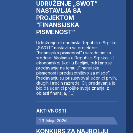
UDRUŽENJE „SWOT“
NASTAVLJA SA
PROJEKTOM
“FINANSIJSKA
PISMENOST”
Udruženje ekonomista Republike Srpske
„SWOT“ nastavlja sa projektom
“Finansijska pismenost” i saradnjom sa
srednjim školama u Republici Srpskoj. U
ekonomskoj školi u Bijeljini, održano je
predavanje na temu „Finansijska
pismenost i preduzetništvo za mlade“.
Predavanju su prisustvovali učenici prvih,
drugih i trećih razreda. Cilj predavanja je
bio da učenici prošire svoja znanja iz
oblasti finansija, […]
AKTIVNOSTI
29. Maja 2026.
KONKURS ZA NAJBOLJU