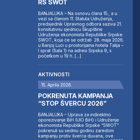
RS SWOT
BANJALUKA – Na osnovu člana 15., a u
vezi sa članom 11. Statuta Udruženja,
predsjednik Upravnog odbora saziva 21.
konsitutivnu sjednicu Skupštine
Udruženja ekonomista Republike Srpske
SWOT, koja će se održati 28. maja 2026.
u Banjoj Luci u prostorijama hotela Talija –
I sprat (Sala 1) na adresi Srpska 9, s
početkom u 19 h. […]
AKTIVNOSTI
15. Aprila 2026.
POKRENUTA KAMPANJA
“STOP ŠVERCU 2026”
BANJALUKA – Uprava za indirektno
oporezivanje BiH (UIO BiH) i Udruženje
ekonomista Republike Srpske “SWOT”
pokrenuli su sedmu godinu zaredom
kampanju protiv šverca duvana, ove