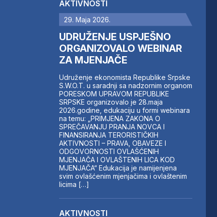
AKTIVNOSTI
29. Maja 2026.
UDRUŽENJE USPJEŠNO
ORGANIZOVALO WEBINAR
ZA MJENJAČE
Udruženje ekonomista Republike Srpske
S.W.O.T. u saradnji sa nadzornim organom
PORESKOM UPRAVOM REPUBLIKE
SRPSKE organizovalo je 28.maja
2026.godine, edukaciju u formi webinara
na temu: „PRIMJENA ZAKONA O
SPREČAVANJU PRANJA NOVCA I
FINANSIRANJA TERORISTIČKIH
AKTIVNOSTI – PRAVA, OBAVEZE I
ODGOVORNOSTI OVLAŠĆENIH
MJENJAČA I OVLAŠTENIH LICA KOD
MJENJAČA“ Edukacija je namijenjena
svim ovlašćenim mjenjačima i ovlaštenim
licima […]
AKTIVNOSTI