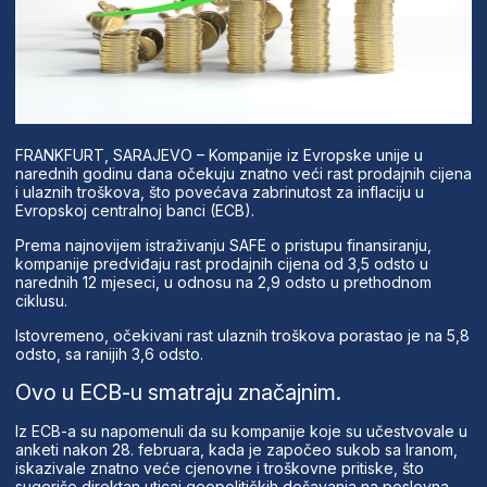
FRANKFURT, SARAJEVO – Kompanije iz Evropske unije u
narednih godinu dana očekuju znatno veći rast prodajnih cijena
i ulaznih troškova, što povećava zabrinutost za inflaciju u
Evropskoj centralnoj banci (ECB).
Prema najnovijem istraživanju SAFE o pristupu finansiranju,
kompanije predviđaju rast prodajnih cijena od 3,5 odsto u
narednih 12 mjeseci, u odnosu na 2,9 odsto u prethodnom
ciklusu.
Istovremeno, očekivani rast ulaznih troškova porastao je na 5,8
odsto, sa ranijih 3,6 odsto.
Ovo u ECB-u smatraju značajnim.
Iz ECB-a su napomenuli da su kompanije koje su učestvovale u
anketi nakon 28. februara, kada je započeo sukob sa Iranom,
iskazivale znatno veće cjenovne i troškovne pritiske, što
sugeriše direktan uticaj geopolitičkih dešavanja na poslovna