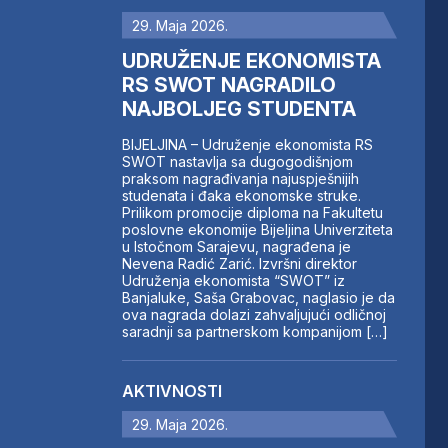
29. Maja 2026.
UDRUŽENJE EKONOMISTA
RS SWOT NAGRADILO
NAJBOLJEG STUDENTA
BIJELJINA – Udruženje ekonomista RS
SWOT nastavlja sa dugogodišnjom
praksom nagrađivanja najuspješnijih
studenata i đaka ekonomske struke.
Prilikom promocije diploma na Fakultetu
poslovne ekonomije Bijeljina Univerziteta
u Istočnom Sarajevu, nagrađena je
Nevena Radić Zarić. Izvršni direktor
Udruženja ekonomista “SWOT” iz
Banjaluke, Saša Grabovac, naglasio je da
ova nagrada dolazi zahvaljujući odličnoj
saradnji sa partnerskom kompanijom […]
AKTIVNOSTI
29. Maja 2026.