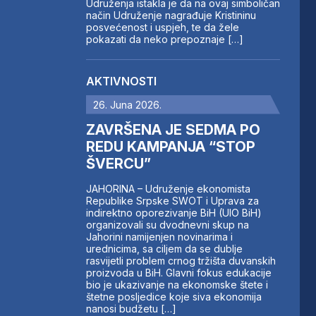
Udruženja istakla je da na ovaj simboličan
način Udruženje nagrađuje Kristininu
posvećenost i uspjeh, te da žele
pokazati da neko prepoznaje […]
AKTIVNOSTI
26. Juna 2026.
ZAVRŠENA JE SEDMA PO
REDU KAMPANJA “STOP
ŠVERCU”
JAHORINA – Udruženje ekonomista
Republike Srpske SWOT i Uprava za
indirektno oporezivanje BiH (UIO BiH)
organizovali su dvodnevni skup na
Jahorini namijenjen novinarima i
urednicima, sa ciljem da se dublje
rasvijetli problem crnog tržišta duvanskih
proizvoda u BiH. Glavni fokus edukacije
bio je ukazivanje na ekonomske štete i
štetne posljedice koje siva ekonomija
nanosi budžetu […]