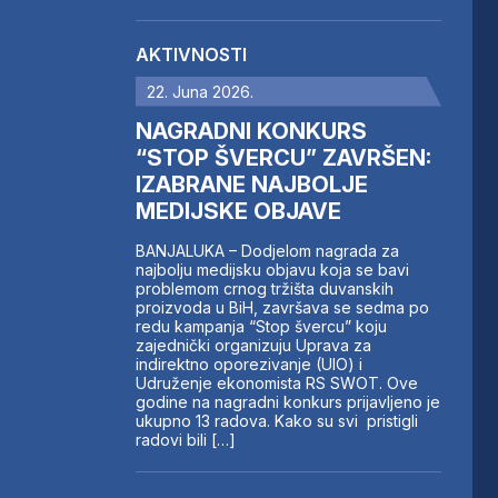
AKTIVNOSTI
22. Juna 2026.
NAGRADNI KONKURS
“STOP ŠVERCU” ZAVRŠEN:
IZABRANE NAJBOLJE
MEDIJSKE OBJAVE
BANJALUKA – Dodjelom nagrada za
najbolju medijsku objavu koja se bavi
problemom crnog tržišta duvanskih
proizvoda u BiH, završava se sedma po
redu kampanja “Stop švercu” koju
zajednički organizuju Uprava za
indirektno oporezivanje (UIO) i
Udruženje ekonomista RS SWOT. Ove
godine na nagradni konkurs prijavljeno je
ukupno 13 radova. Kako su svi pristigli
radovi bili […]