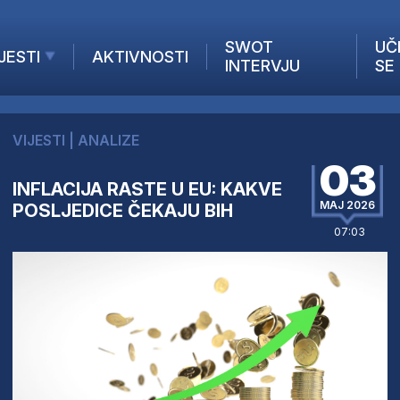
SWOT
UČ
JESTI
AKTIVNOSTI
INTERVJU
SE
AKTUELNO
ANALIZE
VIJESTI
|
ANALIZE
KOMPANIJE
03
INANSIJE
INFLACIJA RASTE U EU: KAKVE
Z STRANIH MEDIJA
MAJ 2026
POSLJEDICE ČEKAJU BIH
07:03