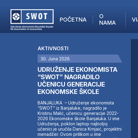
O
POČETNA
VI
NAMA
POČETNA
O NAMA
AKTIVNOSTI
VIJESTI
30. Juna 2026.
AKTUELNO
F
ANALIZE
UDRUŽENJE EKONOMISTA
I
KOMPANIJE
“SWOT” NAGRADILO
UČENICU GENERACIJE
FINANSIJE
EKONOMSKE ŠKOLE
IZ STRANIH MEDIJA
AKTIVNOSTI
BANJALUKA – Udruženje ekonomista
“SWOT” iz Banjaluke, nagradilo je
SWOT INTERVJU
Kristinu Malić, učenicu generacije 2022-
UČLANI SE
2026 Ekonomske škole Banjaluka. U ime
Udruženja, poklon laptop najboljoj
KONTAKT
učenici je uručila Danica Krnjaić, projektni
menadžer. Ovom prilikom u ime