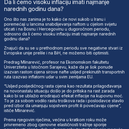
Da li ćemo visoku inflaciju imati najmanje
narednih godinu dana?
Ono što nas zanima je to kako će novi sukob u Iranu i
poremećaji u lancima snabdijevanja naftom u cijelom svijetu
uticati i na Bosnu i Hercegovinu u dugoročnom periodu,
odnosno da li ćemo visoku inflaciju imati najmanje narednih
godinu dana?
Znajući da su se u prethodnom periodu sve negativne stvari iz
Evropske unije prelile i na BiH, ne možemo biti optimisti.
Predrag Mlinarević, profesor na Ekonomskom fakultetu
Univerziteta u Istočnom Sarajevu, kaže da je šok ponude
izazvan rastom cijena sirove nafte usljed prekinutih transportnih
ruta izazvao inflatorni udar u svim zemljama EU.
“Usljed posljedičnog rasta cijena kao rezultata prilagođavanja
na novonastalu situaciju došlo je do pritiska na rast zarada
kako bi se ublažio erodirajući efekat inflacije na kupovnu moć.
To je za sobom vodilo rastu troškova rada i poslodavce stavilo
pred izbor da umanjuju sopstveni profit ili povećavaju cijene”,
ističe Mlinarević.
Prema njegovim riječima, većina u kratkom roku može
privremeno zbog cjenovne elastičnosti tražnje sporije