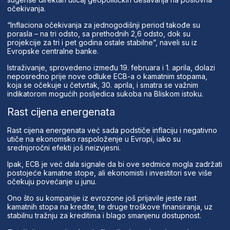
očekivanja.
“Inflaciona očekivanja za jednogodišnji period takođe su
porasla – na tri odsto, sa prethodnih 2,6 odsto, dok su
projekcije za tri i pet godina ostale stabilne”, naveli su iz
Evropske centralne banke.
Istraživanje, sprovedeno između 19. februara i 1. aprila, dolazi
neposredno prije nove odluke ECB-a o kamatnim stopama,
koja se očekuje u četvrtak, 30. aprila, i smatra se važnim
indikatorom mogućih posljedica sukoba na Bliskom istoku.
Rast cijena energenata
Rast cijena energenata već sada podstiče inflaciju i negativno
utiče na ekonomsko raspoloženje u Evropi, iako su
srednjoročni efekti još neizvjesni.
Ipak, ECB je već dala signale da bi ove sedmice mogla zadržati
postojeće kamatne stope, ali ekonomisti i investitori sve više
očekuju povećanje u junu.
Ono što su kompanije iz evrozone još prijavile jeste rast
kamatnih stopa na kredite, te druge troškove finansiranja, uz
stabilnu tražnju za kreditima i blago smanjenu dostupnost.