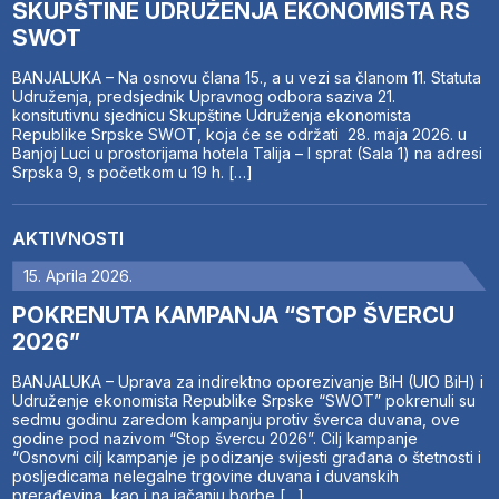
SKUPŠTINE UDRUŽENJA EKONOMISTA RS
SWOT
BANJALUKA – Na osnovu člana 15., a u vezi sa članom 11. Statuta
Udruženja, predsjednik Upravnog odbora saziva 21.
konsitutivnu sjednicu Skupštine Udruženja ekonomista
Republike Srpske SWOT, koja će se održati 28. maja 2026. u
Banjoj Luci u prostorijama hotela Talija – I sprat (Sala 1) na adresi
Srpska 9, s početkom u 19 h. […]
AKTIVNOSTI
15. Aprila 2026.
POKRENUTA KAMPANJA “STOP ŠVERCU
2026”
BANJALUKA – Uprava za indirektno oporezivanje BiH (UIO BiH) i
Udruženje ekonomista Republike Srpske “SWOT” pokrenuli su
sedmu godinu zaredom kampanju protiv šverca duvana, ove
godine pod nazivom “Stop švercu 2026”. Cilj kampanje
“Osnovni cilj kampanje je podizanje svijesti građana o štetnosti i
posljedicama nelegalne trgovine duvana i duvanskih
prerađevina, kao i na jačanju borbe […]