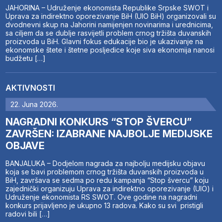
JAHORINA – Udruženje ekonomista Republike Srpske SWOT i
Uprava za indirektno oporezivanje BiH (UIO BiH) organizovali su
dvodnevni skup na Jahorini namijenjen novinarima i urednicima,
sa ciljem da se dublje rasvijetli problem crnog tržišta duvanskih
proizvoda u BiH. Glavni fokus edukacije bio je ukazivanje na
ekonomske štete i štetne posljedice koje siva ekonomija nanosi
budžetu […]
AKTIVNOSTI
22. Juna 2026.
NAGRADNI KONKURS “STOP ŠVERCU”
ZAVRŠEN: IZABRANE NAJBOLJE MEDIJSKE
OBJAVE
BANJALUKA – Dodjelom nagrada za najbolju medijsku objavu
koja se bavi problemom crnog tržišta duvanskih proizvoda u
BiH, završava se sedma po redu kampanja “Stop švercu” koju
zajednički organizuju Uprava za indirektno oporezivanje (UIO) i
Udruženje ekonomista RS SWOT. Ove godine na nagradni
konkurs prijavljeno je ukupno 13 radova. Kako su svi pristigli
radovi bili […]