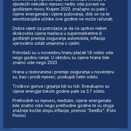
sljedećih nekoliko mjeseci nešto više porasti na
godišnjem nivou. Krajem 2023. značajno su pale i
cijene energenata i cijene putovanja, dok se na te
amortizacijske učinke ove godine ne može računati.
Dobra vijest za potrošače je da će uprkos nekim
skokovima cijena maslaca u supermarketima ili
godišnjih premija osiguranja automobila, inflacija
vjerovatno ostati umjerena u cjelini.
Potrošači su u novembru hranu plaćali 1.8 odsto više
nego godinu ranije. U oktobru su cijene hrane bile
znatno više nego 2023.
Hrana u restoranima i premije osiguranja u novembru
su, kao i prošli mjesec, poskupili četiri odsto.
Troškovi goriva i grijanja bili su niži. Sveukupno su
cijene energije tokom godine pale za 3.7 odsto.
Prethodnih su mjeseci, međutim, cijene energenata
bile znatno niže nego prethodne godine te su stoga
snažnije kočile stopu inflacije, prenosi “SeeBiz”. (Foto
Pixnio)