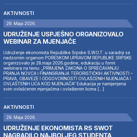
AKTIVNOSTI
29. Maja 2026.
UDRUŽENJE USPJEŠNO ORGANIZOVALO
WEBINAR ZA MJENJAČE
Udruženje ekonomista Republike Srpske S.W.O.T. u saradnji sa
nadzornim organom PORESKOM UPRAVOM REPUBLIKE SRPSKE
organizovalo je 28.maja 2026.godine, edukaciju u formi
webinara na temu: „PRIMJENA ZAKONA O SPREČAVANJU
PRANJA NOVCA I FINANSIRANJA TERORISTIČKIH AKTIVNOSTI –
PRAVA, OBAVEZE I ODGOVORNOSTI OVLAŠĆENIH MJENJAČA I
OVLAŠTENIH LICA KOD MJENJAČA“ Edukacija je namijenjena
svim ovlašćenim mjenjačima i ovlaštenim licima […]
AKTIVNOSTI
29. Maja 2026.
UDRUŽENJE EKONOMISTA RS SWOT
NAGRADILO NAJBOLJEG STUDENTA