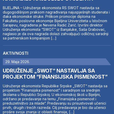
BIJELJINA – Udruženje ekonomista RS SWOT nastavlja sa
dugogodišnjom praksom nagrađivanja najuspješnijih studenata i
đaka ekonomske struke. Prilikom promocije diploma na
Fakultetu poslovne ekonomije Bijeljina Univerziteta u Istočnom
Sarajevu, nagrađena je Nevena Radić Zarić. Izvršni direktor
Udruženja ekonomista “SWOT” iz Banjaluke, Saša Grabovac,
naglasio je da ova nagrada dolazi zahvaljujući odličnoj saradnji
sa partnerskom kompanijom […]
AKTIVNOSTI
29. Maja 2026.
UDRUŽENJE „SWOT“ NASTAVLJA SA
PROJEKTOM “FINANSIJSKA PISMENOST”
Udruženje ekonomista Republike Srpske „SWOT“ nastavlja sa
projektom “Finansijska pismenost” i saradnjom sa srednjim
školama u Republici Srpskoj. U ekonomskoj školi u Bijeljini,
održano je predavanje na temu „Finansijska pismenost i
preduzetništvo za mlade“. Predavanju su prisustvovali učenici
prvih, drugih i trećih razreda. Cilj predavanja je bio da učenici
prošire svoja znanja iz oblasti finansija, […]