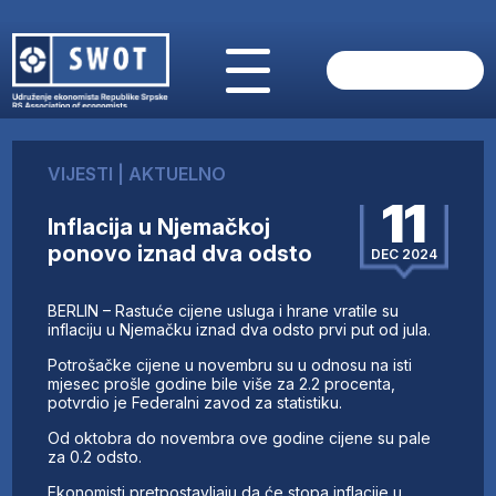
POČETNA
O NAMA
VIJESTI
|
AKTUELNO
VIJESTI
11
AKTUELNO
Inflacija u Njemačkoj
ANALIZE
ponovo iznad dva odsto
DEC 2024
KOMPANIJE
FINANSIJE
​BERLIN – Rastuće cijene usluga i hrane vratile su
IZ STRANIH MEDIJA
inflaciju u Njemačku iznad dva odsto prvi put od jula.
AKTIVNOSTI
Potrošačke cijene u novembru su u odnosu na isti
mjesec prošle godine bile više za 2.2 procenta,
SWOT INTERVJU
potvrdio je Federalni zavod za statistiku.
UČLANI SE
Od oktobra do novembra ove godine cijene su pale
KONTAKT
za 0.2 odsto.
Ekonomisti pretpostavljaju da će stopa inflacije u