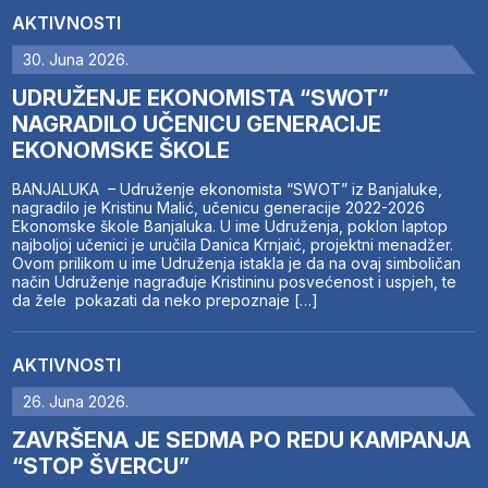
AKTIVNOSTI
30. Juna 2026.
UDRUŽENJE EKONOMISTA “SWOT”
NAGRADILO UČENICU GENERACIJE
EKONOMSKE ŠKOLE
BANJALUKA – Udruženje ekonomista “SWOT” iz Banjaluke,
nagradilo je Kristinu Malić, učenicu generacije 2022-2026
Ekonomske škole Banjaluka. U ime Udruženja, poklon laptop
najboljoj učenici je uručila Danica Krnjaić, projektni menadžer.
Ovom prilikom u ime Udruženja istakla je da na ovaj simboličan
način Udruženje nagrađuje Kristininu posvećenost i uspjeh, te
da žele pokazati da neko prepoznaje […]
AKTIVNOSTI
26. Juna 2026.
ZAVRŠENA JE SEDMA PO REDU KAMPANJA
“STOP ŠVERCU”