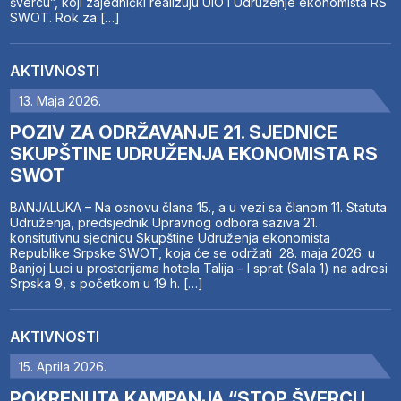
švercu”, koji zajednički realizuju UIO i Udruženje ekonomista RS
SWOT. Rok za […]
AKTIVNOSTI
13. Maja 2026.
POZIV ZA ODRŽAVANJE 21. SJEDNICE
SKUPŠTINE UDRUŽENJA EKONOMISTA RS
SWOT
BANJALUKA – Na osnovu člana 15., a u vezi sa članom 11. Statuta
Udruženja, predsjednik Upravnog odbora saziva 21.
konsitutivnu sjednicu Skupštine Udruženja ekonomista
Republike Srpske SWOT, koja će se održati 28. maja 2026. u
Banjoj Luci u prostorijama hotela Talija – I sprat (Sala 1) na adresi
Srpska 9, s početkom u 19 h. […]
AKTIVNOSTI
15. Aprila 2026.
POKRENUTA KAMPANJA “STOP ŠVERCU