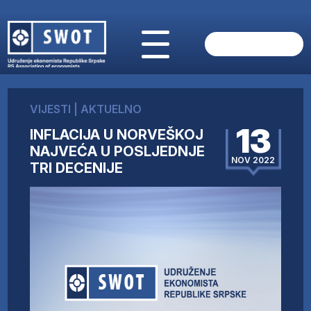
POČETNA
O NAMA
VIJESTI
|
AKTUELNO
VIJESTI
13
INFLACIJA U NORVEŠKOJ
AKTUELNO
NAJVEĆA U POSLJEDNJE
ANALIZE
NOV 2022
TRI DECENIJE
KOMPANIJE
FINANSIJE
IZ STRANIH MEDIJA
AKTIVNOSTI
SWOT INTERVJU
UČLANI SE
KONTAKT