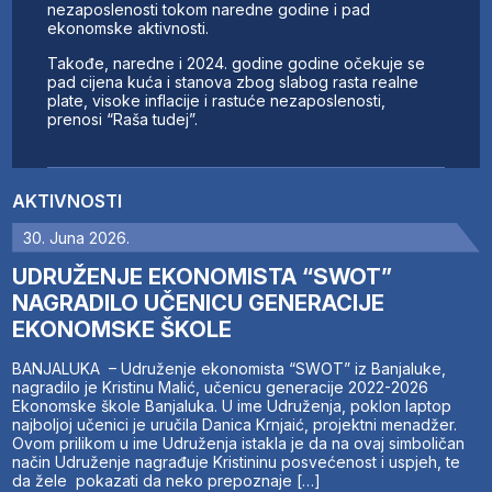
nezaposlenosti tokom naredne godine i pad
ekonomske aktivnosti.
Takođe, naredne i 2024. godine godine očekuje se
pad cijena kuća i stanova zbog slabog rasta realne
plate, visoke inflacije i rastuće nezaposlenosti,
prenosi “Raša tudej”.
AKTIVNOSTI
30. Juna 2026.
UDRUŽENJE EKONOMISTA “SWOT”
NAGRADILO UČENICU GENERACIJE
EKONOMSKE ŠKOLE
BANJALUKA – Udruženje ekonomista “SWOT” iz Banjaluke,
nagradilo je Kristinu Malić, učenicu generacije 2022-2026
Ekonomske škole Banjaluka. U ime Udruženja, poklon laptop
najboljoj učenici je uručila Danica Krnjaić, projektni menadžer.
Ovom prilikom u ime Udruženja istakla je da na ovaj simboličan
način Udruženje nagrađuje Kristininu posvećenost i uspjeh, te
da žele pokazati da neko prepoznaje […]