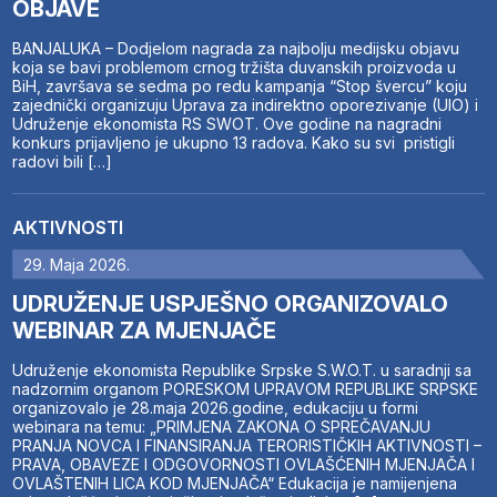
OBJAVE
BANJALUKA – Dodjelom nagrada za najbolju medijsku objavu
koja se bavi problemom crnog tržišta duvanskih proizvoda u
BiH, završava se sedma po redu kampanja “Stop švercu” koju
zajednički organizuju Uprava za indirektno oporezivanje (UIO) i
Udruženje ekonomista RS SWOT. Ove godine na nagradni
konkurs prijavljeno je ukupno 13 radova. Kako su svi pristigli
radovi bili […]
AKTIVNOSTI
29. Maja 2026.
UDRUŽENJE USPJEŠNO ORGANIZOVALO
WEBINAR ZA MJENJAČE
Udruženje ekonomista Republike Srpske S.W.O.T. u saradnji sa
nadzornim organom PORESKOM UPRAVOM REPUBLIKE SRPSKE
organizovalo je 28.maja 2026.godine, edukaciju u formi
webinara na temu: „PRIMJENA ZAKONA O SPREČAVANJU
PRANJA NOVCA I FINANSIRANJA TERORISTIČKIH AKTIVNOSTI –
PRAVA, OBAVEZE I ODGOVORNOSTI OVLAŠĆENIH MJENJAČA I
OVLAŠTENIH LICA KOD MJENJAČA“ Edukacija je namijenjena