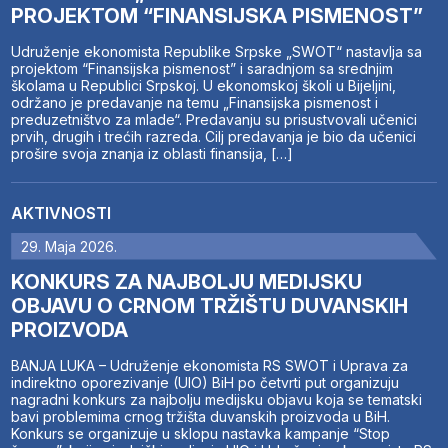
PROJEKTOM “FINANSIJSKA PISMENOST”
Udruženje ekonomista Republike Srpske „SWOT“ nastavlja sa
projektom “Finansijska pismenost” i saradnjom sa srednjim
školama u Republici Srpskoj. U ekonomskoj školi u Bijeljini,
održano je predavanje na temu „Finansijska pismenost i
preduzetništvo za mlade“. Predavanju su prisustvovali učenici
prvih, drugih i trećih razreda. Cilj predavanja je bio da učenici
prošire svoja znanja iz oblasti finansija, […]
AKTIVNOSTI
29. Maja 2026.
KONKURS ZA NAJBOLJU MEDIJSKU
OBJAVU O CRNOM TRŽIŠTU DUVANSKIH
PROIZVODA
BANJA LUKA – Udruženje ekonomista RS SWOT i Uprava za
indirektno oporezivanje (UIO) BiH po četvrti put organizuju
nagradni konkurs za najbolju medijsku objavu koja se tematski
bavi problemima crnog tržišta duvanskih proizvoda u BiH.
Konkurs se organizuje u sklopu nastavka kampanje “Stop