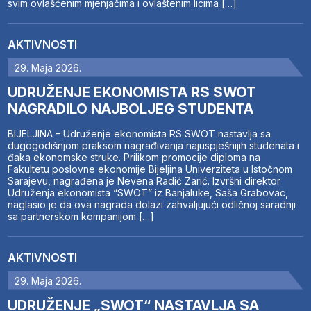
svim ovlašćenim mjenjačima i ovlaštenim licima […]
AKTIVNOSTI
29. Maja 2026.
UDRUŽENJE EKONOMISTA RS SWOT
NAGRADILO NAJBOLJEG STUDENTA
BIJELJINA – Udruženje ekonomista RS SWOT nastavlja sa
dugogodišnjom praksom nagrađivanja najuspješnijih studenata i
đaka ekonomske struke. Prilikom promocije diploma na
Fakultetu poslovne ekonomije Bijeljina Univerziteta u Istočnom
Sarajevu, nagrađena je Nevena Radić Zarić. Izvršni direktor
Udruženja ekonomista “SWOT” iz Banjaluke, Saša Grabovac,
naglasio je da ova nagrada dolazi zahvaljujući odličnoj saradnji
sa partnerskom kompanijom […]
AKTIVNOSTI
29. Maja 2026.
UDRUŽENJE „SWOT“ NASTAVLJA SA