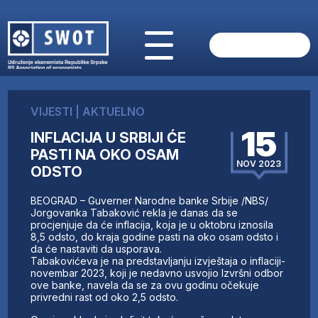
POČETNA
O NAMA
VIJESTI
|
AKTUELNO
VIJESTI
15
INFLACIJA U SRBIJI ĆE
AKTUELNO
PASTI NA OKO OSAM
ANALIZE
NOV 2023
ODSTO
KOMPANIJE
FINANSIJE
BEOGRAD – Guverner Narodne banke Srbije /NBS/
IZ STRANIH MEDIJA
Jorgovanka Tabaković rekla je danas da se
procjenjuje da će inflacija, koja je u oktobru iznosila
AKTIVNOSTI
8,5 odsto, do kraja godine pasti na oko osam odsto i
da će nastaviti da usporava.
SWOT INTERVJU
Tabakovićeva je na predstavljanju izvještaja o inflaciji-
UČLANI SE
novembar 2023, koji je nedavno usvojio Izvršni odbor
ove banke, navela da se za ovu godinu očekuje
KONTAKT
privredni rast od oko 2,5 odsto.