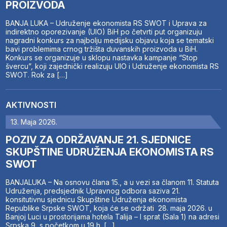
PROIZVODA
BANJA LUKA – Udruženje ekonomista RS SWOT i Uprava za
indirektno oporezivanje (UIO) BiH po četvrti put organizuju
nagradni konkurs za najbolju medijsku objavu koja se tematski
bavi problemima crnog tržišta duvanskih proizvoda u BiH.
Konkurs se organizuje u sklopu nastavka kampanje “Stop
švercu”, koji zajednički realizuju UIO i Udruženje ekonomista RS
SWOT. Rok za […]
AKTIVNOSTI
13. Maja 2026.
POZIV ZA ODRŽAVANJE 21. SJEDNICE
SKUPŠTINE UDRUŽENJA EKONOMISTA RS
SWOT
BANJALUKA – Na osnovu člana 15., a u vezi sa članom 11. Statuta
Udruženja, predsjednik Upravnog odbora saziva 21.
konsitutivnu sjednicu Skupštine Udruženja ekonomista
Republike Srpske SWOT, koja će se održati 28. maja 2026. u
Banjoj Luci u prostorijama hotela Talija – I sprat (Sala 1) na adresi
Srpska 9, s početkom u 19 h. […]