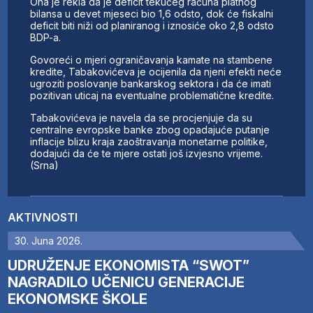
Ona je rekla da je deficit tekućeg računa platnog
bilansa u devet mjeseci bio 1,6 odsto, dok će fiskalni
deficit biti niži od planiranog i iznosiće oko 2,8 odsto
BDP-a.
Govoreći o mjeri ograničavanja kamate na stambene
kredite, Tabakovićeva je ocijenila da njeni efekti neće
ugroziti poslovanje bankarskog sektora i da će imati
pozitivan uticaj na eventualne problematične kredite.
Tabakovićeva je navela da se procjenjuje da su
centralne evropske banke zbog opadajuće putanje
inflacije blizu kraja zaoštravanja monetarne politike,
dodajući da će te mjere ostati još izvjesno vrijeme.
(Srna)
AKTIVNOSTI
30. Juna 2026.
UDRUŽENJE EKONOMISTA “SWOT”
NAGRADILO UČENICU GENERACIJE
EKONOMSKE ŠKOLE