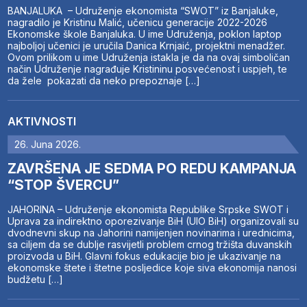
BANJALUKA – Udruženje ekonomista “SWOT” iz Banjaluke,
nagradilo je Kristinu Malić, učenicu generacije 2022-2026
Ekonomske škole Banjaluka. U ime Udruženja, poklon laptop
najboljoj učenici je uručila Danica Krnjaić, projektni menadžer.
Ovom prilikom u ime Udruženja istakla je da na ovaj simboličan
način Udruženje nagrađuje Kristininu posvećenost i uspjeh, te
da žele pokazati da neko prepoznaje […]
AKTIVNOSTI
26. Juna 2026.
ZAVRŠENA JE SEDMA PO REDU KAMPANJA
“STOP ŠVERCU”
JAHORINA – Udruženje ekonomista Republike Srpske SWOT i
Uprava za indirektno oporezivanje BiH (UIO BiH) organizovali su
dvodnevni skup na Jahorini namijenjen novinarima i urednicima,
sa ciljem da se dublje rasvijetli problem crnog tržišta duvanskih
proizvoda u BiH. Glavni fokus edukacije bio je ukazivanje na
ekonomske štete i štetne posljedice koje siva ekonomija nanosi
budžetu […]