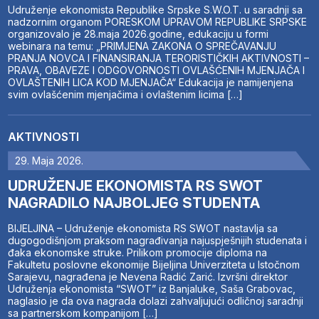
Udruženje ekonomista Republike Srpske S.W.O.T. u saradnji sa
nadzornim organom PORESKOM UPRAVOM REPUBLIKE SRPSKE
organizovalo je 28.maja 2026.godine, edukaciju u formi
webinara na temu: „PRIMJENA ZAKONA O SPREČAVANJU
PRANJA NOVCA I FINANSIRANJA TERORISTIČKIH AKTIVNOSTI –
PRAVA, OBAVEZE I ODGOVORNOSTI OVLAŠĆENIH MJENJAČA I
OVLAŠTENIH LICA KOD MJENJAČA“ Edukacija je namijenjena
svim ovlašćenim mjenjačima i ovlaštenim licima […]
AKTIVNOSTI
29. Maja 2026.
UDRUŽENJE EKONOMISTA RS SWOT
NAGRADILO NAJBOLJEG STUDENTA
BIJELJINA – Udruženje ekonomista RS SWOT nastavlja sa
dugogodišnjom praksom nagrađivanja najuspješnijih studenata i
đaka ekonomske struke. Prilikom promocije diploma na
Fakultetu poslovne ekonomije Bijeljina Univerziteta u Istočnom
Sarajevu, nagrađena je Nevena Radić Zarić. Izvršni direktor
Udruženja ekonomista “SWOT” iz Banjaluke, Saša Grabovac,
naglasio je da ova nagrada dolazi zahvaljujući odličnoj saradnji
sa partnerskom kompanijom […]