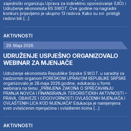
zajednički organizuju Uprava za indirektno oporezivanje (UIO) i
Udruženje ekonomista RS SWOT. Ove godine na nagradni
konkurs prijavljeno je ukupno 13 radova. Kako su svi pristigli
radovi bili […]
AKTIVNOSTI
29. Maja 2026.
UDRUŽENJE USPJEŠNO ORGANIZOVALO
WEBINAR ZA MJENJAČE
Udruženje ekonomista Republike Srpske S.W.O.T. u saradnji sa
nadzornim organom PORESKOM UPRAVOM REPUBLIKE SRPSKE
organizovalo je 28.maja 2026.godine, edukaciju u formi
webinara na temu: „PRIMJENA ZAKONA O SPREČAVANJU
PRANJA NOVCA I FINANSIRANJA TERORISTIČKIH AKTIVNOSTI –
PRAVA, OBAVEZE I ODGOVORNOSTI OVLAŠĆENIH MJENJAČA I
OVLAŠTENIH LICA KOD MJENJAČA“ Edukacija je namijenjena
svim ovlašćenim mjenjačima i ovlaštenim licima […]
AKTIVNOSTI