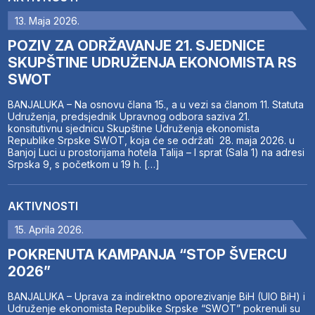
13. Maja 2026.
POZIV ZA ODRŽAVANJE 21. SJEDNICE
SKUPŠTINE UDRUŽENJA EKONOMISTA RS
SWOT
BANJALUKA – Na osnovu člana 15., a u vezi sa članom 11. Statuta
Udruženja, predsjednik Upravnog odbora saziva 21.
konsitutivnu sjednicu Skupštine Udruženja ekonomista
Republike Srpske SWOT, koja će se održati 28. maja 2026. u
Banjoj Luci u prostorijama hotela Talija – I sprat (Sala 1) na adresi
Srpska 9, s početkom u 19 h. […]
AKTIVNOSTI
15. Aprila 2026.
POKRENUTA KAMPANJA “STOP ŠVERCU
2026”
BANJALUKA – Uprava za indirektno oporezivanje BiH (UIO BiH) i
Udruženje ekonomista Republike Srpske “SWOT” pokrenuli su