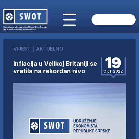
POČETNA
O NAMA
VIJESTI
|
AKTUELNO
VIJESTI
19
AKTUELNO
Inflacija u Velikoj Britaniji se
ANALIZE
vratila na rekordan nivo
OKT 2022
KOMPANIJE
FINANSIJE
IZ STRANIH MEDIJA
AKTIVNOSTI
SWOT INTERVJU
UČLANI SE
KONTAKT