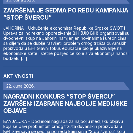
ZAVRŠENA JE SEDMA PO REDU KAMPANJA
“STOP ŠVERCU”
JAHORINA – Udruženje ekonomista Republike Srpske SWOT i
Uprava za indirektno oporezivanje BiH (UIO BiH) organizovali su
dvodnevni skup na Jahorini namijenjen novinarima i urednicima,
sa ciljem da se dublje rasvijetli problem crnog tržišta duvanskih
proizvoda u BiH. Glavni fokus edukacije bio je ukazivanje na
ekonomske štete i štetne posljedice koje siva ekonomija nanosi
budžetu […]
AKTIVNOSTI
22. Juna 2026.
NAGRADNI KONKURS “STOP ŠVERCU”
ZAVRŠEN: IZABRANE NAJBOLJE MEDIJSKE
OBJAVE
BANJALUKA – Dodjelom nagrada za najbolju medijsku objavu
koja se bavi problemom crnog tržišta duvanskih proizvoda u
BiH, završava se sedma po redu kampanja “Stop švercu” koju