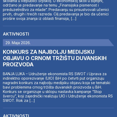
školama u Republici Srpskoj. U ekonomskoj školi u Bijeljini,
održano je predavanje na temu „Finansijska pismenost i
preduzetništvo za mlade“. Predavanju su prisustvovali učenici
prvih, drugih i trećih razreda. Cilj predavanja je bio da učenici
prošire svoja znanja iz oblasti finansija, […]
AKTIVNOSTI
29. Maja 2026.
KONKURS ZA NAJBOLJU MEDIJSKU
OBJAVU O CRNOM TRŽIŠTU DUVANSKIH
PROIZVODA
BANJA LUKA – Udruženje ekonomista RS SWOT i Uprava za
indirektno oporezivanje (UIO) BiH po četvrti put organizuju
nagradni konkurs za najbolju medijsku objavu koja se tematski
bavi problemima crnog tržišta duvanskih proizvoda u BiH.
Konkurs se organizuje u sklopu nastavka kampanje “Stop
švercu”, koji zajednički realizuju UIO i Udruženje ekonomista RS
SWOT. Rok za […]
AKTIVNOSTI