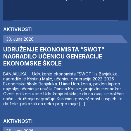
AKTIVNOSTI
30. Juna 2026.
UDRUŽENJE EKONOMISTA “SWOT”
NAGRADILO UČENICU GENERACIJE
EKONOMSKE ŠKOLE
BANJALUKA – Udruženje ekonomista “SWOT” iz Banjaluke,
nagradilo je Kristinu Malić, učenicu generacije 2022-2026
Ekonomske škole Banjaluka. U ime Udruženja, poklon laptop
najboljoj učenici je uručila Danica Krnjaić, projektni menadžer.
Ovom prilikom u ime Udruženja istakla je da na ovaj simboličan
način Udruženje nagrađuje Kristininu posvećenost i uspjeh, te
da žele pokazati da neko prepoznaje […]
AKTIVNOSTI
26. Juna 2026.