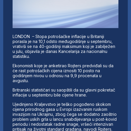
LONDON – Stopa potrošačke inflacije u Britaniji
porasla je na 10,1 odsto međugodišnje u septembru,
vrativši se na 40-godišnji maksimum koji je zabilježen
u julu, objavila je danas Kancelarija za nacionalnu
statistiku.
Ekonomisti koje je anketirao Rojters predviđali su da
će rast potrošačkih cijena iznositi 10 posto na
godišnjem nivou u odnosu na 9,9 procenata u
avgustu.
Britranski statističari su saopštili da su glavni pokretač
inflacije u septembru bile cijene hrane.
Ujedinjeno Kraljevstvo je teško pogođeno skokom
cijena prirodnog gasa u Evropi izazvanim ruskom
invazijom na Ukrajinu, zbog čega se dodatno zaoštrio
problem uskih grla u lancu snabdijevanja u post-kovid
periodu i nedostatak radne snage, vršeći intenzivan
pritisak na životni standard građana, navodi Rpjters.